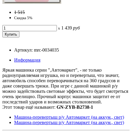
1 515
Скидка 5%
1 439
руб
x
Артикул: mrc-0034035
Информация
Яркая машинка серии ",Автомаркет", - не только
радиоуправляемая игрушка, но и перевертыш, что значит,
автомобиль способен переворачиваться на 360 градусов и
даже совершать трюки. При игре с данной машинкой р/у
можно задействовать световые эффекты, что будет смотреться
очень зрелищно. Прочный корпус машинки защитит ее от
последствий ударов и возможных столкновений.
Этот товар ещё называют:
GN-ZYB-B2738-1
Машина-перевертыш р/у Автомаркет (на аккум., свет)
Машина-перевертыш р/у Автомаркет (на аккум., свет)