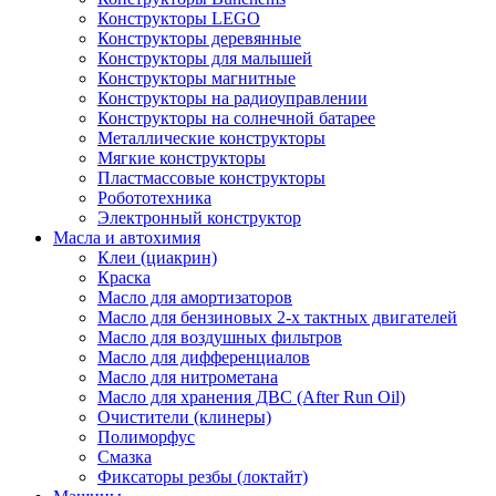
Конструкторы LEGO
Конструкторы деревянные
Конструкторы для малышей
Конструкторы магнитные
Конструкторы на радиоуправлении
Конструкторы на солнечной батарее
Металлические конструкторы
Мягкие конструкторы
Пластмассовые конструкторы
Робототехника
Электронный конструктор
Масла и автохимия
Клеи (циакрин)
Краска
Масло для амортизаторов
Масло для бензиновых 2-х тактных двигателей
Масло для воздушных фильтров
Масло для дифференциалов
Масло для нитрометана
Масло для хранения ДВС (After Run Oil)
Очистители (клинеры)
Полиморфус
Смазка
Фиксаторы резбы (локтайт)