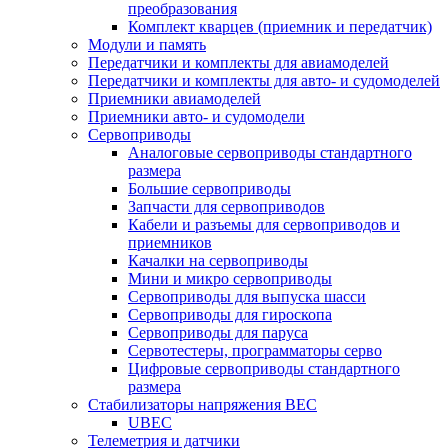
преобразования
Комплект кварцев (приемник и передатчик)
Модули и память
Передатчики и комплекты для авиамоделей
Передатчики и комплекты для авто- и судомоделей
Приемники авиамоделей
Приемники авто- и судомодели
Сервоприводы
Аналоговые сервоприводы стандартного
размера
Большие сервоприводы
Запчасти для сервоприводов
Кабели и разъемы для сервоприводов и
приемников
Качалки на сервоприводы
Мини и микро сервоприводы
Сервоприводы для выпуска шасси
Сервоприводы для гироскопа
Сервоприводы для паруса
Сервотестеры, программаторы серво
Цифровые сервоприводы стандартного
размера
Стабилизаторы напряжения BEC
UBEC
Телеметрия и датчики