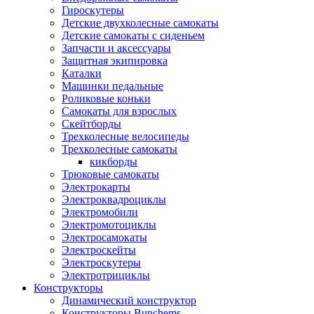
Гироскутеры
Детские двухколесные самокаты
Детские самокаты с сиденьем
Запчасти и аксессуары
Защитная экипировка
Каталки
Машинки педальные
Роликовые коньки
Самокаты для взрослых
Скейтборды
Трехколесные велосипеды
Трехколесные самокаты
кикборды
Трюковые самокаты
Электрокарты
Электроквадроциклы
Электромобили
Электромотоциклы
Электросамокаты
Электроскейты
Электроскутеры
Электротрициклы
Конструкторы
Динамический конструктор
Конструкторы Bunchems