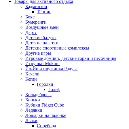
Товары для активного отдыха
Бадминтон
Теннис
Бокс
Бумеранги
Воздушные змеи
Дартс
Детские батуты
Детские палатки
Детские спортивные комплексы
Другие игры
Игровые домики, детские горки и песочницы
Игрушки Mokuru
Йо-Йо и пружинка Радуга
Качели
Кегли
Городки
Гольф
Кольцебросы
Коньки
Кубики Fidget Cube
Ледянки
Лошадки на палочке
Лыжи
Сноуборд