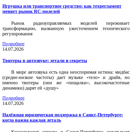
Игрушка или транспортное средство: как техрегламент
меняет рынок RC-моделей
Рынок радиоуправляемых моделей переживает
трансформацию, вызванную ужесточением технического
регулирования
Подробнее
14.07.2026
Твитеры в автозвуке: детали и секреты
В мире автозвука есть одна неоспоримая истина: мидбас
(средне-низкие частоты) дает музыке «тело» и драйв, но
именно твитеры (они же «пищалки», высокочастотные
динамики) дарят ей «душу»
Подробнее
14.07.2026
Надёжная юридическая поддержка в Санкт-Петербурге:
когда важна каждая деталь
Консультация юриста в Санкт-Петербурге охватывает