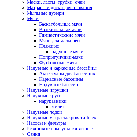
Маски, ласты, трубки, очки
Матрасы и доски для плавания
Мыльные пузыри
Мячи
Баскетбольные мячи
Волейбольные мячи
Гимнастические мячи
Мячи для малышей
Пляжные
надувные мячи
Попрыгунчики-мячи
Футбольные мячи
Надувные и каркасные бассейны
Аксессуары для бассейнов
Каркасные бассейны
Надувные бассейны
Надувные игрушки
Надувные круги
нарукавники
жилеты
Надувные лодки
Надувные матрасы-кровати Intex
Насосы и фильтры
Резиновые прыгуны животные
Санки