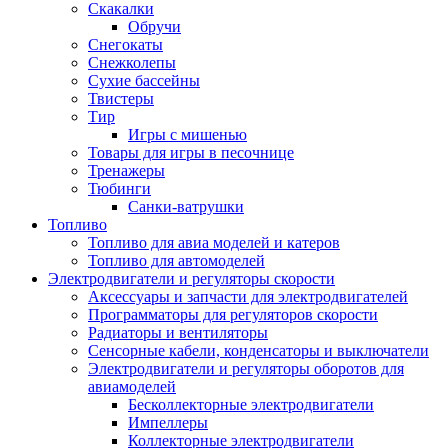
Скакалки
Обручи
Снегокаты
Снежколепы
Сухие бассейны
Твистеры
Тир
Игры с мишенью
Товары для игры в песочнице
Тренажеры
Тюбинги
Санки-ватрушки
Топливо
Топливо для авиа моделей и катеров
Топливо для автомоделей
Электродвигатели и регуляторы скорости
Аксессуары и запчасти для электродвигателей
Программаторы для регуляторов скорости
Радиаторы и вентиляторы
Сенсорные кабели, конденсаторы и выключатели
Электродвигатели и регуляторы оборотов для
авиамоделей
Бесколлекторные электродвигатели
Импеллеры
Коллекторные электродвигатели