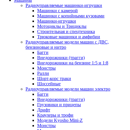
Машины
Радиоуправляемые машинки-игрушки
Машинки с камерой
Машинки с копийными кузовами
Машинки-игрушки
Мотоциклы и Трициклы
Строительная и спецтехника
Трюковые машинки и амфибии
Радиоуправляемые модели машин с ДВС,
бензиновые и нитро
Багги
Внедорожники (трагги)
Внедорожники на бензине 1:5 и 1:8
Монстры
Ралли
Шорт-корс траки
Шоссейные
Радиоуправляемые модели машин электро
Багги
Внедорожники (трагги)
Грузовики и прицепы
Дрифт
Краулеры и трофи
Модели Kyosho Mini-Z
Монстры