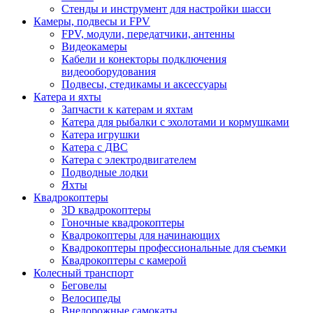
Стенды и инструмент для настройки шасси
Камеры, подвесы и FPV
FPV, модули, передатчики, антенны
Видеокамеры
Кабели и конекторы подключения
видеооборудования
Подвесы, стедикамы и аксессуары
Катера и яхты
Запчасти к катерам и яхтам
Катера для рыбалки с эхолотами и кормушками
Катера игрушки
Катера с ДВС
Катера с электродвигателем
Подводные лодки
Яхты
Квадрокоптеры
3D квадрокоптеры
Гоночные квадрокоптеры
Квадрокоптеры для начинающих
Квадрокоптеры профессиональные для съемки
Квадрокоптеры с камерой
Колесный транспорт
Беговелы
Велосипеды
Внедорожные самокаты