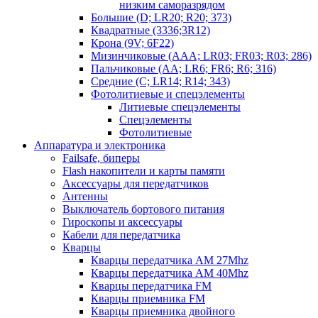
низким саморазрядом
Большие (D; LR20; R20; 373)
Квадратные (3336;3R12)
Крона (9V; 6F22)
Мизинчиковые (AAA; LR03; FR03; R03; 286)
Пальчиковые (AA; LR6; FR6; R6; 316)
Средние (C; LR14; R14; 343)
Фотолитиевые и спецэлементы
Литиевые спецэлементы
Спецэлементы
Фотолитиевые
Аппаратура и электроника
Failsafe, биперы
Flash накопители и карты памяти
Аксессуары для передатчиков
Антенны
Выключатель бортового питания
Гироскопы и аксессуары
Кабели для передатчика
Кварцы
Кварцы передатчика AM 27Mhz
Кварцы передатчика AM 40Mhz
Кварцы передатчика FM
Кварцы приемника FM
Кварцы приемника двойного