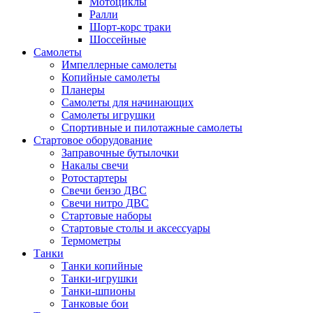
Мотоциклы
Ралли
Шорт-корс траки
Шоссейные
Самолеты
Импеллерные самолеты
Копийные самолеты
Планеры
Самолеты для начинающих
Самолеты игрушки
Спортивные и пилотажные самолеты
Стартовое оборудование
Заправочные бутылочки
Накалы свечи
Ротостартеры
Свечи бензо ДВС
Свечи нитро ДВС
Стартовые наборы
Стартовые столы и аксессуары
Термометры
Танки
Танки копийные
Танки-игрушки
Танки-шпионы
Танковые бои