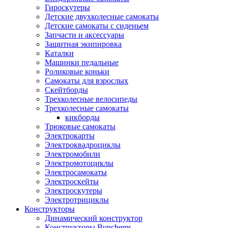
Гироскутеры
Детские двухколесные самокаты
Детские самокаты с сиденьем
Запчасти и аксессуары
Защитная экипировка
Каталки
Машинки педальные
Роликовые коньки
Самокаты для взрослых
Скейтборды
Трехколесные велосипеды
Трехколесные самокаты
кикборды
Трюковые самокаты
Электрокарты
Электроквадроциклы
Электромобили
Электромотоциклы
Электросамокаты
Электроскейты
Электроскутеры
Электротрициклы
Конструкторы
Динамический конструктор
Конструкторы Bunchems