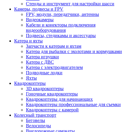
Стенды и инструмент для настройки шасси
Камеры, подвесы и FPV
FPV, модули, передатчики, антенны
Видеокамеры
Кабели и конекторы подключения
видеооборудования
Подвесы, стедикамы и аксессуары
Катера и яхты
Запчасти к катерам и яхтам
Катера для рыбалки с эхолотами и кормушками
Катера игрушки
Катера с ДВС
Катера с электродвигателем
Подводные лодки
Яхты
Квадрокоптеры
3D квадрокоптеры
Гоночные квадрокоптеры
Квадрокоптеры для начинающих
Квадрокоптеры профессиональные для съемки
Квадрокоптеры с камерой
Колесный транспорт
Беговелы
Велосипеды
Внедорожные самокаты