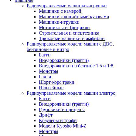
Машины
Радиоуправляемые машинки-игрушки
Машинки с камерой
Машинки с копийными кузовами
Машинки-игрушки
Мотоциклы и Трициклы
Строительная и спецтехника
Трюковые машинки и амфибии
Радиоуправляемые модели машин с ДВС,
бензиновые и нитро
Багги
Внедорожники (трагги)
Внедорожники на бензине 1:5 и 1:8
Монстры
Ралли
Шорт-корс траки
Шоссейные
Радиоуправляемые модели машин электро
Багги
Внедорожники (трагги)
Грузовики и прицепы
Дрифт
Краулеры и трофи
Модели Kyosho Mini-Z
Монстры