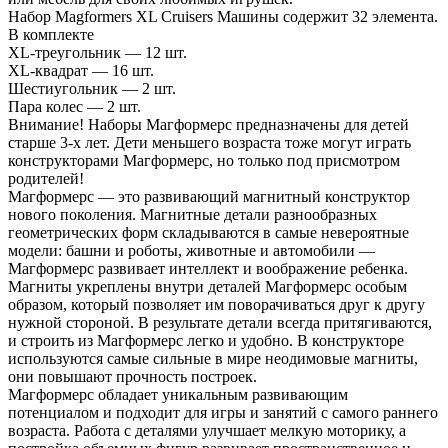
Набор Magformers XL Cruisers Машины содержит 32 элемента.
В комплекте
XL-треугольник — 12 шт.
XL-квадрат — 16 шт.
Шестиугольник — 2 шт.
Пара колес — 2 шт.
Внимание! Наборы Магформерс предназначены для детей
старше 3-х лет. Дети меньшего возраста тоже могут играть
конструкторами Магформерс, но только под присмотром
родителей!
Магформерс — это развивающий магнитный конструктор
нового поколения. Магнитные детали разнообразных
геометрических форм складываются в самые невероятные
модели: башни и роботы, животные и автомобили —
Магформерс развивает интеллект и воображение ребенка.
Магниты укреплены внутри деталей Магформерс особым
образом, который позволяет им поворачиваться друг к другу
нужной стороной. В результате детали всегда притягиваются,
и строить из Магформерс легко и удобно. В конструкторе
используются самые сильные в мире неодимовые магниты,
они повышают прочность построек.
Магформерс обладает уникальным развивающим
потенциалом и подходит для игры и занятий с самого раннего
возраста. Работа с деталями улучшает мелкую моторику, а