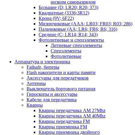
низким саморазрядом
Большие (D; LR20; R20; 373)
Квадратные (3336;3R12)
Крона (9V; 6F22)
Мизинчиковые (AAA; LR03; FR03; R03; 286)
Пальчиковые (AA; LR6; FR6; R6; 316)
Средние (C; LR14; R14; 343)
Фотолитиевые и спецэлементы
Литиевые спецэлементы
Спецэлементы
Фотолитиевые
Аппаратура и электроника
Failsafe, биперы
Flash накопители и карты памяти
Аксессуары для передатчиков
Антенны
Выключатель бортового питания
Гироскопы и аксессуары
Кабели для передатчика
Кварцы
Кварцы передатчика AM 27Mhz
Кварцы передатчика AM 40Mhz
Кварцы передатчика FM
Кварцы приемника FM
Кварцы приемника двойного