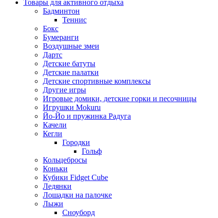
Товары для активного отдыха
Бадминтон
Теннис
Бокс
Бумеранги
Воздушные змеи
Дартс
Детские батуты
Детские палатки
Детские спортивные комплексы
Другие игры
Игровые домики, детские горки и песочницы
Игрушки Mokuru
Йо-Йо и пружинка Радуга
Качели
Кегли
Городки
Гольф
Кольцебросы
Коньки
Кубики Fidget Cube
Ледянки
Лошадки на палочке
Лыжи
Сноуборд