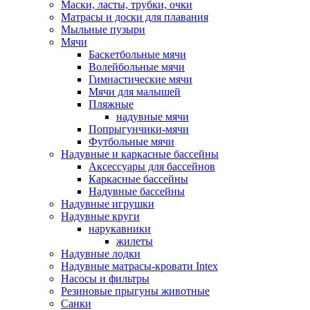
Маски, ласты, трубки, очки
Матрасы и доски для плавания
Мыльные пузыри
Мячи
Баскетбольные мячи
Волейбольные мячи
Гимнастические мячи
Мячи для малышей
Пляжные
надувные мячи
Попрыгунчики-мячи
Футбольные мячи
Надувные и каркасные бассейны
Аксессуары для бассейнов
Каркасные бассейны
Надувные бассейны
Надувные игрушки
Надувные круги
нарукавники
жилеты
Надувные лодки
Надувные матрасы-кровати Intex
Насосы и фильтры
Резиновые прыгуны животные
Санки