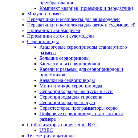
преобразования
Комплект кварцев (приемник и передатчик)
Модули и память
Передатчики и комплекты для авиамоделей
Передатчики и комплекты для авто- и судомоделей
Приемники авиамоделей
Приемники авто- и судомодели
Сервоприводы
Аналоговые сервоприводы стандартного
размера
Большие сервоприводы
Запчасти для сервоприводов
Кабели и разъемы для сервоприводов и
приемников
Качалки на сервоприводы
Мини и микро сервоприводы
Сервоприводы для выпуска шасси
Сервоприводы для гироскопа
Сервоприводы для паруса
Сервотестеры, программаторы серво
Цифровые сервоприводы стандартного
размера
Стабилизаторы напряжения BEC
UBEC
Телеметрия и датчики