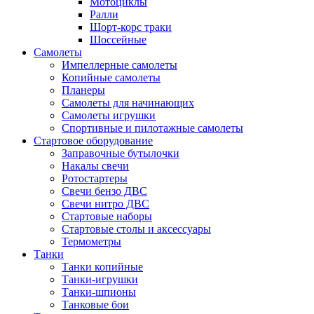
Мотоциклы
Ралли
Шорт-корс траки
Шоссейные
Самолеты
Импеллерные самолеты
Копийные самолеты
Планеры
Самолеты для начинающих
Самолеты игрушки
Спортивные и пилотажные самолеты
Стартовое оборудование
Заправочные бутылочки
Накалы свечи
Ротостартеры
Свечи бензо ДВС
Свечи нитро ДВС
Стартовые наборы
Стартовые столы и аксессуары
Термометры
Танки
Танки копийные
Танки-игрушки
Танки-шпионы
Танковые бои