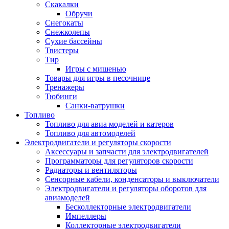
Скакалки
Обручи
Снегокаты
Снежколепы
Сухие бассейны
Твистеры
Тир
Игры с мишенью
Товары для игры в песочнице
Тренажеры
Тюбинги
Санки-ватрушки
Топливо
Топливо для авиа моделей и катеров
Топливо для автомоделей
Электродвигатели и регуляторы скорости
Аксессуары и запчасти для электродвигателей
Программаторы для регуляторов скорости
Радиаторы и вентиляторы
Сенсорные кабели, конденсаторы и выключатели
Электродвигатели и регуляторы оборотов для
авиамоделей
Бесколлекторные электродвигатели
Импеллеры
Коллекторные электродвигатели