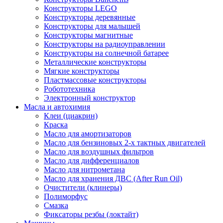
Конструкторы LEGO
Конструкторы деревянные
Конструкторы для малышей
Конструкторы магнитные
Конструкторы на радиоуправлении
Конструкторы на солнечной батарее
Металлические конструкторы
Мягкие конструкторы
Пластмассовые конструкторы
Робототехника
Электронный конструктор
Масла и автохимия
Клеи (циакрин)
Краска
Масло для амортизаторов
Масло для бензиновых 2-х тактных двигателей
Масло для воздушных фильтров
Масло для дифференциалов
Масло для нитрометана
Масло для хранения ДВС (After Run Oil)
Очистители (клинеры)
Полиморфус
Смазка
Фиксаторы резбы (локтайт)