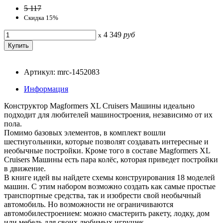
5 117
Скидка 15%
4 349
руб
x
Артикул: mrc-1452083
Информация
Конструктор Magformers XL Cruisers Машины идеально
подходит для любителей машиностроения, независимо от их
пола.
Помимо базовых элементов, в комплект вошли
шестиугольники, которые позволят создавать интересные и
необычные постройки. Кроме того в составе Magformers XL
Cruisers Машины есть пара колёс, которая приведет постройки
в движение.
В книге идей вы найдете схемы конструирования 18 моделей
машин. С этим набором возможно создать как самые простые
транспортные средства, так и изобрести свой необычный
автомобиль. Но возможности не ограничиваются
автомобилестроением: можно смастерить ракету, лодку, дом
или мебель для своих любимых игрушек.