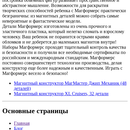
постройка объемных фигур развивает пространственное и
абстрактное мышление. Возможности для раскрытия
творческих способностей ребенка с Магформерс практически
безграничны: из магнитных деталей можно собрать самые
невероятные и фантастические модели.
Детали Магформерс изготовлены из очень прочного и
эластичного пластика, который нелегко сломать и взрослому
человеку. Ваш ребенок не поранится острыми краями
обломков и не доберется до маленьких магнитов внутри!
Наборы Магформерс проходят тщательный контроль качества
и безопасности и получили все необходимые сертификаты по
российским и международным стандартам. Магформерс
постоянно совершенствует технологии производства, делая
конструктор еще более надежным и качественным. Играть с
Магформерс весело и безопасно!
Магнитный конструктор МагМастер Джип Механик (48
деталей)
Магнитный конструктор XL Cruisers, 32 детали
Основные
страницы
Главная
Блог