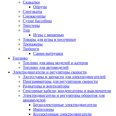
Скакалки
Обручи
Снегокаты
Снежколепы
Сухие бассейны
Твистеры
Тир
Игры с мишенью
Товары для игры в песочнице
Тренажеры
Тюбинги
Санки-ватрушки
Топливо
Топливо для авиа моделей и катеров
Топливо для автомоделей
Электродвигатели и регуляторы скорости
Аксессуары и запчасти для электродвигателей
Программаторы для регуляторов скорости
Радиаторы и вентиляторы
Сенсорные кабели, конденсаторы и выключатели
Электродвигатели и регуляторы оборотов для
авиамоделей
Бесколлекторные электродвигатели
Импеллеры
Коллекторные электродвигатели