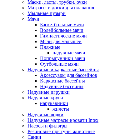
Маски, ласты, трубки, очки
Матрасы и доски для плавания
Мыльные пузыри
Мячи
Баскетбольные мячи
Волейбольные мячи
Гимнастические мячи
Мячи для малышей
Пляжные
надувные мячи
Попрыгунчики-мячи
Футбольные мячи
Надувные и каркасные бассейны
Аксессуары для бассейнов
Каркасные бассейны
Надувные бассейны
Надувные игрушки
Надувные круги
нарукавники
жилеты
Надувные лодки
Надувные матрасы-кровати Intex
Насосы и фильтры
Резиновые прыгуны животные
Санки