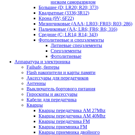
низким саморазрядом
Большие (D; LR20; R20; 373)
Квадратные (3336;3R12)
Крона (9V; 6F22)
Мизинчиковые (AAA; LR03; FR03; R03; 286)
Пальчиковые (AA; LR6; FR6; R6; 316)
Средние (C; LR14; R14; 343)
Фотолитиевые и спецэлементы
Литиевые спецэлементы
Спецэлементы
Фотолитиевые
Аппаратура и электроника
Failsafe, биперы
Flash накопители и карты памяти
Аксессуары для передатчиков
Антенны
Выключатель бортового питания
Гироскопы и аксессуары
Кабели для передатчика
Кварцы
Кварцы передатчика AM 27Mhz
Кварцы передатчика AM 40Mhz
Кварцы передатчика FM
Кварцы приемника FM
Кварцы приемника двойного