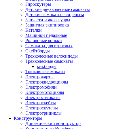
Гироскутеры
Детские двухколесные самокаты
Детские самокаты с сиденьем
Запчасти и аксессуары
Защитная экипировка
Каталки
Машинки педальные
Роликовые коньки
Самокаты для взрослых
Скейтборды
Трехколесные велосипеды
Трехколесные самокаты
кикборды
Трюковые самокаты
Электрокарты
Электроквадроциклы
Электромобили
Электромотоциклы
Электросамокаты
Электроскейты
Электроскутеры
Электротрициклы
Конструкторы
Динамический конструктор
Конструкторы Bunchems