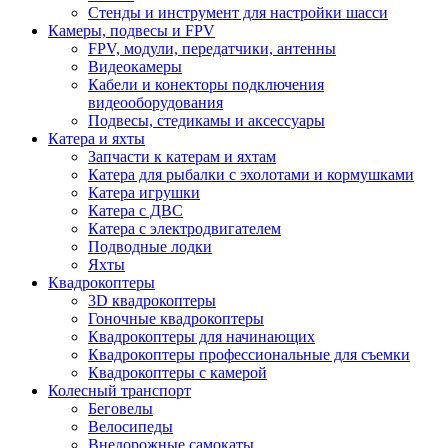
Стенды и инструмент для настройки шасси
Камеры, подвесы и FPV
FPV, модули, передатчики, антенны
Видеокамеры
Кабели и конекторы подключения
видеооборудования
Подвесы, стедикамы и аксессуары
Катера и яхты
Запчасти к катерам и яхтам
Катера для рыбалки с эхолотами и кормушками
Катера игрушки
Катера с ДВС
Катера с электродвигателем
Подводные лодки
Яхты
Квадрокоптеры
3D квадрокоптеры
Гоночные квадрокоптеры
Квадрокоптеры для начинающих
Квадрокоптеры профессиональные для съемки
Квадрокоптеры с камерой
Колесный транспорт
Беговелы
Велосипеды
Внедорожные самокаты