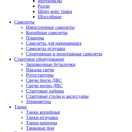
Мотоциклы
Ралли
Шорт-корс траки
Шоссейные
Самолеты
Импеллерные самолеты
Копийные самолеты
Планеры
Самолеты для начинающих
Самолеты игрушки
Спортивные и пилотажные самолеты
Стартовое оборудование
Заправочные бутылочки
Накалы свечи
Ротостартеры
Свечи бензо ДВС
Свечи нитро ДВС
Стартовые наборы
Стартовые столы и аксессуары
Термометры
Танки
Танки копийные
Танки-игрушки
Танки-шпионы
Танковые бои