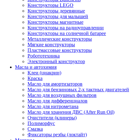
Конструкторы LEGO
Конструкторы деревянные
Конструкторы для малышей
Конструкторы магнитные
Конструкторы на радиоуправлении
Конструкторы на солнечной батарее
Металлические конструкторы
Мягкие конструкторы
Пластмассовые конструкторы
Робототехника
Электронный конструктор
Масла и автохимия
Клеи (циакрин)
Краска
Масло для амортизаторов
Масло для бензиновых 2-х тактных двигателей
Масло для воздушных фильтров
Масло для дифференциалов
Масло для нитрометана
Масло для хранения ДВС (After Run Oil)
Очистители (клинеры)
Полиморфус
Смазка
Фиксаторы резбы (локтайт)