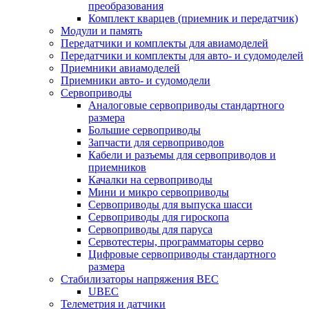
преобразования
Комплект кварцев (приемник и передатчик)
Модули и память
Передатчики и комплекты для авиамоделей
Передатчики и комплекты для авто- и судомоделей
Приемники авиамоделей
Приемники авто- и судомодели
Сервоприводы
Аналоговые сервоприводы стандартного
размера
Большие сервоприводы
Запчасти для сервоприводов
Кабели и разъемы для сервоприводов и
приемников
Качалки на сервоприводы
Мини и микро сервоприводы
Сервоприводы для выпуска шасси
Сервоприводы для гироскопа
Сервоприводы для паруса
Сервотестеры, программаторы серво
Цифровые сервоприводы стандартного
размера
Стабилизаторы напряжения BEC
UBEC
Телеметрия и датчики