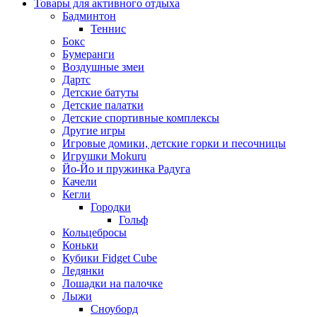
Товары для активного отдыха
Бадминтон
Теннис
Бокс
Бумеранги
Воздушные змеи
Дартс
Детские батуты
Детские палатки
Детские спортивные комплексы
Другие игры
Игровые домики, детские горки и песочницы
Игрушки Mokuru
Йо-Йо и пружинка Радуга
Качели
Кегли
Городки
Гольф
Кольцебросы
Коньки
Кубики Fidget Cube
Ледянки
Лошадки на палочке
Лыжи
Сноуборд