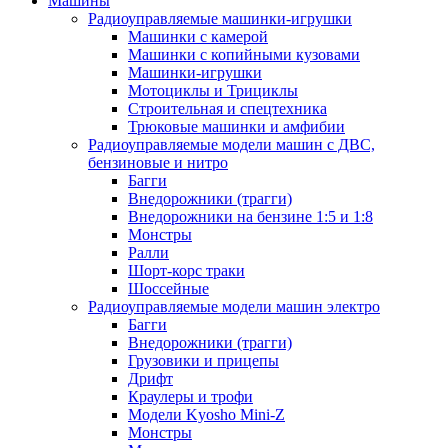
Машины
Радиоуправляемые машинки-игрушки
Машинки с камерой
Машинки с копийными кузовами
Машинки-игрушки
Мотоциклы и Трициклы
Строительная и спецтехника
Трюковые машинки и амфибии
Радиоуправляемые модели машин с ДВС,
бензиновые и нитро
Багги
Внедорожники (трагги)
Внедорожники на бензине 1:5 и 1:8
Монстры
Ралли
Шорт-корс траки
Шоссейные
Радиоуправляемые модели машин электро
Багги
Внедорожники (трагги)
Грузовики и прицепы
Дрифт
Краулеры и трофи
Модели Kyosho Mini-Z
Монстры