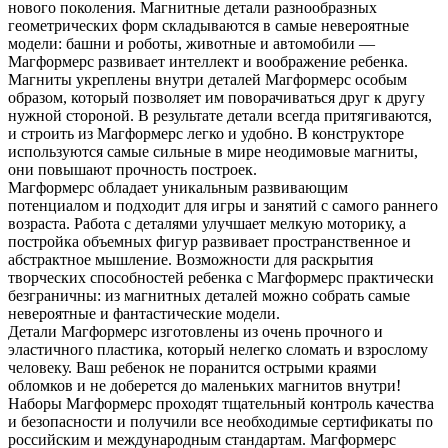
нового поколения. Магнитные детали разнообразных
геометрических форм складываются в самые невероятные
модели: башни и роботы, животные и автомобили —
Магформерс развивает интеллект и воображение ребенка.
Магниты укреплены внутри деталей Магформерс особым
образом, который позволяет им поворачиваться друг к другу
нужной стороной. В результате детали всегда притягиваются,
и строить из Магформерс легко и удобно. В конструкторе
используются самые сильные в мире неодимовые магниты,
они повышают прочность построек.
Магформерс обладает уникальным развивающим
потенциалом и подходит для игры и занятий с самого раннего
возраста. Работа с деталями улучшает мелкую моторику, а
постройка объемных фигур развивает пространственное и
абстрактное мышление. Возможности для раскрытия
творческих способностей ребенка с Магформерс практически
безграничны: из магнитных деталей можно собрать самые
невероятные и фантастические модели.
Детали Магформерс изготовлены из очень прочного и
эластичного пластика, который нелегко сломать и взрослому
человеку. Ваш ребенок не поранится острыми краями
обломков и не доберется до маленьких магнитов внутри!
Наборы Магформерс проходят тщательный контроль качества
и безопасности и получили все необходимые сертификаты по
российским и международным стандартам. Магформерс