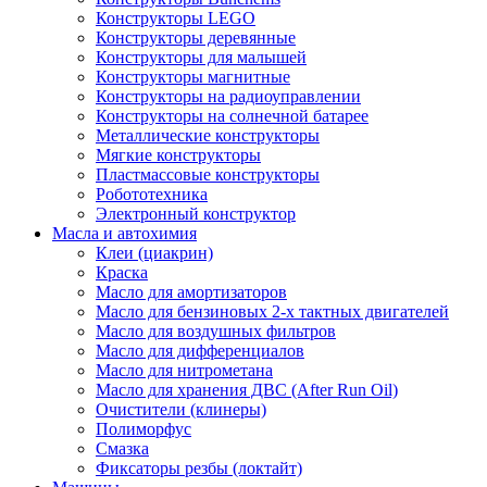
Конструкторы LEGO
Конструкторы деревянные
Конструкторы для малышей
Конструкторы магнитные
Конструкторы на радиоуправлении
Конструкторы на солнечной батарее
Металлические конструкторы
Мягкие конструкторы
Пластмассовые конструкторы
Робототехника
Электронный конструктор
Масла и автохимия
Клеи (циакрин)
Краска
Масло для амортизаторов
Масло для бензиновых 2-х тактных двигателей
Масло для воздушных фильтров
Масло для дифференциалов
Масло для нитрометана
Масло для хранения ДВС (After Run Oil)
Очистители (клинеры)
Полиморфус
Смазка
Фиксаторы резбы (локтайт)