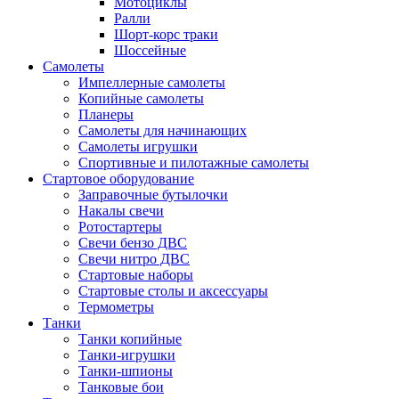
Мотоциклы
Ралли
Шорт-корс траки
Шоссейные
Самолеты
Импеллерные самолеты
Копийные самолеты
Планеры
Самолеты для начинающих
Самолеты игрушки
Спортивные и пилотажные самолеты
Стартовое оборудование
Заправочные бутылочки
Накалы свечи
Ротостартеры
Свечи бензо ДВС
Свечи нитро ДВС
Стартовые наборы
Стартовые столы и аксессуары
Термометры
Танки
Танки копийные
Танки-игрушки
Танки-шпионы
Танковые бои