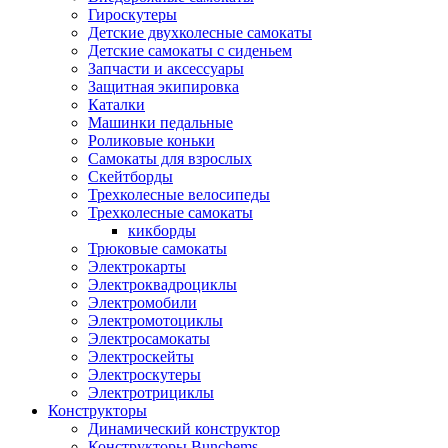
Гироскутеры
Детские двухколесные самокаты
Детские самокаты с сиденьем
Запчасти и аксессуары
Защитная экипировка
Каталки
Машинки педальные
Роликовые коньки
Самокаты для взрослых
Скейтборды
Трехколесные велосипеды
Трехколесные самокаты
кикборды
Трюковые самокаты
Электрокарты
Электроквадроциклы
Электромобили
Электромотоциклы
Электросамокаты
Электроскейты
Электроскутеры
Электротрициклы
Конструкторы
Динамический конструктор
Конструкторы Bunchems