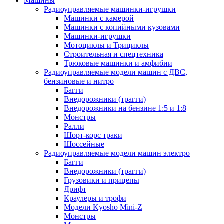
Машины
Радиоуправляемые машинки-игрушки
Машинки с камерой
Машинки с копийными кузовами
Машинки-игрушки
Мотоциклы и Трициклы
Строительная и спецтехника
Трюковые машинки и амфибии
Радиоуправляемые модели машин с ДВС,
бензиновые и нитро
Багги
Внедорожники (трагги)
Внедорожники на бензине 1:5 и 1:8
Монстры
Ралли
Шорт-корс траки
Шоссейные
Радиоуправляемые модели машин электро
Багги
Внедорожники (трагги)
Грузовики и прицепы
Дрифт
Краулеры и трофи
Модели Kyosho Mini-Z
Монстры