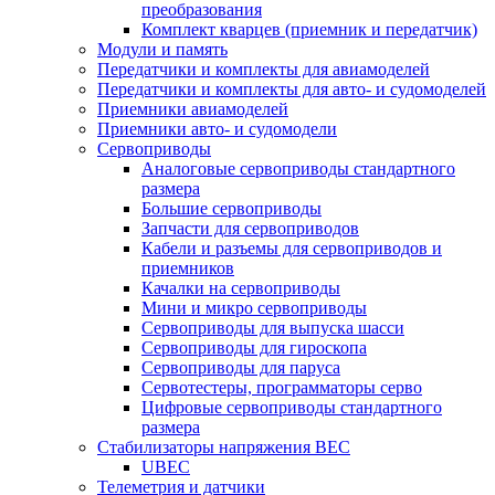
преобразования
Комплект кварцев (приемник и передатчик)
Модули и память
Передатчики и комплекты для авиамоделей
Передатчики и комплекты для авто- и судомоделей
Приемники авиамоделей
Приемники авто- и судомодели
Сервоприводы
Аналоговые сервоприводы стандартного
размера
Большие сервоприводы
Запчасти для сервоприводов
Кабели и разъемы для сервоприводов и
приемников
Качалки на сервоприводы
Мини и микро сервоприводы
Сервоприводы для выпуска шасси
Сервоприводы для гироскопа
Сервоприводы для паруса
Сервотестеры, программаторы серво
Цифровые сервоприводы стандартного
размера
Стабилизаторы напряжения BEC
UBEC
Телеметрия и датчики