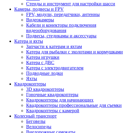
Стенды и инструмент для настройки шасси
Камеры, подвесы и FPV
FPV, модули, передатчики, антенны
Видеокамеры
Кабели и конекторы подключения
видеооборудования
Подвесы, стедикамы и аксессуары
Катера и яхты
Запчасти к катерам и яхтам
Катера для рыбалки с эхолотами и кормушками
Катера игрушки
Катера с ДВС
Катера с электродвигателем
Подводные лодки
Яхты
Квадрокоптеры
3D квадрокоптеры
Гоночные квадрокоптеры
Квадрокоптеры для начинающих
Квадрокоптеры профессиональные для съемки
Квадрокоптеры с камерой
Колесный транспорт
Беговелы
Велосипеды
Внедорожные самокаты