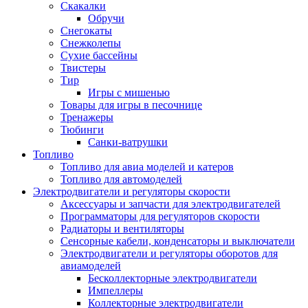
Скакалки
Обручи
Снегокаты
Снежколепы
Сухие бассейны
Твистеры
Тир
Игры с мишенью
Товары для игры в песочнице
Тренажеры
Тюбинги
Санки-ватрушки
Топливо
Топливо для авиа моделей и катеров
Топливо для автомоделей
Электродвигатели и регуляторы скорости
Аксессуары и запчасти для электродвигателей
Программаторы для регуляторов скорости
Радиаторы и вентиляторы
Сенсорные кабели, конденсаторы и выключатели
Электродвигатели и регуляторы оборотов для
авиамоделей
Бесколлекторные электродвигатели
Импеллеры
Коллекторные электродвигатели