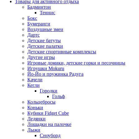
Товары для активного отдыха
Бадминтон
Теннис
Бокс
Бумеранги
Воздушные змеи
Дартс
Детские батуты
Детские палатки
Детские спортивные комплексы
Другие игры
Игровые домики, детские горки и песочницы
Игрушки Mokuru
Йо-Йо и пружинка Радуга
Качели
Кегли
Городки
Гольф
Кольцебросы
Коньки
Кубики Fidget Cube
Ледянки
Лошадки на палочке
Лыжи
Сноуборд