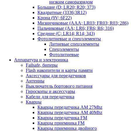
низким саморазрядом
Большие (D; LR20; R20; 373)
Квадратные (3336;3R12)
Крона (9V; 6F22)
Мизинчиковые (AAA; LR03; FR03; R03; 286)
Пальчиковые (AA; LR6; FR6; R6; 316)
Средние (C; LR14; R14; 343)
Фотолитиевые и спецэлементы
Литиевые спецэлементы
Спецэлементы
Фотолитиевые
Аппаратура и электроника
Failsafe, биперы
Flash накопители и карты памяти
Аксессуары для передатчиков
Антенны
Выключатель бортового питания
Гироскопы и аксессуары
Кабели для передатчика
Кварцы
Кварцы передатчика AM 27Mhz
Кварцы передатчика AM 40Mhz
Кварцы передатчика FM
Кварцы приемника FM
Кварцы приемника двойного