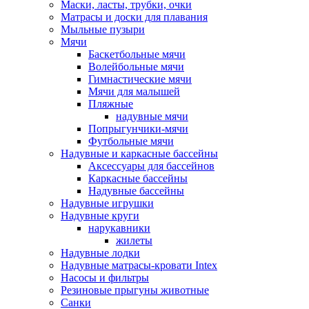
Маски, ласты, трубки, очки
Матрасы и доски для плавания
Мыльные пузыри
Мячи
Баскетбольные мячи
Волейбольные мячи
Гимнастические мячи
Мячи для малышей
Пляжные
надувные мячи
Попрыгунчики-мячи
Футбольные мячи
Надувные и каркасные бассейны
Аксессуары для бассейнов
Каркасные бассейны
Надувные бассейны
Надувные игрушки
Надувные круги
нарукавники
жилеты
Надувные лодки
Надувные матрасы-кровати Intex
Насосы и фильтры
Резиновые прыгуны животные
Санки