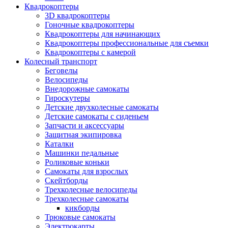
Квадрокоптеры
3D квадрокоптеры
Гоночные квадрокоптеры
Квадрокоптеры для начинающих
Квадрокоптеры профессиональные для съемки
Квадрокоптеры с камерой
Колесный транспорт
Беговелы
Велосипеды
Внедорожные самокаты
Гироскутеры
Детские двухколесные самокаты
Детские самокаты с сиденьем
Запчасти и аксессуары
Защитная экипировка
Каталки
Машинки педальные
Роликовые коньки
Самокаты для взрослых
Скейтборды
Трехколесные велосипеды
Трехколесные самокаты
кикборды
Трюковые самокаты
Электрокарты