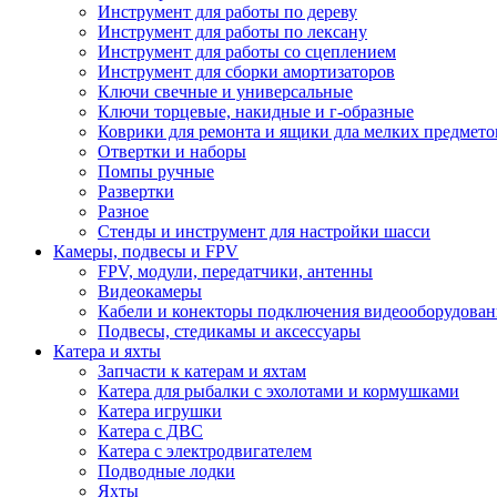
Инструмент для работы по дереву
Инструмент для работы по лексану
Инструмент для работы со сцеплением
Инструмент для сборки амортизаторов
Ключи свечные и универсальные
Ключи торцевые, накидные и г-образные
Коврики для ремонта и ящики дла мелких предмето
Отвертки и наборы
Помпы ручные
Развертки
Разное
Стенды и инструмент для настройки шасси
Камеры, подвесы и FPV
FPV, модули, передатчики, антенны
Видеокамеры
Кабели и конекторы подключения видеооборудован
Подвесы, стедикамы и аксессуары
Катера и яхты
Запчасти к катерам и яхтам
Катера для рыбалки с эхолотами и кормушками
Катера игрушки
Катера с ДВС
Катера с электродвигателем
Подводные лодки
Яхты