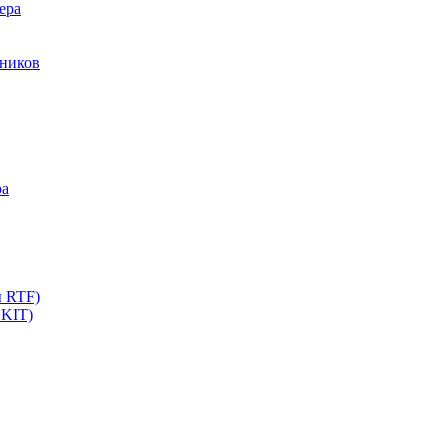
ера
мников
ра
ы RTF)
 KIT)