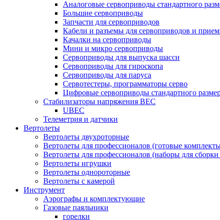
Аналоговые сервоприводы стандартного разм
Большие сервоприводы
Запчасти для сервоприводов
Кабели и разъемы для сервоприводов и прие
Качалки на сервоприводы
Мини и микро сервоприводы
Сервоприводы для выпуска шасси
Сервоприводы для гироскопа
Сервоприводы для паруса
Сервотестеры, программаторы серво
Цифровые сервоприводы стандартного разме
Стабилизаторы напряжения BEC
UBEC
Телеметрия и датчики
Вертолеты
Вертолеты двухроторные
Вертолеты для профессионалов (готовые комплект
Вертолеты для профессионалов (наборы для сборки
Вертолеты игрушки
Вертолеты однороторные
Вертолеты с камерой
Инструмент
Аэрографы и комплектующие
Газовые паяльники
горелки