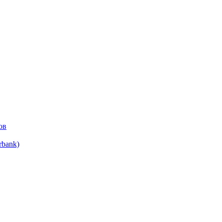
ов
bank)