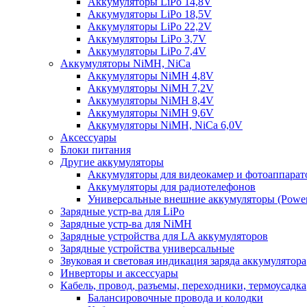
Аккумуляторы LiPo 14,8V
Аккумуляторы LiPo 18,5V
Аккумуляторы LiPo 22,2V
Аккумуляторы LiPo 3,7V
Аккумуляторы LiPo 7,4V
Аккумуляторы NiMH, NiCa
Аккумуляторы NiMH 4,8V
Аккумуляторы NiMH 7,2V
Аккумуляторы NiMH 8,4V
Аккумуляторы NiMH 9,6V
Аккумуляторы NiMH, NiCa 6,0V
Аксессуары
Блоки питания
Другие аккумуляторы
Аккумуляторы для видеокамер и фотоаппарат
Аккумуляторы для радиотелефонов
Универсальные внешние аккумуляторы (Power
Зарядные устр-ва для LiPo
Зарядные устр-ва для NiMH
Зарядные устройства для LA аккумуляторов
Зарядные устройства универсальные
Звуковая и световая индикация заряда аккумулятора
Инверторы и аксессуары
Кабель, провод, разъемы, переходники, термоусадка
Балансировочные провода и колодки