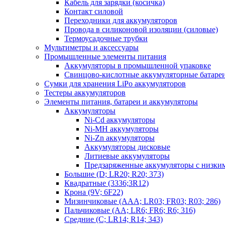
Кабель для зарядки (косичка)
Контакт силовой
Переходники для аккумуляторов
Провода в силиконовой изоляции (силовые)
Термоусадочные трубки
Мультиметры и аксессуары
Промышленные элементы питания
Аккумуляторы в промышленной упаковке
Свинцово-кислотные аккумуляторные батаре
Сумки для хранения LiPo аккумуляторов
Тестеры аккумуляторов
Элементы питания, батареи и аккумуляторы
Аккумуляторы
Ni-Cd аккумуляторы
Ni-MH аккумуляторы
Ni-Zn аккумуляторы
Аккумуляторы дисковые
Литиевые аккумуляторы
Предзаряженные аккумуляторы с низки
Большие (D; LR20; R20; 373)
Квадратные (3336;3R12)
Крона (9V; 6F22)
Мизинчиковые (AAA; LR03; FR03; R03; 286)
Пальчиковые (AA; LR6; FR6; R6; 316)
Средние (C; LR14; R14; 343)