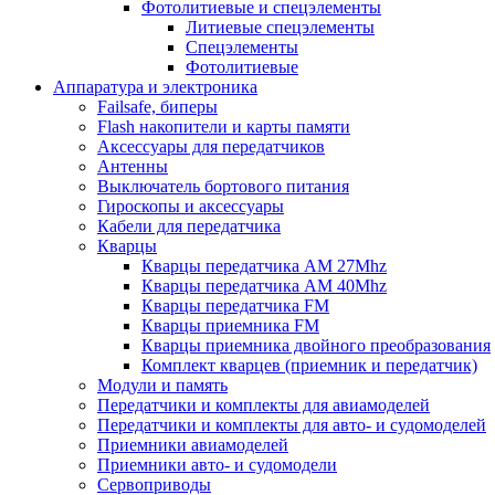
Фотолитиевые и спецэлементы
Литиевые спецэлементы
Спецэлементы
Фотолитиевые
Аппаратура и электроника
Failsafe, биперы
Flash накопители и карты памяти
Аксессуары для передатчиков
Антенны
Выключатель бортового питания
Гироскопы и аксессуары
Кабели для передатчика
Кварцы
Кварцы передатчика AM 27Mhz
Кварцы передатчика AM 40Mhz
Кварцы передатчика FM
Кварцы приемника FM
Кварцы приемника двойного преобразования
Комплект кварцев (приемник и передатчик)
Модули и память
Передатчики и комплекты для авиамоделей
Передатчики и комплекты для авто- и судомоделей
Приемники авиамоделей
Приемники авто- и судомодели
Сервоприводы