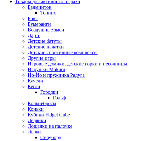
Товары для активного отдыха
Бадминтон
Теннис
Бокс
Бумеранги
Воздушные змеи
Дартс
Детские батуты
Детские палатки
Детские спортивные комплексы
Другие игры
Игровые домики, детские горки и песочницы
Игрушки Mokuru
Йо-Йо и пружинка Радуга
Качели
Кегли
Городки
Гольф
Кольцебросы
Коньки
Кубики Fidget Cube
Ледянки
Лошадки на палочке
Лыжи
Сноуборд