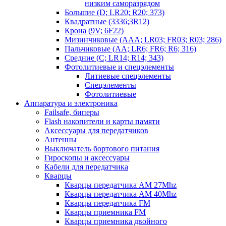
низким саморазрядом
Большие (D; LR20; R20; 373)
Квадратные (3336;3R12)
Крона (9V; 6F22)
Мизинчиковые (AAA; LR03; FR03; R03; 286)
Пальчиковые (AA; LR6; FR6; R6; 316)
Средние (C; LR14; R14; 343)
Фотолитиевые и спецэлементы
Литиевые спецэлементы
Спецэлементы
Фотолитиевые
Аппаратура и электроника
Failsafe, биперы
Flash накопители и карты памяти
Аксессуары для передатчиков
Антенны
Выключатель бортового питания
Гироскопы и аксессуары
Кабели для передатчика
Кварцы
Кварцы передатчика AM 27Mhz
Кварцы передатчика AM 40Mhz
Кварцы передатчика FM
Кварцы приемника FM
Кварцы приемника двойного