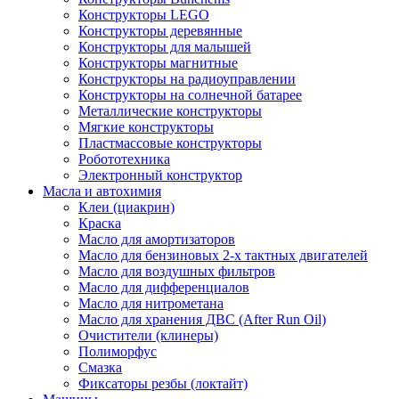
Конструкторы LEGO
Конструкторы деревянные
Конструкторы для малышей
Конструкторы магнитные
Конструкторы на радиоуправлении
Конструкторы на солнечной батарее
Металлические конструкторы
Мягкие конструкторы
Пластмассовые конструкторы
Робототехника
Электронный конструктор
Масла и автохимия
Клеи (циакрин)
Краска
Масло для амортизаторов
Масло для бензиновых 2-х тактных двигателей
Масло для воздушных фильтров
Масло для дифференциалов
Масло для нитрометана
Масло для хранения ДВС (After Run Oil)
Очистители (клинеры)
Полиморфус
Смазка
Фиксаторы резбы (локтайт)