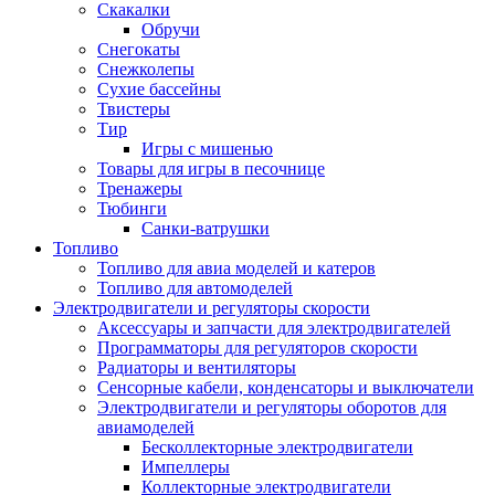
Скакалки
Обручи
Снегокаты
Снежколепы
Сухие бассейны
Твистеры
Тир
Игры с мишенью
Товары для игры в песочнице
Тренажеры
Тюбинги
Санки-ватрушки
Топливо
Топливо для авиа моделей и катеров
Топливо для автомоделей
Электродвигатели и регуляторы скорости
Аксессуары и запчасти для электродвигателей
Программаторы для регуляторов скорости
Радиаторы и вентиляторы
Сенсорные кабели, конденсаторы и выключатели
Электродвигатели и регуляторы оборотов для
авиамоделей
Бесколлекторные электродвигатели
Импеллеры
Коллекторные электродвигатели