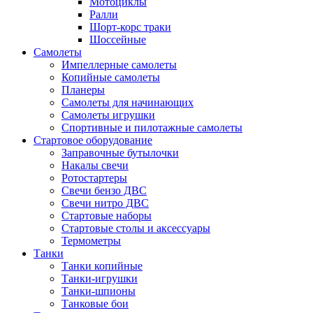
Мотоциклы
Ралли
Шорт-корс траки
Шоссейные
Самолеты
Импеллерные самолеты
Копийные самолеты
Планеры
Самолеты для начинающих
Самолеты игрушки
Спортивные и пилотажные самолеты
Стартовое оборудование
Заправочные бутылочки
Накалы свечи
Ротостартеры
Свечи бензо ДВС
Свечи нитро ДВС
Стартовые наборы
Стартовые столы и аксессуары
Термометры
Танки
Танки копийные
Танки-игрушки
Танки-шпионы
Танковые бои