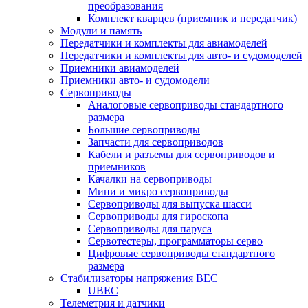
преобразования
Комплект кварцев (приемник и передатчик)
Модули и память
Передатчики и комплекты для авиамоделей
Передатчики и комплекты для авто- и судомоделей
Приемники авиамоделей
Приемники авто- и судомодели
Сервоприводы
Аналоговые сервоприводы стандартного
размера
Большие сервоприводы
Запчасти для сервоприводов
Кабели и разъемы для сервоприводов и
приемников
Качалки на сервоприводы
Мини и микро сервоприводы
Сервоприводы для выпуска шасси
Сервоприводы для гироскопа
Сервоприводы для паруса
Сервотестеры, программаторы серво
Цифровые сервоприводы стандартного
размера
Стабилизаторы напряжения BEC
UBEC
Телеметрия и датчики