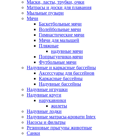
Маски, ласты, трубки, очки
Матрасы и доски для плавания
Мыльные пузыри
Мячи
Баскетбольные мячи
Волейбольные мячи
Гимнастические мячи
Мячи для малышей
Пляжные
надувные мячи
Попрыгунчики-мячи
Футбольные мячи
Надувные и каркасные бассейны
Аксессуары для бассейнов
Каркасные бассейны
Надувные бассейны
Надувные игрушки
Надувные круги
нарукавники
жилеты
Надувные лодки
Надувные матрасы-кровати Intex
Насосы и фильтры
Резиновые прыгуны животные
Санки