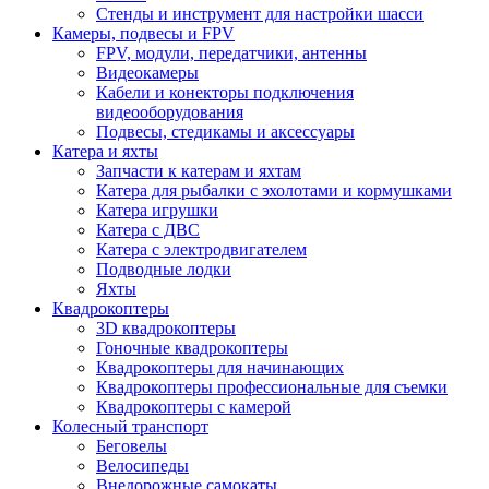
Стенды и инструмент для настройки шасси
Камеры, подвесы и FPV
FPV, модули, передатчики, антенны
Видеокамеры
Кабели и конекторы подключения
видеооборудования
Подвесы, стедикамы и аксессуары
Катера и яхты
Запчасти к катерам и яхтам
Катера для рыбалки с эхолотами и кормушками
Катера игрушки
Катера с ДВС
Катера с электродвигателем
Подводные лодки
Яхты
Квадрокоптеры
3D квадрокоптеры
Гоночные квадрокоптеры
Квадрокоптеры для начинающих
Квадрокоптеры профессиональные для съемки
Квадрокоптеры с камерой
Колесный транспорт
Беговелы
Велосипеды
Внедорожные самокаты