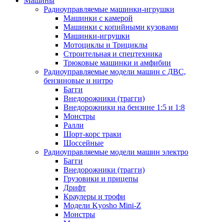
Машины
Радиоуправляемые машинки-игрушки
Машинки с камерой
Машинки с копийными кузовами
Машинки-игрушки
Мотоциклы и Трициклы
Строительная и спецтехника
Трюковые машинки и амфибии
Радиоуправляемые модели машин с ДВС,
бензиновые и нитро
Багги
Внедорожники (трагги)
Внедорожники на бензине 1:5 и 1:8
Монстры
Ралли
Шорт-корс траки
Шоссейные
Радиоуправляемые модели машин электро
Багги
Внедорожники (трагги)
Грузовики и прицепы
Дрифт
Краулеры и трофи
Модели Kyosho Mini-Z
Монстры