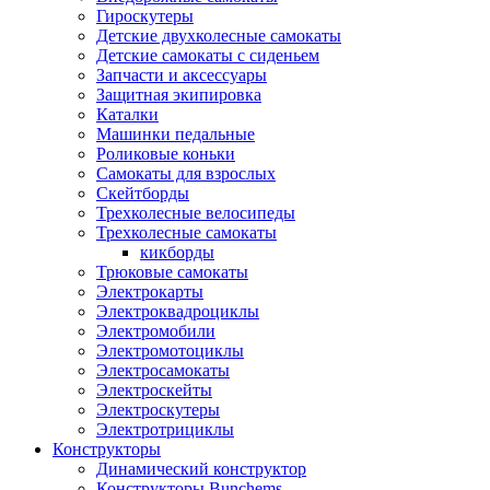
Гироскутеры
Детские двухколесные самокаты
Детские самокаты с сиденьем
Запчасти и аксессуары
Защитная экипировка
Каталки
Машинки педальные
Роликовые коньки
Самокаты для взрослых
Скейтборды
Трехколесные велосипеды
Трехколесные самокаты
кикборды
Трюковые самокаты
Электрокарты
Электроквадроциклы
Электромобили
Электромотоциклы
Электросамокаты
Электроскейты
Электроскутеры
Электротрициклы
Конструкторы
Динамический конструктор
Конструкторы Bunchems