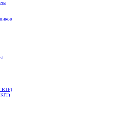
ера
мников
ра
ы RTF)
 KIT)