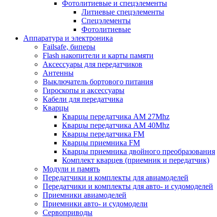
Фотолитиевые и спецэлементы
Литиевые спецэлементы
Спецэлементы
Фотолитиевые
Аппаратура и электроника
Failsafe, биперы
Flash накопители и карты памяти
Аксессуары для передатчиков
Антенны
Выключатель бортового питания
Гироскопы и аксессуары
Кабели для передатчика
Кварцы
Кварцы передатчика AM 27Mhz
Кварцы передатчика AM 40Mhz
Кварцы передатчика FM
Кварцы приемника FM
Кварцы приемника двойного преобразования
Комплект кварцев (приемник и передатчик)
Модули и память
Передатчики и комплекты для авиамоделей
Передатчики и комплекты для авто- и судомоделей
Приемники авиамоделей
Приемники авто- и судомодели
Сервоприводы