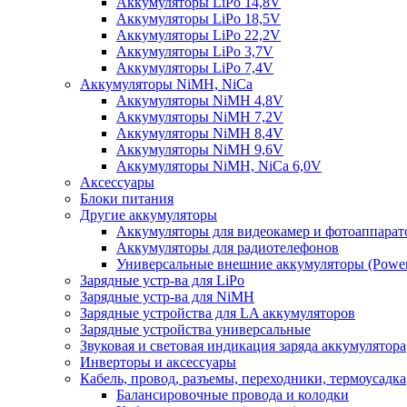
Аккумуляторы LiPo 14,8V
Аккумуляторы LiPo 18,5V
Аккумуляторы LiPo 22,2V
Аккумуляторы LiPo 3,7V
Аккумуляторы LiPo 7,4V
Аккумуляторы NiMH, NiCa
Аккумуляторы NiMH 4,8V
Аккумуляторы NiMH 7,2V
Аккумуляторы NiMH 8,4V
Аккумуляторы NiMH 9,6V
Аккумуляторы NiMH, NiCa 6,0V
Аксессуары
Блоки питания
Другие аккумуляторы
Аккумуляторы для видеокамер и фотоаппарат
Аккумуляторы для радиотелефонов
Универсальные внешние аккумуляторы (Power
Зарядные устр-ва для LiPo
Зарядные устр-ва для NiMH
Зарядные устройства для LA аккумуляторов
Зарядные устройства универсальные
Звуковая и световая индикация заряда аккумулятора
Инверторы и аксессуары
Кабель, провод, разъемы, переходники, термоусадка
Балансировочные провода и колодки