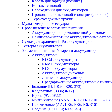
Кабель для зарядки (косичка)
Контакт силовой
Переходники для аккумуляторов
Провода в силиконовой изоляции (силовые)
Термоусадочные трубки
Мультиметры и аксессуары
Промышленные элементы питания
Аккумуляторы в промышленной упаковке
Свинцово-кислотные аккумуляторные батаре
Сумки для хранения LiPo аккумуляторов
Тестеры аккумуляторов
Элементы питания, батареи и аккумуляторы
Аккумуляторы
Ni-Cd аккумуляторы
Ni-MH аккумуляторы
Ni-Zn аккумуляторы
Аккумуляторы дисковые
Литиевые аккумуляторы
Предзаряженные аккумуляторы с низки
Большие (D; LR20; R20; 373)
Квадратные (3336;3R12)
Крона (9V; 6F22)
Мизинчиковые (AAA; LR03; FR03; R03; 286)
Пальчиковые (AA; LR6; FR6; R6; 316)
Средние (C; LR14; R14; 343)