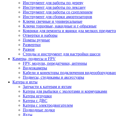
Инструмент для работы по дереву
Инструмент для работы по лексану
Инструмент для работы со сцеплением
Инструмент для сборки амортизаторов
Ключи свечные и универсальные
Ключи торцевые, накидные и г-образные
Коврики для ремонта и ящики дла мелких предмето
Отвертки и наборы
Помпы ручные
Развертки
Разное
Стенды и инструмент для настройки шасси
Камеры, подвесы и FPV
FPV, модули, передатчики, антенны
Видеокамеры
Кабели и конекторы подключения видеооборудован
Подвесы, стедикамы и аксессуары
Катера и яхты
Запчасти к катерам и яхтам
Катера для рыбалки с эхолотами и кормушками
Катера игрушки
Катера с ДВС
Катера с электродвигателем
Подводные лодки
Яхты