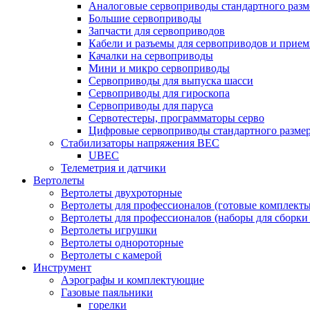
Аналоговые сервоприводы стандартного разм
Большие сервоприводы
Запчасти для сервоприводов
Кабели и разъемы для сервоприводов и прие
Качалки на сервоприводы
Мини и микро сервоприводы
Сервоприводы для выпуска шасси
Сервоприводы для гироскопа
Сервоприводы для паруса
Сервотестеры, программаторы серво
Цифровые сервоприводы стандартного разме
Стабилизаторы напряжения BEC
UBEC
Телеметрия и датчики
Вертолеты
Вертолеты двухроторные
Вертолеты для профессионалов (готовые комплект
Вертолеты для профессионалов (наборы для сборки
Вертолеты игрушки
Вертолеты однороторные
Вертолеты с камерой
Инструмент
Аэрографы и комплектующие
Газовые паяльники
горелки