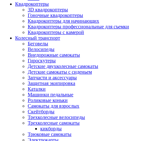
Квадрокоптеры
3D квадрокоптеры
Гоночные квадрокоптеры
Квадрокоптеры для начинающих
Квадрокоптеры профессиональные для съемки
Квадрокоптеры с камерой
Колесный транспорт
Беговелы
Велосипеды
Внедорожные самокаты
Гироскутеры
Детские двухколесные самокаты
Детские самокаты с сиденьем
Запчасти и аксессуары
Защитная экипировка
Каталки
Машинки педальные
Роликовые коньки
Самокаты для взрослых
Скейтборды
Трехколесные велосипеды
Трехколесные самокаты
кикборды
Трюковые самокаты
Электрокарты