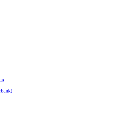
ов
bank)