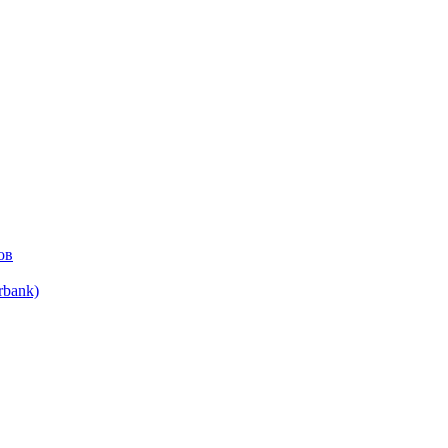
ов
bank)