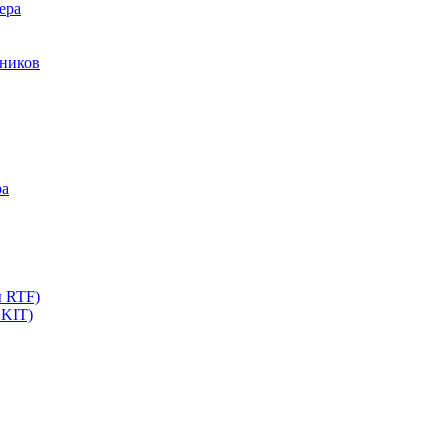
ера
мников
ра
ы RTF)
 KIT)