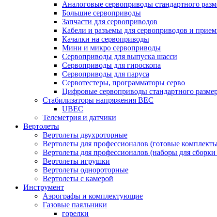
Аналоговые сервоприводы стандартного разм
Большие сервоприводы
Запчасти для сервоприводов
Кабели и разъемы для сервоприводов и прие
Качалки на сервоприводы
Мини и микро сервоприводы
Сервоприводы для выпуска шасси
Сервоприводы для гироскопа
Сервоприводы для паруса
Сервотестеры, программаторы серво
Цифровые сервоприводы стандартного разме
Стабилизаторы напряжения BEC
UBEC
Телеметрия и датчики
Вертолеты
Вертолеты двухроторные
Вертолеты для профессионалов (готовые комплект
Вертолеты для профессионалов (наборы для сборки
Вертолеты игрушки
Вертолеты однороторные
Вертолеты с камерой
Инструмент
Аэрографы и комплектующие
Газовые паяльники
горелки