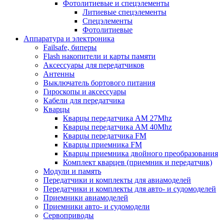
Фотолитиевые и спецэлементы
Литиевые спецэлементы
Спецэлементы
Фотолитиевые
Аппаратура и электроника
Failsafe, биперы
Flash накопители и карты памяти
Аксессуары для передатчиков
Антенны
Выключатель бортового питания
Гироскопы и аксессуары
Кабели для передатчика
Кварцы
Кварцы передатчика AM 27Mhz
Кварцы передатчика AM 40Mhz
Кварцы передатчика FM
Кварцы приемника FM
Кварцы приемника двойного преобразования
Комплект кварцев (приемник и передатчик)
Модули и память
Передатчики и комплекты для авиамоделей
Передатчики и комплекты для авто- и судомоделей
Приемники авиамоделей
Приемники авто- и судомодели
Сервоприводы