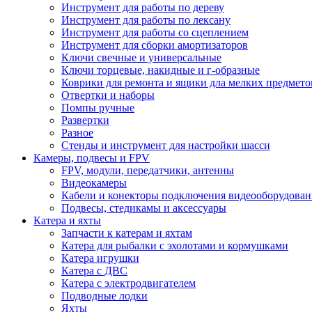
Инструмент для работы по дереву
Инструмент для работы по лексану
Инструмент для работы со сцеплением
Инструмент для сборки амортизаторов
Ключи свечные и универсальные
Ключи торцевые, накидные и г-образные
Коврики для ремонта и ящики дла мелких предмето
Отвертки и наборы
Помпы ручные
Развертки
Разное
Стенды и инструмент для настройки шасси
Камеры, подвесы и FPV
FPV, модули, передатчики, антенны
Видеокамеры
Кабели и конекторы подключения видеооборудован
Подвесы, стедикамы и аксессуары
Катера и яхты
Запчасти к катерам и яхтам
Катера для рыбалки с эхолотами и кормушками
Катера игрушки
Катера с ДВС
Катера с электродвигателем
Подводные лодки
Яхты