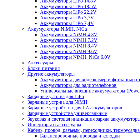
Аккумуляторы LiPo 14,8V
Аккумуляторы LiPo 18,5V
Аккумуляторы LiPo 22,2V
Аккумуляторы LiPo 3,7V
Аккумуляторы LiPo 7,4V
Аккумуляторы NiMH, NiCa
Аккумуляторы NiMH 4,8V
Аккумуляторы NiMH 7,2V
Аккумуляторы NiMH 8,4V
Аккумуляторы NiMH 9,6V
Аккумуляторы NiMH, NiCa 6,0V
Аксессуары
Блоки питания
Другие аккумуляторы
Аккумуляторы для видеокамер и фотоаппарат
Аккумуляторы для радиотелефонов
Универсальные внешние аккумуляторы (Power
Зарядные устр-ва для LiPo
Зарядные устр-ва для NiMH
Зарядные устройства для LA аккумуляторов
Зарядные устройства универсальные
Звуковая и световая индикация заряда аккумулятора
Инверторы и аксессуары
Кабель, провод, разъемы, переходники, термоусадка
Балансировочные провода и колодки