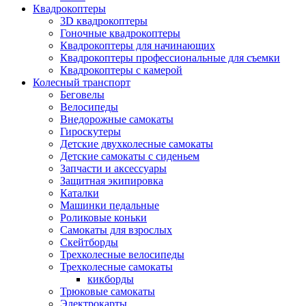
Квадрокоптеры
3D квадрокоптеры
Гоночные квадрокоптеры
Квадрокоптеры для начинающих
Квадрокоптеры профессиональные для съемки
Квадрокоптеры с камерой
Колесный транспорт
Беговелы
Велосипеды
Внедорожные самокаты
Гироскутеры
Детские двухколесные самокаты
Детские самокаты с сиденьем
Запчасти и аксессуары
Защитная экипировка
Каталки
Машинки педальные
Роликовые коньки
Самокаты для взрослых
Скейтборды
Трехколесные велосипеды
Трехколесные самокаты
кикборды
Трюковые самокаты
Электрокарты