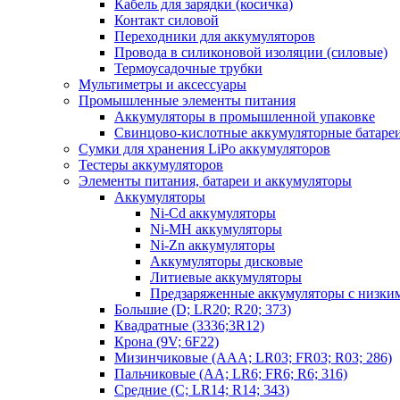
Кабель для зарядки (косичка)
Контакт силовой
Переходники для аккумуляторов
Провода в силиконовой изоляции (силовые)
Термоусадочные трубки
Мультиметры и аксессуары
Промышленные элементы питания
Аккумуляторы в промышленной упаковке
Свинцово-кислотные аккумуляторные батаре
Сумки для хранения LiPo аккумуляторов
Тестеры аккумуляторов
Элементы питания, батареи и аккумуляторы
Аккумуляторы
Ni-Cd аккумуляторы
Ni-MH аккумуляторы
Ni-Zn аккумуляторы
Аккумуляторы дисковые
Литиевые аккумуляторы
Предзаряженные аккумуляторы с низки
Большие (D; LR20; R20; 373)
Квадратные (3336;3R12)
Крона (9V; 6F22)
Мизинчиковые (AAA; LR03; FR03; R03; 286)
Пальчиковые (AA; LR6; FR6; R6; 316)
Средние (C; LR14; R14; 343)