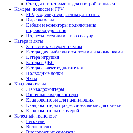
Стенды и инструмент для настройки шасси
Камеры, подвесы и FPV
FPV, модули, передатчики, антенны
Видеокамеры
Кабели и конекторы подключения
видеооборудования
Подвесы, стедикамы и аксессуары
Катера и яхты
Запчасти к катерам и яхтам
Катера для рыбалки с эхолотами и кормушками
Катера игрушки
Катера с ДВС
Катера с электродвигателем
Подводные лодки
Яхты
Квадрокоптеры
3D квадрокоптеры
Гоночные квадрокоптеры
Квадрокоптеры для начинающих
Квадрокоптеры профессиональные для съемки
Квадрокоптеры с камерой
Колесный транспорт
Беговелы
Велосипеды
Внедорожные самокаты