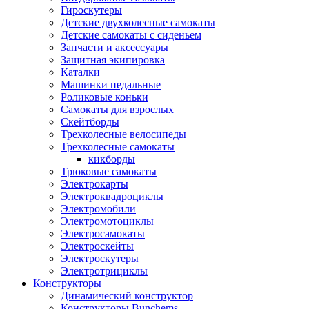
Гироскутеры
Детские двухколесные самокаты
Детские самокаты с сиденьем
Запчасти и аксессуары
Защитная экипировка
Каталки
Машинки педальные
Роликовые коньки
Самокаты для взрослых
Скейтборды
Трехколесные велосипеды
Трехколесные самокаты
кикборды
Трюковые самокаты
Электрокарты
Электроквадроциклы
Электромобили
Электромотоциклы
Электросамокаты
Электроскейты
Электроскутеры
Электротрициклы
Конструкторы
Динамический конструктор
Конструкторы Bunchems