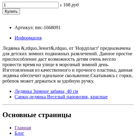
168
руб
x
Артикул: mrc-1668091
Информация
Ледянка &,rdquo,Зенит&,rdquo, от 'Нордпласт' предназначена
для детских зимних подвижных развлечений. Данное простое
приспособление даст возможность детям очень весело
провести время на улице в морозный зимний день.
Изготовленная из качественного и прочного пластика, данная
ледянка обеспечит идеальное скольжение.Скатываясь с горки,
ребенок может держаться за удобную ручку.
Ледянка Зимние забавы, 40 см
Санки-ледянка Веселый паровозик, красные
Основные
страницы
Главная
Блог