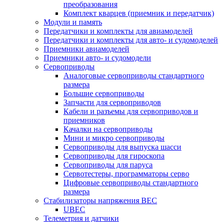
преобразования
Комплект кварцев (приемник и передатчик)
Модули и память
Передатчики и комплекты для авиамоделей
Передатчики и комплекты для авто- и судомоделей
Приемники авиамоделей
Приемники авто- и судомодели
Сервоприводы
Аналоговые сервоприводы стандартного
размера
Большие сервоприводы
Запчасти для сервоприводов
Кабели и разъемы для сервоприводов и
приемников
Качалки на сервоприводы
Мини и микро сервоприводы
Сервоприводы для выпуска шасси
Сервоприводы для гироскопа
Сервоприводы для паруса
Сервотестеры, программаторы серво
Цифровые сервоприводы стандартного
размера
Стабилизаторы напряжения BEC
UBEC
Телеметрия и датчики