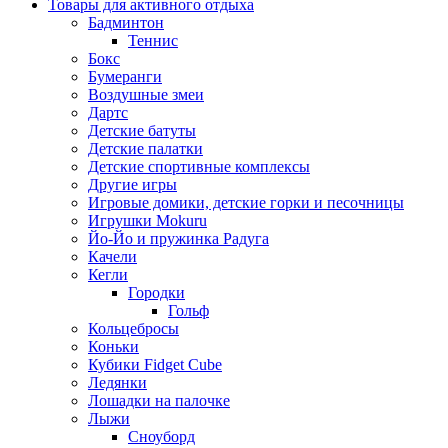
Товары для активного отдыха
Бадминтон
Теннис
Бокс
Бумеранги
Воздушные змеи
Дартс
Детские батуты
Детские палатки
Детские спортивные комплексы
Другие игры
Игровые домики, детские горки и песочницы
Игрушки Mokuru
Йо-Йо и пружинка Радуга
Качели
Кегли
Городки
Гольф
Кольцебросы
Коньки
Кубики Fidget Cube
Ледянки
Лошадки на палочке
Лыжи
Сноуборд