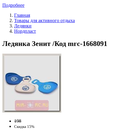
Подробнее
Главная
Товары для активного отдыха
Ледянки
Нордпласт
Ледянка Зенит /Код mrc-1668091
198
Скидка 15%