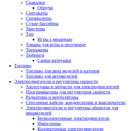
Скакалки
Обручи
Снегокаты
Снежколепы
Сухие бассейны
Твистеры
Тир
Игры с мишенью
Товары для игры в песочнице
Тренажеры
Тюбинги
Санки-ватрушки
Топливо
Топливо для авиа моделей и катеров
Топливо для автомоделей
Электродвигатели и регуляторы скорости
Аксессуары и запчасти для электродвигателей
Программаторы для регуляторов скорости
Радиаторы и вентиляторы
Сенсорные кабели, конденсаторы и выключатели
Электродвигатели и регуляторы оборотов для
авиамоделей
Бесколлекторные электродвигатели
Импеллеры
Коллекторные электродвигатели