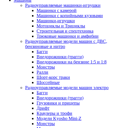
Машины
Радиоуправляемые машинки-игрушки
Машинки с камерой
Машинки с копийными кузовами
Машинки-игрушки
Мотоциклы и Трициклы
Строительная и спецтехника
Трюковые машинки и амфибии
Радиоуправляемые модели машин с ДВС,
бензиновые и нитро
Багги
Внедорожники (трагги)
Внедорожники на бензине 1:5 и 1:8
Монстры
Ралли
Шорт-корс траки
Шоссейные
Радиоуправляемые модели машин электро
Багги
Внедорожники (трагги)
Грузовики и прицепы
Дрифт
Краулеры и трофи
Модели Kyosho Mini-Z
Монстры