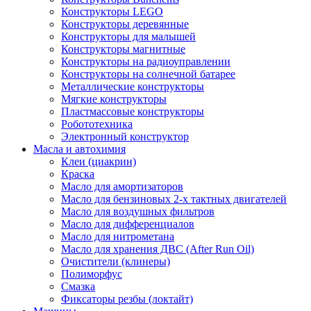
Конструкторы LEGO
Конструкторы деревянные
Конструкторы для малышей
Конструкторы магнитные
Конструкторы на радиоуправлении
Конструкторы на солнечной батарее
Металлические конструкторы
Мягкие конструкторы
Пластмассовые конструкторы
Робототехника
Электронный конструктор
Масла и автохимия
Клеи (циакрин)
Краска
Масло для амортизаторов
Масло для бензиновых 2-х тактных двигателей
Масло для воздушных фильтров
Масло для дифференциалов
Масло для нитрометана
Масло для хранения ДВС (After Run Oil)
Очистители (клинеры)
Полиморфус
Смазка
Фиксаторы резбы (локтайт)