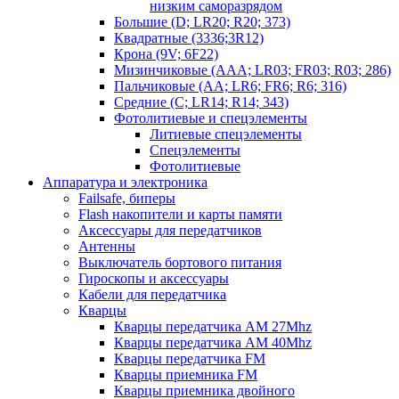
низким саморазрядом
Большие (D; LR20; R20; 373)
Квадратные (3336;3R12)
Крона (9V; 6F22)
Мизинчиковые (AAA; LR03; FR03; R03; 286)
Пальчиковые (AA; LR6; FR6; R6; 316)
Средние (C; LR14; R14; 343)
Фотолитиевые и спецэлементы
Литиевые спецэлементы
Спецэлементы
Фотолитиевые
Аппаратура и электроника
Failsafe, биперы
Flash накопители и карты памяти
Аксессуары для передатчиков
Антенны
Выключатель бортового питания
Гироскопы и аксессуары
Кабели для передатчика
Кварцы
Кварцы передатчика AM 27Mhz
Кварцы передатчика AM 40Mhz
Кварцы передатчика FM
Кварцы приемника FM
Кварцы приемника двойного