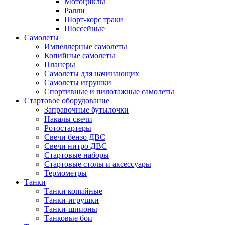
Мотоциклы
Ралли
Шорт-корс траки
Шоссейные
Самолеты
Импеллерные самолеты
Копийные самолеты
Планеры
Самолеты для начинающих
Самолеты игрушки
Спортивные и пилотажные самолеты
Стартовое оборудование
Заправочные бутылочки
Накалы свечи
Ротостартеры
Свечи бензо ДВС
Свечи нитро ДВС
Стартовые наборы
Стартовые столы и аксессуары
Термометры
Танки
Танки копийные
Танки-игрушки
Танки-шпионы
Танковые бои