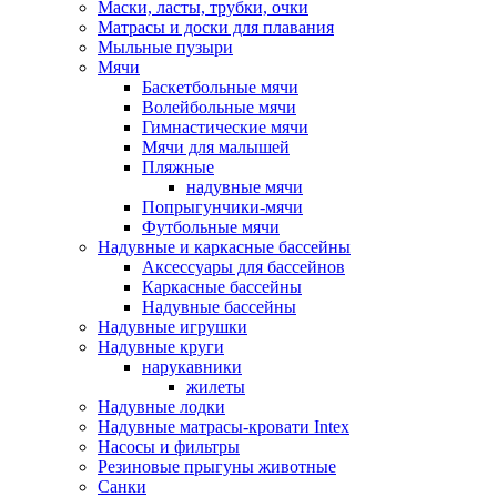
Маски, ласты, трубки, очки
Матрасы и доски для плавания
Мыльные пузыри
Мячи
Баскетбольные мячи
Волейбольные мячи
Гимнастические мячи
Мячи для малышей
Пляжные
надувные мячи
Попрыгунчики-мячи
Футбольные мячи
Надувные и каркасные бассейны
Аксессуары для бассейнов
Каркасные бассейны
Надувные бассейны
Надувные игрушки
Надувные круги
нарукавники
жилеты
Надувные лодки
Надувные матрасы-кровати Intex
Насосы и фильтры
Резиновые прыгуны животные
Санки