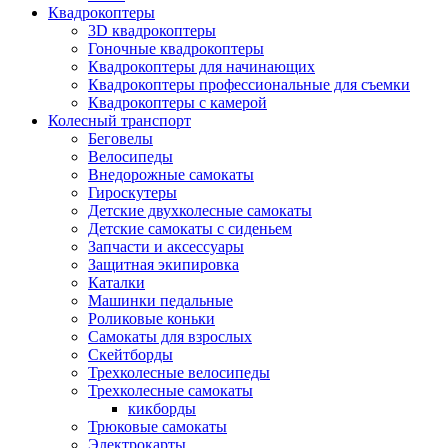
Квадрокоптеры
3D квадрокоптеры
Гоночные квадрокоптеры
Квадрокоптеры для начинающих
Квадрокоптеры профессиональные для съемки
Квадрокоптеры с камерой
Колесный транспорт
Беговелы
Велосипеды
Внедорожные самокаты
Гироскутеры
Детские двухколесные самокаты
Детские самокаты с сиденьем
Запчасти и аксессуары
Защитная экипировка
Каталки
Машинки педальные
Роликовые коньки
Самокаты для взрослых
Скейтборды
Трехколесные велосипеды
Трехколесные самокаты
кикборды
Трюковые самокаты
Электрокарты