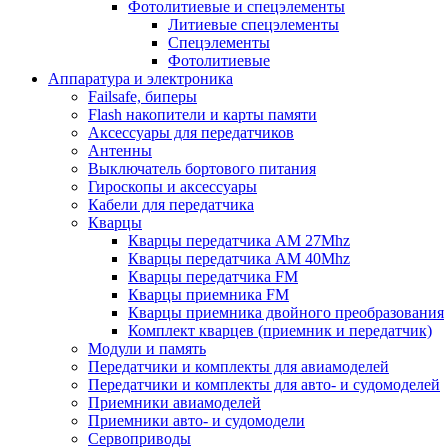
Фотолитиевые и спецэлементы
Литиевые спецэлементы
Спецэлементы
Фотолитиевые
Аппаратура и электроника
Failsafe, биперы
Flash накопители и карты памяти
Аксессуары для передатчиков
Антенны
Выключатель бортового питания
Гироскопы и аксессуары
Кабели для передатчика
Кварцы
Кварцы передатчика AM 27Mhz
Кварцы передатчика AM 40Mhz
Кварцы передатчика FM
Кварцы приемника FM
Кварцы приемника двойного преобразования
Комплект кварцев (приемник и передатчик)
Модули и память
Передатчики и комплекты для авиамоделей
Передатчики и комплекты для авто- и судомоделей
Приемники авиамоделей
Приемники авто- и судомодели
Сервоприводы