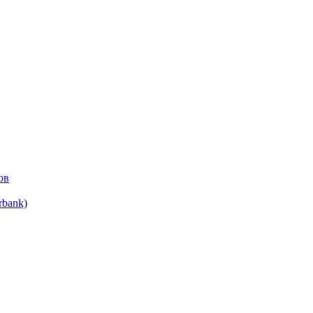
ов
bank)