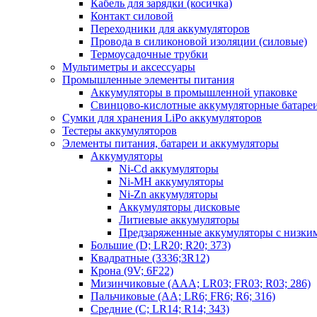
Кабель для зарядки (косичка)
Контакт силовой
Переходники для аккумуляторов
Провода в силиконовой изоляции (силовые)
Термоусадочные трубки
Мультиметры и аксессуары
Промышленные элементы питания
Аккумуляторы в промышленной упаковке
Свинцово-кислотные аккумуляторные батаре
Сумки для хранения LiPo аккумуляторов
Тестеры аккумуляторов
Элементы питания, батареи и аккумуляторы
Аккумуляторы
Ni-Cd аккумуляторы
Ni-MH аккумуляторы
Ni-Zn аккумуляторы
Аккумуляторы дисковые
Литиевые аккумуляторы
Предзаряженные аккумуляторы с низки
Большие (D; LR20; R20; 373)
Квадратные (3336;3R12)
Крона (9V; 6F22)
Мизинчиковые (AAA; LR03; FR03; R03; 286)
Пальчиковые (AA; LR6; FR6; R6; 316)
Средние (C; LR14; R14; 343)