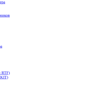
ера
мников
ра
ы RTF)
 KIT)