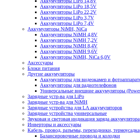
Аккумуляторы LiPo 14,8V
Аккумуляторы LiPo 18,5V
Аккумуляторы LiPo 22,2V
Аккумуляторы LiPo 3,7V
Аккумуляторы LiPo 7,4V
Аккумуляторы NiMH, NiCa
Аккумуляторы NiMH 4,8V
Аккумуляторы NiMH 7,2V
Аккумуляторы NiMH 8,4V
Аккумуляторы NiMH 9,6V
Аккумуляторы NiMH, NiCa 6,0V
Аксессуары
Блоки питания
Другие аккумуляторы
Аккумуляторы для видеокамер и фотоаппарат
Аккумуляторы для радиотелефонов
Универсальные внешние аккумуляторы (Power
Зарядные устр-ва для LiPo
Зарядные устр-ва для NiMH
Зарядные устройства для LA аккумуляторов
Зарядные устройства универсальные
Звуковая и световая индикация заряда аккумулятора
Инверторы и аксессуары
Кабель, провод, разъемы, переходники, термоусадка
Балансировочные провода и колодки