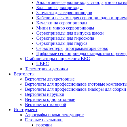
Аналоговые сервоприводы стандартного разм
Большие сервоприводы
Запчасти для сервоприводов
Кабели и разъемы для сервоприводов и прие
Качалки на сервоприводы
Мини и микро сервоприводы
Сервоприводы для выпуска шасси
Сервоприводы для гироскопа
Сервоприводы для паруса
Сервотестеры, программаторы серво
Цифровые сервоприводы стандартного разме
Стабилизаторы напряжения BEC
UBEC
Телеметрия и датчики
Вертолеты
Вертолеты двухроторные
Вертолеты для профессионалов (готовые комплект
Вертолеты для профессионалов (наборы для сборки
Вертолеты игрушки
Вертолеты однороторные
Вертолеты с камерой
Инструмент
Аэрографы и комплектующие
Газовые паяльники
горелки