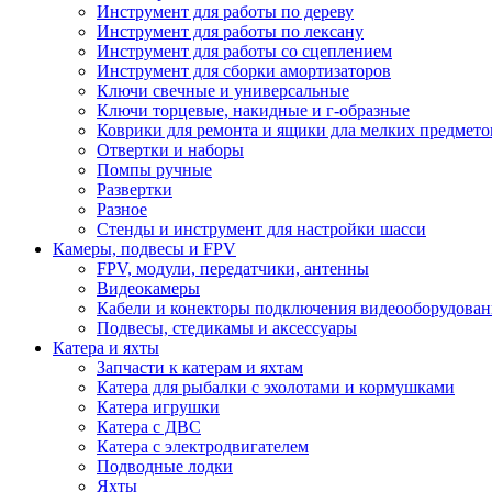
Инструмент для работы по дереву
Инструмент для работы по лексану
Инструмент для работы со сцеплением
Инструмент для сборки амортизаторов
Ключи свечные и универсальные
Ключи торцевые, накидные и г-образные
Коврики для ремонта и ящики дла мелких предмето
Отвертки и наборы
Помпы ручные
Развертки
Разное
Стенды и инструмент для настройки шасси
Камеры, подвесы и FPV
FPV, модули, передатчики, антенны
Видеокамеры
Кабели и конекторы подключения видеооборудован
Подвесы, стедикамы и аксессуары
Катера и яхты
Запчасти к катерам и яхтам
Катера для рыбалки с эхолотами и кормушками
Катера игрушки
Катера с ДВС
Катера с электродвигателем
Подводные лодки
Яхты