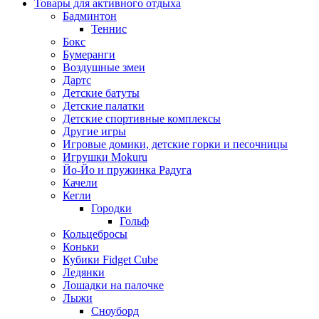
Товары для активного отдыха
Бадминтон
Теннис
Бокс
Бумеранги
Воздушные змеи
Дартс
Детские батуты
Детские палатки
Детские спортивные комплексы
Другие игры
Игровые домики, детские горки и песочницы
Игрушки Mokuru
Йо-Йо и пружинка Радуга
Качели
Кегли
Городки
Гольф
Кольцебросы
Коньки
Кубики Fidget Cube
Ледянки
Лошадки на палочке
Лыжи
Сноуборд