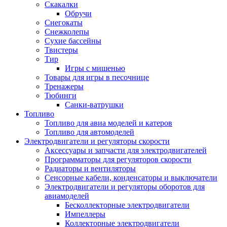
Скакалки
Обручи
Снегокаты
Снежколепы
Сухие бассейны
Твистеры
Тир
Игры с мишенью
Товары для игры в песочнице
Тренажеры
Тюбинги
Санки-ватрушки
Топливо
Топливо для авиа моделей и катеров
Топливо для автомоделей
Электродвигатели и регуляторы скорости
Аксессуары и запчасти для электродвигателей
Программаторы для регуляторов скорости
Радиаторы и вентиляторы
Сенсорные кабели, конденсаторы и выключатели
Электродвигатели и регуляторы оборотов для
авиамоделей
Бесколлекторные электродвигатели
Импеллеры
Коллекторные электродвигатели