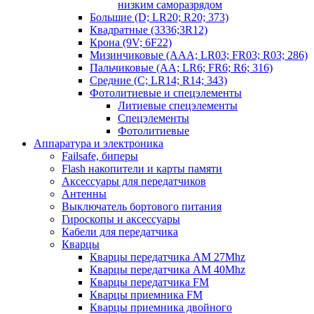
низким саморазрядом
Большие (D; LR20; R20; 373)
Квадратные (3336;3R12)
Крона (9V; 6F22)
Мизинчиковые (AAA; LR03; FR03; R03; 286)
Пальчиковые (AA; LR6; FR6; R6; 316)
Средние (C; LR14; R14; 343)
Фотолитиевые и спецэлементы
Литиевые спецэлементы
Спецэлементы
Фотолитиевые
Аппаратура и электроника
Failsafe, биперы
Flash накопители и карты памяти
Аксессуары для передатчиков
Антенны
Выключатель бортового питания
Гироскопы и аксессуары
Кабели для передатчика
Кварцы
Кварцы передатчика AM 27Mhz
Кварцы передатчика AM 40Mhz
Кварцы передатчика FM
Кварцы приемника FM
Кварцы приемника двойного