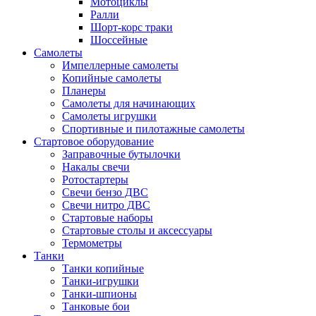
Мотоциклы
Ралли
Шорт-корс траки
Шоссейные
Самолеты
Импеллерные самолеты
Копийные самолеты
Планеры
Самолеты для начинающих
Самолеты игрушки
Спортивные и пилотажные самолеты
Стартовое оборудование
Заправочные бутылочки
Накалы свечи
Ротостартеры
Свечи бензо ДВС
Свечи нитро ДВС
Стартовые наборы
Стартовые столы и аксессуары
Термометры
Танки
Танки копийные
Танки-игрушки
Танки-шпионы
Танковые бои