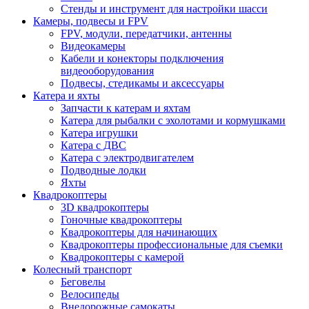
Стенды и инструмент для настройки шасси
Камеры, подвесы и FPV
FPV, модули, передатчики, антенны
Видеокамеры
Кабели и конекторы подключения
видеооборудования
Подвесы, стедикамы и аксессуары
Катера и яхты
Запчасти к катерам и яхтам
Катера для рыбалки с эхолотами и кормушками
Катера игрушки
Катера с ДВС
Катера с электродвигателем
Подводные лодки
Яхты
Квадрокоптеры
3D квадрокоптеры
Гоночные квадрокоптеры
Квадрокоптеры для начинающих
Квадрокоптеры профессиональные для съемки
Квадрокоптеры с камерой
Колесный транспорт
Беговелы
Велосипеды
Внедорожные самокаты