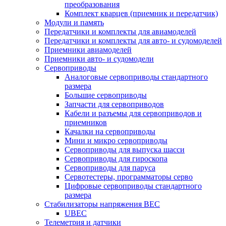
преобразования
Комплект кварцев (приемник и передатчик)
Модули и память
Передатчики и комплекты для авиамоделей
Передатчики и комплекты для авто- и судомоделей
Приемники авиамоделей
Приемники авто- и судомодели
Сервоприводы
Аналоговые сервоприводы стандартного
размера
Большие сервоприводы
Запчасти для сервоприводов
Кабели и разъемы для сервоприводов и
приемников
Качалки на сервоприводы
Мини и микро сервоприводы
Сервоприводы для выпуска шасси
Сервоприводы для гироскопа
Сервоприводы для паруса
Сервотестеры, программаторы серво
Цифровые сервоприводы стандартного
размера
Стабилизаторы напряжения BEC
UBEC
Телеметрия и датчики