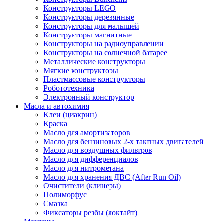
Конструкторы LEGO
Конструкторы деревянные
Конструкторы для малышей
Конструкторы магнитные
Конструкторы на радиоуправлении
Конструкторы на солнечной батарее
Металлические конструкторы
Мягкие конструкторы
Пластмассовые конструкторы
Робототехника
Электронный конструктор
Масла и автохимия
Клеи (циакрин)
Краска
Масло для амортизаторов
Масло для бензиновых 2-х тактных двигателей
Масло для воздушных фильтров
Масло для дифференциалов
Масло для нитрометана
Масло для хранения ДВС (After Run Oil)
Очистители (клинеры)
Полиморфус
Смазка
Фиксаторы резбы (локтайт)