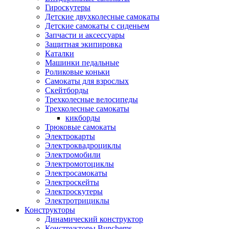
Гироскутеры
Детские двухколесные самокаты
Детские самокаты с сиденьем
Запчасти и аксессуары
Защитная экипировка
Каталки
Машинки педальные
Роликовые коньки
Самокаты для взрослых
Скейтборды
Трехколесные велосипеды
Трехколесные самокаты
кикборды
Трюковые самокаты
Электрокарты
Электроквадроциклы
Электромобили
Электромотоциклы
Электросамокаты
Электроскейты
Электроскутеры
Электротрициклы
Конструкторы
Динамический конструктор
Конструкторы Bunchems