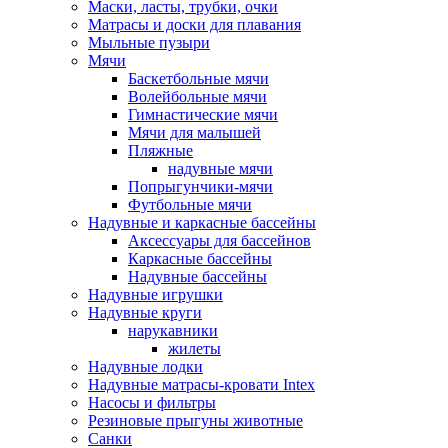
Маски, ласты, трубки, очки
Матрасы и доски для плавания
Мыльные пузыри
Мячи
Баскетбольные мячи
Волейбольные мячи
Гимнастические мячи
Мячи для малышей
Пляжные
надувные мячи
Попрыгунчики-мячи
Футбольные мячи
Надувные и каркасные бассейны
Аксессуары для бассейнов
Каркасные бассейны
Надувные бассейны
Надувные игрушки
Надувные круги
нарукавники
жилеты
Надувные лодки
Надувные матрасы-кровати Intex
Насосы и фильтры
Резиновые прыгуны животные
Санки