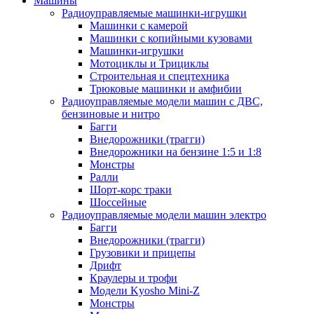
Машины
Радиоуправляемые машинки-игрушки
Машинки с камерой
Машинки с копийными кузовами
Машинки-игрушки
Мотоциклы и Трициклы
Строительная и спецтехника
Трюковые машинки и амфибии
Радиоуправляемые модели машин с ДВС,
бензиновые и нитро
Багги
Внедорожники (трагги)
Внедорожники на бензине 1:5 и 1:8
Монстры
Ралли
Шорт-корс траки
Шоссейные
Радиоуправляемые модели машин электро
Багги
Внедорожники (трагги)
Грузовики и прицепы
Дрифт
Краулеры и трофи
Модели Kyosho Mini-Z
Монстры