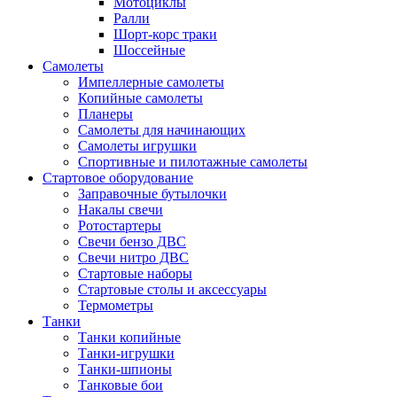
Мотоциклы
Ралли
Шорт-корс траки
Шоссейные
Самолеты
Импеллерные самолеты
Копийные самолеты
Планеры
Самолеты для начинающих
Самолеты игрушки
Спортивные и пилотажные самолеты
Стартовое оборудование
Заправочные бутылочки
Накалы свечи
Ротостартеры
Свечи бензо ДВС
Свечи нитро ДВС
Стартовые наборы
Стартовые столы и аксессуары
Термометры
Танки
Танки копийные
Танки-игрушки
Танки-шпионы
Танковые бои