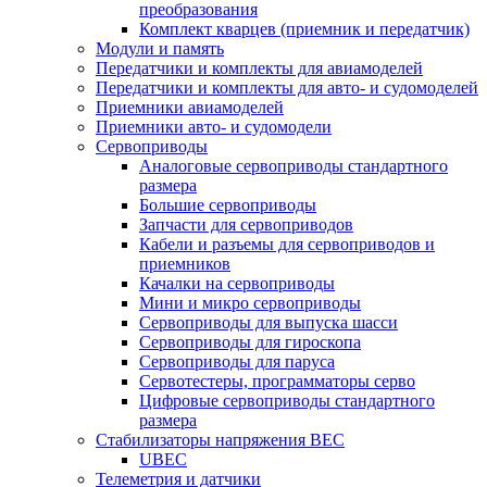
преобразования
Комплект кварцев (приемник и передатчик)
Модули и память
Передатчики и комплекты для авиамоделей
Передатчики и комплекты для авто- и судомоделей
Приемники авиамоделей
Приемники авто- и судомодели
Сервоприводы
Аналоговые сервоприводы стандартного
размера
Большие сервоприводы
Запчасти для сервоприводов
Кабели и разъемы для сервоприводов и
приемников
Качалки на сервоприводы
Мини и микро сервоприводы
Сервоприводы для выпуска шасси
Сервоприводы для гироскопа
Сервоприводы для паруса
Сервотестеры, программаторы серво
Цифровые сервоприводы стандартного
размера
Стабилизаторы напряжения BEC
UBEC
Телеметрия и датчики