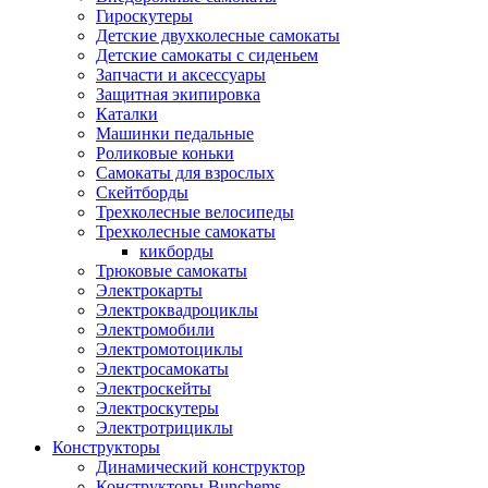
Гироскутеры
Детские двухколесные самокаты
Детские самокаты с сиденьем
Запчасти и аксессуары
Защитная экипировка
Каталки
Машинки педальные
Роликовые коньки
Самокаты для взрослых
Скейтборды
Трехколесные велосипеды
Трехколесные самокаты
кикборды
Трюковые самокаты
Электрокарты
Электроквадроциклы
Электромобили
Электромотоциклы
Электросамокаты
Электроскейты
Электроскутеры
Электротрициклы
Конструкторы
Динамический конструктор
Конструкторы Bunchems