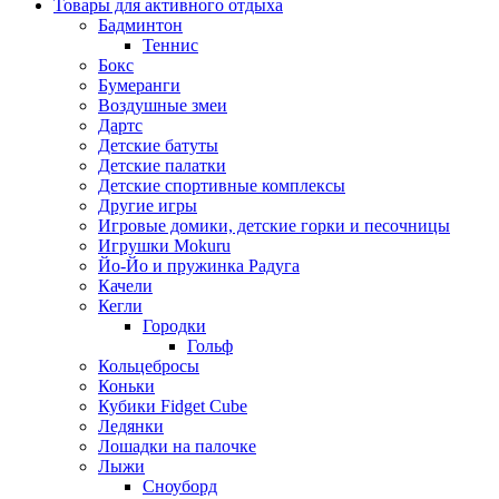
Товары для активного отдыха
Бадминтон
Теннис
Бокс
Бумеранги
Воздушные змеи
Дартс
Детские батуты
Детские палатки
Детские спортивные комплексы
Другие игры
Игровые домики, детские горки и песочницы
Игрушки Mokuru
Йо-Йо и пружинка Радуга
Качели
Кегли
Городки
Гольф
Кольцебросы
Коньки
Кубики Fidget Cube
Ледянки
Лошадки на палочке
Лыжи
Сноуборд