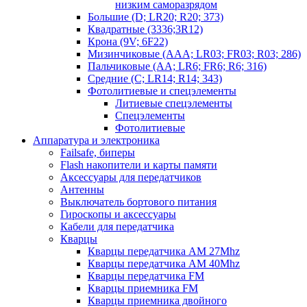
низким саморазрядом
Большие (D; LR20; R20; 373)
Квадратные (3336;3R12)
Крона (9V; 6F22)
Мизинчиковые (AAA; LR03; FR03; R03; 286)
Пальчиковые (AA; LR6; FR6; R6; 316)
Средние (C; LR14; R14; 343)
Фотолитиевые и спецэлементы
Литиевые спецэлементы
Спецэлементы
Фотолитиевые
Аппаратура и электроника
Failsafe, биперы
Flash накопители и карты памяти
Аксессуары для передатчиков
Антенны
Выключатель бортового питания
Гироскопы и аксессуары
Кабели для передатчика
Кварцы
Кварцы передатчика AM 27Mhz
Кварцы передатчика AM 40Mhz
Кварцы передатчика FM
Кварцы приемника FM
Кварцы приемника двойного