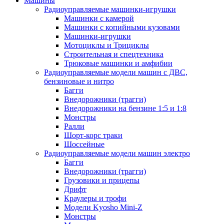
Машины
Радиоуправляемые машинки-игрушки
Машинки с камерой
Машинки с копийными кузовами
Машинки-игрушки
Мотоциклы и Трициклы
Строительная и спецтехника
Трюковые машинки и амфибии
Радиоуправляемые модели машин с ДВС,
бензиновые и нитро
Багги
Внедорожники (трагги)
Внедорожники на бензине 1:5 и 1:8
Монстры
Ралли
Шорт-корс траки
Шоссейные
Радиоуправляемые модели машин электро
Багги
Внедорожники (трагги)
Грузовики и прицепы
Дрифт
Краулеры и трофи
Модели Kyosho Mini-Z
Монстры