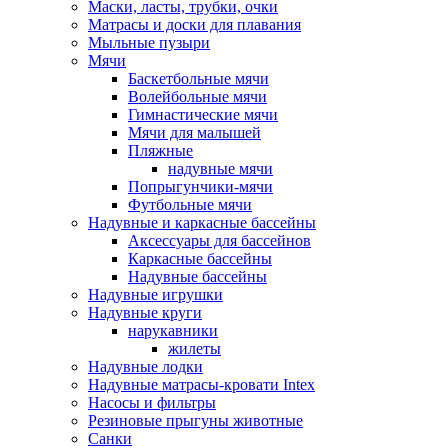
Маски, ласты, трубки, очки
Матрасы и доски для плавания
Мыльные пузыри
Мячи
Баскетбольные мячи
Волейбольные мячи
Гимнастические мячи
Мячи для малышей
Пляжные
надувные мячи
Попрыгунчики-мячи
Футбольные мячи
Надувные и каркасные бассейны
Аксессуары для бассейнов
Каркасные бассейны
Надувные бассейны
Надувные игрушки
Надувные круги
нарукавники
жилеты
Надувные лодки
Надувные матрасы-кровати Intex
Насосы и фильтры
Резиновые прыгуны животные
Санки