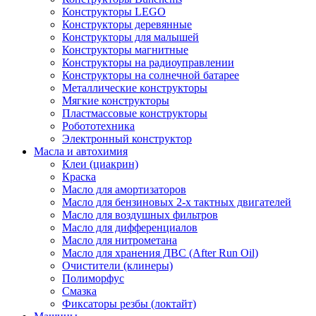
Конструкторы LEGO
Конструкторы деревянные
Конструкторы для малышей
Конструкторы магнитные
Конструкторы на радиоуправлении
Конструкторы на солнечной батарее
Металлические конструкторы
Мягкие конструкторы
Пластмассовые конструкторы
Робототехника
Электронный конструктор
Масла и автохимия
Клеи (циакрин)
Краска
Масло для амортизаторов
Масло для бензиновых 2-х тактных двигателей
Масло для воздушных фильтров
Масло для дифференциалов
Масло для нитрометана
Масло для хранения ДВС (After Run Oil)
Очистители (клинеры)
Полиморфус
Смазка
Фиксаторы резбы (локтайт)