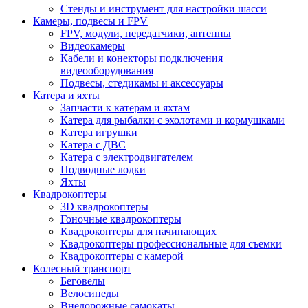
Стенды и инструмент для настройки шасси
Камеры, подвесы и FPV
FPV, модули, передатчики, антенны
Видеокамеры
Кабели и конекторы подключения
видеооборудования
Подвесы, стедикамы и аксессуары
Катера и яхты
Запчасти к катерам и яхтам
Катера для рыбалки с эхолотами и кормушками
Катера игрушки
Катера с ДВС
Катера с электродвигателем
Подводные лодки
Яхты
Квадрокоптеры
3D квадрокоптеры
Гоночные квадрокоптеры
Квадрокоптеры для начинающих
Квадрокоптеры профессиональные для съемки
Квадрокоптеры с камерой
Колесный транспорт
Беговелы
Велосипеды
Внедорожные самокаты