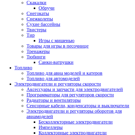
Скакалки
Обручи
Снегокаты
Снежколепы
Сухие бассейны
Твистеры
Тир
Игры с мишенью
Товары для игры в песочнице
Тренажеры
Тюбинги
Санки-ватрушки
Топливо
Топливо для авиа моделей и катеров
Топливо для автомоделей
Электродвигатели и регуляторы скорости
Аксессуары и запчасти для электродвигателей
Программаторы для регуляторов скорости
Радиаторы и вентиляторы
Сенсорные кабели, конденсаторы и выключатели
Электродвигатели и регуляторы оборотов для
авиамоделей
Бесколлекторные электродвигатели
Импеллеры
Коллекторные электродвигатели