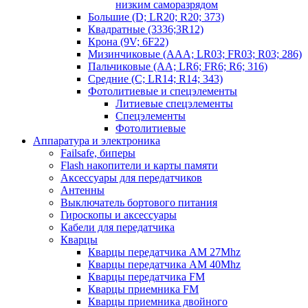
низким саморазрядом
Большие (D; LR20; R20; 373)
Квадратные (3336;3R12)
Крона (9V; 6F22)
Мизинчиковые (AAA; LR03; FR03; R03; 286)
Пальчиковые (AA; LR6; FR6; R6; 316)
Средние (C; LR14; R14; 343)
Фотолитиевые и спецэлементы
Литиевые спецэлементы
Спецэлементы
Фотолитиевые
Аппаратура и электроника
Failsafe, биперы
Flash накопители и карты памяти
Аксессуары для передатчиков
Антенны
Выключатель бортового питания
Гироскопы и аксессуары
Кабели для передатчика
Кварцы
Кварцы передатчика AM 27Mhz
Кварцы передатчика AM 40Mhz
Кварцы передатчика FM
Кварцы приемника FM
Кварцы приемника двойного