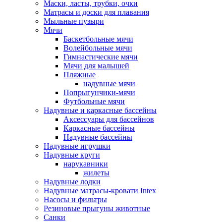
Маски, ласты, трубки, очки
Матрасы и доски для плавания
Мыльные пузыри
Мячи
Баскетбольные мячи
Волейбольные мячи
Гимнастические мячи
Мячи для малышей
Пляжные
надувные мячи
Попрыгунчики-мячи
Футбольные мячи
Надувные и каркасные бассейны
Аксессуары для бассейнов
Каркасные бассейны
Надувные бассейны
Надувные игрушки
Надувные круги
нарукавники
жилеты
Надувные лодки
Надувные матрасы-кровати Intex
Насосы и фильтры
Резиновые прыгуны животные
Санки