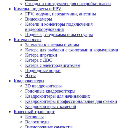
Стенды и инструмент для настройки шасси
Камеры, подвесы и FPV
FPV, модули, передатчики, антенны
Видеокамеры
Кабели и конекторы подключения
видеооборудования
Подвесы, стедикамы и аксессуары
Катера и яхты
Запчасти к катерам и яхтам
Катера для рыбалки с эхолотами и кормушками
Катера игрушки
Катера с ДВС
Катера с электродвигателем
Подводные лодки
Яхты
Квадрокоптеры
3D квадрокоптеры
Гоночные квадрокоптеры
Квадрокоптеры для начинающих
Квадрокоптеры профессиональные для съемки
Квадрокоптеры с камерой
Колесный транспорт
Беговелы
Велосипеды
Внедорожные самокаты