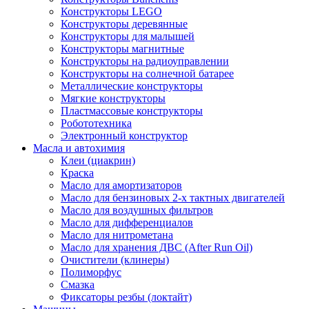
Конструкторы LEGO
Конструкторы деревянные
Конструкторы для малышей
Конструкторы магнитные
Конструкторы на радиоуправлении
Конструкторы на солнечной батарее
Металлические конструкторы
Мягкие конструкторы
Пластмассовые конструкторы
Робототехника
Электронный конструктор
Масла и автохимия
Клеи (циакрин)
Краска
Масло для амортизаторов
Масло для бензиновых 2-х тактных двигателей
Масло для воздушных фильтров
Масло для дифференциалов
Масло для нитрометана
Масло для хранения ДВС (After Run Oil)
Очистители (клинеры)
Полиморфус
Смазка
Фиксаторы резбы (локтайт)