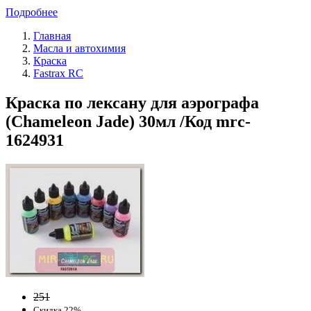
Подробнее
Главная
Масла и автохимия
Краска
Fastrax RC
Краска по лексану для аэрографа
(Chameleon Jade) 30мл /Код mrc-
1624931
251
Скидка 22%