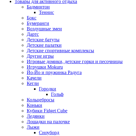
Товары для активного отдыха
Бадминтон
Теннис
Бокс
Бумеранги
Воздушные змеи
Дартс
Детские батуты
Детские палатки
Детские спортивные комплексы
Другие игры
Игровые домики, детские горки и песочницы
Игрушки Mokuru
Йо-Йо и пружинка Радуга
Качели
Кегли
Городки
Гольф
Кольцебросы
Коньки
Кубики Fidget Cube
Ледянки
Лошадки на палочке
Лыжи
Сноуборд