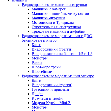
Машины
Радиоуправляемые машинки-игрушки
Машинки с камерой
Машинки с копийными кузовами
Машинки-игрушки
Мотоциклы и Трициклы
Строительная и спецтехника
Трюковые машинки и амфибии
Радиоуправляемые модели машин с ДВС,
бензиновые и нитро
Багги
Внедорожники (трагги)
Внедорожники на бензине 1:5 и 1:8
Монстры
Ралли
Шорт-корс траки
Шоссейные
Радиоуправляемые модели машин электро
Багги
Внедорожники (трагги)
Грузовики и прицепы
Дрифт
Краулеры и трофи
Модели Kyosho Mini-Z
Монстры