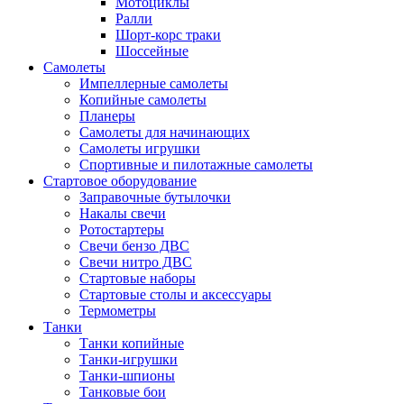
Мотоциклы
Ралли
Шорт-корс траки
Шоссейные
Самолеты
Импеллерные самолеты
Копийные самолеты
Планеры
Самолеты для начинающих
Самолеты игрушки
Спортивные и пилотажные самолеты
Стартовое оборудование
Заправочные бутылочки
Накалы свечи
Ротостартеры
Свечи бензо ДВС
Свечи нитро ДВС
Стартовые наборы
Стартовые столы и аксессуары
Термометры
Танки
Танки копийные
Танки-игрушки
Танки-шпионы
Танковые бои