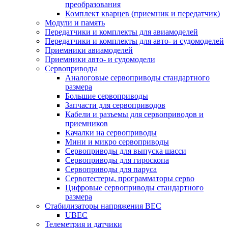
преобразования
Комплект кварцев (приемник и передатчик)
Модули и память
Передатчики и комплекты для авиамоделей
Передатчики и комплекты для авто- и судомоделей
Приемники авиамоделей
Приемники авто- и судомодели
Сервоприводы
Аналоговые сервоприводы стандартного
размера
Большие сервоприводы
Запчасти для сервоприводов
Кабели и разъемы для сервоприводов и
приемников
Качалки на сервоприводы
Мини и микро сервоприводы
Сервоприводы для выпуска шасси
Сервоприводы для гироскопа
Сервоприводы для паруса
Сервотестеры, программаторы серво
Цифровые сервоприводы стандартного
размера
Стабилизаторы напряжения BEC
UBEC
Телеметрия и датчики