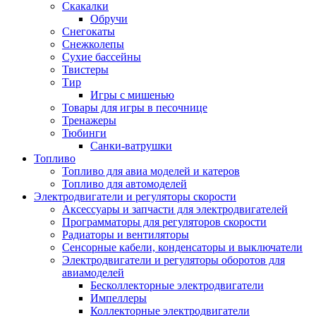
Скакалки
Обручи
Снегокаты
Снежколепы
Сухие бассейны
Твистеры
Тир
Игры с мишенью
Товары для игры в песочнице
Тренажеры
Тюбинги
Санки-ватрушки
Топливо
Топливо для авиа моделей и катеров
Топливо для автомоделей
Электродвигатели и регуляторы скорости
Аксессуары и запчасти для электродвигателей
Программаторы для регуляторов скорости
Радиаторы и вентиляторы
Сенсорные кабели, конденсаторы и выключатели
Электродвигатели и регуляторы оборотов для
авиамоделей
Бесколлекторные электродвигатели
Импеллеры
Коллекторные электродвигатели