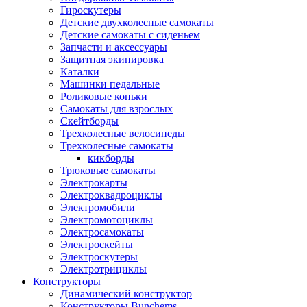
Гироскутеры
Детские двухколесные самокаты
Детские самокаты с сиденьем
Запчасти и аксессуары
Защитная экипировка
Каталки
Машинки педальные
Роликовые коньки
Самокаты для взрослых
Скейтборды
Трехколесные велосипеды
Трехколесные самокаты
кикборды
Трюковые самокаты
Электрокарты
Электроквадроциклы
Электромобили
Электромотоциклы
Электросамокаты
Электроскейты
Электроскутеры
Электротрициклы
Конструкторы
Динамический конструктор
Конструкторы Bunchems