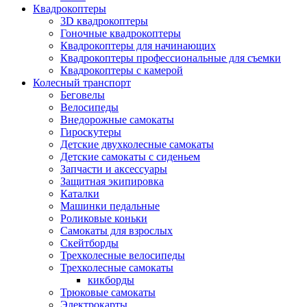
Квадрокоптеры
3D квадрокоптеры
Гоночные квадрокоптеры
Квадрокоптеры для начинающих
Квадрокоптеры профессиональные для съемки
Квадрокоптеры с камерой
Колесный транспорт
Беговелы
Велосипеды
Внедорожные самокаты
Гироскутеры
Детские двухколесные самокаты
Детские самокаты с сиденьем
Запчасти и аксессуары
Защитная экипировка
Каталки
Машинки педальные
Роликовые коньки
Самокаты для взрослых
Скейтборды
Трехколесные велосипеды
Трехколесные самокаты
кикборды
Трюковые самокаты
Электрокарты