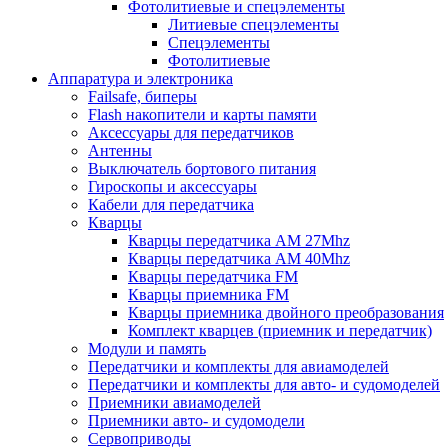
Фотолитиевые и спецэлементы
Литиевые спецэлементы
Спецэлементы
Фотолитиевые
Аппаратура и электроника
Failsafe, биперы
Flash накопители и карты памяти
Аксессуары для передатчиков
Антенны
Выключатель бортового питания
Гироскопы и аксессуары
Кабели для передатчика
Кварцы
Кварцы передатчика AM 27Mhz
Кварцы передатчика AM 40Mhz
Кварцы передатчика FM
Кварцы приемника FM
Кварцы приемника двойного преобразования
Комплект кварцев (приемник и передатчик)
Модули и память
Передатчики и комплекты для авиамоделей
Передатчики и комплекты для авто- и судомоделей
Приемники авиамоделей
Приемники авто- и судомодели
Сервоприводы