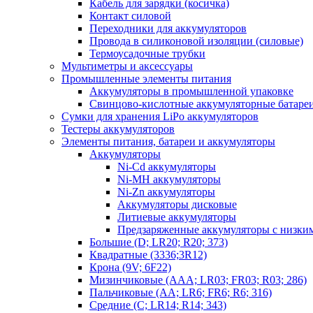
Кабель для зарядки (косичка)
Контакт силовой
Переходники для аккумуляторов
Провода в силиконовой изоляции (силовые)
Термоусадочные трубки
Мультиметры и аксессуары
Промышленные элементы питания
Аккумуляторы в промышленной упаковке
Свинцово-кислотные аккумуляторные батаре
Сумки для хранения LiPo аккумуляторов
Тестеры аккумуляторов
Элементы питания, батареи и аккумуляторы
Аккумуляторы
Ni-Cd аккумуляторы
Ni-MH аккумуляторы
Ni-Zn аккумуляторы
Аккумуляторы дисковые
Литиевые аккумуляторы
Предзаряженные аккумуляторы с низки
Большие (D; LR20; R20; 373)
Квадратные (3336;3R12)
Крона (9V; 6F22)
Мизинчиковые (AAA; LR03; FR03; R03; 286)
Пальчиковые (AA; LR6; FR6; R6; 316)
Средние (C; LR14; R14; 343)