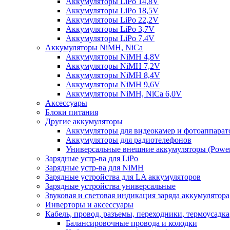
Аккумуляторы LiPo 14,8V
Аккумуляторы LiPo 18,5V
Аккумуляторы LiPo 22,2V
Аккумуляторы LiPo 3,7V
Аккумуляторы LiPo 7,4V
Аккумуляторы NiMH, NiCa
Аккумуляторы NiMH 4,8V
Аккумуляторы NiMH 7,2V
Аккумуляторы NiMH 8,4V
Аккумуляторы NiMH 9,6V
Аккумуляторы NiMH, NiCa 6,0V
Аксессуары
Блоки питания
Другие аккумуляторы
Аккумуляторы для видеокамер и фотоаппарат
Аккумуляторы для радиотелефонов
Универсальные внешние аккумуляторы (Power
Зарядные устр-ва для LiPo
Зарядные устр-ва для NiMH
Зарядные устройства для LA аккумуляторов
Зарядные устройства универсальные
Звуковая и световая индикация заряда аккумулятора
Инверторы и аксессуары
Кабель, провод, разъемы, переходники, термоусадка
Балансировочные провода и колодки