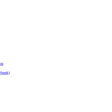
ов
bank)