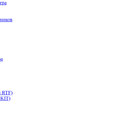
ера
мников
ра
ы RTF)
 KIT)