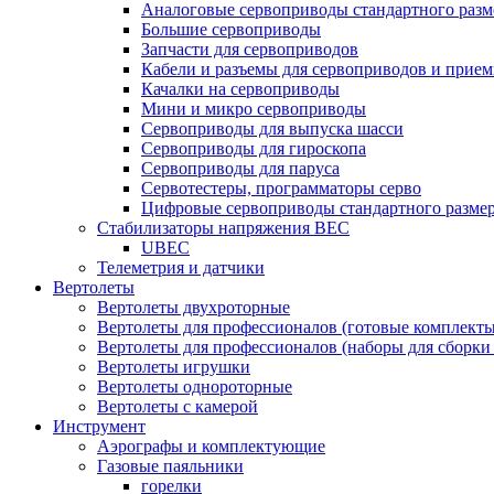
Аналоговые сервоприводы стандартного разм
Большие сервоприводы
Запчасти для сервоприводов
Кабели и разъемы для сервоприводов и прие
Качалки на сервоприводы
Мини и микро сервоприводы
Сервоприводы для выпуска шасси
Сервоприводы для гироскопа
Сервоприводы для паруса
Сервотестеры, программаторы серво
Цифровые сервоприводы стандартного разме
Стабилизаторы напряжения BEC
UBEC
Телеметрия и датчики
Вертолеты
Вертолеты двухроторные
Вертолеты для профессионалов (готовые комплект
Вертолеты для профессионалов (наборы для сборки
Вертолеты игрушки
Вертолеты однороторные
Вертолеты с камерой
Инструмент
Аэрографы и комплектующие
Газовые паяльники
горелки