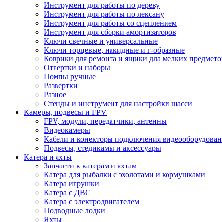
Инструмент для работы по дереву
Инструмент для работы по лексану
Инструмент для работы со сцеплением
Инструмент для сборки амортизаторов
Ключи свечные и универсальные
Ключи торцевые, накидные и г-образные
Коврики для ремонта и ящики дла мелких предмето
Отвертки и наборы
Помпы ручные
Развертки
Разное
Стенды и инструмент для настройки шасси
Камеры, подвесы и FPV
FPV, модули, передатчики, антенны
Видеокамеры
Кабели и конекторы подключения видеооборудован
Подвесы, стедикамы и аксессуары
Катера и яхты
Запчасти к катерам и яхтам
Катера для рыбалки с эхолотами и кормушками
Катера игрушки
Катера с ДВС
Катера с электродвигателем
Подводные лодки
Яхты