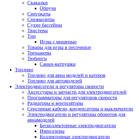
Скакалки
Обручи
Снегокаты
Снежколепы
Сухие бассейны
Твистеры
Тир
Игры с мишенью
Товары для игры в песочнице
Тренажеры
Тюбинги
Санки-ватрушки
Топливо
Топливо для авиа моделей и катеров
Топливо для автомоделей
Электродвигатели и регуляторы скорости
Аксессуары и запчасти для электродвигателей
Программаторы для регуляторов скорости
Радиаторы и вентиляторы
Сенсорные кабели, конденсаторы и выключатели
Электродвигатели и регуляторы оборотов для
авиамоделей
Бесколлекторные электродвигатели
Импеллеры
Коллекторные электродвигатели