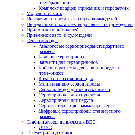
преобразования
Комплект кварцев (приемник и передатчик)
Модули и память
Передатчики и комплекты для авиамоделей
Передатчики и комплекты для авто- и судомоделей
Приемники авиамоделей
Приемники авто- и судомодели
Сервоприводы
Аналоговые сервоприводы стандартного
размера
Большие сервоприводы
Запчасти для сервоприводов
Кабели и разъемы для сервоприводов и
приемников
Качалки на сервоприводы
Мини и микро сервоприводы
Сервоприводы для выпуска шасси
Сервоприводы для гироскопа
Сервоприводы для паруса
Сервотестеры, программаторы серво
Цифровые сервоприводы стандартного
размера
Стабилизаторы напряжения BEC
UBEC
Телеметрия и датчики