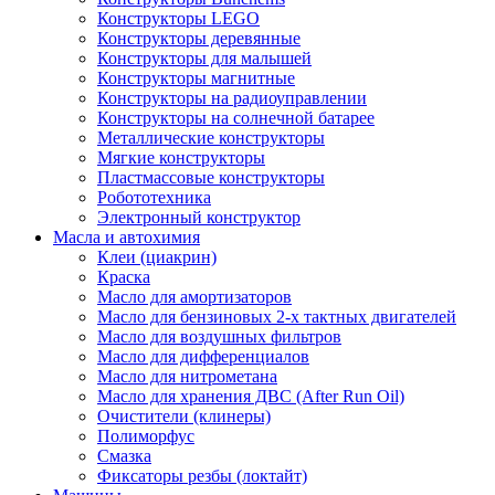
Конструкторы LEGO
Конструкторы деревянные
Конструкторы для малышей
Конструкторы магнитные
Конструкторы на радиоуправлении
Конструкторы на солнечной батарее
Металлические конструкторы
Мягкие конструкторы
Пластмассовые конструкторы
Робототехника
Электронный конструктор
Масла и автохимия
Клеи (циакрин)
Краска
Масло для амортизаторов
Масло для бензиновых 2-х тактных двигателей
Масло для воздушных фильтров
Масло для дифференциалов
Масло для нитрометана
Масло для хранения ДВС (After Run Oil)
Очистители (клинеры)
Полиморфус
Смазка
Фиксаторы резбы (локтайт)