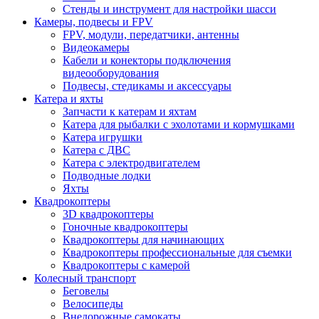
Стенды и инструмент для настройки шасси
Камеры, подвесы и FPV
FPV, модули, передатчики, антенны
Видеокамеры
Кабели и конекторы подключения
видеооборудования
Подвесы, стедикамы и аксессуары
Катера и яхты
Запчасти к катерам и яхтам
Катера для рыбалки с эхолотами и кормушками
Катера игрушки
Катера с ДВС
Катера с электродвигателем
Подводные лодки
Яхты
Квадрокоптеры
3D квадрокоптеры
Гоночные квадрокоптеры
Квадрокоптеры для начинающих
Квадрокоптеры профессиональные для съемки
Квадрокоптеры с камерой
Колесный транспорт
Беговелы
Велосипеды
Внедорожные самокаты