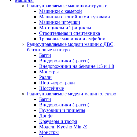
Машины
Радиоуправляемые машинки-игрушки
Машинки с камерой
Машинки с копийными кузовами
Машинки-игрушки
Мотоциклы и Трициклы
Строительная и спецтехника
Трюковые машинки и амфибии
Радиоуправляемые модели машин с ДВС,
бензиновые и нитро
Багги
Внедорожники (трагги)
Внедорожники на бензине 1:5 и 1:8
Монстры
Ралли
Шорт-корс траки
Шоссейные
Радиоуправляемые модели машин электро
Багги
Внедорожники (трагги)
Грузовики и прицепы
Дрифт
Краулеры и трофи
Модели Kyosho Mini-Z
Монстры