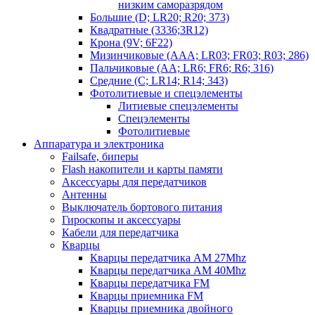
низким саморазрядом
Большие (D; LR20; R20; 373)
Квадратные (3336;3R12)
Крона (9V; 6F22)
Мизинчиковые (AAA; LR03; FR03; R03; 286)
Пальчиковые (AA; LR6; FR6; R6; 316)
Средние (C; LR14; R14; 343)
Фотолитиевые и спецэлементы
Литиевые спецэлементы
Спецэлементы
Фотолитиевые
Аппаратура и электроника
Failsafe, биперы
Flash накопители и карты памяти
Аксессуары для передатчиков
Антенны
Выключатель бортового питания
Гироскопы и аксессуары
Кабели для передатчика
Кварцы
Кварцы передатчика AM 27Mhz
Кварцы передатчика AM 40Mhz
Кварцы передатчика FM
Кварцы приемника FM
Кварцы приемника двойного