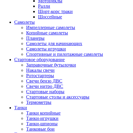
Мотоциклы
Ралли
Шорт-корс траки
Шоссейные
Самолеты
Импеллерные самолеты
Копийные самолеты
Планеры
Самолеты для начинающих
Самолеты игрушки
Спортивные и пилотажные самолеты
Стартовое оборудование
Заправочные бутылочки
Накалы свечи
Ротостартеры
Свечи бензо ДВС
Свечи нитро ДВС
Стартовые наборы
Стартовые столы и аксессуары
Термометры
Танки
Танки копийные
Танки-игрушки
Танки-шпионы
Танковые бои