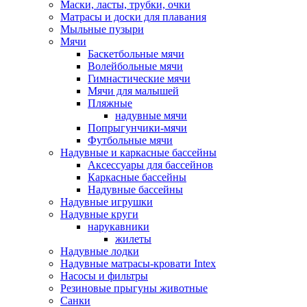
Маски, ласты, трубки, очки
Матрасы и доски для плавания
Мыльные пузыри
Мячи
Баскетбольные мячи
Волейбольные мячи
Гимнастические мячи
Мячи для малышей
Пляжные
надувные мячи
Попрыгунчики-мячи
Футбольные мячи
Надувные и каркасные бассейны
Аксессуары для бассейнов
Каркасные бассейны
Надувные бассейны
Надувные игрушки
Надувные круги
нарукавники
жилеты
Надувные лодки
Надувные матрасы-кровати Intex
Насосы и фильтры
Резиновые прыгуны животные
Санки