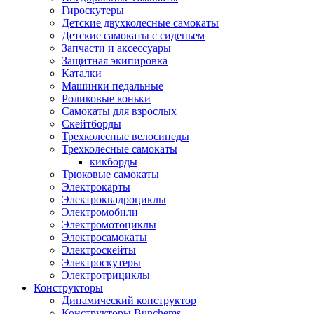
Гироскутеры
Детские двухколесные самокаты
Детские самокаты с сиденьем
Запчасти и аксессуары
Защитная экипировка
Каталки
Машинки педальные
Роликовые коньки
Самокаты для взрослых
Скейтборды
Трехколесные велосипеды
Трехколесные самокаты
кикборды
Трюковые самокаты
Электрокарты
Электроквадроциклы
Электромобили
Электромотоциклы
Электросамокаты
Электроскейты
Электроскутеры
Электротрициклы
Конструкторы
Динамический конструктор
Конструкторы Bunchems