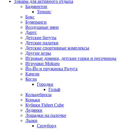
Товары для активного отдыха
Бадминтон
Теннис
Бокс
Бумеранги
Воздушные змеи
Дартс
Детские батуты
Детские палатки
Детские спортивные комплексы
Другие игры
Игровые домики, детские горки и песочницы
Игрушки Mokuru
Йо-Йо и пружинка Радуга
Качели
Кегли
Городки
Гольф
Кольцебросы
Коньки
Кубики Fidget Cube
Ледянки
Лошадки на палочке
Лыжи
Сноуборд