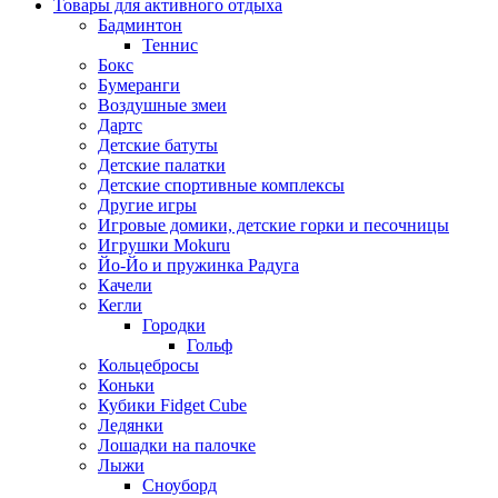
Товары для активного отдыха
Бадминтон
Теннис
Бокс
Бумеранги
Воздушные змеи
Дартс
Детские батуты
Детские палатки
Детские спортивные комплексы
Другие игры
Игровые домики, детские горки и песочницы
Игрушки Mokuru
Йо-Йо и пружинка Радуга
Качели
Кегли
Городки
Гольф
Кольцебросы
Коньки
Кубики Fidget Cube
Ледянки
Лошадки на палочке
Лыжи
Сноуборд