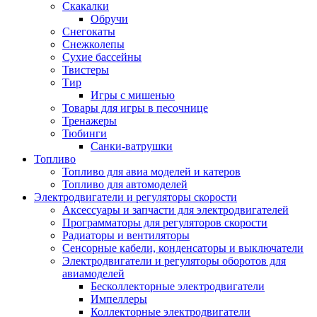
Скакалки
Обручи
Снегокаты
Снежколепы
Сухие бассейны
Твистеры
Тир
Игры с мишенью
Товары для игры в песочнице
Тренажеры
Тюбинги
Санки-ватрушки
Топливо
Топливо для авиа моделей и катеров
Топливо для автомоделей
Электродвигатели и регуляторы скорости
Аксессуары и запчасти для электродвигателей
Программаторы для регуляторов скорости
Радиаторы и вентиляторы
Сенсорные кабели, конденсаторы и выключатели
Электродвигатели и регуляторы оборотов для
авиамоделей
Бесколлекторные электродвигатели
Импеллеры
Коллекторные электродвигатели