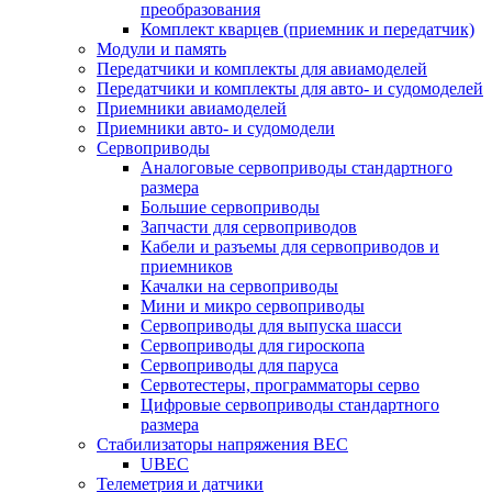
преобразования
Комплект кварцев (приемник и передатчик)
Модули и память
Передатчики и комплекты для авиамоделей
Передатчики и комплекты для авто- и судомоделей
Приемники авиамоделей
Приемники авто- и судомодели
Сервоприводы
Аналоговые сервоприводы стандартного
размера
Большие сервоприводы
Запчасти для сервоприводов
Кабели и разъемы для сервоприводов и
приемников
Качалки на сервоприводы
Мини и микро сервоприводы
Сервоприводы для выпуска шасси
Сервоприводы для гироскопа
Сервоприводы для паруса
Сервотестеры, программаторы серво
Цифровые сервоприводы стандартного
размера
Стабилизаторы напряжения BEC
UBEC
Телеметрия и датчики