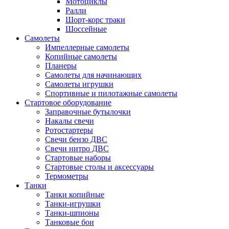
Мотоциклы
Ралли
Шорт-корс траки
Шоссейные
Самолеты
Импеллерные самолеты
Копийные самолеты
Планеры
Самолеты для начинающих
Самолеты игрушки
Спортивные и пилотажные самолеты
Стартовое оборудование
Заправочные бутылочки
Накалы свечи
Ротостартеры
Свечи бензо ДВС
Свечи нитро ДВС
Стартовые наборы
Стартовые столы и аксессуары
Термометры
Танки
Танки копийные
Танки-игрушки
Танки-шпионы
Танковые бои