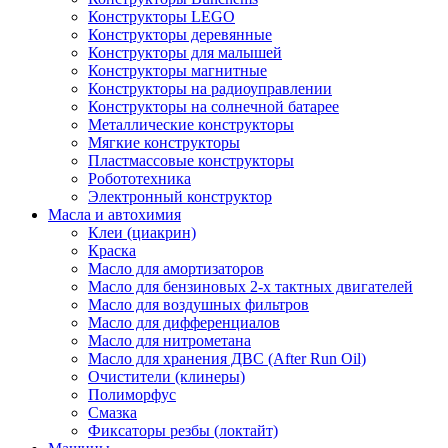
Конструкторы LEGO
Конструкторы деревянные
Конструкторы для малышей
Конструкторы магнитные
Конструкторы на радиоуправлении
Конструкторы на солнечной батарее
Металлические конструкторы
Мягкие конструкторы
Пластмассовые конструкторы
Робототехника
Электронный конструктор
Масла и автохимия
Клеи (циакрин)
Краска
Масло для амортизаторов
Масло для бензиновых 2-х тактных двигателей
Масло для воздушных фильтров
Масло для дифференциалов
Масло для нитрометана
Масло для хранения ДВС (After Run Oil)
Очистители (клинеры)
Полиморфус
Смазка
Фиксаторы резбы (локтайт)