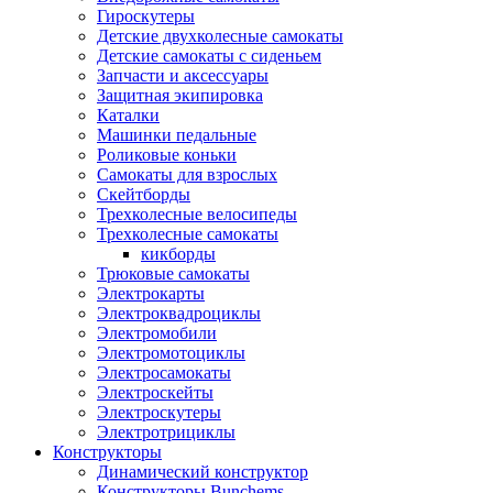
Гироскутеры
Детские двухколесные самокаты
Детские самокаты с сиденьем
Запчасти и аксессуары
Защитная экипировка
Каталки
Машинки педальные
Роликовые коньки
Самокаты для взрослых
Скейтборды
Трехколесные велосипеды
Трехколесные самокаты
кикборды
Трюковые самокаты
Электрокарты
Электроквадроциклы
Электромобили
Электромотоциклы
Электросамокаты
Электроскейты
Электроскутеры
Электротрициклы
Конструкторы
Динамический конструктор
Конструкторы Bunchems