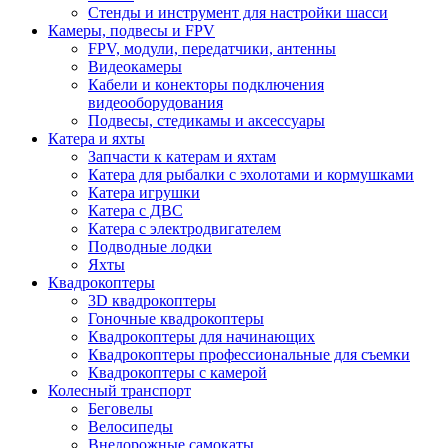
Стенды и инструмент для настройки шасси
Камеры, подвесы и FPV
FPV, модули, передатчики, антенны
Видеокамеры
Кабели и конекторы подключения
видеооборудования
Подвесы, стедикамы и аксессуары
Катера и яхты
Запчасти к катерам и яхтам
Катера для рыбалки с эхолотами и кормушками
Катера игрушки
Катера с ДВС
Катера с электродвигателем
Подводные лодки
Яхты
Квадрокоптеры
3D квадрокоптеры
Гоночные квадрокоптеры
Квадрокоптеры для начинающих
Квадрокоптеры профессиональные для съемки
Квадрокоптеры с камерой
Колесный транспорт
Беговелы
Велосипеды
Внедорожные самокаты