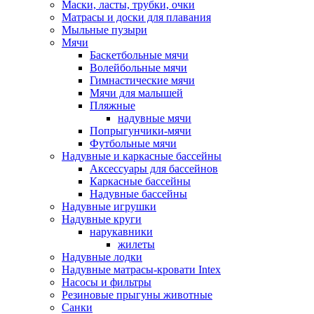
Маски, ласты, трубки, очки
Матрасы и доски для плавания
Мыльные пузыри
Мячи
Баскетбольные мячи
Волейбольные мячи
Гимнастические мячи
Мячи для малышей
Пляжные
надувные мячи
Попрыгунчики-мячи
Футбольные мячи
Надувные и каркасные бассейны
Аксессуары для бассейнов
Каркасные бассейны
Надувные бассейны
Надувные игрушки
Надувные круги
нарукавники
жилеты
Надувные лодки
Надувные матрасы-кровати Intex
Насосы и фильтры
Резиновые прыгуны животные
Санки