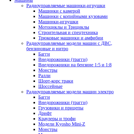
Машины
Радиоуправляемые машинки-игрушки
Машинки с камерой
Машинки с копийными кузовами
Машинки-игрушки
Мотоциклы и Трициклы
Строительная и спецтехника
Трюковые машинки и амфибии
Радиоуправляемые модели машин с ДВС,
бензиновые и нитро
Багги
Внедорожники (трагги)
Внедорожники на бензине 1:5 и 1:8
Монстры
Ралли
Шорт-корс траки
Шоссейные
Радиоуправляемые модели машин электро
Багги
Внедорожники (трагги)
Грузовики и прицепы
Дрифт
Краулеры и трофи
Модели Kyosho Mini-Z
Монстры