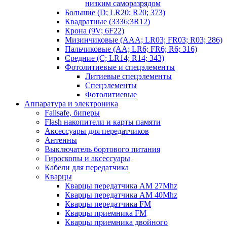
низким саморазрядом
Большие (D; LR20; R20; 373)
Квадратные (3336;3R12)
Крона (9V; 6F22)
Мизинчиковые (AAA; LR03; FR03; R03; 286)
Пальчиковые (AA; LR6; FR6; R6; 316)
Средние (C; LR14; R14; 343)
Фотолитиевые и спецэлементы
Литиевые спецэлементы
Спецэлементы
Фотолитиевые
Аппаратура и электроника
Failsafe, биперы
Flash накопители и карты памяти
Аксессуары для передатчиков
Антенны
Выключатель бортового питания
Гироскопы и аксессуары
Кабели для передатчика
Кварцы
Кварцы передатчика AM 27Mhz
Кварцы передатчика AM 40Mhz
Кварцы передатчика FM
Кварцы приемника FM
Кварцы приемника двойного