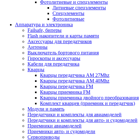
Фотолитиевые и спецэлементы
Литиевые спецэлементы
Спецэлементы
Фотолитиевые
Аппаратура и электроника
Failsafe, биперы
Flash накопители и карты памяти
Аксессуары для передатчиков
Антенны
Выключатель бортового питания
Гироскопы и аксессуары
Кабели для передатчика
Кварцы
Кварцы передатчика AM 27Mhz
Кварцы передатчика AM 40Mhz
Кварцы передатчика FM
Кварцы приемника FM
Кварцы приемника двойного преобразования
Комплект кварцев (приемник и передатчик)
Модули и память
Передатчики и комплекты для авиамоделей
Передатчики и комплекты для авто- и судомоделей
Приемники авиамоделей
Приемники авто- и судомодели
Сервоприводы