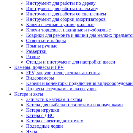
Инструмент для работы по дереву
Инструмент для работы по лексану
Инструмент для работы со сцеплением
Инструмент для сборки амортизаторов
Ключи свечные и универсальные
Ключи торцевые, накидные и г-образные
Коврики для ремонта и ящики дла мелких предмето
Отвертки и наборы
Помпы ручные
Развертки
Разное
Стенды и инструмент для настройки шасси
Камеры, подвесы и FPV
FPV, модули, передатчики, антенны
Видеокамеры
Кабели и конекторы подключения видеооборудован
Подвесы, стедикамы и аксессуары
Катера и яхты
Запчасти к катерам и яхтам
Катера для рыбалки с эхолотами и кормушками
Катера игрушки
Катера с ДВС
Катера с электродвигателем
Подводные лодки
Яхты