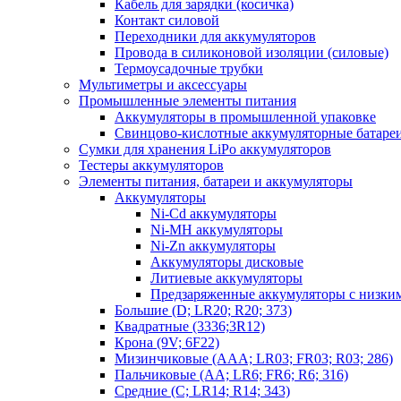
Кабель для зарядки (косичка)
Контакт силовой
Переходники для аккумуляторов
Провода в силиконовой изоляции (силовые)
Термоусадочные трубки
Мультиметры и аксессуары
Промышленные элементы питания
Аккумуляторы в промышленной упаковке
Свинцово-кислотные аккумуляторные батаре
Сумки для хранения LiPo аккумуляторов
Тестеры аккумуляторов
Элементы питания, батареи и аккумуляторы
Аккумуляторы
Ni-Cd аккумуляторы
Ni-MH аккумуляторы
Ni-Zn аккумуляторы
Аккумуляторы дисковые
Литиевые аккумуляторы
Предзаряженные аккумуляторы с низки
Большие (D; LR20; R20; 373)
Квадратные (3336;3R12)
Крона (9V; 6F22)
Мизинчиковые (AAA; LR03; FR03; R03; 286)
Пальчиковые (AA; LR6; FR6; R6; 316)
Средние (C; LR14; R14; 343)