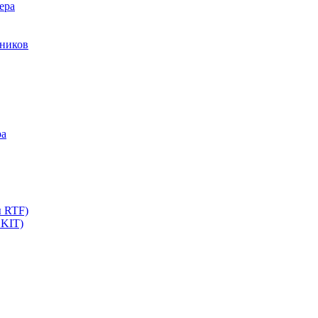
ера
мников
ра
ы RTF)
 KIT)