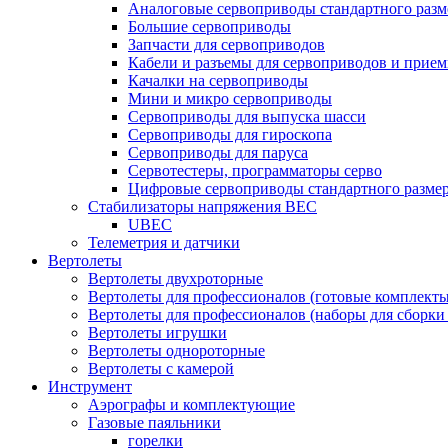
Аналоговые сервоприводы стандартного разм
Большие сервоприводы
Запчасти для сервоприводов
Кабели и разъемы для сервоприводов и прие
Качалки на сервоприводы
Мини и микро сервоприводы
Сервоприводы для выпуска шасси
Сервоприводы для гироскопа
Сервоприводы для паруса
Сервотестеры, программаторы серво
Цифровые сервоприводы стандартного разме
Стабилизаторы напряжения BEC
UBEC
Телеметрия и датчики
Вертолеты
Вертолеты двухроторные
Вертолеты для профессионалов (готовые комплект
Вертолеты для профессионалов (наборы для сборки
Вертолеты игрушки
Вертолеты однороторные
Вертолеты с камерой
Инструмент
Аэрографы и комплектующие
Газовые паяльники
горелки