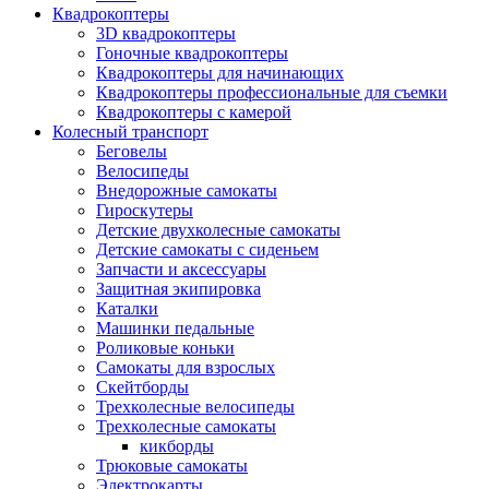
Квадрокоптеры
3D квадрокоптеры
Гоночные квадрокоптеры
Квадрокоптеры для начинающих
Квадрокоптеры профессиональные для съемки
Квадрокоптеры с камерой
Колесный транспорт
Беговелы
Велосипеды
Внедорожные самокаты
Гироскутеры
Детские двухколесные самокаты
Детские самокаты с сиденьем
Запчасти и аксессуары
Защитная экипировка
Каталки
Машинки педальные
Роликовые коньки
Самокаты для взрослых
Скейтборды
Трехколесные велосипеды
Трехколесные самокаты
кикборды
Трюковые самокаты
Электрокарты