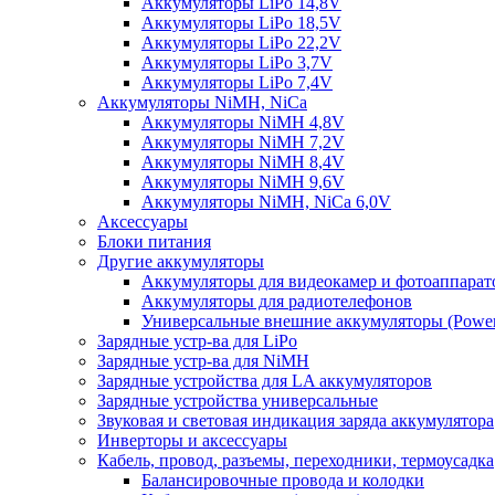
Аккумуляторы LiPo 14,8V
Аккумуляторы LiPo 18,5V
Аккумуляторы LiPo 22,2V
Аккумуляторы LiPo 3,7V
Аккумуляторы LiPo 7,4V
Аккумуляторы NiMH, NiCa
Аккумуляторы NiMH 4,8V
Аккумуляторы NiMH 7,2V
Аккумуляторы NiMH 8,4V
Аккумуляторы NiMH 9,6V
Аккумуляторы NiMH, NiCa 6,0V
Аксессуары
Блоки питания
Другие аккумуляторы
Аккумуляторы для видеокамер и фотоаппарат
Аккумуляторы для радиотелефонов
Универсальные внешние аккумуляторы (Power
Зарядные устр-ва для LiPo
Зарядные устр-ва для NiMH
Зарядные устройства для LA аккумуляторов
Зарядные устройства универсальные
Звуковая и световая индикация заряда аккумулятора
Инверторы и аксессуары
Кабель, провод, разъемы, переходники, термоусадка
Балансировочные провода и колодки