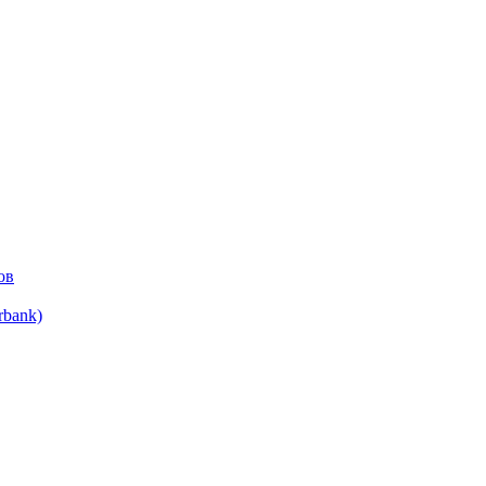
ов
bank)