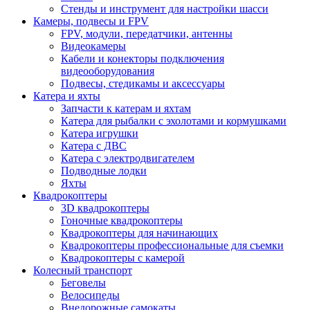
Стенды и инструмент для настройки шасси
Камеры, подвесы и FPV
FPV, модули, передатчики, антенны
Видеокамеры
Кабели и конекторы подключения
видеооборудования
Подвесы, стедикамы и аксессуары
Катера и яхты
Запчасти к катерам и яхтам
Катера для рыбалки с эхолотами и кормушками
Катера игрушки
Катера с ДВС
Катера с электродвигателем
Подводные лодки
Яхты
Квадрокоптеры
3D квадрокоптеры
Гоночные квадрокоптеры
Квадрокоптеры для начинающих
Квадрокоптеры профессиональные для съемки
Квадрокоптеры с камерой
Колесный транспорт
Беговелы
Велосипеды
Внедорожные самокаты