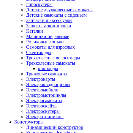
Гироскутеры
Детские двухколесные самокаты
Детские самокаты с сиденьем
Запчасти и аксессуары
Защитная экипировка
Каталки
Машинки педальные
Роликовые коньки
Самокаты для взрослых
Скейтборды
Трехколесные велосипеды
Трехколесные самокаты
кикборды
Трюковые самокаты
Электрокарты
Электроквадроциклы
Электромобили
Электромотоциклы
Электросамокаты
Электроскейты
Электроскутеры
Электротрициклы
Конструкторы
Динамический конструктор
Конструкторы Bunchems