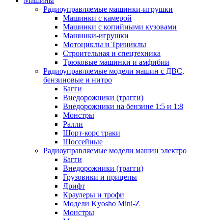
Машины
Радиоуправляемые машинки-игрушки
Машинки с камерой
Машинки с копийными кузовами
Машинки-игрушки
Мотоциклы и Трициклы
Строительная и спецтехника
Трюковые машинки и амфибии
Радиоуправляемые модели машин с ДВС,
бензиновые и нитро
Багги
Внедорожники (трагги)
Внедорожники на бензине 1:5 и 1:8
Монстры
Ралли
Шорт-корс траки
Шоссейные
Радиоуправляемые модели машин электро
Багги
Внедорожники (трагги)
Грузовики и прицепы
Дрифт
Краулеры и трофи
Модели Kyosho Mini-Z
Монстры