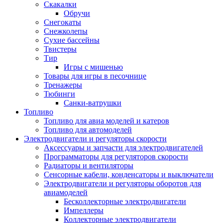
Скакалки
Обручи
Снегокаты
Снежколепы
Сухие бассейны
Твистеры
Тир
Игры с мишенью
Товары для игры в песочнице
Тренажеры
Тюбинги
Санки-ватрушки
Топливо
Топливо для авиа моделей и катеров
Топливо для автомоделей
Электродвигатели и регуляторы скорости
Аксессуары и запчасти для электродвигателей
Программаторы для регуляторов скорости
Радиаторы и вентиляторы
Сенсорные кабели, конденсаторы и выключатели
Электродвигатели и регуляторы оборотов для
авиамоделей
Бесколлекторные электродвигатели
Импеллеры
Коллекторные электродвигатели