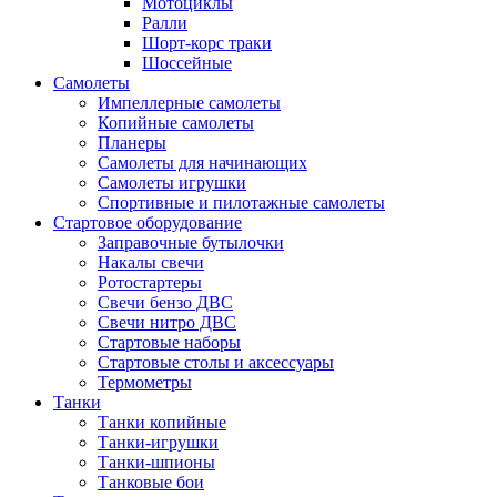
Мотоциклы
Ралли
Шорт-корс траки
Шоссейные
Самолеты
Импеллерные самолеты
Копийные самолеты
Планеры
Самолеты для начинающих
Самолеты игрушки
Спортивные и пилотажные самолеты
Стартовое оборудование
Заправочные бутылочки
Накалы свечи
Ротостартеры
Свечи бензо ДВС
Свечи нитро ДВС
Стартовые наборы
Стартовые столы и аксессуары
Термометры
Танки
Танки копийные
Танки-игрушки
Танки-шпионы
Танковые бои