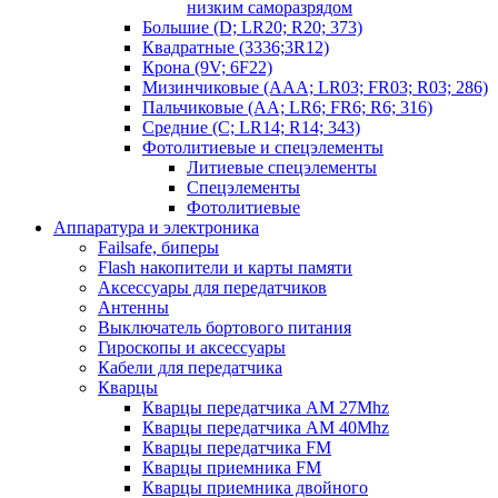
низким саморазрядом
Большие (D; LR20; R20; 373)
Квадратные (3336;3R12)
Крона (9V; 6F22)
Мизинчиковые (AAA; LR03; FR03; R03; 286)
Пальчиковые (AA; LR6; FR6; R6; 316)
Средние (C; LR14; R14; 343)
Фотолитиевые и спецэлементы
Литиевые спецэлементы
Спецэлементы
Фотолитиевые
Аппаратура и электроника
Failsafe, биперы
Flash накопители и карты памяти
Аксессуары для передатчиков
Антенны
Выключатель бортового питания
Гироскопы и аксессуары
Кабели для передатчика
Кварцы
Кварцы передатчика AM 27Mhz
Кварцы передатчика AM 40Mhz
Кварцы передатчика FM
Кварцы приемника FM
Кварцы приемника двойного