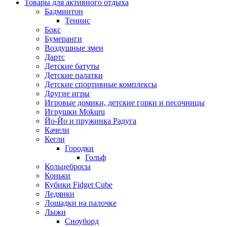
Товары для активного отдыха
Бадминтон
Теннис
Бокс
Бумеранги
Воздушные змеи
Дартс
Детские батуты
Детские палатки
Детские спортивные комплексы
Другие игры
Игровые домики, детские горки и песочницы
Игрушки Mokuru
Йо-Йо и пружинка Радуга
Качели
Кегли
Городки
Гольф
Кольцебросы
Коньки
Кубики Fidget Cube
Ледянки
Лошадки на палочке
Лыжи
Сноуборд