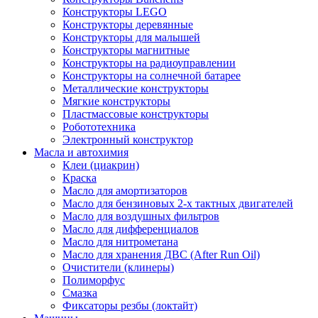
Конструкторы LEGO
Конструкторы деревянные
Конструкторы для малышей
Конструкторы магнитные
Конструкторы на радиоуправлении
Конструкторы на солнечной батарее
Металлические конструкторы
Мягкие конструкторы
Пластмассовые конструкторы
Робототехника
Электронный конструктор
Масла и автохимия
Клеи (циакрин)
Краска
Масло для амортизаторов
Масло для бензиновых 2-х тактных двигателей
Масло для воздушных фильтров
Масло для дифференциалов
Масло для нитрометана
Масло для хранения ДВС (After Run Oil)
Очистители (клинеры)
Полиморфус
Смазка
Фиксаторы резбы (локтайт)