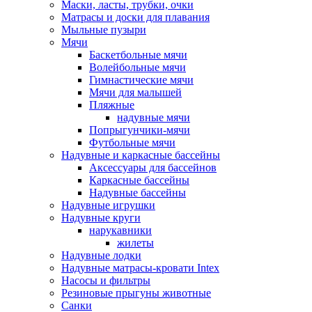
Маски, ласты, трубки, очки
Матрасы и доски для плавания
Мыльные пузыри
Мячи
Баскетбольные мячи
Волейбольные мячи
Гимнастические мячи
Мячи для малышей
Пляжные
надувные мячи
Попрыгунчики-мячи
Футбольные мячи
Надувные и каркасные бассейны
Аксессуары для бассейнов
Каркасные бассейны
Надувные бассейны
Надувные игрушки
Надувные круги
нарукавники
жилеты
Надувные лодки
Надувные матрасы-кровати Intex
Насосы и фильтры
Резиновые прыгуны животные
Санки