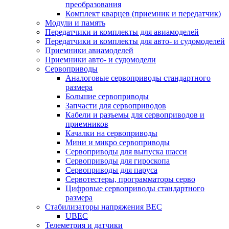
преобразования
Комплект кварцев (приемник и передатчик)
Модули и память
Передатчики и комплекты для авиамоделей
Передатчики и комплекты для авто- и судомоделей
Приемники авиамоделей
Приемники авто- и судомодели
Сервоприводы
Аналоговые сервоприводы стандартного
размера
Большие сервоприводы
Запчасти для сервоприводов
Кабели и разъемы для сервоприводов и
приемников
Качалки на сервоприводы
Мини и микро сервоприводы
Сервоприводы для выпуска шасси
Сервоприводы для гироскопа
Сервоприводы для паруса
Сервотестеры, программаторы серво
Цифровые сервоприводы стандартного
размера
Стабилизаторы напряжения BEC
UBEC
Телеметрия и датчики