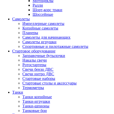
Мотоциклы
Ралли
Шорт-корс траки
Шоссейные
Самолеты
Импеллерные самолеты
Копийные самолеты
Планеры
Самолеты для начинающих
Самолеты игрушки
Спортивные и пилотажные самолеты
Стартовое оборудование
Заправочные бутылочки
Накалы свечи
Ротостартеры
Свечи бензо ДВС
Свечи нитро ДВС
Стартовые наборы
Стартовые столы и аксессуары
Термометры
Танки
Танки копийные
Танки-игрушки
Танки-шпионы
Танковые бои