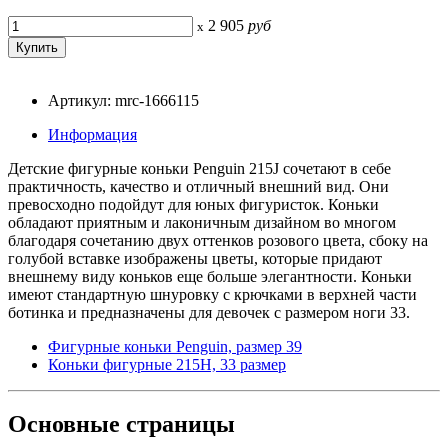
2 905
руб
x
Артикул: mrc-1666115
Информация
Детские фигурные коньки Penguin 215J сочетают в себе
практичность, качество и отличный внешний вид. Они
превосходно подойдут для юных фигуристок. Коньки
обладают приятным и лаконичным дизайном во многом
благодаря сочетанию двух оттенков розового цвета, сбоку на
голубой вставке изображены цветы, которые придают
внешнему виду коньков еще больше элегантности. Коньки
имеют стандартную шнуровку с крючками в верхней части
ботинка и предназначены для девочек с размером ноги 33.
Фигурные коньки Penguin, размер 39
Коньки фигурные 215H, 33 размер
Основные
страницы