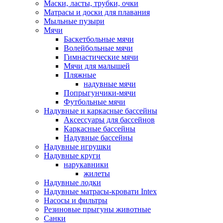
Маски, ласты, трубки, очки
Матрасы и доски для плавания
Мыльные пузыри
Мячи
Баскетбольные мячи
Волейбольные мячи
Гимнастические мячи
Мячи для малышей
Пляжные
надувные мячи
Попрыгунчики-мячи
Футбольные мячи
Надувные и каркасные бассейны
Аксессуары для бассейнов
Каркасные бассейны
Надувные бассейны
Надувные игрушки
Надувные круги
нарукавники
жилеты
Надувные лодки
Надувные матрасы-кровати Intex
Насосы и фильтры
Резиновые прыгуны животные
Санки