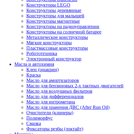
Конструкторы LEGO
Конструкторы деревянные
Конструкторы для малышей
Конструкторы магнитные
Конструкторы на радиоуправлении
Конструкторы на солнечной батарее
Металлические конструкторы
Мягкие конструкторы
Пластмассовые конструкторы
Робототехника
Электронный конструктор
Масла и автохимия
Клеи (циакрин)
Краска
Масло для амортизаторов
Масло для бензиновых 2-х тактных двигателей
Масло для воздушных фильтров
Масло для дифференциалов
Масло для нитрометана
Масло для хранения ДВС (After Run Oil)
Очистители (клинеры)
Полиморфус
Смазка
Фиксаторы резбы (локтайт)