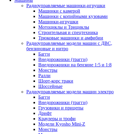
Машины
Радиоуправляемые машинки-игрушки
Машинки с камерой
Машинки с копийными кузовами
Машинки-игрушки
Мотоциклы и Трициклы
Строительная и спецтехника
Трюковые машинки и амфибии
Радиоуправляемые модели машин с ДВС,
бензиновые и нитро
Багги
Внедорожники (трагги)
Внедорожники на бензине 1:5 и 1:8
Монстры
Ралли
Шорт-корс траки
Шоссейные
Радиоуправляемые модели машин электро
Багги
Внедорожники (трагги)
Грузовики и прицепы
Дрифт
Краулеры и трофи
Модели Kyosho Mini-Z
Монстры