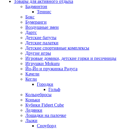
Товары для активного отдыха
Бадминтон
Теннис
Бокс
Бумеранги
Воздушные змеи
Дартс
Детские батуты
Детские палатки
Детские спортивные комплексы
Другие игры
Игровые домики, детские горки и песочницы
Игрушки Mokuru
Йо-Йо и пружинка Радуга
Качели
Кегли
Городки
Гольф
Кольцебросы
Коньки
Кубики Fidget Cube
Ледянки
Лошадки на палочке
Лыжи
Сноуборд