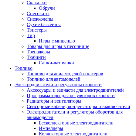
Скакалки
Обручи
Снегокаты
Снежколепы
Сухие бассейны
Твистеры
Тир
Игры с мишенью
Товары для игры в песочнице
Тренажеры
Тюбинги
Санки-ватрушки
Топливо
Топливо для авиа моделей и катеров
Топливо для автомоделей
Электродвигатели и регуляторы скорости
Аксессуары и запчасти для электродвигателей
Программаторы для регуляторов скорости
Радиаторы и вентиляторы
Сенсорные кабели, конденсаторы и выключатели
Электродвигатели и регуляторы оборотов для
авиамоделей
Бесколлекторные электродвигатели
Импеллеры
Коллекторные электродвигатели