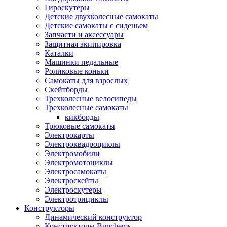
Гироскутеры
Детские двухколесные самокаты
Детские самокаты с сиденьем
Запчасти и аксессуары
Защитная экипировка
Каталки
Машинки педальные
Роликовые коньки
Самокаты для взрослых
Скейтборды
Трехколесные велосипеды
Трехколесные самокаты
кикборды
Трюковые самокаты
Электрокарты
Электроквадроциклы
Электромобили
Электромотоциклы
Электросамокаты
Электроскейты
Электроскутеры
Электротрициклы
Конструкторы
Динамический конструктор
Конструкторы Bunchems