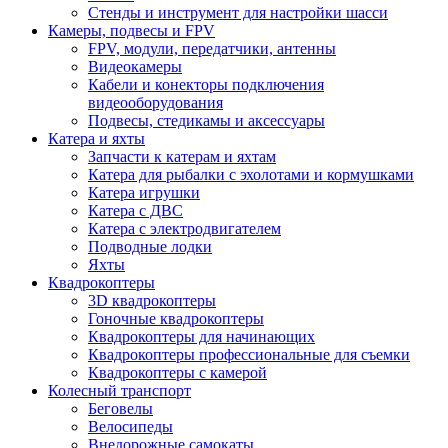
Стенды и инструмент для настройки шасси
Камеры, подвесы и FPV
FPV, модули, передатчики, антенны
Видеокамеры
Кабели и конекторы подключения
видеооборудования
Подвесы, стедикамы и аксессуары
Катера и яхты
Запчасти к катерам и яхтам
Катера для рыбалки с эхолотами и кормушками
Катера игрушки
Катера с ДВС
Катера с электродвигателем
Подводные лодки
Яхты
Квадрокоптеры
3D квадрокоптеры
Гоночные квадрокоптеры
Квадрокоптеры для начинающих
Квадрокоптеры профессиональные для съемки
Квадрокоптеры с камерой
Колесный транспорт
Беговелы
Велосипеды
Внедорожные самокаты