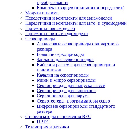
преобразования
Комплект кварцев (приемник и передатчик)
Модули и память
Передатчики и комплекты для авиамоделей
Передатчики и комплекты для авто- и судомоделей
Приемники авиамоделей
Приемники авто- и судомодели
Сервоприводы
Аналоговые сервоприводы стандартного
размера
Большие сервоприводы
Запчасти для сервоприводов
Кабели и разъемы для сервоприводов и
приемников
Качалки на сервоприводы
Мини и микро сервоприводы
Сервоприводы для выпуска шасси
Сервоприводы для гироскопа
Сервоприводы для паруса
Сервотестеры, программаторы серво
Цифровые сервоприводы стандартного
размера
Стабилизаторы напряжения BEC
UBEC
Телеметрия и датчики