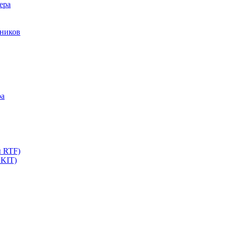
ера
мников
ра
ы RTF)
 KIT)