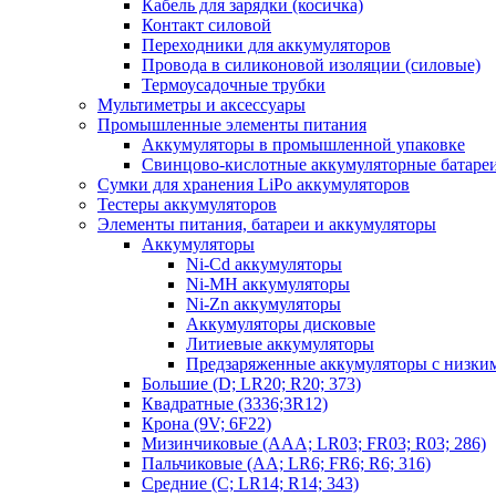
Кабель для зарядки (косичка)
Контакт силовой
Переходники для аккумуляторов
Провода в силиконовой изоляции (силовые)
Термоусадочные трубки
Мультиметры и аксессуары
Промышленные элементы питания
Аккумуляторы в промышленной упаковке
Свинцово-кислотные аккумуляторные батаре
Сумки для хранения LiPo аккумуляторов
Тестеры аккумуляторов
Элементы питания, батареи и аккумуляторы
Аккумуляторы
Ni-Cd аккумуляторы
Ni-MH аккумуляторы
Ni-Zn аккумуляторы
Аккумуляторы дисковые
Литиевые аккумуляторы
Предзаряженные аккумуляторы с низки
Большие (D; LR20; R20; 373)
Квадратные (3336;3R12)
Крона (9V; 6F22)
Мизинчиковые (AAA; LR03; FR03; R03; 286)
Пальчиковые (AA; LR6; FR6; R6; 316)
Средние (C; LR14; R14; 343)