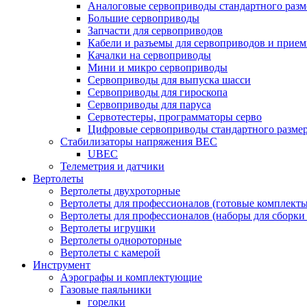
Аналоговые сервоприводы стандартного разм
Большие сервоприводы
Запчасти для сервоприводов
Кабели и разъемы для сервоприводов и прие
Качалки на сервоприводы
Мини и микро сервоприводы
Сервоприводы для выпуска шасси
Сервоприводы для гироскопа
Сервоприводы для паруса
Сервотестеры, программаторы серво
Цифровые сервоприводы стандартного разме
Стабилизаторы напряжения BEC
UBEC
Телеметрия и датчики
Вертолеты
Вертолеты двухроторные
Вертолеты для профессионалов (готовые комплект
Вертолеты для профессионалов (наборы для сборки
Вертолеты игрушки
Вертолеты однороторные
Вертолеты с камерой
Инструмент
Аэрографы и комплектующие
Газовые паяльники
горелки