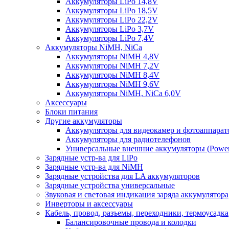
Аккумуляторы LiPo 14,8V
Аккумуляторы LiPo 18,5V
Аккумуляторы LiPo 22,2V
Аккумуляторы LiPo 3,7V
Аккумуляторы LiPo 7,4V
Аккумуляторы NiMH, NiCa
Аккумуляторы NiMH 4,8V
Аккумуляторы NiMH 7,2V
Аккумуляторы NiMH 8,4V
Аккумуляторы NiMH 9,6V
Аккумуляторы NiMH, NiCa 6,0V
Аксессуары
Блоки питания
Другие аккумуляторы
Аккумуляторы для видеокамер и фотоаппарат
Аккумуляторы для радиотелефонов
Универсальные внешние аккумуляторы (Power
Зарядные устр-ва для LiPo
Зарядные устр-ва для NiMH
Зарядные устройства для LA аккумуляторов
Зарядные устройства универсальные
Звуковая и световая индикация заряда аккумулятора
Инверторы и аксессуары
Кабель, провод, разъемы, переходники, термоусадка
Балансировочные провода и колодки