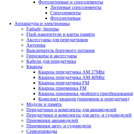
Фотолитиевые и спецэлементы
Литиевые спецэлементы
Спецэлементы
Фотолитиевые
Аппаратура и электроника
Failsafe, биперы
Flash накопители и карты памяти
Аксессуары для передатчиков
Антенны
Выключатель бортового питания
Гироскопы и аксессуары
Кабели для передатчика
Кварцы
Кварцы передатчика AM 27Mhz
Кварцы передатчика AM 40Mhz
Кварцы передатчика FM
Кварцы приемника FM
Кварцы приемника двойного преобразования
Комплект кварцев (приемник и передатчик)
Модули и память
Передатчики и комплекты для авиамоделей
Передатчики и комплекты для авто- и судомоделей
Приемники авиамоделей
Приемники авто- и судомодели
Сервоприводы