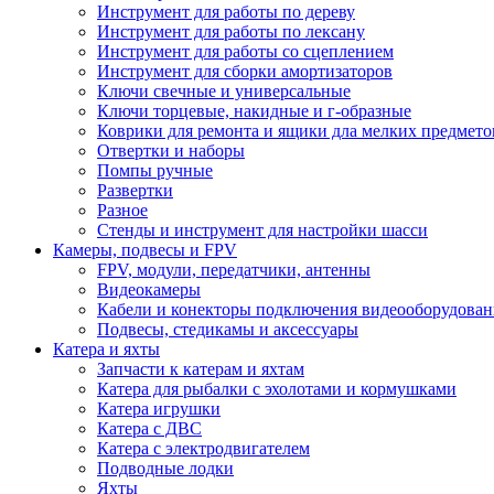
Инструмент для работы по дереву
Инструмент для работы по лексану
Инструмент для работы со сцеплением
Инструмент для сборки амортизаторов
Ключи свечные и универсальные
Ключи торцевые, накидные и г-образные
Коврики для ремонта и ящики дла мелких предмето
Отвертки и наборы
Помпы ручные
Развертки
Разное
Стенды и инструмент для настройки шасси
Камеры, подвесы и FPV
FPV, модули, передатчики, антенны
Видеокамеры
Кабели и конекторы подключения видеооборудован
Подвесы, стедикамы и аксессуары
Катера и яхты
Запчасти к катерам и яхтам
Катера для рыбалки с эхолотами и кормушками
Катера игрушки
Катера с ДВС
Катера с электродвигателем
Подводные лодки
Яхты