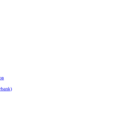
ов
bank)