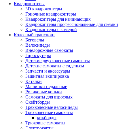
Квадрокоптеры
3D квадрокоптеры
Гоночные квадрокоптеры
Квадрокоптеры для начинающих
Квадрокоптеры профессиональные для съемки
Квадрокоптеры с камерой
Колесный транспорт
Беговелы
Велосипеды
Внедорожные самокаты
Гироскутеры
Детские двухколесные самокаты
Детские самокаты с сиденьем
Запчасти и аксессуары
Защитная экипировка
Каталки
Машинки педальные
Роликовые коньки
Самокаты для взрослых
Скейтборды
Трехколесные велосипеды
Трехколесные самокаты
кикборды
Трюковые самокаты
Электрокарты