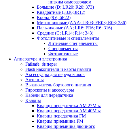
низким саморазрядом
Большие (D; LR20; R20; 373)
Квадратные (3336;3R12)
Крона (9V; 6F22)
Мизинчиковые (AAA; LR03; FR03; R03; 286)
Пальчиковые (AA; LR6; FR6; R6; 316)
Средние (C; LR14; R14; 343)
Фотолитиевые и спецэлементы
Литиевые спецэлементы
Спецэлементы
Фотолитиевые
Аппаратура и электроника
Failsafe, биперы
Flash накопители и карты памяти
Аксессуары для передатчиков
Антенны
Выключатель бортового питания
Гироскопы и аксессуары
Кабели для передатчика
Кварцы
Кварцы передатчика AM 27Mhz
Кварцы передатчика AM 40Mhz
Кварцы передатчика FM
Кварцы приемника FM
Кварцы приемника двойного