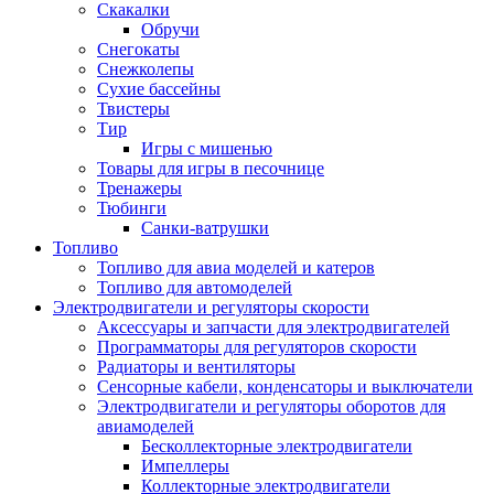
Скакалки
Обручи
Снегокаты
Снежколепы
Сухие бассейны
Твистеры
Тир
Игры с мишенью
Товары для игры в песочнице
Тренажеры
Тюбинги
Санки-ватрушки
Топливо
Топливо для авиа моделей и катеров
Топливо для автомоделей
Электродвигатели и регуляторы скорости
Аксессуары и запчасти для электродвигателей
Программаторы для регуляторов скорости
Радиаторы и вентиляторы
Сенсорные кабели, конденсаторы и выключатели
Электродвигатели и регуляторы оборотов для
авиамоделей
Бесколлекторные электродвигатели
Импеллеры
Коллекторные электродвигатели