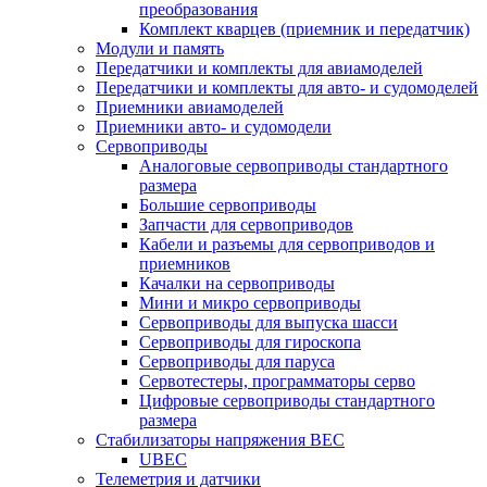
преобразования
Комплект кварцев (приемник и передатчик)
Модули и память
Передатчики и комплекты для авиамоделей
Передатчики и комплекты для авто- и судомоделей
Приемники авиамоделей
Приемники авто- и судомодели
Сервоприводы
Аналоговые сервоприводы стандартного
размера
Большие сервоприводы
Запчасти для сервоприводов
Кабели и разъемы для сервоприводов и
приемников
Качалки на сервоприводы
Мини и микро сервоприводы
Сервоприводы для выпуска шасси
Сервоприводы для гироскопа
Сервоприводы для паруса
Сервотестеры, программаторы серво
Цифровые сервоприводы стандартного
размера
Стабилизаторы напряжения BEC
UBEC
Телеметрия и датчики