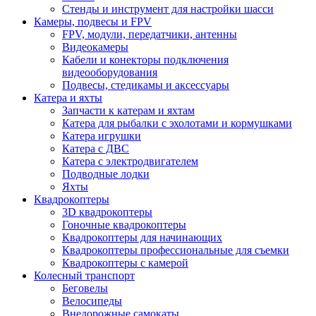
Стенды и инструмент для настройки шасси
Камеры, подвесы и FPV
FPV, модули, передатчики, антенны
Видеокамеры
Кабели и конекторы подключения
видеооборудования
Подвесы, стедикамы и аксессуары
Катера и яхты
Запчасти к катерам и яхтам
Катера для рыбалки с эхолотами и кормушками
Катера игрушки
Катера с ДВС
Катера с электродвигателем
Подводные лодки
Яхты
Квадрокоптеры
3D квадрокоптеры
Гоночные квадрокоптеры
Квадрокоптеры для начинающих
Квадрокоптеры профессиональные для съемки
Квадрокоптеры с камерой
Колесный транспорт
Беговелы
Велосипеды
Внедорожные самокаты