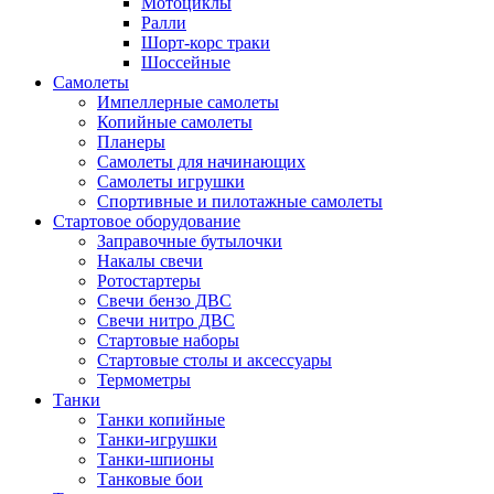
Мотоциклы
Ралли
Шорт-корс траки
Шоссейные
Самолеты
Импеллерные самолеты
Копийные самолеты
Планеры
Самолеты для начинающих
Самолеты игрушки
Спортивные и пилотажные самолеты
Стартовое оборудование
Заправочные бутылочки
Накалы свечи
Ротостартеры
Свечи бензо ДВС
Свечи нитро ДВС
Стартовые наборы
Стартовые столы и аксессуары
Термометры
Танки
Танки копийные
Танки-игрушки
Танки-шпионы
Танковые бои