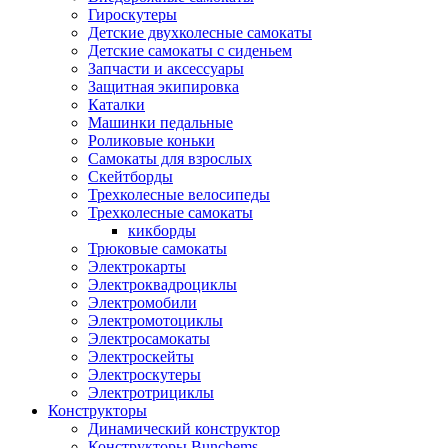
Гироскутеры
Детские двухколесные самокаты
Детские самокаты с сиденьем
Запчасти и аксессуары
Защитная экипировка
Каталки
Машинки педальные
Роликовые коньки
Самокаты для взрослых
Скейтборды
Трехколесные велосипеды
Трехколесные самокаты
кикборды
Трюковые самокаты
Электрокарты
Электроквадроциклы
Электромобили
Электромотоциклы
Электросамокаты
Электроскейты
Электроскутеры
Электротрициклы
Конструкторы
Динамический конструктор
Конструкторы Bunchems