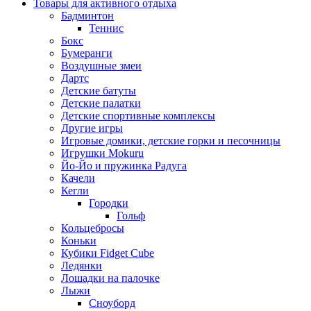
Товары для активного отдыха
Бадминтон
Теннис
Бокс
Бумеранги
Воздушные змеи
Дартс
Детские батуты
Детские палатки
Детские спортивные комплексы
Другие игры
Игровые домики, детские горки и песочницы
Игрушки Mokuru
Йо-Йо и пружинка Радуга
Качели
Кегли
Городки
Гольф
Кольцебросы
Коньки
Кубики Fidget Cube
Ледянки
Лошадки на палочке
Лыжи
Сноуборд