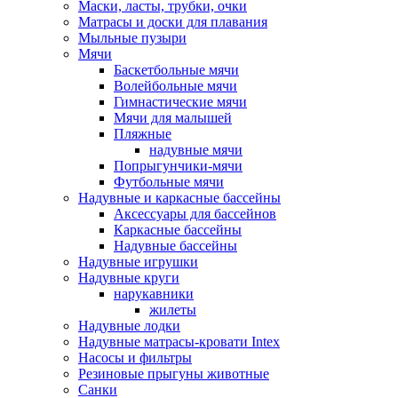
Маски, ласты, трубки, очки
Матрасы и доски для плавания
Мыльные пузыри
Мячи
Баскетбольные мячи
Волейбольные мячи
Гимнастические мячи
Мячи для малышей
Пляжные
надувные мячи
Попрыгунчики-мячи
Футбольные мячи
Надувные и каркасные бассейны
Аксессуары для бассейнов
Каркасные бассейны
Надувные бассейны
Надувные игрушки
Надувные круги
нарукавники
жилеты
Надувные лодки
Надувные матрасы-кровати Intex
Насосы и фильтры
Резиновые прыгуны животные
Санки