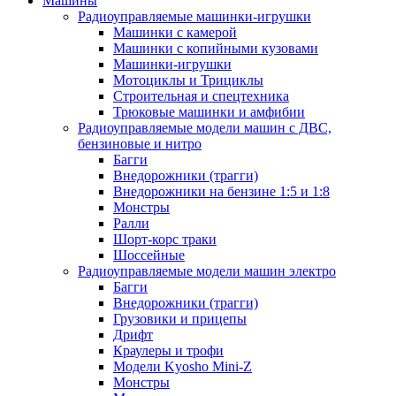
Машины
Радиоуправляемые машинки-игрушки
Машинки с камерой
Машинки с копийными кузовами
Машинки-игрушки
Мотоциклы и Трициклы
Строительная и спецтехника
Трюковые машинки и амфибии
Радиоуправляемые модели машин с ДВС,
бензиновые и нитро
Багги
Внедорожники (трагги)
Внедорожники на бензине 1:5 и 1:8
Монстры
Ралли
Шорт-корс траки
Шоссейные
Радиоуправляемые модели машин электро
Багги
Внедорожники (трагги)
Грузовики и прицепы
Дрифт
Краулеры и трофи
Модели Kyosho Mini-Z
Монстры