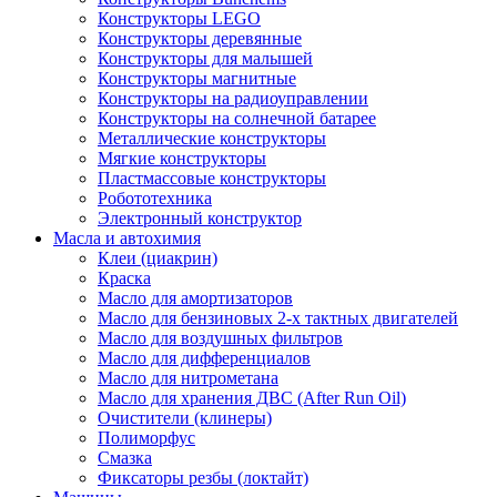
Конструкторы LEGO
Конструкторы деревянные
Конструкторы для малышей
Конструкторы магнитные
Конструкторы на радиоуправлении
Конструкторы на солнечной батарее
Металлические конструкторы
Мягкие конструкторы
Пластмассовые конструкторы
Робототехника
Электронный конструктор
Масла и автохимия
Клеи (циакрин)
Краска
Масло для амортизаторов
Масло для бензиновых 2-х тактных двигателей
Масло для воздушных фильтров
Масло для дифференциалов
Масло для нитрометана
Масло для хранения ДВС (After Run Oil)
Очистители (клинеры)
Полиморфус
Смазка
Фиксаторы резбы (локтайт)