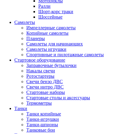
Мотоциклы
Ралли
Шорт-корс траки
Шоссейные
Самолеты
Импеллерные самолеты
Копийные самолеты
Планеры
Самолеты для начинающих
Самолеты игрушки
Спортивные и пилотажные самолеты
Стартовое оборудование
Заправочные бутылочки
Накалы свечи
Ротостартеры
Свечи бензо ДВС
Свечи нитро ДВС
Стартовые наборы
Стартовые столы и аксессуары
Термометры
Танки
Танки копийные
Танки-игрушки
Танки-шпионы
Танковые бои