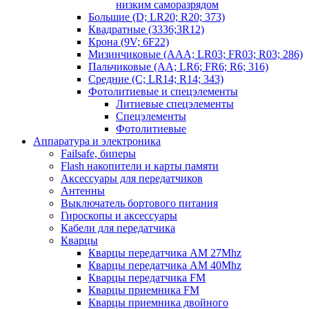
низким саморазрядом
Большие (D; LR20; R20; 373)
Квадратные (3336;3R12)
Крона (9V; 6F22)
Мизинчиковые (AAA; LR03; FR03; R03; 286)
Пальчиковые (AA; LR6; FR6; R6; 316)
Средние (C; LR14; R14; 343)
Фотолитиевые и спецэлементы
Литиевые спецэлементы
Спецэлементы
Фотолитиевые
Аппаратура и электроника
Failsafe, биперы
Flash накопители и карты памяти
Аксессуары для передатчиков
Антенны
Выключатель бортового питания
Гироскопы и аксессуары
Кабели для передатчика
Кварцы
Кварцы передатчика AM 27Mhz
Кварцы передатчика AM 40Mhz
Кварцы передатчика FM
Кварцы приемника FM
Кварцы приемника двойного