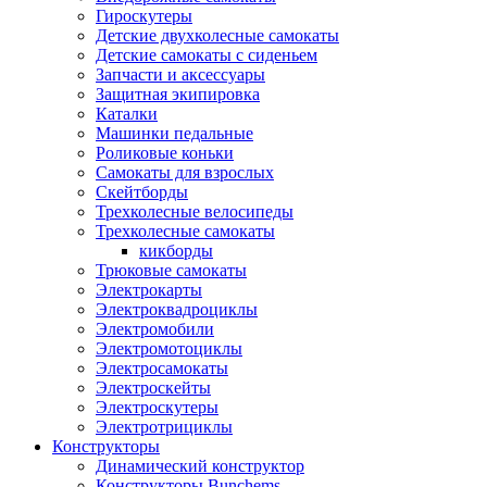
Гироскутеры
Детские двухколесные самокаты
Детские самокаты с сиденьем
Запчасти и аксессуары
Защитная экипировка
Каталки
Машинки педальные
Роликовые коньки
Самокаты для взрослых
Скейтборды
Трехколесные велосипеды
Трехколесные самокаты
кикборды
Трюковые самокаты
Электрокарты
Электроквадроциклы
Электромобили
Электромотоциклы
Электросамокаты
Электроскейты
Электроскутеры
Электротрициклы
Конструкторы
Динамический конструктор
Конструкторы Bunchems