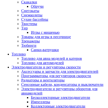
Скакалки
Обручи
Снегокаты
Снежколепы
Сухие бассейны
Твистеры
Тир
Игры с мишенью
Товары для игры в песочнице
Тренажеры
Тюбинги
Санки-ватрушки
Топливо
Топливо для авиа моделей и катеров
Топливо для автомоделей
Электродвигатели и регуляторы скорости
Аксессуары и запчасти для электродвигателей
Программаторы для регуляторов скорости
Радиаторы и вентиляторы
Сенсорные кабели, конденсаторы и выключатели
Электродвигатели и регуляторы оборотов для
авиамоделей
Бесколлекторные электродвигатели
Импеллеры
Коллекторные электродвигатели