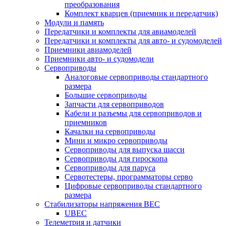
преобразования
Комплект кварцев (приемник и передатчик)
Модули и память
Передатчики и комплекты для авиамоделей
Передатчики и комплекты для авто- и судомоделей
Приемники авиамоделей
Приемники авто- и судомодели
Сервоприводы
Аналоговые сервоприводы стандартного
размера
Большие сервоприводы
Запчасти для сервоприводов
Кабели и разъемы для сервоприводов и
приемников
Качалки на сервоприводы
Мини и микро сервоприводы
Сервоприводы для выпуска шасси
Сервоприводы для гироскопа
Сервоприводы для паруса
Сервотестеры, программаторы серво
Цифровые сервоприводы стандартного
размера
Стабилизаторы напряжения BEC
UBEC
Телеметрия и датчики