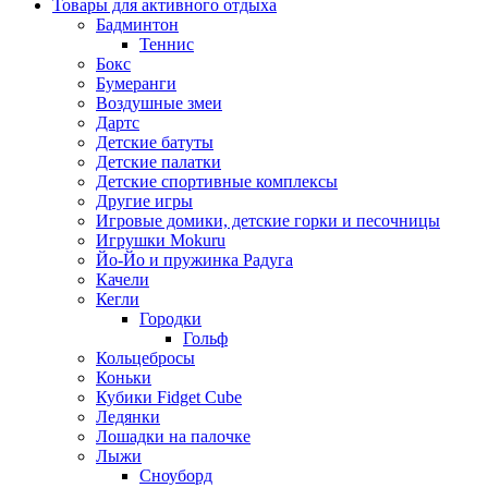
Товары для активного отдыха
Бадминтон
Теннис
Бокс
Бумеранги
Воздушные змеи
Дартс
Детские батуты
Детские палатки
Детские спортивные комплексы
Другие игры
Игровые домики, детские горки и песочницы
Игрушки Mokuru
Йо-Йо и пружинка Радуга
Качели
Кегли
Городки
Гольф
Кольцебросы
Коньки
Кубики Fidget Cube
Ледянки
Лошадки на палочке
Лыжи
Сноуборд