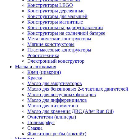
Конструкторы LEGO
Конструкторы деревянные
Конструкторы для малышей
Конструкторы магнитные
Конструкторы на радиоуправлении
Конструкторы на солнечной батарее
Металлические конструкторы
Мягкие конструкторы
Пластмассовые конструкторы
Робототехника
Электронный конструктор
Масла и автохимия
Клеи (циакрин)
Краска
Масло для амортизаторов
Масло для бензиновых 2-х тактных двигателей
Масло для воздушных фильтров
Масло для дифференциалов
Масло для нитрометана
Масло для хранения ДВС (After Run Oil)
Очистители (клинеры)
Полиморфус
Смазка
Фиксаторы резбы (локтайт)