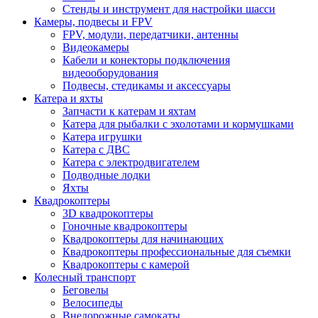
Стенды и инструмент для настройки шасси
Камеры, подвесы и FPV
FPV, модули, передатчики, антенны
Видеокамеры
Кабели и конекторы подключения
видеооборудования
Подвесы, стедикамы и аксессуары
Катера и яхты
Запчасти к катерам и яхтам
Катера для рыбалки с эхолотами и кормушками
Катера игрушки
Катера с ДВС
Катера с электродвигателем
Подводные лодки
Яхты
Квадрокоптеры
3D квадрокоптеры
Гоночные квадрокоптеры
Квадрокоптеры для начинающих
Квадрокоптеры профессиональные для съемки
Квадрокоптеры с камерой
Колесный транспорт
Беговелы
Велосипеды
Внедорожные самокаты