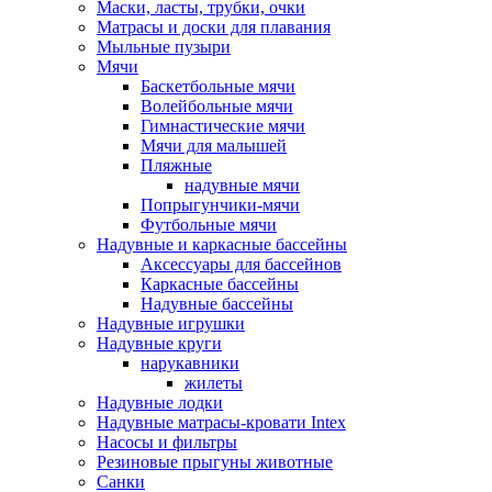
Маски, ласты, трубки, очки
Матрасы и доски для плавания
Мыльные пузыри
Мячи
Баскетбольные мячи
Волейбольные мячи
Гимнастические мячи
Мячи для малышей
Пляжные
надувные мячи
Попрыгунчики-мячи
Футбольные мячи
Надувные и каркасные бассейны
Аксессуары для бассейнов
Каркасные бассейны
Надувные бассейны
Надувные игрушки
Надувные круги
нарукавники
жилеты
Надувные лодки
Надувные матрасы-кровати Intex
Насосы и фильтры
Резиновые прыгуны животные
Санки