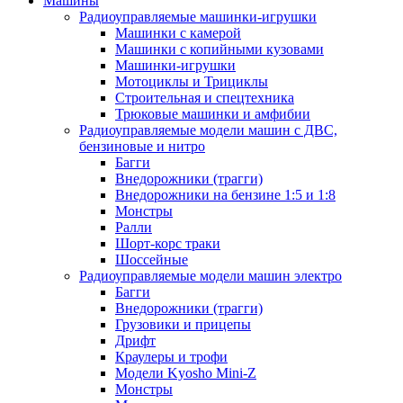
Машины
Радиоуправляемые машинки-игрушки
Машинки с камерой
Машинки с копийными кузовами
Машинки-игрушки
Мотоциклы и Трициклы
Строительная и спецтехника
Трюковые машинки и амфибии
Радиоуправляемые модели машин с ДВС,
бензиновые и нитро
Багги
Внедорожники (трагги)
Внедорожники на бензине 1:5 и 1:8
Монстры
Ралли
Шорт-корс траки
Шоссейные
Радиоуправляемые модели машин электро
Багги
Внедорожники (трагги)
Грузовики и прицепы
Дрифт
Краулеры и трофи
Модели Kyosho Mini-Z
Монстры