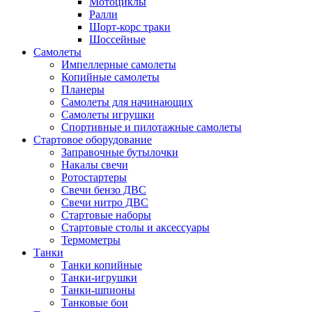
Мотоциклы
Ралли
Шорт-корс траки
Шоссейные
Самолеты
Импеллерные самолеты
Копийные самолеты
Планеры
Самолеты для начинающих
Самолеты игрушки
Спортивные и пилотажные самолеты
Стартовое оборудование
Заправочные бутылочки
Накалы свечи
Ротостартеры
Свечи бензо ДВС
Свечи нитро ДВС
Стартовые наборы
Стартовые столы и аксессуары
Термометры
Танки
Танки копийные
Танки-игрушки
Танки-шпионы
Танковые бои