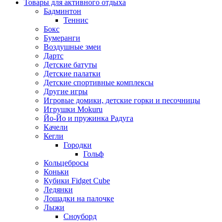
Товары для активного отдыха
Бадминтон
Теннис
Бокс
Бумеранги
Воздушные змеи
Дартс
Детские батуты
Детские палатки
Детские спортивные комплексы
Другие игры
Игровые домики, детские горки и песочницы
Игрушки Mokuru
Йо-Йо и пружинка Радуга
Качели
Кегли
Городки
Гольф
Кольцебросы
Коньки
Кубики Fidget Cube
Ледянки
Лошадки на палочке
Лыжи
Сноуборд