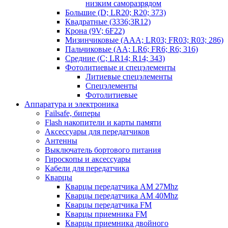
низким саморазрядом
Большие (D; LR20; R20; 373)
Квадратные (3336;3R12)
Крона (9V; 6F22)
Мизинчиковые (AAA; LR03; FR03; R03; 286)
Пальчиковые (AA; LR6; FR6; R6; 316)
Средние (C; LR14; R14; 343)
Фотолитиевые и спецэлементы
Литиевые спецэлементы
Спецэлементы
Фотолитиевые
Аппаратура и электроника
Failsafe, биперы
Flash накопители и карты памяти
Аксессуары для передатчиков
Антенны
Выключатель бортового питания
Гироскопы и аксессуары
Кабели для передатчика
Кварцы
Кварцы передатчика AM 27Mhz
Кварцы передатчика AM 40Mhz
Кварцы передатчика FM
Кварцы приемника FM
Кварцы приемника двойного