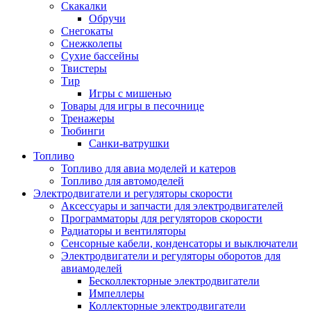
Скакалки
Обручи
Снегокаты
Снежколепы
Сухие бассейны
Твистеры
Тир
Игры с мишенью
Товары для игры в песочнице
Тренажеры
Тюбинги
Санки-ватрушки
Топливо
Топливо для авиа моделей и катеров
Топливо для автомоделей
Электродвигатели и регуляторы скорости
Аксессуары и запчасти для электродвигателей
Программаторы для регуляторов скорости
Радиаторы и вентиляторы
Сенсорные кабели, конденсаторы и выключатели
Электродвигатели и регуляторы оборотов для
авиамоделей
Бесколлекторные электродвигатели
Импеллеры
Коллекторные электродвигатели