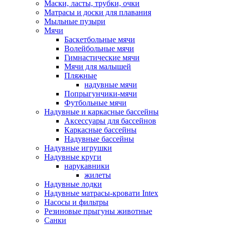
Маски, ласты, трубки, очки
Матрасы и доски для плавания
Мыльные пузыри
Мячи
Баскетбольные мячи
Волейбольные мячи
Гимнастические мячи
Мячи для малышей
Пляжные
надувные мячи
Попрыгунчики-мячи
Футбольные мячи
Надувные и каркасные бассейны
Аксессуары для бассейнов
Каркасные бассейны
Надувные бассейны
Надувные игрушки
Надувные круги
нарукавники
жилеты
Надувные лодки
Надувные матрасы-кровати Intex
Насосы и фильтры
Резиновые прыгуны животные
Санки