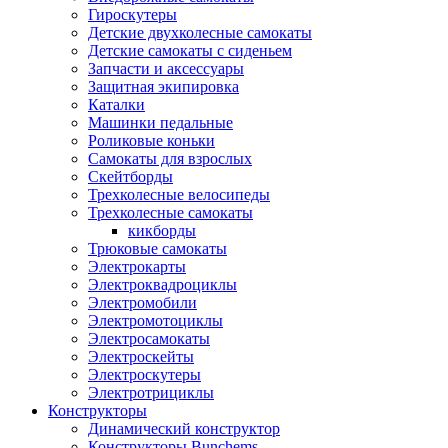
Гироскутеры
Детские двухколесные самокаты
Детские самокаты с сиденьем
Запчасти и аксессуары
Защитная экипировка
Каталки
Машинки педальные
Роликовые коньки
Самокаты для взрослых
Скейтборды
Трехколесные велосипеды
Трехколесные самокаты
кикборды
Трюковые самокаты
Электрокарты
Электроквадроциклы
Электромобили
Электромотоциклы
Электросамокаты
Электроскейты
Электроскутеры
Электротрициклы
Конструкторы
Динамический конструктор
Конструкторы Bunchems