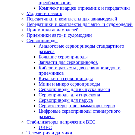
преобразования
Комплект кварцев (приемник и передатчик)
Модули и память
Передатчики и комплекты для авиамоделей
Передатчики и комплекты для авто- и судомоделей
Приемники авиамоделей
Приемники авто- и судомодели
Сервоприводы
Аналоговые сервоприводы стандартного
размера
Большие сервоприводы
Запчасти для сервоприводов
Кабели и разъемы для сервоприводов и
приемников
Качалки на сервоприводы
Мини и микро сервоприводы
Сервоприводы для выпуска шасси
Сервоприводы для гироскопа
Сервоприводы для паруса
Сервотестеры, программаторы серво
Цифровые сервоприводы стандартного
размера
Стабилизаторы напряжения BEC
UBEC
Телеметрия и датчики