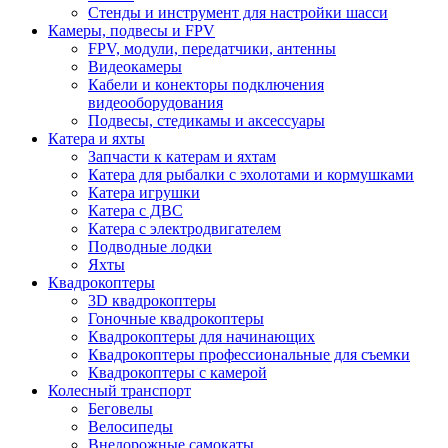
Стенды и инструмент для настройки шасси
Камеры, подвесы и FPV
FPV, модули, передатчики, антенны
Видеокамеры
Кабели и конекторы подключения
видеооборудования
Подвесы, стедикамы и аксессуары
Катера и яхты
Запчасти к катерам и яхтам
Катера для рыбалки с эхолотами и кормушками
Катера игрушки
Катера с ДВС
Катера с электродвигателем
Подводные лодки
Яхты
Квадрокоптеры
3D квадрокоптеры
Гоночные квадрокоптеры
Квадрокоптеры для начинающих
Квадрокоптеры профессиональные для съемки
Квадрокоптеры с камерой
Колесный транспорт
Беговелы
Велосипеды
Внедорожные самокаты