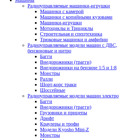
Машины
Радиоуправляемые машинки-игрушки
Машинки с камерой
Машинки с копийными кузовами
Машинки-игрушки
Мотоциклы и Трициклы
Строительная и спецтехника
Трюковые машинки и амфибии
Радиоуправляемые модели машин с ДВС,
бензиновые и нитро
Багги
Внедорожники (трагги)
Внедорожники на бензине 1:5 и 1:8
Монстры
Ралли
Шорт-корс траки
Шоссейные
Радиоуправляемые модели машин электро
Багги
Внедорожники (трагги)
Грузовики и прицепы
Дрифт
Краулеры и трофи
Модели Kyosho Mini-Z
Монстры