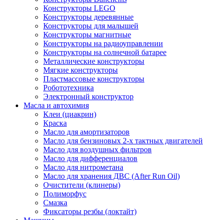
Конструкторы LEGO
Конструкторы деревянные
Конструкторы для малышей
Конструкторы магнитные
Конструкторы на радиоуправлении
Конструкторы на солнечной батарее
Металлические конструкторы
Мягкие конструкторы
Пластмассовые конструкторы
Робототехника
Электронный конструктор
Масла и автохимия
Клеи (циакрин)
Краска
Масло для амортизаторов
Масло для бензиновых 2-х тактных двигателей
Масло для воздушных фильтров
Масло для дифференциалов
Масло для нитрометана
Масло для хранения ДВС (After Run Oil)
Очистители (клинеры)
Полиморфус
Смазка
Фиксаторы резбы (локтайт)