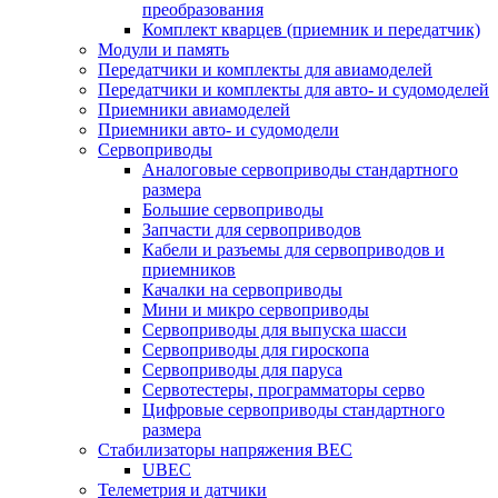
преобразования
Комплект кварцев (приемник и передатчик)
Модули и память
Передатчики и комплекты для авиамоделей
Передатчики и комплекты для авто- и судомоделей
Приемники авиамоделей
Приемники авто- и судомодели
Сервоприводы
Аналоговые сервоприводы стандартного
размера
Большие сервоприводы
Запчасти для сервоприводов
Кабели и разъемы для сервоприводов и
приемников
Качалки на сервоприводы
Мини и микро сервоприводы
Сервоприводы для выпуска шасси
Сервоприводы для гироскопа
Сервоприводы для паруса
Сервотестеры, программаторы серво
Цифровые сервоприводы стандартного
размера
Стабилизаторы напряжения BEC
UBEC
Телеметрия и датчики