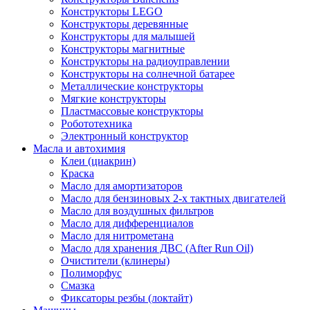
Конструкторы LEGO
Конструкторы деревянные
Конструкторы для малышей
Конструкторы магнитные
Конструкторы на радиоуправлении
Конструкторы на солнечной батарее
Металлические конструкторы
Мягкие конструкторы
Пластмассовые конструкторы
Робототехника
Электронный конструктор
Масла и автохимия
Клеи (циакрин)
Краска
Масло для амортизаторов
Масло для бензиновых 2-х тактных двигателей
Масло для воздушных фильтров
Масло для дифференциалов
Масло для нитрометана
Масло для хранения ДВС (After Run Oil)
Очистители (клинеры)
Полиморфус
Смазка
Фиксаторы резбы (локтайт)