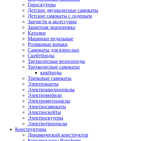
Гироскутеры
Детские двухколесные самокаты
Детские самокаты с сиденьем
Запчасти и аксессуары
Защитная экипировка
Каталки
Машинки педальные
Роликовые коньки
Самокаты для взрослых
Скейтборды
Трехколесные велосипеды
Трехколесные самокаты
кикборды
Трюковые самокаты
Электрокарты
Электроквадроциклы
Электромобили
Электромотоциклы
Электросамокаты
Электроскейты
Электроскутеры
Электротрициклы
Конструкторы
Динамический конструктор
Конструкторы Bunchems