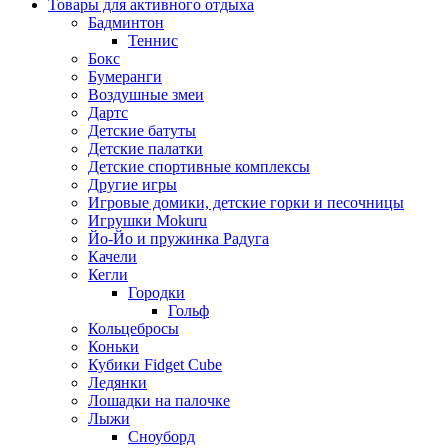
Товары для активного отдыха
Бадминтон
Теннис
Бокс
Бумеранги
Воздушные змеи
Дартс
Детские батуты
Детские палатки
Детские спортивные комплексы
Другие игры
Игровые домики, детские горки и песочницы
Игрушки Mokuru
Йо-Йо и пружинка Радуга
Качели
Кегли
Городки
Гольф
Кольцебросы
Коньки
Кубики Fidget Cube
Ледянки
Лошадки на палочке
Лыжи
Сноуборд