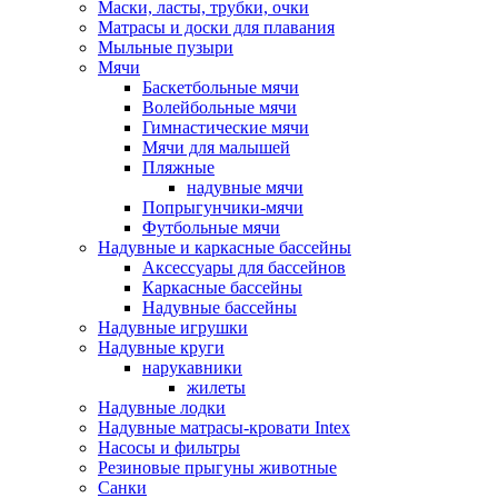
Маски, ласты, трубки, очки
Матрасы и доски для плавания
Мыльные пузыри
Мячи
Баскетбольные мячи
Волейбольные мячи
Гимнастические мячи
Мячи для малышей
Пляжные
надувные мячи
Попрыгунчики-мячи
Футбольные мячи
Надувные и каркасные бассейны
Аксессуары для бассейнов
Каркасные бассейны
Надувные бассейны
Надувные игрушки
Надувные круги
нарукавники
жилеты
Надувные лодки
Надувные матрасы-кровати Intex
Насосы и фильтры
Резиновые прыгуны животные
Санки