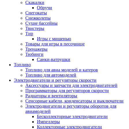
Скакалки
Обручи
Снегокаты
Снежколепы
Сухие бассейны
Твистеры
Тир
Игры с мишенью
Товары для игры в песочнице
Тренажеры
Тюбинги
Санки-ватрушки
Топливо
Топливо для авиа моделей и катеров
Топливо для автомоделей
Электродвигатели и регуляторы скорости
Аксессуары и запчасти для электродвигателей
Программаторы для регуляторов скорости
Радиаторы и вентиляторы
Сенсорные кабели, конденсаторы и выключатели
Электродвигатели и регуляторы оборотов для
авиамоделей
Бесколлекторные электродвигатели
Импеллеры
Коллекторные электродвигатели