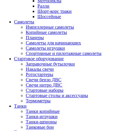
Мотоциклы
Ралли
Шорт-корс траки
Шоссейные
Самолеты
Импеллерные самолеты
Копийные самолеты
Планеры
Самолеты для начинающих
Самолеты игрушки
Спортивные и пилотажные самолеты
Стартовое оборудование
Заправочные бутылочки
Накалы свечи
Ротостартеры
Свечи бензо ДВС
Свечи нитро ДВС
Стартовые наборы
Стартовые столы и аксессуары
Термометры
Танки
Танки копийные
Танки-игрушки
Танки-шпионы
Танковые бои