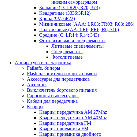
низким саморазрядом
Большие (D; LR20; R20; 373)
Квадратные (3336;3R12)
Крона (9V; 6F22)
Мизинчиковые (AAA; LR03; FR03; R03; 286)
Пальчиковые (AA; LR6; FR6; R6; 316)
Средние (C; LR14; R14; 343)
Фотолитиевые и спецэлементы
Литиевые спецэлементы
Спецэлементы
Фотолитиевые
Аппаратура и электроника
Failsafe, биперы
Flash накопители и карты памяти
Аксессуары для передатчиков
Антенны
Выключатель бортового питания
Гироскопы и аксессуары
Кабели для передатчика
Кварцы
Кварцы передатчика AM 27Mhz
Кварцы передатчика AM 40Mhz
Кварцы передатчика FM
Кварцы приемника FM
Кварцы приемника двойного