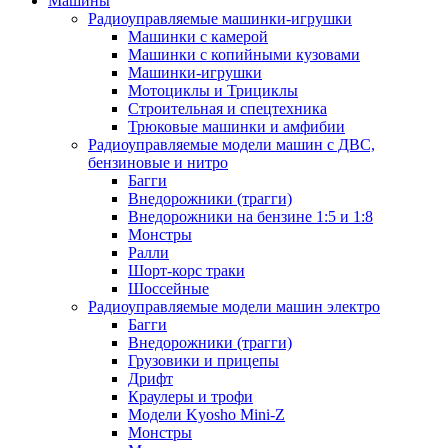
Машины
Радиоуправляемые машинки-игрушки
Машинки с камерой
Машинки с копийными кузовами
Машинки-игрушки
Мотоциклы и Трициклы
Строительная и спецтехника
Трюковые машинки и амфибии
Радиоуправляемые модели машин с ДВС,
бензиновые и нитро
Багги
Внедорожники (трагги)
Внедорожники на бензине 1:5 и 1:8
Монстры
Ралли
Шорт-корс траки
Шоссейные
Радиоуправляемые модели машин электро
Багги
Внедорожники (трагги)
Грузовики и прицепы
Дрифт
Краулеры и трофи
Модели Kyosho Mini-Z
Монстры