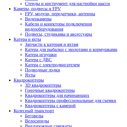
Стенды и инструмент для настройки шасси
Камеры, подвесы и FPV
FPV, модули, передатчики, антенны
Видеокамеры
Кабели и конекторы подключения
видеооборудования
Подвесы, стедикамы и аксессуары
Катера и яхты
Запчасти к катерам и яхтам
Катера для рыбалки с эхолотами и кормушками
Катера игрушки
Катера с ДВС
Катера с электродвигателем
Подводные лодки
Яхты
Квадрокоптеры
3D квадрокоптеры
Гоночные квадрокоптеры
Квадрокоптеры для начинающих
Квадрокоптеры профессиональные для съемки
Квадрокоптеры с камерой
Колесный транспорт
Беговелы
Велосипеды
Внедорожные самокаты