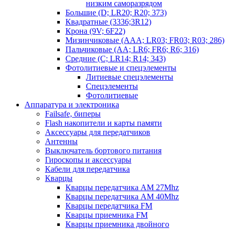
низким саморазрядом
Большие (D; LR20; R20; 373)
Квадратные (3336;3R12)
Крона (9V; 6F22)
Мизинчиковые (AAA; LR03; FR03; R03; 286)
Пальчиковые (AA; LR6; FR6; R6; 316)
Средние (C; LR14; R14; 343)
Фотолитиевые и спецэлементы
Литиевые спецэлементы
Спецэлементы
Фотолитиевые
Аппаратура и электроника
Failsafe, биперы
Flash накопители и карты памяти
Аксессуары для передатчиков
Антенны
Выключатель бортового питания
Гироскопы и аксессуары
Кабели для передатчика
Кварцы
Кварцы передатчика AM 27Mhz
Кварцы передатчика AM 40Mhz
Кварцы передатчика FM
Кварцы приемника FM
Кварцы приемника двойного