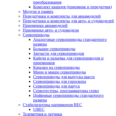
преобразования
Комплект кварцев (приемник и передатчик)
Модули и память
Передатчики и комплекты для авиамоделей
Передатчики и комплекты для авто- и судомоделей
Приемники авиамоделей
Приемники авто- и судомодели
Сервоприводы
Аналоговые сервоприводы стандартного
размера
Большие сервоприводы
Запчасти для сервоприводов
Кабели и разъемы для сервоприводов и
приемников
Качалки на сервоприводы
Мини и микро сервоприводы
Сервоприводы для выпуска шасси
Сервоприводы для гироскопа
Сервоприводы для паруса
Сервотестеры, программаторы серво
Цифровые сервоприводы стандартного
размера
Стабилизаторы напряжения BEC
UBEC
Телеметрия и датчики