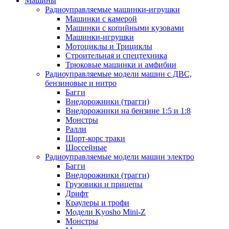
Машины
Радиоуправляемые машинки-игрушки
Машинки с камерой
Машинки с копийными кузовами
Машинки-игрушки
Мотоциклы и Трициклы
Строительная и спецтехника
Трюковые машинки и амфибии
Радиоуправляемые модели машин с ДВС,
бензиновые и нитро
Багги
Внедорожники (трагги)
Внедорожники на бензине 1:5 и 1:8
Монстры
Ралли
Шорт-корс траки
Шоссейные
Радиоуправляемые модели машин электро
Багги
Внедорожники (трагги)
Грузовики и прицепы
Дрифт
Краулеры и трофи
Модели Kyosho Mini-Z
Монстры