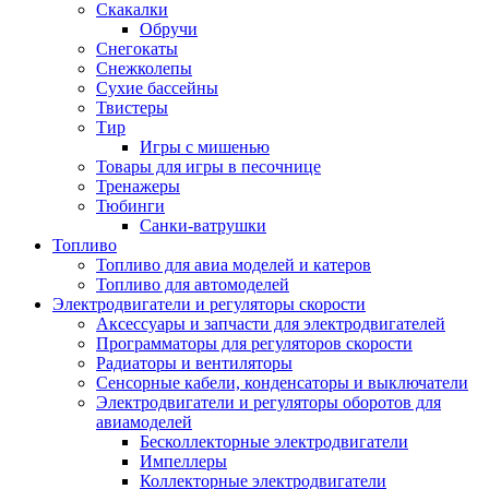
Скакалки
Обручи
Снегокаты
Снежколепы
Сухие бассейны
Твистеры
Тир
Игры с мишенью
Товары для игры в песочнице
Тренажеры
Тюбинги
Санки-ватрушки
Топливо
Топливо для авиа моделей и катеров
Топливо для автомоделей
Электродвигатели и регуляторы скорости
Аксессуары и запчасти для электродвигателей
Программаторы для регуляторов скорости
Радиаторы и вентиляторы
Сенсорные кабели, конденсаторы и выключатели
Электродвигатели и регуляторы оборотов для
авиамоделей
Бесколлекторные электродвигатели
Импеллеры
Коллекторные электродвигатели