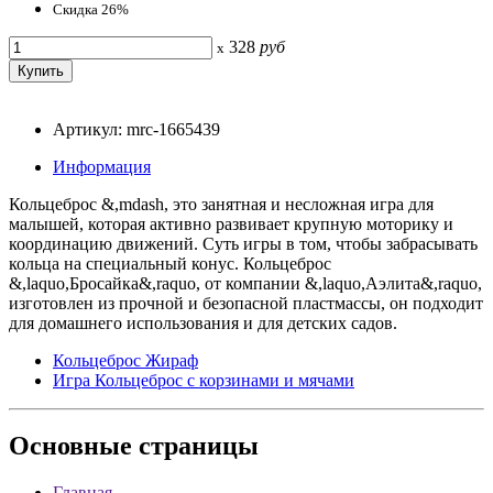
Скидка 26%
328
руб
x
Артикул: mrc-1665439
Информация
Кольцеброс &,mdash, это занятная и несложная игра для
малышей, которая активно развивает крупную моторику и
координацию движений. Суть игры в том, чтобы забрасывать
кольца на специальный конус. Кольцеброс
&,laquo,Бросайка&,raquo, от компании &,laquo,Аэлита&,raquo,
изготовлен из прочной и безопасной пластмассы, он подходит
для домашнего использования и для детских садов.
Кольцеброс Жираф
Игра Кольцеброс с корзинами и мячами
Основные
страницы
Главная