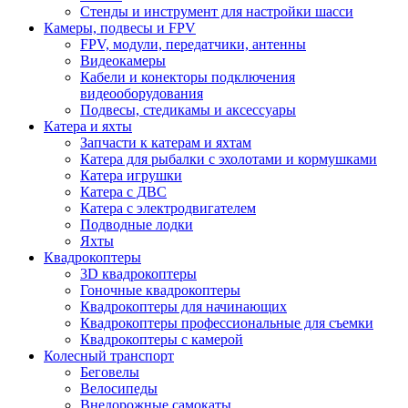
Стенды и инструмент для настройки шасси
Камеры, подвесы и FPV
FPV, модули, передатчики, антенны
Видеокамеры
Кабели и конекторы подключения
видеооборудования
Подвесы, стедикамы и аксессуары
Катера и яхты
Запчасти к катерам и яхтам
Катера для рыбалки с эхолотами и кормушками
Катера игрушки
Катера с ДВС
Катера с электродвигателем
Подводные лодки
Яхты
Квадрокоптеры
3D квадрокоптеры
Гоночные квадрокоптеры
Квадрокоптеры для начинающих
Квадрокоптеры профессиональные для съемки
Квадрокоптеры с камерой
Колесный транспорт
Беговелы
Велосипеды
Внедорожные самокаты