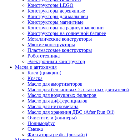
Конструкторы LEGO
Конструкторы деревянные
Конструкторы для малышей
Конструкторы магнитные
Конструкторы на радиоуправлении
Конструкторы на солнечной батарее
Металлические конструкторы
Мягкие конструкторы
Пластмассовые конструкторы
Робототехника
Электронный конструктор
Масла и автохимия
Клеи (циакрин)
Краска
Масло для амортизаторов
Масло для бензиновых 2-х тактных двигателей
Масло для воздушных фильтров
Масло для дифференциалов
Масло для нитрометана
Масло для хранения ДВС (After Run Oil)
Очистители (клинеры)
Полиморфус
Смазка
Фиксаторы резбы (локтайт)