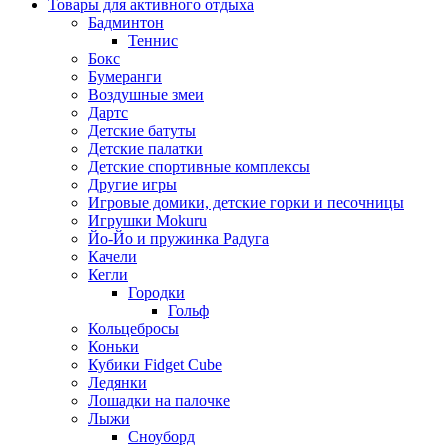
Товары для активного отдыха
Бадминтон
Теннис
Бокс
Бумеранги
Воздушные змеи
Дартс
Детские батуты
Детские палатки
Детские спортивные комплексы
Другие игры
Игровые домики, детские горки и песочницы
Игрушки Mokuru
Йо-Йо и пружинка Радуга
Качели
Кегли
Городки
Гольф
Кольцебросы
Коньки
Кубики Fidget Cube
Ледянки
Лошадки на палочке
Лыжи
Сноуборд