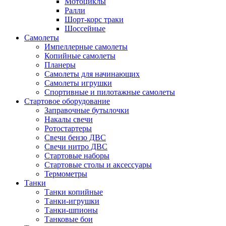
Мотоциклы
Ралли
Шорт-корс траки
Шоссейные
Самолеты
Импеллерные самолеты
Копийные самолеты
Планеры
Самолеты для начинающих
Самолеты игрушки
Спортивные и пилотажные самолеты
Стартовое оборудование
Заправочные бутылочки
Накалы свечи
Ротостартеры
Свечи бензо ДВС
Свечи нитро ДВС
Стартовые наборы
Стартовые столы и аксессуары
Термометры
Танки
Танки копийные
Танки-игрушки
Танки-шпионы
Танковые бои