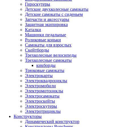
Гироскутеры
Детские двухколесные самокаты
Детские самокаты с сиденьем
Запчасти и аксессуары
Защитная экипировка
Каталки
Машинки педальные
Роликовые коньки
Самокаты для взрослых
Скейтборды
Трехколесные велосипеды
Трехколесные самокаты
кикборды
Трюковые самокаты
Электрокарты
Электроквадроциклы
Электромобили
Электромотоциклы
Электросамокаты
Электроскейты
Электроскутеры
Электротрициклы
Конструкторы
Динамический конструктор
Конструкторы Bunchems