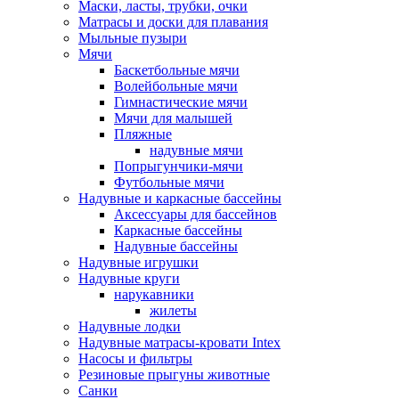
Маски, ласты, трубки, очки
Матрасы и доски для плавания
Мыльные пузыри
Мячи
Баскетбольные мячи
Волейбольные мячи
Гимнастические мячи
Мячи для малышей
Пляжные
надувные мячи
Попрыгунчики-мячи
Футбольные мячи
Надувные и каркасные бассейны
Аксессуары для бассейнов
Каркасные бассейны
Надувные бассейны
Надувные игрушки
Надувные круги
нарукавники
жилеты
Надувные лодки
Надувные матрасы-кровати Intex
Насосы и фильтры
Резиновые прыгуны животные
Санки