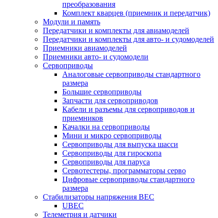
преобразования
Комплект кварцев (приемник и передатчик)
Модули и память
Передатчики и комплекты для авиамоделей
Передатчики и комплекты для авто- и судомоделей
Приемники авиамоделей
Приемники авто- и судомодели
Сервоприводы
Аналоговые сервоприводы стандартного
размера
Большие сервоприводы
Запчасти для сервоприводов
Кабели и разъемы для сервоприводов и
приемников
Качалки на сервоприводы
Мини и микро сервоприводы
Сервоприводы для выпуска шасси
Сервоприводы для гироскопа
Сервоприводы для паруса
Сервотестеры, программаторы серво
Цифровые сервоприводы стандартного
размера
Стабилизаторы напряжения BEC
UBEC
Телеметрия и датчики