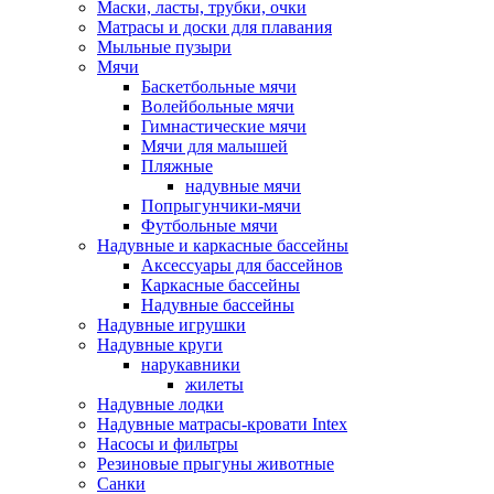
Маски, ласты, трубки, очки
Матрасы и доски для плавания
Мыльные пузыри
Мячи
Баскетбольные мячи
Волейбольные мячи
Гимнастические мячи
Мячи для малышей
Пляжные
надувные мячи
Попрыгунчики-мячи
Футбольные мячи
Надувные и каркасные бассейны
Аксессуары для бассейнов
Каркасные бассейны
Надувные бассейны
Надувные игрушки
Надувные круги
нарукавники
жилеты
Надувные лодки
Надувные матрасы-кровати Intex
Насосы и фильтры
Резиновые прыгуны животные
Санки