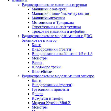
Машины
Радиоуправляемые машинки-игрушки
Машинки с камерой
Машинки с копийными кузовами
Машинки-игрушки
Мотоциклы и Трициклы
Строительная и спецтехника
Трюковые машинки и амфибии
Радиоуправляемые модели машин с ДВС,
бензиновые и нитро
Багги
Внедорожники (трагги)
Внедорожники на бензине 1:5 и 1:8
Монстры
Ралли
Шорт-корс траки
Шоссейные
Радиоуправляемые модели машин электро
Багги
Внедорожники (трагги)
Грузовики и прицепы
Дрифт
Краулеры и трофи
Модели Kyosho Mini-Z
Монстры