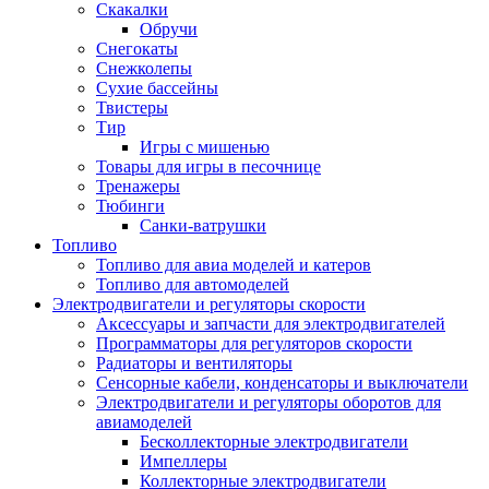
Скакалки
Обручи
Снегокаты
Снежколепы
Сухие бассейны
Твистеры
Тир
Игры с мишенью
Товары для игры в песочнице
Тренажеры
Тюбинги
Санки-ватрушки
Топливо
Топливо для авиа моделей и катеров
Топливо для автомоделей
Электродвигатели и регуляторы скорости
Аксессуары и запчасти для электродвигателей
Программаторы для регуляторов скорости
Радиаторы и вентиляторы
Сенсорные кабели, конденсаторы и выключатели
Электродвигатели и регуляторы оборотов для
авиамоделей
Бесколлекторные электродвигатели
Импеллеры
Коллекторные электродвигатели