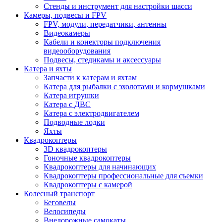
Стенды и инструмент для настройки шасси
Камеры, подвесы и FPV
FPV, модули, передатчики, антенны
Видеокамеры
Кабели и конекторы подключения
видеооборудования
Подвесы, стедикамы и аксессуары
Катера и яхты
Запчасти к катерам и яхтам
Катера для рыбалки с эхолотами и кормушками
Катера игрушки
Катера с ДВС
Катера с электродвигателем
Подводные лодки
Яхты
Квадрокоптеры
3D квадрокоптеры
Гоночные квадрокоптеры
Квадрокоптеры для начинающих
Квадрокоптеры профессиональные для съемки
Квадрокоптеры с камерой
Колесный транспорт
Беговелы
Велосипеды
Внедорожные самокаты