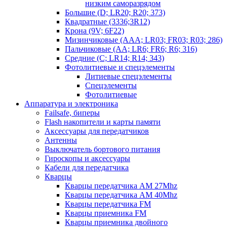
низким саморазрядом
Большие (D; LR20; R20; 373)
Квадратные (3336;3R12)
Крона (9V; 6F22)
Мизинчиковые (AAA; LR03; FR03; R03; 286)
Пальчиковые (AA; LR6; FR6; R6; 316)
Средние (C; LR14; R14; 343)
Фотолитиевые и спецэлементы
Литиевые спецэлементы
Спецэлементы
Фотолитиевые
Аппаратура и электроника
Failsafe, биперы
Flash накопители и карты памяти
Аксессуары для передатчиков
Антенны
Выключатель бортового питания
Гироскопы и аксессуары
Кабели для передатчика
Кварцы
Кварцы передатчика AM 27Mhz
Кварцы передатчика AM 40Mhz
Кварцы передатчика FM
Кварцы приемника FM
Кварцы приемника двойного