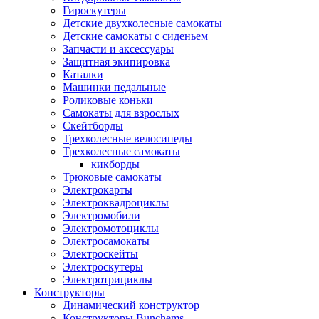
Гироскутеры
Детские двухколесные самокаты
Детские самокаты с сиденьем
Запчасти и аксессуары
Защитная экипировка
Каталки
Машинки педальные
Роликовые коньки
Самокаты для взрослых
Скейтборды
Трехколесные велосипеды
Трехколесные самокаты
кикборды
Трюковые самокаты
Электрокарты
Электроквадроциклы
Электромобили
Электромотоциклы
Электросамокаты
Электроскейты
Электроскутеры
Электротрициклы
Конструкторы
Динамический конструктор
Конструкторы Bunchems