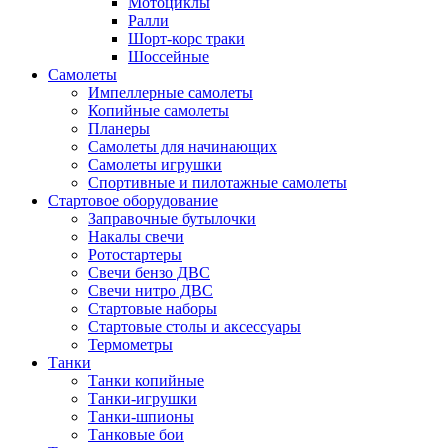
Мотоциклы
Ралли
Шорт-корс траки
Шоссейные
Самолеты
Импеллерные самолеты
Копийные самолеты
Планеры
Самолеты для начинающих
Самолеты игрушки
Спортивные и пилотажные самолеты
Стартовое оборудование
Заправочные бутылочки
Накалы свечи
Ротостартеры
Свечи бензо ДВС
Свечи нитро ДВС
Стартовые наборы
Стартовые столы и аксессуары
Термометры
Танки
Танки копийные
Танки-игрушки
Танки-шпионы
Танковые бои