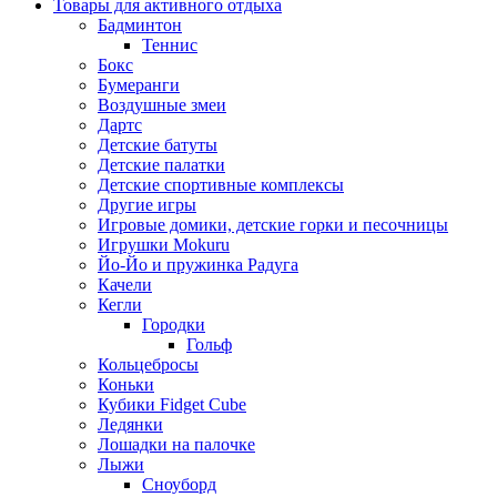
Товары для активного отдыха
Бадминтон
Теннис
Бокс
Бумеранги
Воздушные змеи
Дартс
Детские батуты
Детские палатки
Детские спортивные комплексы
Другие игры
Игровые домики, детские горки и песочницы
Игрушки Mokuru
Йо-Йо и пружинка Радуга
Качели
Кегли
Городки
Гольф
Кольцебросы
Коньки
Кубики Fidget Cube
Ледянки
Лошадки на палочке
Лыжи
Сноуборд