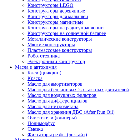
Конструкторы LEGO
Конструкторы деревянные
Конструкторы для малышей
Конструкторы магнитные
Конструкторы на радиоуправлении
Конструкторы на солнечной батарее
Металлические конструкторы
Мягкие конструкторы
Пластмассовые конструкторы
Робототехника
Электронный конструктор
Масла и автохимия
Клеи (циакрин)
Краска
Масло для амортизаторов
Масло для бензиновых 2-х тактных двигателей
Масло для воздушных фильтров
Масло для дифференциалов
Масло для нитрометана
Масло для хранения ДВС (After Run Oil)
Очистители (клинеры)
Полиморфус
Смазка
Фиксаторы резбы (локтайт)