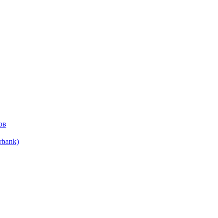
ов
bank)