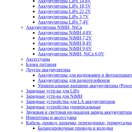
Аккумуляторы LiPo 14,8V
Аккумуляторы LiPo 18,5V
Аккумуляторы LiPo 22,2V
Аккумуляторы LiPo 3,7V
Аккумуляторы LiPo 7,4V
Аккумуляторы NiMH, NiCa
Аккумуляторы NiMH 4,8V
Аккумуляторы NiMH 7,2V
Аккумуляторы NiMH 8,4V
Аккумуляторы NiMH 9,6V
Аккумуляторы NiMH, NiCa 6,0V
Аксессуары
Блоки питания
Другие аккумуляторы
Аккумуляторы для видеокамер и фотоаппарат
Аккумуляторы для радиотелефонов
Универсальные внешние аккумуляторы (Power
Зарядные устр-ва для LiPo
Зарядные устр-ва для NiMH
Зарядные устройства для LA аккумуляторов
Зарядные устройства универсальные
Звуковая и световая индикация заряда аккумулятора
Инверторы и аксессуары
Кабель, провод, разъемы, переходники, термоусадка
Балансировочные провода и колодки