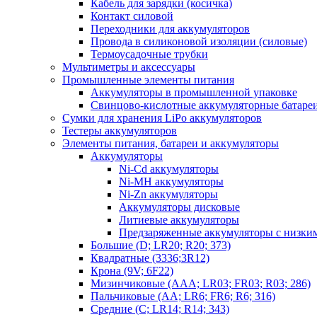
Кабель для зарядки (косичка)
Контакт силовой
Переходники для аккумуляторов
Провода в силиконовой изоляции (силовые)
Термоусадочные трубки
Мультиметры и аксессуары
Промышленные элементы питания
Аккумуляторы в промышленной упаковке
Свинцово-кислотные аккумуляторные батаре
Сумки для хранения LiPo аккумуляторов
Тестеры аккумуляторов
Элементы питания, батареи и аккумуляторы
Аккумуляторы
Ni-Cd аккумуляторы
Ni-MH аккумуляторы
Ni-Zn аккумуляторы
Аккумуляторы дисковые
Литиевые аккумуляторы
Предзаряженные аккумуляторы с низки
Большие (D; LR20; R20; 373)
Квадратные (3336;3R12)
Крона (9V; 6F22)
Мизинчиковые (AAA; LR03; FR03; R03; 286)
Пальчиковые (AA; LR6; FR6; R6; 316)
Средние (C; LR14; R14; 343)