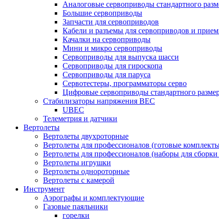
Аналоговые сервоприводы стандартного разм
Большие сервоприводы
Запчасти для сервоприводов
Кабели и разъемы для сервоприводов и прие
Качалки на сервоприводы
Мини и микро сервоприводы
Сервоприводы для выпуска шасси
Сервоприводы для гироскопа
Сервоприводы для паруса
Сервотестеры, программаторы серво
Цифровые сервоприводы стандартного разме
Стабилизаторы напряжения BEC
UBEC
Телеметрия и датчики
Вертолеты
Вертолеты двухроторные
Вертолеты для профессионалов (готовые комплект
Вертолеты для профессионалов (наборы для сборки
Вертолеты игрушки
Вертолеты однороторные
Вертолеты с камерой
Инструмент
Аэрографы и комплектующие
Газовые паяльники
горелки