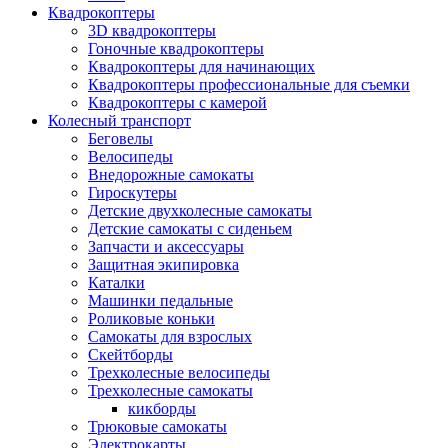
Квадрокоптеры
3D квадрокоптеры
Гоночные квадрокоптеры
Квадрокоптеры для начинающих
Квадрокоптеры профессиональные для съемки
Квадрокоптеры с камерой
Колесный транспорт
Беговелы
Велосипеды
Внедорожные самокаты
Гироскутеры
Детские двухколесные самокаты
Детские самокаты с сиденьем
Запчасти и аксессуары
Защитная экипировка
Каталки
Машинки педальные
Роликовые коньки
Самокаты для взрослых
Скейтборды
Трехколесные велосипеды
Трехколесные самокаты
кикборды
Трюковые самокаты
Электрокарты