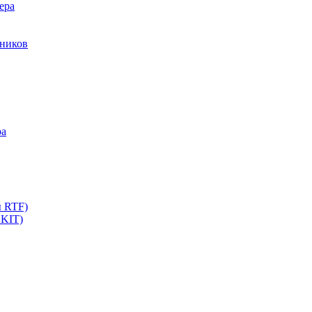
ера
мников
ра
ы RTF)
 KIT)