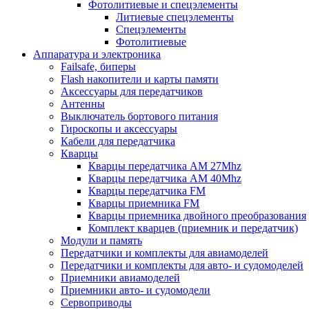
Фотолитиевые и спецэлементы
Литиевые спецэлементы
Спецэлементы
Фотолитиевые
Аппаратура и электроника
Failsafe, биперы
Flash накопители и карты памяти
Аксессуары для передатчиков
Антенны
Выключатель бортового питания
Гироскопы и аксессуары
Кабели для передатчика
Кварцы
Кварцы передатчика AM 27Mhz
Кварцы передатчика AM 40Mhz
Кварцы передатчика FM
Кварцы приемника FM
Кварцы приемника двойного преобразования
Комплект кварцев (приемник и передатчик)
Модули и память
Передатчики и комплекты для авиамоделей
Передатчики и комплекты для авто- и судомоделей
Приемники авиамоделей
Приемники авто- и судомодели
Сервоприводы