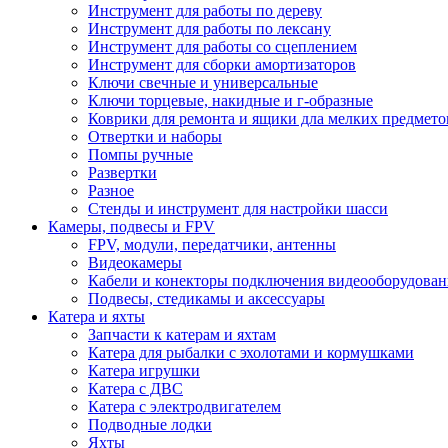
Инструмент для работы по дереву
Инструмент для работы по лексану
Инструмент для работы со сцеплением
Инструмент для сборки амортизаторов
Ключи свечные и универсальные
Ключи торцевые, накидные и г-образные
Коврики для ремонта и ящики дла мелких предмето
Отвертки и наборы
Помпы ручные
Развертки
Разное
Стенды и инструмент для настройки шасси
Камеры, подвесы и FPV
FPV, модули, передатчики, антенны
Видеокамеры
Кабели и конекторы подключения видеооборудован
Подвесы, стедикамы и аксессуары
Катера и яхты
Запчасти к катерам и яхтам
Катера для рыбалки с эхолотами и кормушками
Катера игрушки
Катера с ДВС
Катера с электродвигателем
Подводные лодки
Яхты