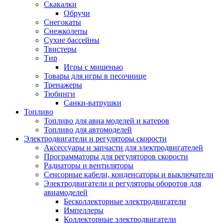
Скакалки
Обручи
Снегокаты
Снежколепы
Сухие бассейны
Твистеры
Тир
Игры с мишенью
Товары для игры в песочнице
Тренажеры
Тюбинги
Санки-ватрушки
Топливо
Топливо для авиа моделей и катеров
Топливо для автомоделей
Электродвигатели и регуляторы скорости
Аксессуары и запчасти для электродвигателей
Программаторы для регуляторов скорости
Радиаторы и вентиляторы
Сенсорные кабели, конденсаторы и выключатели
Электродвигатели и регуляторы оборотов для
авиамоделей
Бесколлекторные электродвигатели
Импеллеры
Коллекторные электродвигатели