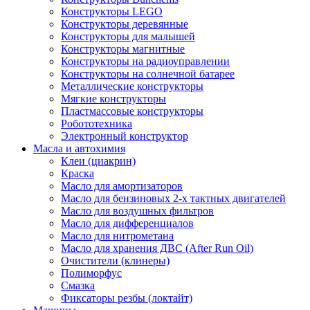
Конструкторы LEGO
Конструкторы деревянные
Конструкторы для малышей
Конструкторы магнитные
Конструкторы на радиоуправлении
Конструкторы на солнечной батарее
Металлические конструкторы
Мягкие конструкторы
Пластмассовые конструкторы
Робототехника
Электронный конструктор
Масла и автохимия
Клеи (циакрин)
Краска
Масло для амортизаторов
Масло для бензиновых 2-х тактных двигателей
Масло для воздушных фильтров
Масло для дифференциалов
Масло для нитрометана
Масло для хранения ДВС (After Run Oil)
Очистители (клинеры)
Полиморфус
Смазка
Фиксаторы резбы (локтайт)