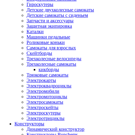
Гироскутеры
Детские двухколесные самокаты
Детские самокаты с сиденьем
Запчасти и аксессуары
Защитная экипировка
Каталки
Машинки педальные
Роликовые коньки
Самокаты для взрослых
Скейтборды
Трехколесные велосипеды
Трехколесные самокаты
кикборды
Трюковые самокаты
Электрокарты
Электроквадроциклы
Электромобили
Электромотоциклы
Электросамокаты
Электроскейты
Электроскутеры
Электротрициклы
Конструкторы
Динамический конструктор
Конструкторы Bunchems