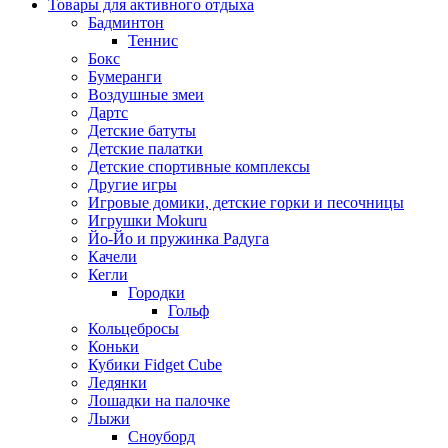
Товары для активного отдыха
Бадминтон
Теннис
Бокс
Бумеранги
Воздушные змеи
Дартс
Детские батуты
Детские палатки
Детские спортивные комплексы
Другие игры
Игровые домики, детские горки и песочницы
Игрушки Mokuru
Йо-Йо и пружинка Радуга
Качели
Кегли
Городки
Гольф
Кольцебросы
Коньки
Кубики Fidget Cube
Ледянки
Лошадки на палочке
Лыжи
Сноуборд