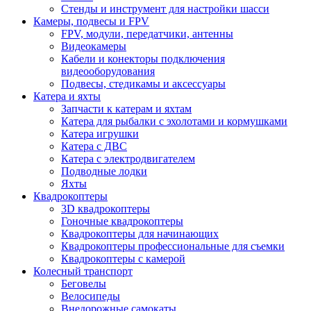
Стенды и инструмент для настройки шасси
Камеры, подвесы и FPV
FPV, модули, передатчики, антенны
Видеокамеры
Кабели и конекторы подключения
видеооборудования
Подвесы, стедикамы и аксессуары
Катера и яхты
Запчасти к катерам и яхтам
Катера для рыбалки с эхолотами и кормушками
Катера игрушки
Катера с ДВС
Катера с электродвигателем
Подводные лодки
Яхты
Квадрокоптеры
3D квадрокоптеры
Гоночные квадрокоптеры
Квадрокоптеры для начинающих
Квадрокоптеры профессиональные для съемки
Квадрокоптеры с камерой
Колесный транспорт
Беговелы
Велосипеды
Внедорожные самокаты