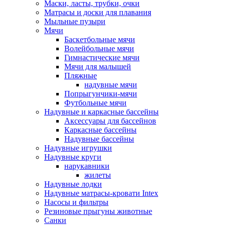
Маски, ласты, трубки, очки
Матрасы и доски для плавания
Мыльные пузыри
Мячи
Баскетбольные мячи
Волейбольные мячи
Гимнастические мячи
Мячи для малышей
Пляжные
надувные мячи
Попрыгунчики-мячи
Футбольные мячи
Надувные и каркасные бассейны
Аксессуары для бассейнов
Каркасные бассейны
Надувные бассейны
Надувные игрушки
Надувные круги
нарукавники
жилеты
Надувные лодки
Надувные матрасы-кровати Intex
Насосы и фильтры
Резиновые прыгуны животные
Санки