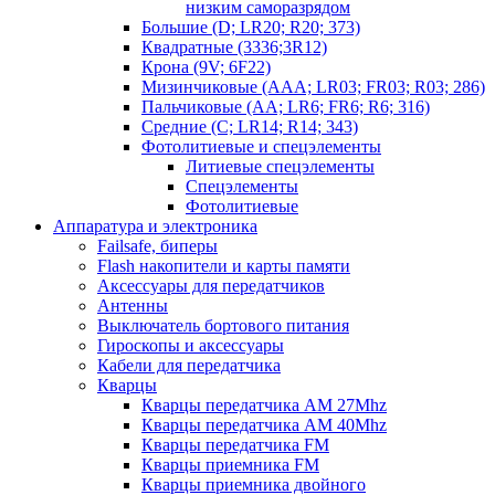
низким саморазрядом
Большие (D; LR20; R20; 373)
Квадратные (3336;3R12)
Крона (9V; 6F22)
Мизинчиковые (AAA; LR03; FR03; R03; 286)
Пальчиковые (AA; LR6; FR6; R6; 316)
Средние (C; LR14; R14; 343)
Фотолитиевые и спецэлементы
Литиевые спецэлементы
Спецэлементы
Фотолитиевые
Аппаратура и электроника
Failsafe, биперы
Flash накопители и карты памяти
Аксессуары для передатчиков
Антенны
Выключатель бортового питания
Гироскопы и аксессуары
Кабели для передатчика
Кварцы
Кварцы передатчика AM 27Mhz
Кварцы передатчика AM 40Mhz
Кварцы передатчика FM
Кварцы приемника FM
Кварцы приемника двойного