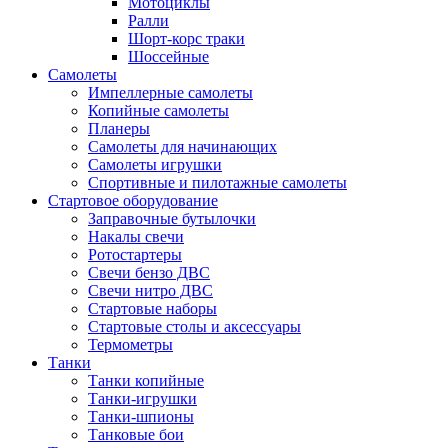
Мотоциклы
Ралли
Шорт-корс траки
Шоссейные
Самолеты
Импеллерные самолеты
Копийные самолеты
Планеры
Самолеты для начинающих
Самолеты игрушки
Спортивные и пилотажные самолеты
Стартовое оборудование
Заправочные бутылочки
Накалы свечи
Ротостартеры
Свечи бензо ДВС
Свечи нитро ДВС
Стартовые наборы
Стартовые столы и аксессуары
Термометры
Танки
Танки копийные
Танки-игрушки
Танки-шпионы
Танковые бои