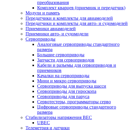
преобразования
Комплект кварцев (приемник и передатчик)
Модули и память
Передатчики и комплекты для авиамоделей
Передатчики и комплекты для авто- и судомоделей
Приемники авиамоделей
Приемники авто- и судомодели
Сервоприводы
Аналоговые сервоприводы стандартного
размера
Большие сервоприводы
Запчасти для сервоприводов
Кабели и разъемы для сервоприводов и
приемников
Качалки на сервоприводы
Мини и микро сервоприводы
Сервоприводы для выпуска шасси
Сервоприводы для гироскопа
Сервоприводы для паруса
Сервотестеры, программаторы серво
Цифровые сервоприводы стандартного
размера
Стабилизаторы напряжения BEC
UBEC
Телеметрия и датчики