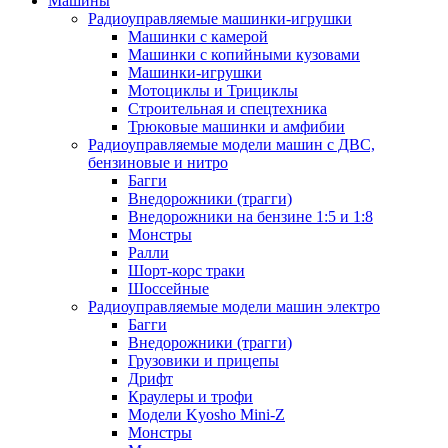
Машины
Радиоуправляемые машинки-игрушки
Машинки с камерой
Машинки с копийными кузовами
Машинки-игрушки
Мотоциклы и Трициклы
Строительная и спецтехника
Трюковые машинки и амфибии
Радиоуправляемые модели машин с ДВС,
бензиновые и нитро
Багги
Внедорожники (трагги)
Внедорожники на бензине 1:5 и 1:8
Монстры
Ралли
Шорт-корс траки
Шоссейные
Радиоуправляемые модели машин электро
Багги
Внедорожники (трагги)
Грузовики и прицепы
Дрифт
Краулеры и трофи
Модели Kyosho Mini-Z
Монстры