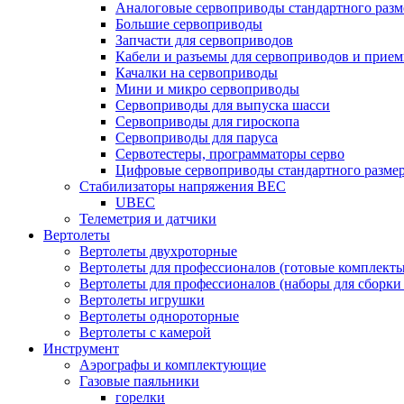
Аналоговые сервоприводы стандартного разм
Большие сервоприводы
Запчасти для сервоприводов
Кабели и разъемы для сервоприводов и прие
Качалки на сервоприводы
Мини и микро сервоприводы
Сервоприводы для выпуска шасси
Сервоприводы для гироскопа
Сервоприводы для паруса
Сервотестеры, программаторы серво
Цифровые сервоприводы стандартного разме
Стабилизаторы напряжения BEC
UBEC
Телеметрия и датчики
Вертолеты
Вертолеты двухроторные
Вертолеты для профессионалов (готовые комплект
Вертолеты для профессионалов (наборы для сборки
Вертолеты игрушки
Вертолеты однороторные
Вертолеты с камерой
Инструмент
Аэрографы и комплектующие
Газовые паяльники
горелки