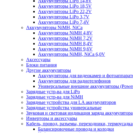
Аккумуляторы LiPo 14,8V
Аккумуляторы LiPo 18,5V
Аккумуляторы LiPo 22,2V
Аккумуляторы LiPo 3,7V
Аккумуляторы LiPo 7,4V
Аккумуляторы NiMH, NiCa
Аккумуляторы NiMH 4,8V
Аккумуляторы NiMH 7,2V
Аккумуляторы NiMH 8,4V
Аккумуляторы NiMH 9,6V
Аккумуляторы NiMH, NiCa 6,0V
Аксессуары
Блоки питания
Другие аккумуляторы
Аккумуляторы для видеокамер и фотоаппарат
Аккумуляторы для радиотелефонов
Универсальные внешние аккумуляторы (Power
Зарядные устр-ва для LiPo
Зарядные устр-ва для NiMH
Зарядные устройства для LA аккумуляторов
Зарядные устройства универсальные
Звуковая и световая индикация заряда аккумулятора
Инверторы и аксессуары
Кабель, провод, разъемы, переходники, термоусадка
Балансировочные провода и колодки