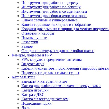
Инструмент для работы по дереву
Инструмент для работы по лексану
Инструмент для работы со сцеплением
Инструмент для сборки амортизаторов
Ключи свечные и универсальные
Ключи торцевые, накидные и г-образные
Коврики для ремонта и ящики дла мелких предмето
Отвертки и наборы
Помпы ручные
Развертки
Разное
Стенды и инструмент для настройки шасси
Камеры, подвесы и FPV
FPV, модули, передатчики, антенны
Видеокамеры
Кабели и конекторы подключения видеооборудован
Подвесы, стедикамы и аксессуары
Катера и яхты
Запчасти к катерам и яхтам
Катера для рыбалки с эхолотами и кормушками
Катера игрушки
Катера с ДВС
Катера с электродвигателем
Подводные лодки
Яхты