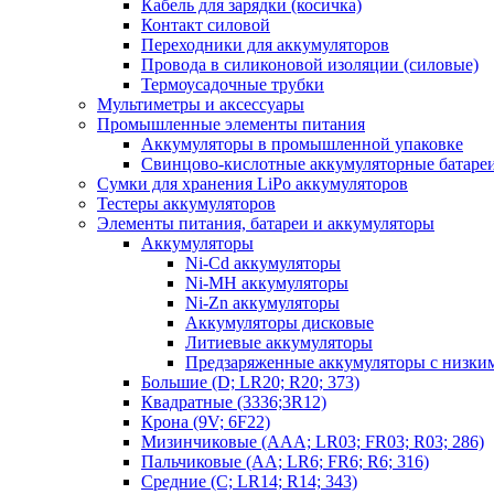
Кабель для зарядки (косичка)
Контакт силовой
Переходники для аккумуляторов
Провода в силиконовой изоляции (силовые)
Термоусадочные трубки
Мультиметры и аксессуары
Промышленные элементы питания
Аккумуляторы в промышленной упаковке
Свинцово-кислотные аккумуляторные батаре
Сумки для хранения LiPo аккумуляторов
Тестеры аккумуляторов
Элементы питания, батареи и аккумуляторы
Аккумуляторы
Ni-Cd аккумуляторы
Ni-MH аккумуляторы
Ni-Zn аккумуляторы
Аккумуляторы дисковые
Литиевые аккумуляторы
Предзаряженные аккумуляторы с низки
Большие (D; LR20; R20; 373)
Квадратные (3336;3R12)
Крона (9V; 6F22)
Мизинчиковые (AAA; LR03; FR03; R03; 286)
Пальчиковые (AA; LR6; FR6; R6; 316)
Средние (C; LR14; R14; 343)