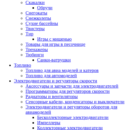
Скакалки
Обручи
Снегокаты
Снежколепы
Сухие бассейны
Твистеры
Тир
Игры с мишенью
Товары для игры в песочнице
Тренажеры
Тюбинги
Санки-ватрушки
Топливо
Топливо для авиа моделей и катеров
Топливо для автомоделей
Электродвигатели и регуляторы скорости
Аксессуары и запчасти для электродвигателей
Программаторы для регуляторов скорости
Радиаторы и вентиляторы
Сенсорные кабели, конденсаторы и выключатели
Электродвигатели и регуляторы оборотов для
авиамоделей
Бесколлекторные электродвигатели
Импеллеры
Коллекторные электродвигатели