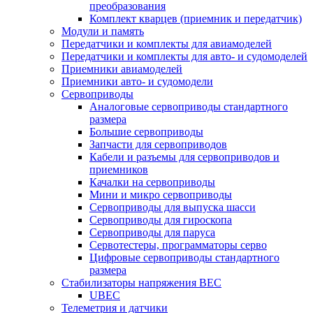
преобразования
Комплект кварцев (приемник и передатчик)
Модули и память
Передатчики и комплекты для авиамоделей
Передатчики и комплекты для авто- и судомоделей
Приемники авиамоделей
Приемники авто- и судомодели
Сервоприводы
Аналоговые сервоприводы стандартного
размера
Большие сервоприводы
Запчасти для сервоприводов
Кабели и разъемы для сервоприводов и
приемников
Качалки на сервоприводы
Мини и микро сервоприводы
Сервоприводы для выпуска шасси
Сервоприводы для гироскопа
Сервоприводы для паруса
Сервотестеры, программаторы серво
Цифровые сервоприводы стандартного
размера
Стабилизаторы напряжения BEC
UBEC
Телеметрия и датчики