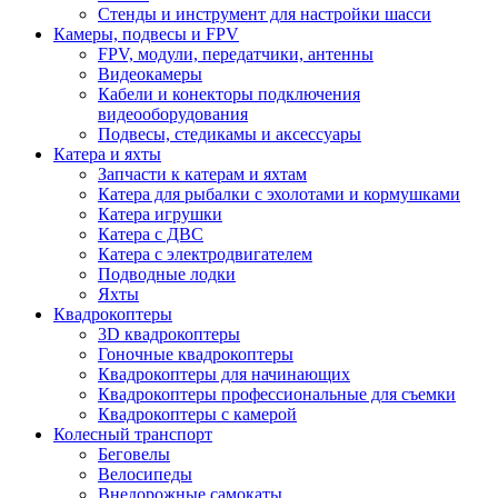
Стенды и инструмент для настройки шасси
Камеры, подвесы и FPV
FPV, модули, передатчики, антенны
Видеокамеры
Кабели и конекторы подключения
видеооборудования
Подвесы, стедикамы и аксессуары
Катера и яхты
Запчасти к катерам и яхтам
Катера для рыбалки с эхолотами и кормушками
Катера игрушки
Катера с ДВС
Катера с электродвигателем
Подводные лодки
Яхты
Квадрокоптеры
3D квадрокоптеры
Гоночные квадрокоптеры
Квадрокоптеры для начинающих
Квадрокоптеры профессиональные для съемки
Квадрокоптеры с камерой
Колесный транспорт
Беговелы
Велосипеды
Внедорожные самокаты