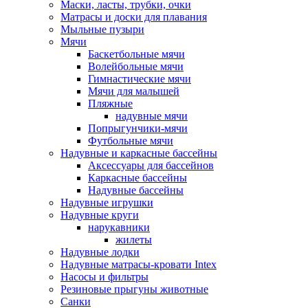
Маски, ласты, трубки, очки
Матрасы и доски для плавания
Мыльные пузыри
Мячи
Баскетбольные мячи
Волейбольные мячи
Гимнастические мячи
Мячи для малышей
Пляжные
надувные мячи
Попрыгунчики-мячи
Футбольные мячи
Надувные и каркасные бассейны
Аксессуары для бассейнов
Каркасные бассейны
Надувные бассейны
Надувные игрушки
Надувные круги
нарукавники
жилеты
Надувные лодки
Надувные матрасы-кровати Intex
Насосы и фильтры
Резиновые прыгуны животные
Санки