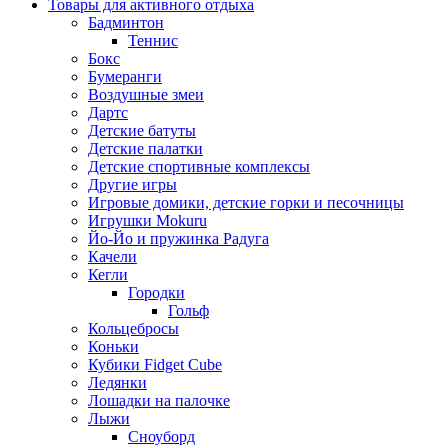
Товары для активного отдыха
Бадминтон
Теннис
Бокс
Бумеранги
Воздушные змеи
Дартс
Детские батуты
Детские палатки
Детские спортивные комплексы
Другие игры
Игровые домики, детские горки и песочницы
Игрушки Mokuru
Йо-Йо и пружинка Радуга
Качели
Кегли
Городки
Гольф
Кольцебросы
Коньки
Кубики Fidget Cube
Ледянки
Лошадки на палочке
Лыжи
Сноуборд