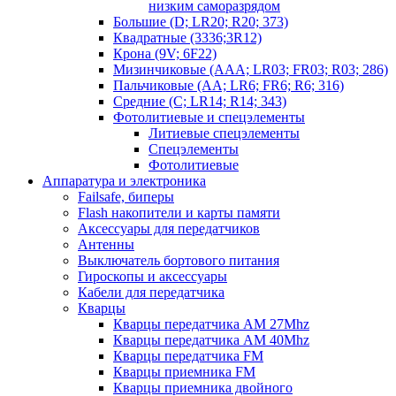
низким саморазрядом
Большие (D; LR20; R20; 373)
Квадратные (3336;3R12)
Крона (9V; 6F22)
Мизинчиковые (AAA; LR03; FR03; R03; 286)
Пальчиковые (AA; LR6; FR6; R6; 316)
Средние (C; LR14; R14; 343)
Фотолитиевые и спецэлементы
Литиевые спецэлементы
Спецэлементы
Фотолитиевые
Аппаратура и электроника
Failsafe, биперы
Flash накопители и карты памяти
Аксессуары для передатчиков
Антенны
Выключатель бортового питания
Гироскопы и аксессуары
Кабели для передатчика
Кварцы
Кварцы передатчика AM 27Mhz
Кварцы передатчика AM 40Mhz
Кварцы передатчика FM
Кварцы приемника FM
Кварцы приемника двойного