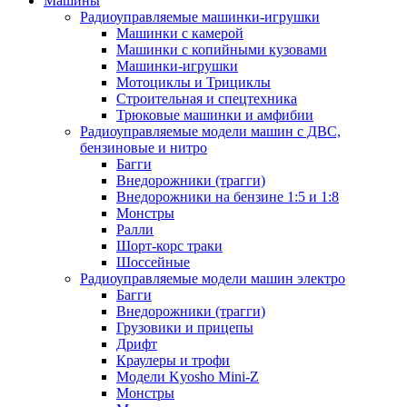
Машины
Радиоуправляемые машинки-игрушки
Машинки с камерой
Машинки с копийными кузовами
Машинки-игрушки
Мотоциклы и Трициклы
Строительная и спецтехника
Трюковые машинки и амфибии
Радиоуправляемые модели машин с ДВС,
бензиновые и нитро
Багги
Внедорожники (трагги)
Внедорожники на бензине 1:5 и 1:8
Монстры
Ралли
Шорт-корс траки
Шоссейные
Радиоуправляемые модели машин электро
Багги
Внедорожники (трагги)
Грузовики и прицепы
Дрифт
Краулеры и трофи
Модели Kyosho Mini-Z
Монстры