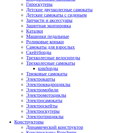
Гироскутеры
Детские двухколесные самокаты
Детские самокаты с сиденьем
Запчасти и аксессуары
Защитная экипировка
Каталки
Машинки педальные
Роликовые коньки
Самокаты для взрослых
Скейтборды
Трехколесные велосипеды
Трехколесные самокаты
кикборды
Трюковые самокаты
Электрокарты
Электроквадроциклы
Электромобили
Электромотоциклы
Электросамокаты
Электроскейты
Электроскутеры
Электротрициклы
Конструкторы
Динамический конструктор
Конструкторы Bunchems