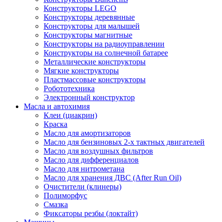
Конструкторы LEGO
Конструкторы деревянные
Конструкторы для малышей
Конструкторы магнитные
Конструкторы на радиоуправлении
Конструкторы на солнечной батарее
Металлические конструкторы
Мягкие конструкторы
Пластмассовые конструкторы
Робототехника
Электронный конструктор
Масла и автохимия
Клеи (циакрин)
Краска
Масло для амортизаторов
Масло для бензиновых 2-х тактных двигателей
Масло для воздушных фильтров
Масло для дифференциалов
Масло для нитрометана
Масло для хранения ДВС (After Run Oil)
Очистители (клинеры)
Полиморфус
Смазка
Фиксаторы резбы (локтайт)