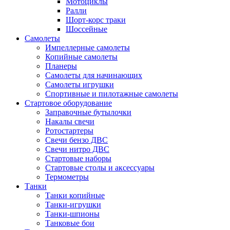
Мотоциклы
Ралли
Шорт-корс траки
Шоссейные
Самолеты
Импеллерные самолеты
Копийные самолеты
Планеры
Самолеты для начинающих
Самолеты игрушки
Спортивные и пилотажные самолеты
Стартовое оборудование
Заправочные бутылочки
Накалы свечи
Ротостартеры
Свечи бензо ДВС
Свечи нитро ДВС
Стартовые наборы
Стартовые столы и аксессуары
Термометры
Танки
Танки копийные
Танки-игрушки
Танки-шпионы
Танковые бои