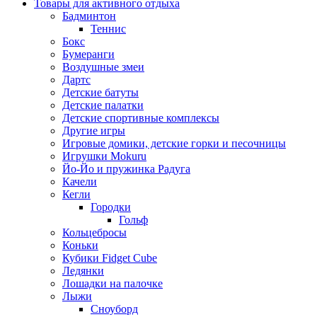
Товары для активного отдыха
Бадминтон
Теннис
Бокс
Бумеранги
Воздушные змеи
Дартс
Детские батуты
Детские палатки
Детские спортивные комплексы
Другие игры
Игровые домики, детские горки и песочницы
Игрушки Mokuru
Йо-Йо и пружинка Радуга
Качели
Кегли
Городки
Гольф
Кольцебросы
Коньки
Кубики Fidget Cube
Ледянки
Лошадки на палочке
Лыжи
Сноуборд