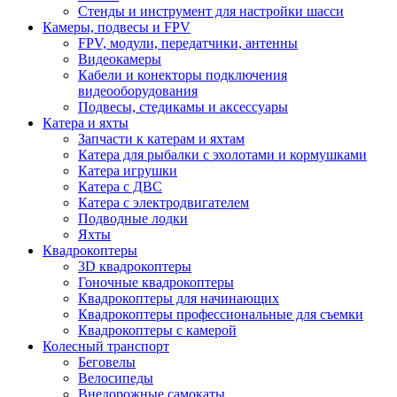
Стенды и инструмент для настройки шасси
Камеры, подвесы и FPV
FPV, модули, передатчики, антенны
Видеокамеры
Кабели и конекторы подключения
видеооборудования
Подвесы, стедикамы и аксессуары
Катера и яхты
Запчасти к катерам и яхтам
Катера для рыбалки с эхолотами и кормушками
Катера игрушки
Катера с ДВС
Катера с электродвигателем
Подводные лодки
Яхты
Квадрокоптеры
3D квадрокоптеры
Гоночные квадрокоптеры
Квадрокоптеры для начинающих
Квадрокоптеры профессиональные для съемки
Квадрокоптеры с камерой
Колесный транспорт
Беговелы
Велосипеды
Внедорожные самокаты