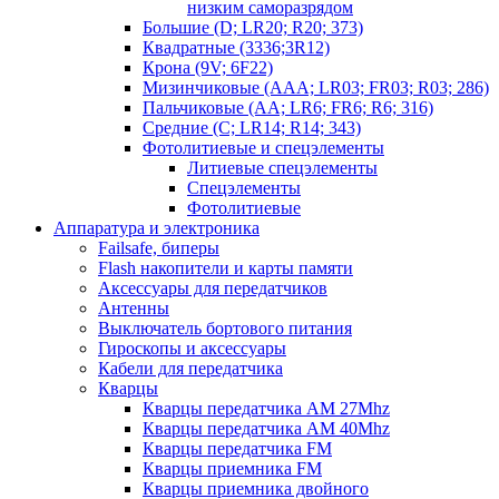
низким саморазрядом
Большие (D; LR20; R20; 373)
Квадратные (3336;3R12)
Крона (9V; 6F22)
Мизинчиковые (AAA; LR03; FR03; R03; 286)
Пальчиковые (AA; LR6; FR6; R6; 316)
Средние (C; LR14; R14; 343)
Фотолитиевые и спецэлементы
Литиевые спецэлементы
Спецэлементы
Фотолитиевые
Аппаратура и электроника
Failsafe, биперы
Flash накопители и карты памяти
Аксессуары для передатчиков
Антенны
Выключатель бортового питания
Гироскопы и аксессуары
Кабели для передатчика
Кварцы
Кварцы передатчика AM 27Mhz
Кварцы передатчика AM 40Mhz
Кварцы передатчика FM
Кварцы приемника FM
Кварцы приемника двойного