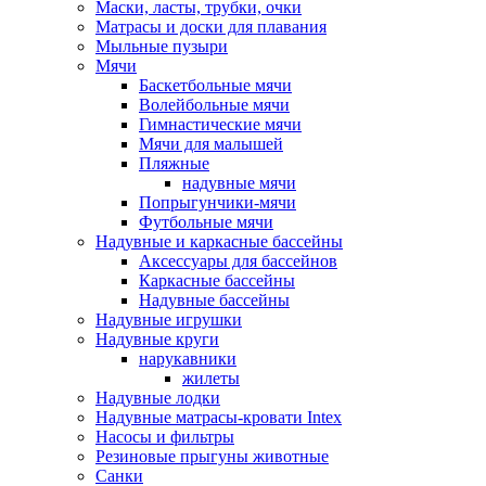
Маски, ласты, трубки, очки
Матрасы и доски для плавания
Мыльные пузыри
Мячи
Баскетбольные мячи
Волейбольные мячи
Гимнастические мячи
Мячи для малышей
Пляжные
надувные мячи
Попрыгунчики-мячи
Футбольные мячи
Надувные и каркасные бассейны
Аксессуары для бассейнов
Каркасные бассейны
Надувные бассейны
Надувные игрушки
Надувные круги
нарукавники
жилеты
Надувные лодки
Надувные матрасы-кровати Intex
Насосы и фильтры
Резиновые прыгуны животные
Санки