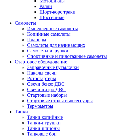
Мотоциклы
Ралли
Шорт-корс траки
Шоссейные
Самолеты
Импеллерные самолеты
Копийные самолеты
Планеры
Самолеты для начинающих
Самолеты игрушки
Спортивные и пилотажные самолеты
Стартовое оборудование
Заправочные бутылочки
Накалы свечи
Ротостартеры
Свечи бензо ДВС
Свечи нитро ДВС
Стартовые наборы
Стартовые столы и аксессуары
Термометры
Танки
Танки копийные
Танки-игрушки
Танки-шпионы
Танковые бои