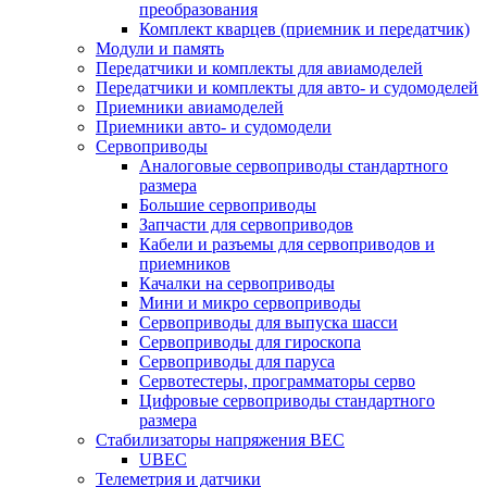
преобразования
Комплект кварцев (приемник и передатчик)
Модули и память
Передатчики и комплекты для авиамоделей
Передатчики и комплекты для авто- и судомоделей
Приемники авиамоделей
Приемники авто- и судомодели
Сервоприводы
Аналоговые сервоприводы стандартного
размера
Большие сервоприводы
Запчасти для сервоприводов
Кабели и разъемы для сервоприводов и
приемников
Качалки на сервоприводы
Мини и микро сервоприводы
Сервоприводы для выпуска шасси
Сервоприводы для гироскопа
Сервоприводы для паруса
Сервотестеры, программаторы серво
Цифровые сервоприводы стандартного
размера
Стабилизаторы напряжения BEC
UBEC
Телеметрия и датчики