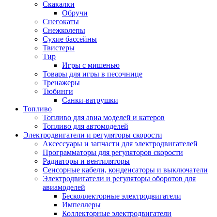
Скакалки
Обручи
Снегокаты
Снежколепы
Сухие бассейны
Твистеры
Тир
Игры с мишенью
Товары для игры в песочнице
Тренажеры
Тюбинги
Санки-ватрушки
Топливо
Топливо для авиа моделей и катеров
Топливо для автомоделей
Электродвигатели и регуляторы скорости
Аксессуары и запчасти для электродвигателей
Программаторы для регуляторов скорости
Радиаторы и вентиляторы
Сенсорные кабели, конденсаторы и выключатели
Электродвигатели и регуляторы оборотов для
авиамоделей
Бесколлекторные электродвигатели
Импеллеры
Коллекторные электродвигатели