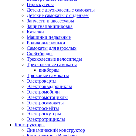
Гироскутеры
Детские двухколесные самокаты
Детские самокаты с сиденьем
Запчасти и аксессуары
Защитная экипировка
Каталки
Машинки педальные
Роликовые коньки
Самокаты для взрослых
Скейтборды
Трехколесные велосипеды
Трехколесные самокаты
кикборды
Трюковые самокаты
Электрокарты
Электроквадроциклы
Электромобили
Электромотоциклы
Электросамокаты
Электроскейты
Электроскутеры
Электротрициклы
Конструкторы
Динамический конструктор
Конструкторы Bunchems