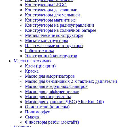
Конструкторы LEGO
Конструкторы деревянные
Конструкторы для малышей
Конструкторы магнитные
Конструкторы на радиоуправлении
Конструкторы на солнечной батарее
Металлические конструкторы
Мягкие конструкторы
Пластмассовые конструкторы
Робототехника
Электронный конструктор
Масла и автохимия
Клеи (циакрин)
Краска
Масло для амортизаторов
Масло для бензиновых 2-х тактных двигателей
Масло для воздушных фильтров
Масло для дифференциалов
Масло для нитрометана
Масло для хранения ДВС (After Run Oil)
Очистители (клинеры)
Полиморфус
Смазка
Фиксаторы резбы (локтайт)