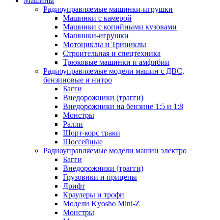
Машины
Радиоуправляемые машинки-игрушки
Машинки с камерой
Машинки с копийными кузовами
Машинки-игрушки
Мотоциклы и Трициклы
Строительная и спецтехника
Трюковые машинки и амфибии
Радиоуправляемые модели машин с ДВС,
бензиновые и нитро
Багги
Внедорожники (трагги)
Внедорожники на бензине 1:5 и 1:8
Монстры
Ралли
Шорт-корс траки
Шоссейные
Радиоуправляемые модели машин электро
Багги
Внедорожники (трагги)
Грузовики и прицепы
Дрифт
Краулеры и трофи
Модели Kyosho Mini-Z
Монстры