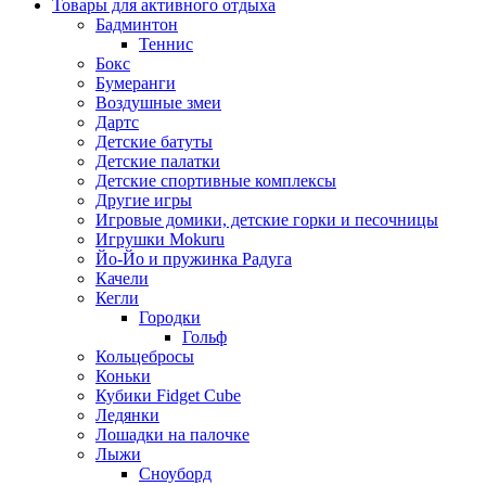
Товары для активного отдыха
Бадминтон
Теннис
Бокс
Бумеранги
Воздушные змеи
Дартс
Детские батуты
Детские палатки
Детские спортивные комплексы
Другие игры
Игровые домики, детские горки и песочницы
Игрушки Mokuru
Йо-Йо и пружинка Радуга
Качели
Кегли
Городки
Гольф
Кольцебросы
Коньки
Кубики Fidget Cube
Ледянки
Лошадки на палочке
Лыжи
Сноуборд