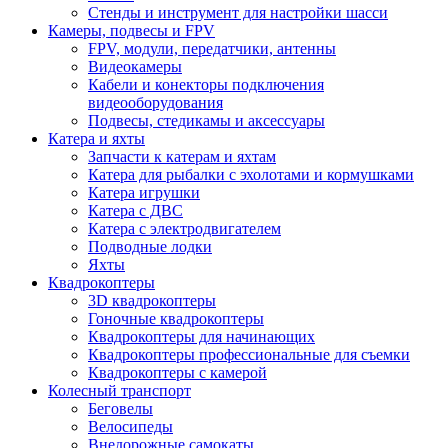
Стенды и инструмент для настройки шасси
Камеры, подвесы и FPV
FPV, модули, передатчики, антенны
Видеокамеры
Кабели и конекторы подключения
видеооборудования
Подвесы, стедикамы и аксессуары
Катера и яхты
Запчасти к катерам и яхтам
Катера для рыбалки с эхолотами и кормушками
Катера игрушки
Катера с ДВС
Катера с электродвигателем
Подводные лодки
Яхты
Квадрокоптеры
3D квадрокоптеры
Гоночные квадрокоптеры
Квадрокоптеры для начинающих
Квадрокоптеры профессиональные для съемки
Квадрокоптеры с камерой
Колесный транспорт
Беговелы
Велосипеды
Внедорожные самокаты