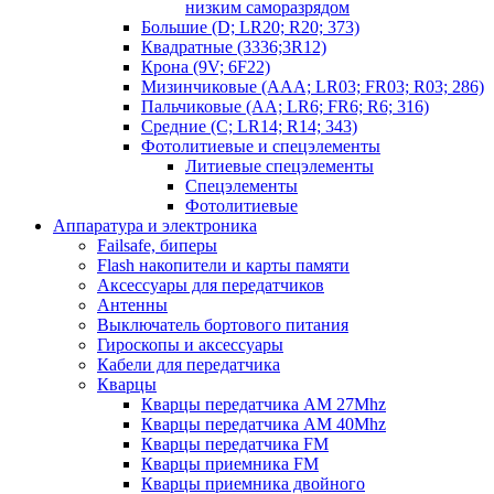
низким саморазрядом
Большие (D; LR20; R20; 373)
Квадратные (3336;3R12)
Крона (9V; 6F22)
Мизинчиковые (AAA; LR03; FR03; R03; 286)
Пальчиковые (AA; LR6; FR6; R6; 316)
Средние (C; LR14; R14; 343)
Фотолитиевые и спецэлементы
Литиевые спецэлементы
Спецэлементы
Фотолитиевые
Аппаратура и электроника
Failsafe, биперы
Flash накопители и карты памяти
Аксессуары для передатчиков
Антенны
Выключатель бортового питания
Гироскопы и аксессуары
Кабели для передатчика
Кварцы
Кварцы передатчика AM 27Mhz
Кварцы передатчика AM 40Mhz
Кварцы передатчика FM
Кварцы приемника FM
Кварцы приемника двойного