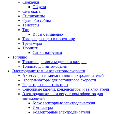
Скакалки
Обручи
Снегокаты
Снежколепы
Сухие бассейны
Твистеры
Тир
Игры с мишенью
Товары для игры в песочнице
Тренажеры
Тюбинги
Санки-ватрушки
Топливо
Топливо для авиа моделей и катеров
Топливо для автомоделей
Электродвигатели и регуляторы скорости
Аксессуары и запчасти для электродвигателей
Программаторы для регуляторов скорости
Радиаторы и вентиляторы
Сенсорные кабели, конденсаторы и выключатели
Электродвигатели и регуляторы оборотов для
авиамоделей
Бесколлекторные электродвигатели
Импеллеры
Коллекторные электродвигатели