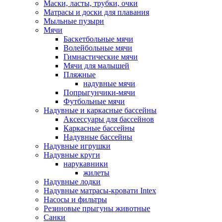
Маски, ласты, трубки, очки
Матрасы и доски для плавания
Мыльные пузыри
Мячи
Баскетбольные мячи
Волейбольные мячи
Гимнастические мячи
Мячи для малышей
Пляжные
надувные мячи
Попрыгунчики-мячи
Футбольные мячи
Надувные и каркасные бассейны
Аксессуары для бассейнов
Каркасные бассейны
Надувные бассейны
Надувные игрушки
Надувные круги
нарукавники
жилеты
Надувные лодки
Надувные матрасы-кровати Intex
Насосы и фильтры
Резиновые прыгуны животные
Санки