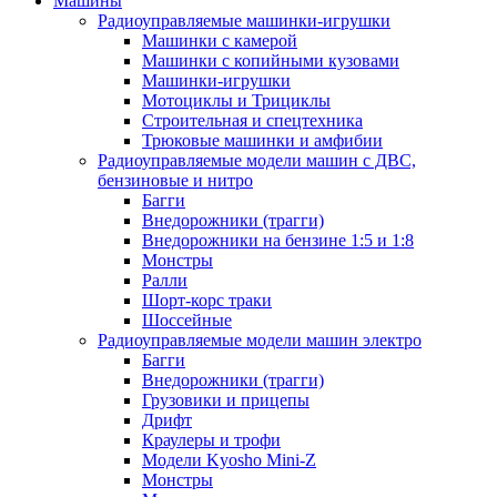
Машины
Радиоуправляемые машинки-игрушки
Машинки с камерой
Машинки с копийными кузовами
Машинки-игрушки
Мотоциклы и Трициклы
Строительная и спецтехника
Трюковые машинки и амфибии
Радиоуправляемые модели машин с ДВС,
бензиновые и нитро
Багги
Внедорожники (трагги)
Внедорожники на бензине 1:5 и 1:8
Монстры
Ралли
Шорт-корс траки
Шоссейные
Радиоуправляемые модели машин электро
Багги
Внедорожники (трагги)
Грузовики и прицепы
Дрифт
Краулеры и трофи
Модели Kyosho Mini-Z
Монстры