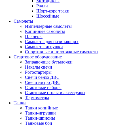
Мотоциклы
Ралли
Шорт-корс траки
Шоссейные
Самолеты
Импеллерные самолеты
Копийные самолеты
Планеры
Самолеты для начинающих
Самолеты игрушки
Спортивные и пилотажные самолеты
Стартовое оборудование
Заправочные бутылочки
Накалы свечи
Ротостартеры
Свечи бензо ДВС
Свечи нитро ДВС
Стартовые наборы
Стартовые столы и аксессуары
Термометры
Танки
Танки копийные
Танки-игрушки
Танки-шпионы
Танковые бои