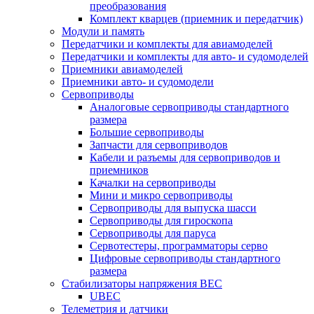
преобразования
Комплект кварцев (приемник и передатчик)
Модули и память
Передатчики и комплекты для авиамоделей
Передатчики и комплекты для авто- и судомоделей
Приемники авиамоделей
Приемники авто- и судомодели
Сервоприводы
Аналоговые сервоприводы стандартного
размера
Большие сервоприводы
Запчасти для сервоприводов
Кабели и разъемы для сервоприводов и
приемников
Качалки на сервоприводы
Мини и микро сервоприводы
Сервоприводы для выпуска шасси
Сервоприводы для гироскопа
Сервоприводы для паруса
Сервотестеры, программаторы серво
Цифровые сервоприводы стандартного
размера
Стабилизаторы напряжения BEC
UBEC
Телеметрия и датчики