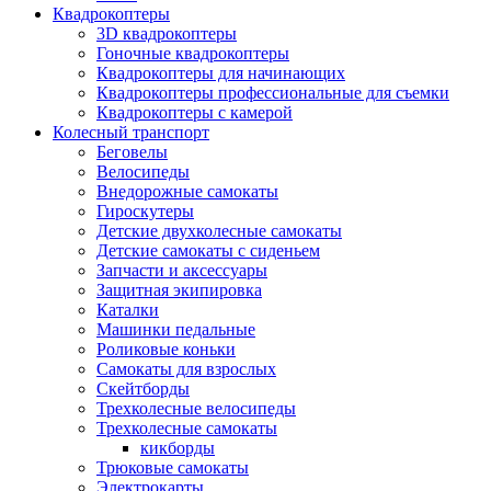
Квадрокоптеры
3D квадрокоптеры
Гоночные квадрокоптеры
Квадрокоптеры для начинающих
Квадрокоптеры профессиональные для съемки
Квадрокоптеры с камерой
Колесный транспорт
Беговелы
Велосипеды
Внедорожные самокаты
Гироскутеры
Детские двухколесные самокаты
Детские самокаты с сиденьем
Запчасти и аксессуары
Защитная экипировка
Каталки
Машинки педальные
Роликовые коньки
Самокаты для взрослых
Скейтборды
Трехколесные велосипеды
Трехколесные самокаты
кикборды
Трюковые самокаты
Электрокарты