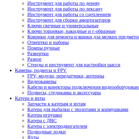
Инструмент для работы по дереву
Инструмент для работы по лексану
Инструмент для работы со сцеплением
Инструмент для сборки амортизаторов
Ключи свечные и универсальные
Ключи торцевые, накидные и г-образные
Коврики для ремонта и ящики дла мелких предмето
Отвертки и наборы
Помпы ручные
Развертки
Разное
Стенды и инструмент для настройки шасси
Камеры, подвесы и FPV
FPV, модули, передатчики, антенны
Видеокамеры
Кабели и конекторы подключения видеооборудован
Подвесы, стедикамы и аксессуары
Катера и яхты
Запчасти к катерам и яхтам
Катера для рыбалки с эхолотами и кормушками
Катера игрушки
Катера с ДВС
Катера с электродвигателем
Подводные лодки
Яхты