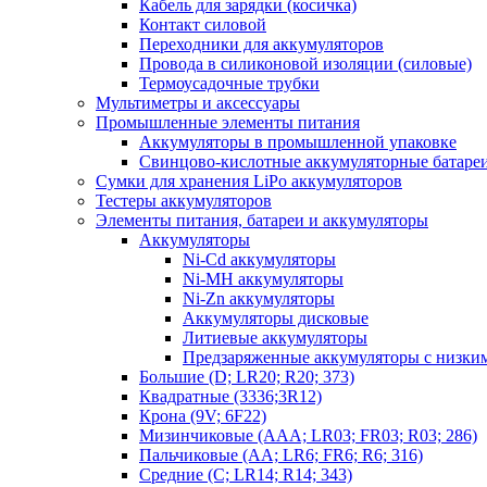
Кабель для зарядки (косичка)
Контакт силовой
Переходники для аккумуляторов
Провода в силиконовой изоляции (силовые)
Термоусадочные трубки
Мультиметры и аксессуары
Промышленные элементы питания
Аккумуляторы в промышленной упаковке
Свинцово-кислотные аккумуляторные батаре
Сумки для хранения LiPo аккумуляторов
Тестеры аккумуляторов
Элементы питания, батареи и аккумуляторы
Аккумуляторы
Ni-Cd аккумуляторы
Ni-MH аккумуляторы
Ni-Zn аккумуляторы
Аккумуляторы дисковые
Литиевые аккумуляторы
Предзаряженные аккумуляторы с низки
Большие (D; LR20; R20; 373)
Квадратные (3336;3R12)
Крона (9V; 6F22)
Мизинчиковые (AAA; LR03; FR03; R03; 286)
Пальчиковые (AA; LR6; FR6; R6; 316)
Средние (C; LR14; R14; 343)