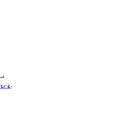
ов
bank)