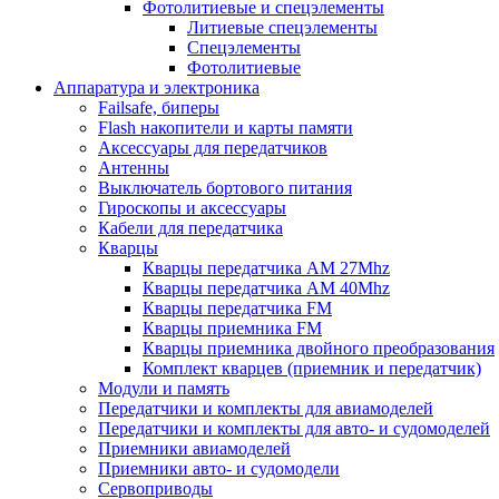
Фотолитиевые и спецэлементы
Литиевые спецэлементы
Спецэлементы
Фотолитиевые
Аппаратура и электроника
Failsafe, биперы
Flash накопители и карты памяти
Аксессуары для передатчиков
Антенны
Выключатель бортового питания
Гироскопы и аксессуары
Кабели для передатчика
Кварцы
Кварцы передатчика AM 27Mhz
Кварцы передатчика AM 40Mhz
Кварцы передатчика FM
Кварцы приемника FM
Кварцы приемника двойного преобразования
Комплект кварцев (приемник и передатчик)
Модули и память
Передатчики и комплекты для авиамоделей
Передатчики и комплекты для авто- и судомоделей
Приемники авиамоделей
Приемники авто- и судомодели
Сервоприводы