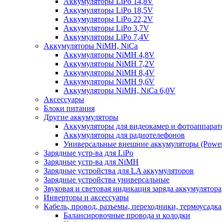
Аккумуляторы LiPo 14,8V
Аккумуляторы LiPo 18,5V
Аккумуляторы LiPo 22,2V
Аккумуляторы LiPo 3,7V
Аккумуляторы LiPo 7,4V
Аккумуляторы NiMH, NiCa
Аккумуляторы NiMH 4,8V
Аккумуляторы NiMH 7,2V
Аккумуляторы NiMH 8,4V
Аккумуляторы NiMH 9,6V
Аккумуляторы NiMH, NiCa 6,0V
Аксессуары
Блоки питания
Другие аккумуляторы
Аккумуляторы для видеокамер и фотоаппарат
Аккумуляторы для радиотелефонов
Универсальные внешние аккумуляторы (Power
Зарядные устр-ва для LiPo
Зарядные устр-ва для NiMH
Зарядные устройства для LA аккумуляторов
Зарядные устройства универсальные
Звуковая и световая индикация заряда аккумулятора
Инверторы и аксессуары
Кабель, провод, разъемы, переходники, термоусадка
Балансировочные провода и колодки