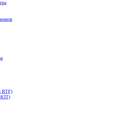
ера
мников
ра
ы RTF)
 KIT)