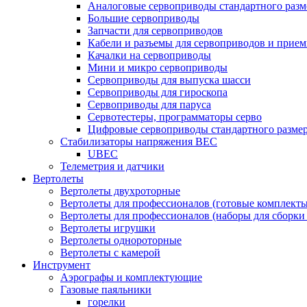
Аналоговые сервоприводы стандартного разм
Большие сервоприводы
Запчасти для сервоприводов
Кабели и разъемы для сервоприводов и прие
Качалки на сервоприводы
Мини и микро сервоприводы
Сервоприводы для выпуска шасси
Сервоприводы для гироскопа
Сервоприводы для паруса
Сервотестеры, программаторы серво
Цифровые сервоприводы стандартного разме
Стабилизаторы напряжения BEC
UBEC
Телеметрия и датчики
Вертолеты
Вертолеты двухроторные
Вертолеты для профессионалов (готовые комплект
Вертолеты для профессионалов (наборы для сборки
Вертолеты игрушки
Вертолеты однороторные
Вертолеты с камерой
Инструмент
Аэрографы и комплектующие
Газовые паяльники
горелки