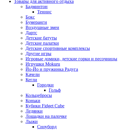
Товары для активного отдыха
Бадминтон
Теннис
Бокс
Бумеранги
Воздушные змеи
Дартс
Детские батуты
Детские палатки
Детские спортивные комплексы
Другие игры
Игровые домики, детские горки и песочницы
Игрушки Mokuru
Йо-Йо и пружинка Радуга
Качели
Кегли
Городки
Гольф
Кольцебросы
Коньки
Кубики Fidget Cube
Ледянки
Лошадки на палочке
Лыжи
Сноуборд