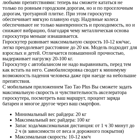
любыми препятствиями: теперь вы сможете кататься не
только по ровным городским дорогам, но и по проселочным
дорогам, тротуарной плитке. При этом гироскутер
обеспечивает мягкую плавную езду. Надувные колеса
обеспечивают не только маневренность и проходимость, но и
снижают вибрацию, благодаря чему металлическая основа
гироскутера меньше изнашивается.
Гироскутер развивает максимальную скорость 10-12 км/час,
легко преодолевает расстояние до 20 км. Модель подходит для
взрослых и детей. Отличается повышенной прочностью,
выдерживает нагрузку 20-100 кг.
Гироскутер с автобалансом не надо выравнивать, перед тем
как встать на него. Самобалнсировка сводит к минимуму
возможность падения человека даже при наезде на небольшие
препятствия.
С мобильным приложением Tao Tao Plus Вы сможете задать
максимальную скорость и чувствительность акселератора
гироскутера, посмотреть ваш маршрут, процент заряда
батареи и многое другое через ваш смартфон.
Минимальный вес райдера: 20 кг
Максимальный вес райдера: 100 кг
Запас хода/максимальная дистанция: от 1 ч 30 минут до
2 ч (в зависимости от веса и дорожного покрытия)
Максимальная скорость: 10-12 км/ч