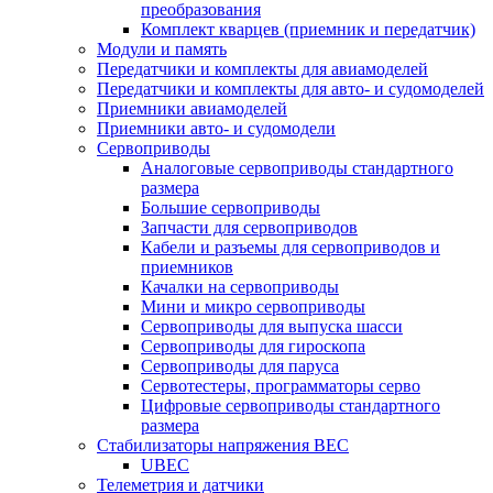
преобразования
Комплект кварцев (приемник и передатчик)
Модули и память
Передатчики и комплекты для авиамоделей
Передатчики и комплекты для авто- и судомоделей
Приемники авиамоделей
Приемники авто- и судомодели
Сервоприводы
Аналоговые сервоприводы стандартного
размера
Большие сервоприводы
Запчасти для сервоприводов
Кабели и разъемы для сервоприводов и
приемников
Качалки на сервоприводы
Мини и микро сервоприводы
Сервоприводы для выпуска шасси
Сервоприводы для гироскопа
Сервоприводы для паруса
Сервотестеры, программаторы серво
Цифровые сервоприводы стандартного
размера
Стабилизаторы напряжения BEC
UBEC
Телеметрия и датчики