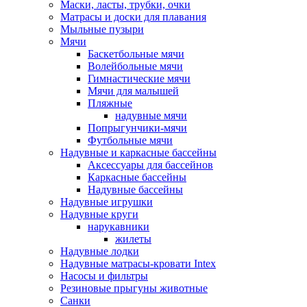
Маски, ласты, трубки, очки
Матрасы и доски для плавания
Мыльные пузыри
Мячи
Баскетбольные мячи
Волейбольные мячи
Гимнастические мячи
Мячи для малышей
Пляжные
надувные мячи
Попрыгунчики-мячи
Футбольные мячи
Надувные и каркасные бассейны
Аксессуары для бассейнов
Каркасные бассейны
Надувные бассейны
Надувные игрушки
Надувные круги
нарукавники
жилеты
Надувные лодки
Надувные матрасы-кровати Intex
Насосы и фильтры
Резиновые прыгуны животные
Санки