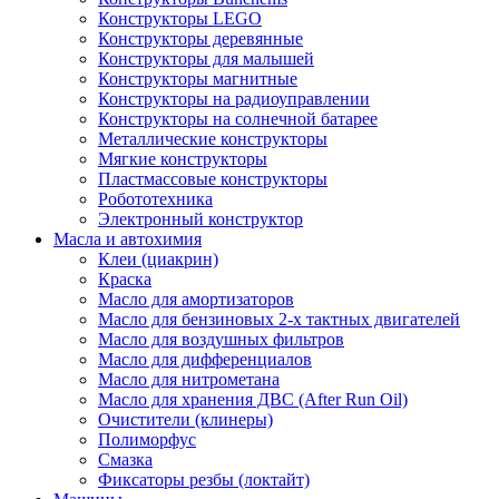
Конструкторы LEGO
Конструкторы деревянные
Конструкторы для малышей
Конструкторы магнитные
Конструкторы на радиоуправлении
Конструкторы на солнечной батарее
Металлические конструкторы
Мягкие конструкторы
Пластмассовые конструкторы
Робототехника
Электронный конструктор
Масла и автохимия
Клеи (циакрин)
Краска
Масло для амортизаторов
Масло для бензиновых 2-х тактных двигателей
Масло для воздушных фильтров
Масло для дифференциалов
Масло для нитрометана
Масло для хранения ДВС (After Run Oil)
Очистители (клинеры)
Полиморфус
Смазка
Фиксаторы резбы (локтайт)