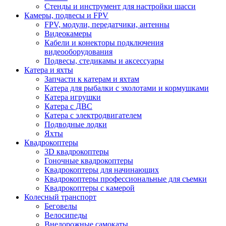
Стенды и инструмент для настройки шасси
Камеры, подвесы и FPV
FPV, модули, передатчики, антенны
Видеокамеры
Кабели и конекторы подключения
видеооборудования
Подвесы, стедикамы и аксессуары
Катера и яхты
Запчасти к катерам и яхтам
Катера для рыбалки с эхолотами и кормушками
Катера игрушки
Катера с ДВС
Катера с электродвигателем
Подводные лодки
Яхты
Квадрокоптеры
3D квадрокоптеры
Гоночные квадрокоптеры
Квадрокоптеры для начинающих
Квадрокоптеры профессиональные для съемки
Квадрокоптеры с камерой
Колесный транспорт
Беговелы
Велосипеды
Внедорожные самокаты