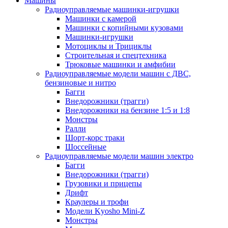
Машины
Радиоуправляемые машинки-игрушки
Машинки с камерой
Машинки с копийными кузовами
Машинки-игрушки
Мотоциклы и Трициклы
Строительная и спецтехника
Трюковые машинки и амфибии
Радиоуправляемые модели машин с ДВС,
бензиновые и нитро
Багги
Внедорожники (трагги)
Внедорожники на бензине 1:5 и 1:8
Монстры
Ралли
Шорт-корс траки
Шоссейные
Радиоуправляемые модели машин электро
Багги
Внедорожники (трагги)
Грузовики и прицепы
Дрифт
Краулеры и трофи
Модели Kyosho Mini-Z
Монстры