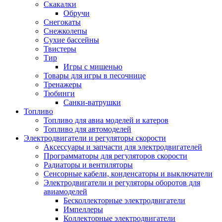
Скакалки
Обручи
Снегокаты
Снежколепы
Сухие бассейны
Твистеры
Тир
Игры с мишенью
Товары для игры в песочнице
Тренажеры
Тюбинги
Санки-ватрушки
Топливо
Топливо для авиа моделей и катеров
Топливо для автомоделей
Электродвигатели и регуляторы скорости
Аксессуары и запчасти для электродвигателей
Программаторы для регуляторов скорости
Радиаторы и вентиляторы
Сенсорные кабели, конденсаторы и выключатели
Электродвигатели и регуляторы оборотов для
авиамоделей
Бесколлекторные электродвигатели
Импеллеры
Коллекторные электродвигатели