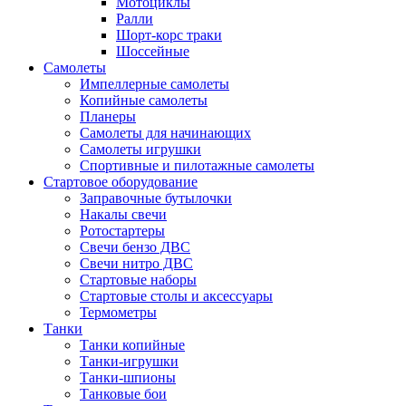
Мотоциклы
Ралли
Шорт-корс траки
Шоссейные
Самолеты
Импеллерные самолеты
Копийные самолеты
Планеры
Самолеты для начинающих
Самолеты игрушки
Спортивные и пилотажные самолеты
Стартовое оборудование
Заправочные бутылочки
Накалы свечи
Ротостартеры
Свечи бензо ДВС
Свечи нитро ДВС
Стартовые наборы
Стартовые столы и аксессуары
Термометры
Танки
Танки копийные
Танки-игрушки
Танки-шпионы
Танковые бои