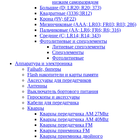
низким саморазрядом
Большие (D; LR20; R20; 373)
Квадратные (3336;3R12)
Крона (9V; 6F22)
Мизинчиковые (AAA; LR03; FR03; R03; 286)
Пальчиковые (AA; LR6; FR6; R6; 316)
Средние (C; LR14; R14; 343)
Фотолитиевые и спецэлементы
Литиевые спецэлементы
Спецэлементы
Фотолитиевые
Аппаратура и электроника
Failsafe, биперы
Flash накопители и карты памяти
Аксессуары для передатчиков
Антенны
Выключатель бортового питания
Гироскопы и аксессуары
Кабели для передатчика
Кварцы
Кварцы передатчика AM 27Mhz
Кварцы передатчика AM 40Mhz
Кварцы передатчика FM
Кварцы приемника FM
Кварцы приемника двойного