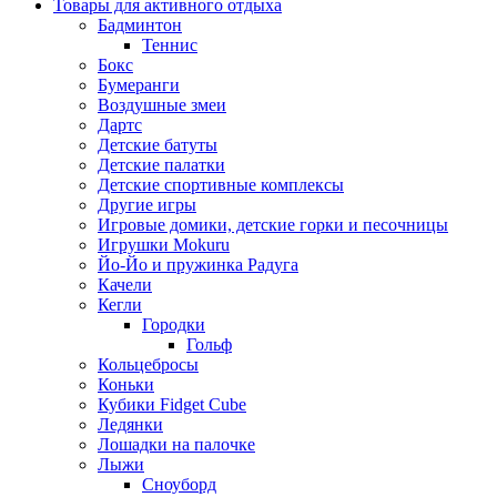
Товары для активного отдыха
Бадминтон
Теннис
Бокс
Бумеранги
Воздушные змеи
Дартс
Детские батуты
Детские палатки
Детские спортивные комплексы
Другие игры
Игровые домики, детские горки и песочницы
Игрушки Mokuru
Йо-Йо и пружинка Радуга
Качели
Кегли
Городки
Гольф
Кольцебросы
Коньки
Кубики Fidget Cube
Ледянки
Лошадки на палочке
Лыжи
Сноуборд