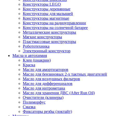
Конструкторы LEGO
Конструкторы деревянные
Конструкторы для малышей
Конструкторы магнитные
Конструкторы на радиоуправлении
Конструкторы на солнечной батарее
Металлические конструкторы
Мягкие конструкторы
Пластмассовые конструкторы
Робототехника
Электронный конструктор
Масла и автохимия
Клеи (циакрин)
Краска
Масло для амортизаторов
Масло для бензиновых 2-х тактных двигателей
Масло для воздушных фильтров
Масло для дифференциалов
Масло для нитрометана
Масло для хранения ДВС (After Run Oil)
Очистители (клинеры)
Полиморфус
Смазка
Фиксаторы резбы (локтайт)