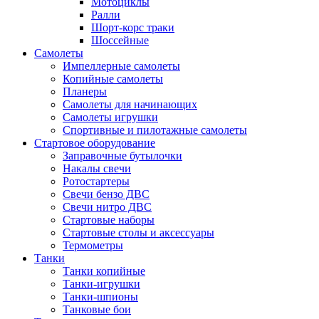
Мотоциклы
Ралли
Шорт-корс траки
Шоссейные
Самолеты
Импеллерные самолеты
Копийные самолеты
Планеры
Самолеты для начинающих
Самолеты игрушки
Спортивные и пилотажные самолеты
Стартовое оборудование
Заправочные бутылочки
Накалы свечи
Ротостартеры
Свечи бензо ДВС
Свечи нитро ДВС
Стартовые наборы
Стартовые столы и аксессуары
Термометры
Танки
Танки копийные
Танки-игрушки
Танки-шпионы
Танковые бои