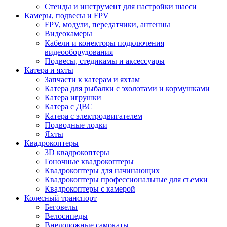
Стенды и инструмент для настройки шасси
Камеры, подвесы и FPV
FPV, модули, передатчики, антенны
Видеокамеры
Кабели и конекторы подключения
видеооборудования
Подвесы, стедикамы и аксессуары
Катера и яхты
Запчасти к катерам и яхтам
Катера для рыбалки с эхолотами и кормушками
Катера игрушки
Катера с ДВС
Катера с электродвигателем
Подводные лодки
Яхты
Квадрокоптеры
3D квадрокоптеры
Гоночные квадрокоптеры
Квадрокоптеры для начинающих
Квадрокоптеры профессиональные для съемки
Квадрокоптеры с камерой
Колесный транспорт
Беговелы
Велосипеды
Внедорожные самокаты