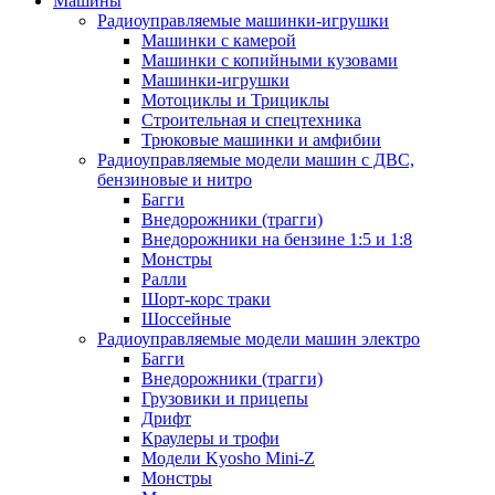
Машины
Радиоуправляемые машинки-игрушки
Машинки с камерой
Машинки с копийными кузовами
Машинки-игрушки
Мотоциклы и Трициклы
Строительная и спецтехника
Трюковые машинки и амфибии
Радиоуправляемые модели машин с ДВС,
бензиновые и нитро
Багги
Внедорожники (трагги)
Внедорожники на бензине 1:5 и 1:8
Монстры
Ралли
Шорт-корс траки
Шоссейные
Радиоуправляемые модели машин электро
Багги
Внедорожники (трагги)
Грузовики и прицепы
Дрифт
Краулеры и трофи
Модели Kyosho Mini-Z
Монстры