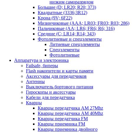
низким саморазрядом
Большие (D; LR20; R20; 373)
Квадратные (3336;3R12)
Крона (9V; 6F22)
Мизинчиковые (AAA; LR03; FR03; R03; 286)
Пальчиковые (AA; LR6; FR6; R6; 316)
Средние (C; LR14; R14; 343)
Фотолитиевые и спецэлементы
Литиевые спецэлементы
Спецэлементы
Фотолитиевые
Аппаратура и электроника
Failsafe, биперы
Flash накопители и карты памяти
Аксессуары для передатчиков
Антенны
Выключатель бортового питания
Гироскопы и аксессуары
Кабели для передатчика
Кварцы
Кварцы передатчика AM 27Mhz
Кварцы передатчика AM 40Mhz
Кварцы передатчика FM
Кварцы приемника FM
Кварцы приемника двойного