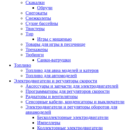
Скакалки
Обручи
Снегокаты
Снежколепы
Сухие бассейны
Твистеры
Тир
Игры с мишенью
Товары для игры в песочнице
Тренажеры
Тюбинги
Санки-ватрушки
Топливо
Топливо для авиа моделей и катеров
Топливо для автомоделей
Электродвигатели и регуляторы скорости
Аксессуары и запчасти для электродвигателей
Программаторы для регуляторов скорости
Радиаторы и вентиляторы
Сенсорные кабели, конденсаторы и выключатели
Электродвигатели и регуляторы оборотов для
авиамоделей
Бесколлекторные электродвигатели
Импеллеры
Коллекторные электродвигатели