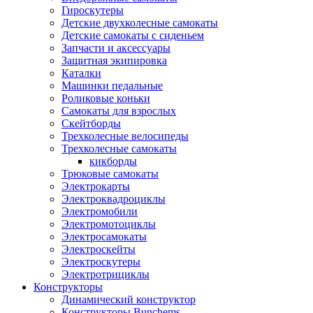
Гироскутеры
Детские двухколесные самокаты
Детские самокаты с сиденьем
Запчасти и аксессуары
Защитная экипировка
Каталки
Машинки педальные
Роликовые коньки
Самокаты для взрослых
Скейтборды
Трехколесные велосипеды
Трехколесные самокаты
кикборды
Трюковые самокаты
Электрокарты
Электроквадроциклы
Электромобили
Электромотоциклы
Электросамокаты
Электроскейты
Электроскутеры
Электротрициклы
Конструкторы
Динамический конструктор
Конструкторы Bunchems