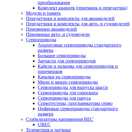
преобразования
Комплект кварцев (приемник и передатчик)
Модули и память
Передатчики и комплекты для авиамоделей
Передатчики и комплекты для авто- и судомоделей
Приемники авиамоделей
Приемники авто- и судомодели
Сервоприводы
Аналоговые сервоприводы стандартного
размера
Большие сервоприводы
Запчасти для сервоприводов
Кабели и разъемы для сервоприводов и
приемников
Качалки на сервоприводы
Мини и микро сервоприводы
Сервоприводы для выпуска шасси
Сервоприводы для гироскопа
Сервоприводы для паруса
Сервотестеры, программаторы серво
Цифровые сервоприводы стандартного
размера
Стабилизаторы напряжения BEC
UBEC
Телеметрия и датчики