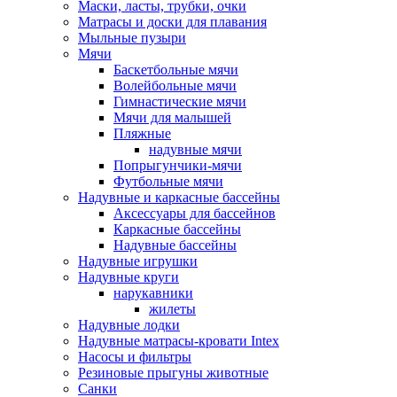
Маски, ласты, трубки, очки
Матрасы и доски для плавания
Мыльные пузыри
Мячи
Баскетбольные мячи
Волейбольные мячи
Гимнастические мячи
Мячи для малышей
Пляжные
надувные мячи
Попрыгунчики-мячи
Футбольные мячи
Надувные и каркасные бассейны
Аксессуары для бассейнов
Каркасные бассейны
Надувные бассейны
Надувные игрушки
Надувные круги
нарукавники
жилеты
Надувные лодки
Надувные матрасы-кровати Intex
Насосы и фильтры
Резиновые прыгуны животные
Санки