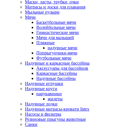
Маски, ласты, трубки, очки
Матрасы и доски для плавания
Мыльные пузыри
Мячи
Баскетбольные мячи
Волейбольные мячи
Гимнастические мячи
Мячи для малышей
Пляжные
надувные мячи
Попрыгунчики-мячи
Футбольные мячи
Надувные и каркасные бассейны
Аксессуары для бассейнов
Каркасные бассейны
Надувные бассейны
Надувные игрушки
Надувные круги
нарукавники
жилеты
Надувные лодки
Надувные матрасы-кровати Intex
Насосы и фильтры
Резиновые прыгуны животные
Санки