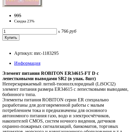
995
Скидка 23%
766
руб
x
Артикул: mrc-1183295
Информация
Элемент питания ROBITON ER34615-FT D с
лепестковыми выводами SR2 (в упак. 8шт)
Неперезаряжаемый литий-тионилхлоридный (LiSOCl2)
элемент питания размера ER34615 с лепестковыми выводами,
бобинного типа.
Элементы питания ROBITON серии ER специально
разработаны для долговременной работы с малым
потреблением тока и предназначены для основного
автономного питания газо, водо и электросчётчиков,
накопителей CMOS, систем ночного видения, датчиков
охранно-пожарных сигнализаций, банкоматов, торговых
автоматов, морского и навигационного оборудования и т.д.