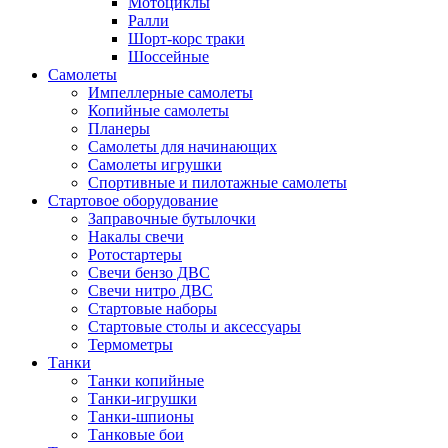
Мотоциклы
Ралли
Шорт-корс траки
Шоссейные
Самолеты
Импеллерные самолеты
Копийные самолеты
Планеры
Самолеты для начинающих
Самолеты игрушки
Спортивные и пилотажные самолеты
Стартовое оборудование
Заправочные бутылочки
Накалы свечи
Ротостартеры
Свечи бензо ДВС
Свечи нитро ДВС
Стартовые наборы
Стартовые столы и аксессуары
Термометры
Танки
Танки копийные
Танки-игрушки
Танки-шпионы
Танковые бои