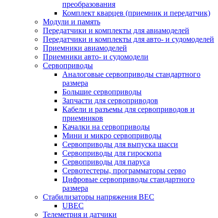
преобразования
Комплект кварцев (приемник и передатчик)
Модули и память
Передатчики и комплекты для авиамоделей
Передатчики и комплекты для авто- и судомоделей
Приемники авиамоделей
Приемники авто- и судомодели
Сервоприводы
Аналоговые сервоприводы стандартного
размера
Большие сервоприводы
Запчасти для сервоприводов
Кабели и разъемы для сервоприводов и
приемников
Качалки на сервоприводы
Мини и микро сервоприводы
Сервоприводы для выпуска шасси
Сервоприводы для гироскопа
Сервоприводы для паруса
Сервотестеры, программаторы серво
Цифровые сервоприводы стандартного
размера
Стабилизаторы напряжения BEC
UBEC
Телеметрия и датчики