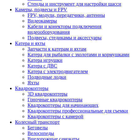
Стенды и инструмент для настройки шасси
Камеры, подвесы и FPV
FPV, модули, передатчики, антенны
Видеокамеры
Кабели и конекторы подключения
видеооборудования
Подвесы, стедикамы и аксессуары
Катера и яхты
Запчасти к катерам и яхтам
Катера для рыбалки с эхолотами и кормушками
Катера игрушки
Катера с ДВС
Катера с электродвигателем
Подводные лодки
Яхты
Квадрокоптеры
3D квадрокоптеры
Гоночные квадрокоптеры
Квадрокоптеры для начинающих
Квадрокоптеры профессиональные для съемки
Квадрокоптеры с камерой
Колесный транспорт
Беговелы
Велосипеды
Внедорожные самокаты