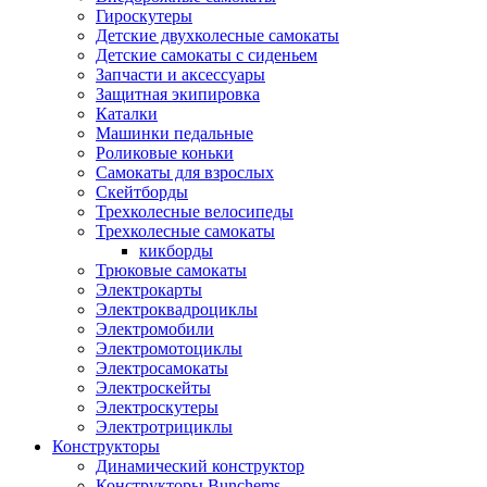
Гироскутеры
Детские двухколесные самокаты
Детские самокаты с сиденьем
Запчасти и аксессуары
Защитная экипировка
Каталки
Машинки педальные
Роликовые коньки
Самокаты для взрослых
Скейтборды
Трехколесные велосипеды
Трехколесные самокаты
кикборды
Трюковые самокаты
Электрокарты
Электроквадроциклы
Электромобили
Электромотоциклы
Электросамокаты
Электроскейты
Электроскутеры
Электротрициклы
Конструкторы
Динамический конструктор
Конструкторы Bunchems