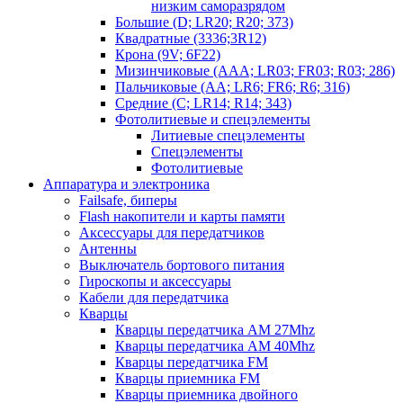
низким саморазрядом
Большие (D; LR20; R20; 373)
Квадратные (3336;3R12)
Крона (9V; 6F22)
Мизинчиковые (AAA; LR03; FR03; R03; 286)
Пальчиковые (AA; LR6; FR6; R6; 316)
Средние (C; LR14; R14; 343)
Фотолитиевые и спецэлементы
Литиевые спецэлементы
Спецэлементы
Фотолитиевые
Аппаратура и электроника
Failsafe, биперы
Flash накопители и карты памяти
Аксессуары для передатчиков
Антенны
Выключатель бортового питания
Гироскопы и аксессуары
Кабели для передатчика
Кварцы
Кварцы передатчика AM 27Mhz
Кварцы передатчика AM 40Mhz
Кварцы передатчика FM
Кварцы приемника FM
Кварцы приемника двойного