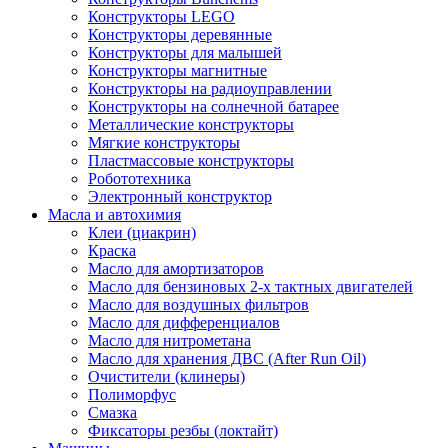
Конструкторы LEGO
Конструкторы деревянные
Конструкторы для малышей
Конструкторы магнитные
Конструкторы на радиоуправлении
Конструкторы на солнечной батарее
Металлические конструкторы
Мягкие конструкторы
Пластмассовые конструкторы
Робототехника
Электронный конструктор
Масла и автохимия
Клеи (циакрин)
Краска
Масло для амортизаторов
Масло для бензиновых 2-х тактных двигателей
Масло для воздушных фильтров
Масло для дифференциалов
Масло для нитрометана
Масло для хранения ДВС (After Run Oil)
Очистители (клинеры)
Полиморфус
Смазка
Фиксаторы резбы (локтайт)