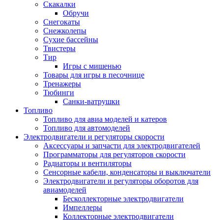
Скакалки
Обручи
Снегокаты
Снежколепы
Сухие бассейны
Твистеры
Тир
Игры с мишенью
Товары для игры в песочнице
Тренажеры
Тюбинги
Санки-ватрушки
Топливо
Топливо для авиа моделей и катеров
Топливо для автомоделей
Электродвигатели и регуляторы скорости
Аксессуары и запчасти для электродвигателей
Программаторы для регуляторов скорости
Радиаторы и вентиляторы
Сенсорные кабели, конденсаторы и выключатели
Электродвигатели и регуляторы оборотов для
авиамоделей
Бесколлекторные электродвигатели
Импеллеры
Коллекторные электродвигатели