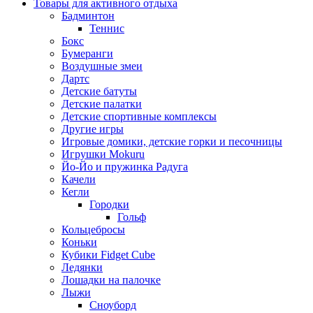
Товары для активного отдыха
Бадминтон
Теннис
Бокс
Бумеранги
Воздушные змеи
Дартс
Детские батуты
Детские палатки
Детские спортивные комплексы
Другие игры
Игровые домики, детские горки и песочницы
Игрушки Mokuru
Йо-Йо и пружинка Радуга
Качели
Кегли
Городки
Гольф
Кольцебросы
Коньки
Кубики Fidget Cube
Ледянки
Лошадки на палочке
Лыжи
Сноуборд