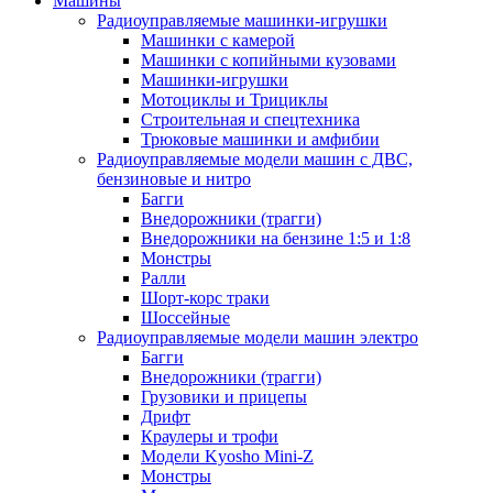
Машины
Радиоуправляемые машинки-игрушки
Машинки с камерой
Машинки с копийными кузовами
Машинки-игрушки
Мотоциклы и Трициклы
Строительная и спецтехника
Трюковые машинки и амфибии
Радиоуправляемые модели машин с ДВС,
бензиновые и нитро
Багги
Внедорожники (трагги)
Внедорожники на бензине 1:5 и 1:8
Монстры
Ралли
Шорт-корс траки
Шоссейные
Радиоуправляемые модели машин электро
Багги
Внедорожники (трагги)
Грузовики и прицепы
Дрифт
Краулеры и трофи
Модели Kyosho Mini-Z
Монстры