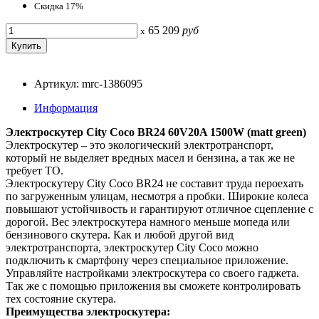
Скидка 17%
65 209
руб
x
Артикул: mrc-1386095
Информация
Электроскутер City Coco BR24 60V20A 1500W (matt green)
Электроскутер – это экологический электротранспорт,
который не выделяет вредных масел и бензина, а так же не
требует ТО.
Электроскутеру City Coco BR24 не составит труда пероехать
по загруженным улицам, несмотря а пробки. Широкие колеса
повышают устойчивость и гарантируют отличное сцепление с
дорогой. Вес электроскутера намного меньше мопеда или
бензинового скутера. Как и любой другой вид
электротранспорта, электроскутер City Coco можно
подключить к смартфону через специальное приложение.
Управляйте настройками электроскутера со своего гаджета.
Так же с помощью приложения вы сможете контролировать
тех состояние скутера.
Преимущества электроскутера: