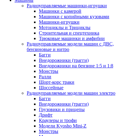
Машины
Радиоуправляемые машинки-игрушки
Машинки с камерой
Машинки с копийными кузовами
Машинки-игрушки
Мотоциклы и Трициклы
Строительная и спецтехника
Трюковые машинки и амфибии
Радиоуправляемые модели машин с ДВС,
бензиновые и нитро
Багги
Внедорожники (трагги)
Внедорожники на бензине 1:5 и 1:8
Монстры
Ралли
Шорт-корс траки
Шоссейные
Радиоуправляемые модели машин электро
Багги
Внедорожники (трагги)
Грузовики и прицепы
Дрифт
Краулеры и трофи
Модели Kyosho Mini-Z
Монстры