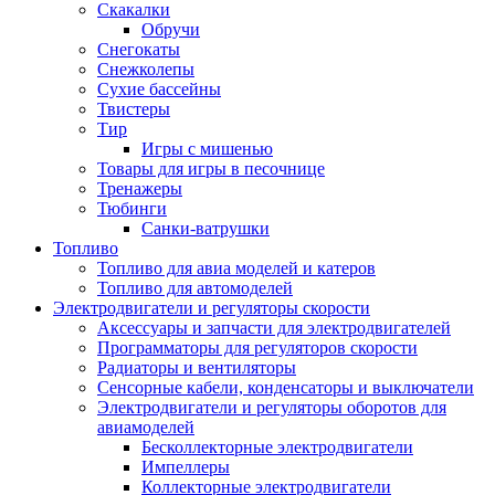
Скакалки
Обручи
Снегокаты
Снежколепы
Сухие бассейны
Твистеры
Тир
Игры с мишенью
Товары для игры в песочнице
Тренажеры
Тюбинги
Санки-ватрушки
Топливо
Топливо для авиа моделей и катеров
Топливо для автомоделей
Электродвигатели и регуляторы скорости
Аксессуары и запчасти для электродвигателей
Программаторы для регуляторов скорости
Радиаторы и вентиляторы
Сенсорные кабели, конденсаторы и выключатели
Электродвигатели и регуляторы оборотов для
авиамоделей
Бесколлекторные электродвигатели
Импеллеры
Коллекторные электродвигатели