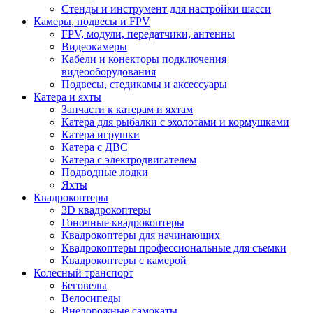
Стенды и инструмент для настройки шасси
Камеры, подвесы и FPV
FPV, модули, передатчики, антенны
Видеокамеры
Кабели и конекторы подключения
видеооборудования
Подвесы, стедикамы и аксессуары
Катера и яхты
Запчасти к катерам и яхтам
Катера для рыбалки с эхолотами и кормушками
Катера игрушки
Катера с ДВС
Катера с электродвигателем
Подводные лодки
Яхты
Квадрокоптеры
3D квадрокоптеры
Гоночные квадрокоптеры
Квадрокоптеры для начинающих
Квадрокоптеры профессиональные для съемки
Квадрокоптеры с камерой
Колесный транспорт
Беговелы
Велосипеды
Внедорожные самокаты