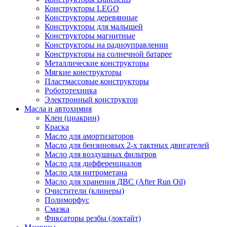
Конструкторы LEGO
Конструкторы деревянные
Конструкторы для малышей
Конструкторы магнитные
Конструкторы на радиоуправлении
Конструкторы на солнечной батарее
Металлические конструкторы
Мягкие конструкторы
Пластмассовые конструкторы
Робототехника
Электронный конструктор
Масла и автохимия
Клеи (циакрин)
Краска
Масло для амортизаторов
Масло для бензиновых 2-х тактных двигателей
Масло для воздушных фильтров
Масло для дифференциалов
Масло для нитрометана
Масло для хранения ДВС (After Run Oil)
Очистители (клинеры)
Полиморфус
Смазка
Фиксаторы резбы (локтайт)