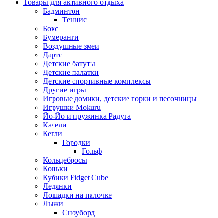
Товары для активного отдыха
Бадминтон
Теннис
Бокс
Бумеранги
Воздушные змеи
Дартс
Детские батуты
Детские палатки
Детские спортивные комплексы
Другие игры
Игровые домики, детские горки и песочницы
Игрушки Mokuru
Йо-Йо и пружинка Радуга
Качели
Кегли
Городки
Гольф
Кольцебросы
Коньки
Кубики Fidget Cube
Ледянки
Лошадки на палочке
Лыжи
Сноуборд