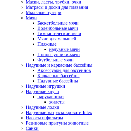
Маски, ласты, трубки, очки
Матрасы и доски для плавания
Мыльные пузыри
Мячи
Баскетбольные мячи
Волейбольные мячи
Гимнастические мячи
Мячи для малышей
Пляжные
надувные мячи
Попрыгунчики-мячи
Футбольные мячи
Надувные и каркасные бассейны
Аксессуары для бассейнов
Каркасные бассейны
Надувные бассейны
Надувные игрушки
Надувные круги
нарукавники
жилеты
Надувные лодки
Надувные матрасы-кровати Intex
Насосы и фильтры
Резиновые прыгуны животные
Санки