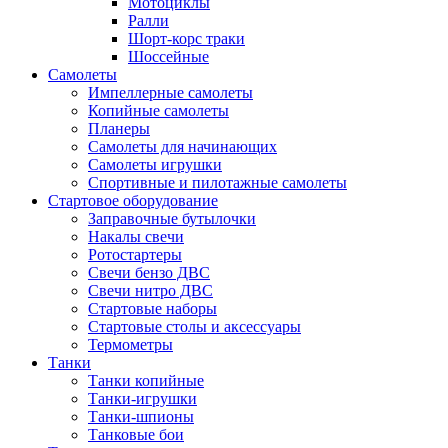
Мотоциклы
Ралли
Шорт-корс траки
Шоссейные
Самолеты
Импеллерные самолеты
Копийные самолеты
Планеры
Самолеты для начинающих
Самолеты игрушки
Спортивные и пилотажные самолеты
Стартовое оборудование
Заправочные бутылочки
Накалы свечи
Ротостартеры
Свечи бензо ДВС
Свечи нитро ДВС
Стартовые наборы
Стартовые столы и аксессуары
Термометры
Танки
Танки копийные
Танки-игрушки
Танки-шпионы
Танковые бои