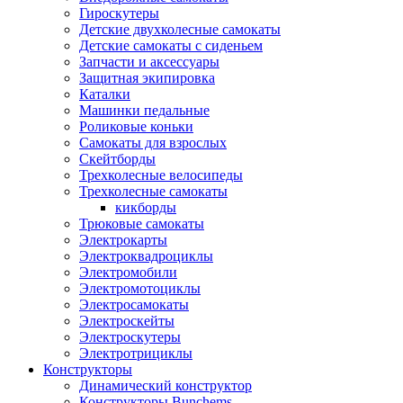
Гироскутеры
Детские двухколесные самокаты
Детские самокаты с сиденьем
Запчасти и аксессуары
Защитная экипировка
Каталки
Машинки педальные
Роликовые коньки
Самокаты для взрослых
Скейтборды
Трехколесные велосипеды
Трехколесные самокаты
кикборды
Трюковые самокаты
Электрокарты
Электроквадроциклы
Электромобили
Электромотоциклы
Электросамокаты
Электроскейты
Электроскутеры
Электротрициклы
Конструкторы
Динамический конструктор
Конструкторы Bunchems