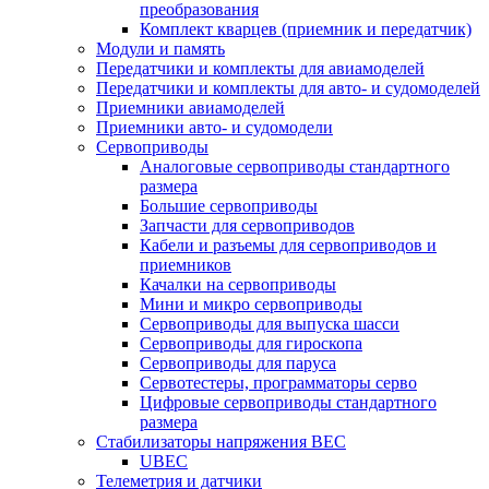
преобразования
Комплект кварцев (приемник и передатчик)
Модули и память
Передатчики и комплекты для авиамоделей
Передатчики и комплекты для авто- и судомоделей
Приемники авиамоделей
Приемники авто- и судомодели
Сервоприводы
Аналоговые сервоприводы стандартного
размера
Большие сервоприводы
Запчасти для сервоприводов
Кабели и разъемы для сервоприводов и
приемников
Качалки на сервоприводы
Мини и микро сервоприводы
Сервоприводы для выпуска шасси
Сервоприводы для гироскопа
Сервоприводы для паруса
Сервотестеры, программаторы серво
Цифровые сервоприводы стандартного
размера
Стабилизаторы напряжения BEC
UBEC
Телеметрия и датчики