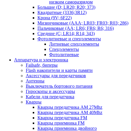
низким саморазрядом
Большие (D; LR20; R20; 373)
Квадратные (3336;3R12)
Крона (9V; 6F22)
Мизинчиковые (AAA; LR03; FR03; R03; 286)
Пальчиковые (AA; LR6; FR6; R6; 316)
Средние (C; LR14; R14; 343)
Фотолитиевые и спецэлементы
Литиевые спецэлементы
Спецэлементы
Фотолитиевые
Аппаратура и электроника
Failsafe, биперы
Flash накопители и карты памяти
Аксессуары для передатчиков
Антенны
Выключатель бортового питания
Гироскопы и аксессуары
Кабели для передатчика
Кварцы
Кварцы передатчика AM 27Mhz
Кварцы передатчика AM 40Mhz
Кварцы передатчика FM
Кварцы приемника FM
Кварцы приемника двойного