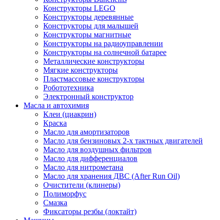
Конструкторы LEGO
Конструкторы деревянные
Конструкторы для малышей
Конструкторы магнитные
Конструкторы на радиоуправлении
Конструкторы на солнечной батарее
Металлические конструкторы
Мягкие конструкторы
Пластмассовые конструкторы
Робототехника
Электронный конструктор
Масла и автохимия
Клеи (циакрин)
Краска
Масло для амортизаторов
Масло для бензиновых 2-х тактных двигателей
Масло для воздушных фильтров
Масло для дифференциалов
Масло для нитрометана
Масло для хранения ДВС (After Run Oil)
Очистители (клинеры)
Полиморфус
Смазка
Фиксаторы резбы (локтайт)