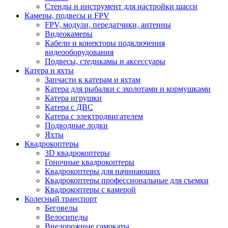
Стенды и инструмент для настройки шасси
Камеры, подвесы и FPV
FPV, модули, передатчики, антенны
Видеокамеры
Кабели и конекторы подключения
видеооборудования
Подвесы, стедикамы и аксессуары
Катера и яхты
Запчасти к катерам и яхтам
Катера для рыбалки с эхолотами и кормушками
Катера игрушки
Катера с ДВС
Катера с электродвигателем
Подводные лодки
Яхты
Квадрокоптеры
3D квадрокоптеры
Гоночные квадрокоптеры
Квадрокоптеры для начинающих
Квадрокоптеры профессиональные для съемки
Квадрокоптеры с камерой
Колесный транспорт
Беговелы
Велосипеды
Внедорожные самокаты