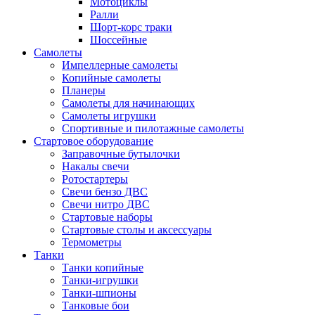
Мотоциклы
Ралли
Шорт-корс траки
Шоссейные
Самолеты
Импеллерные самолеты
Копийные самолеты
Планеры
Самолеты для начинающих
Самолеты игрушки
Спортивные и пилотажные самолеты
Стартовое оборудование
Заправочные бутылочки
Накалы свечи
Ротостартеры
Свечи бензо ДВС
Свечи нитро ДВС
Стартовые наборы
Стартовые столы и аксессуары
Термометры
Танки
Танки копийные
Танки-игрушки
Танки-шпионы
Танковые бои