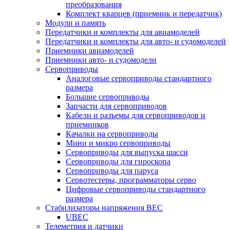
преобразования
Комплект кварцев (приемник и передатчик)
Модули и память
Передатчики и комплекты для авиамоделей
Передатчики и комплекты для авто- и судомоделей
Приемники авиамоделей
Приемники авто- и судомодели
Сервоприводы
Аналоговые сервоприводы стандартного
размера
Большие сервоприводы
Запчасти для сервоприводов
Кабели и разъемы для сервоприводов и
приемников
Качалки на сервоприводы
Мини и микро сервоприводы
Сервоприводы для выпуска шасси
Сервоприводы для гироскопа
Сервоприводы для паруса
Сервотестеры, программаторы серво
Цифровые сервоприводы стандартного
размера
Стабилизаторы напряжения BEC
UBEC
Телеметрия и датчики