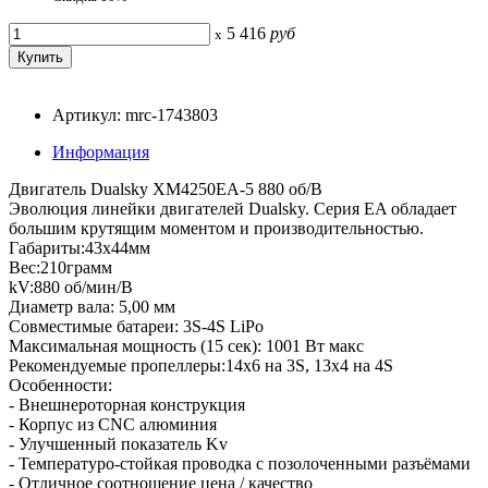
5 416
руб
x
Артикул: mrc-1743803
Информация
Двигатель Dualsky XM4250EA-5 880 об/В
Эволюция линейки двигателей Dualsky. Серия EA обладает
большим крутящим моментом и производительностью.
Габариты:43x44мм
Вес:210грамм
kV:880 об/мин/В
Диаметр вала: 5,00 мм
Совместимые батареи: 3S-4S LiPo
Максимальная мощность (15 сек): 1001 Вт макс
Рекомендуемые пропеллеры:14х6 на 3S, 13х4 на 4S
Особенности:
- Внешнероторная конструкция
- Корпус из CNC алюминия
- Улучшенный показатель Kv
- Температуро-стойкая проводка с позолоченными разъёмами
- Отличное соотношение цена / качество