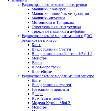
Машины
Радиоуправляемые машинки-игрушки
Машинки с камерой
Машинки с копийными кузовами
Машинки-игрушки
Мотоциклы и Трициклы
Строительная и спецтехника
Трюковые машинки и амфибии
Радиоуправляемые модели машин с ДВС,
бензиновые и нитро
Багги
Внедорожники (трагги)
Внедорожники на бензине 1:5 и 1:8
Монстры
Ралли
Шорт-корс траки
Шоссейные
Радиоуправляемые модели машин электро
Багги
Внедорожники (трагги)
Грузовики и прицепы
Дрифт
Краулеры и трофи
Модели Kyosho Mini-Z
Монстры