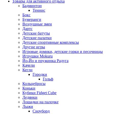
Товары для активного отдыха
Бадминтон
Теннис
Бокс
Бумеранги
Воздушные змеи
Дартс
Детские батуты
Детские палатки
Детские спортивные комплексы
Другие игры
Игровые домики, детские горки и песочницы
Игрушки Mokuru
Йо-Йо и пружинка Радуга
Качели
Кегли
Городки
Гольф
Кольцебросы
Коньки
Кубики Fidget Cube
Ледянки
Лошадки на палочке
Лыжи
Сноуборд