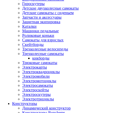
Гироскутеры
Детские двухколесные самокаты
Детские самокаты с сиденьем
Запчасти и аксессуары
Защитная экипировка
Каталки
Машинки педальные
Роликовые коньки
Самокаты для взрослых
Скейтборды
Трехколесные велосипеды
Трехколесные самокаты
кикборды
Трюковые самокаты
Электрокарты
Электроквадроциклы
Электромобили
Электромотоциклы
Электросамокаты
Электроскейты
Электроскутеры
Электротрициклы
Конструкторы
Динамический конструктор
Конструкторы Bunchems