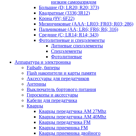
низким саморазрядом
Большие (D; LR20; R20; 373)
Квадратные (3336;3R12)
Крона (9V; 6F22)
Мизинчиковые (AAA; LR03; FR03; R03; 286)
Пальчиковые (AA; LR6; FR6; R6; 316)
Средние (C; LR14; R14; 343)
Фотолитиевые и спецэлементы
Литиевые спецэлементы
Спецэлементы
Фотолитиевые
Аппаратура и электроника
Failsafe, биперы
Flash накопители и карты памяти
Аксессуары для передатчиков
Антенны
Выключатель бортового питания
Гироскопы и аксессуары
Кабели для передатчика
Кварцы
Кварцы передатчика AM 27Mhz
Кварцы передатчика AM 40Mhz
Кварцы передатчика FM
Кварцы приемника FM
Кварцы приемника двойного