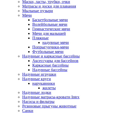
Маски, ласты, трубки, очки
Матрасы и доски для плавания
Мыльные пузыри
Мячи
Баскетбольные мячи
Волейбольные мячи
Гимнастические мячи
Мячи для малышей
Пляжные
надувные мячи
Попрыгунчики-мячи
Футбольные мячи
Надувные и каркасные бассейны
Аксессуары для бассейнов
Каркасные бассейны
Надувные бассейны
Надувные игрушки
Надувные круги
нарукавники
жилеты
Надувные лодки
Надувные матрасы-кровати Intex
Насосы и фильтры
Резиновые прыгуны животные
Санки