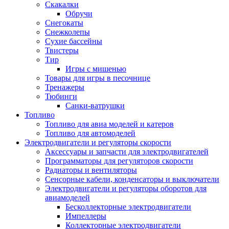
Скакалки
Обручи
Снегокаты
Снежколепы
Сухие бассейны
Твистеры
Тир
Игры с мишенью
Товары для игры в песочнице
Тренажеры
Тюбинги
Санки-ватрушки
Топливо
Топливо для авиа моделей и катеров
Топливо для автомоделей
Электродвигатели и регуляторы скорости
Аксессуары и запчасти для электродвигателей
Программаторы для регуляторов скорости
Радиаторы и вентиляторы
Сенсорные кабели, конденсаторы и выключатели
Электродвигатели и регуляторы оборотов для
авиамоделей
Бесколлекторные электродвигатели
Импеллеры
Коллекторные электродвигатели