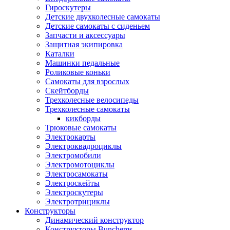
Гироскутеры
Детские двухколесные самокаты
Детские самокаты с сиденьем
Запчасти и аксессуары
Защитная экипировка
Каталки
Машинки педальные
Роликовые коньки
Самокаты для взрослых
Скейтборды
Трехколесные велосипеды
Трехколесные самокаты
кикборды
Трюковые самокаты
Электрокарты
Электроквадроциклы
Электромобили
Электромотоциклы
Электросамокаты
Электроскейты
Электроскутеры
Электротрициклы
Конструкторы
Динамический конструктор
Конструкторы Bunchems