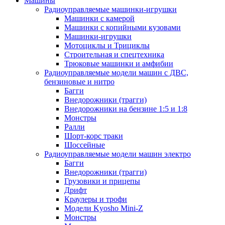
Машины
Радиоуправляемые машинки-игрушки
Машинки с камерой
Машинки с копийными кузовами
Машинки-игрушки
Мотоциклы и Трициклы
Строительная и спецтехника
Трюковые машинки и амфибии
Радиоуправляемые модели машин с ДВС,
бензиновые и нитро
Багги
Внедорожники (трагги)
Внедорожники на бензине 1:5 и 1:8
Монстры
Ралли
Шорт-корс траки
Шоссейные
Радиоуправляемые модели машин электро
Багги
Внедорожники (трагги)
Грузовики и прицепы
Дрифт
Краулеры и трофи
Модели Kyosho Mini-Z
Монстры