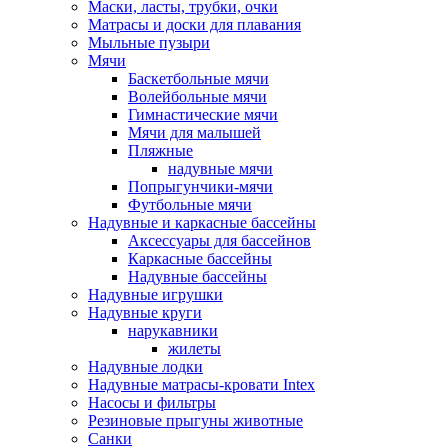
Маски, ласты, трубки, очки
Матрасы и доски для плавания
Мыльные пузыри
Мячи
Баскетбольные мячи
Волейбольные мячи
Гимнастические мячи
Мячи для малышей
Пляжные
надувные мячи
Попрыгунчики-мячи
Футбольные мячи
Надувные и каркасные бассейны
Аксессуары для бассейнов
Каркасные бассейны
Надувные бассейны
Надувные игрушки
Надувные круги
нарукавники
жилеты
Надувные лодки
Надувные матрасы-кровати Intex
Насосы и фильтры
Резиновые прыгуны животные
Санки