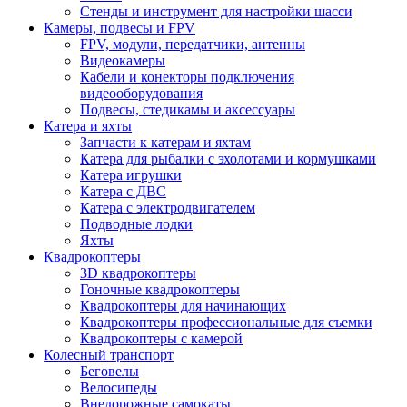
Стенды и инструмент для настройки шасси
Камеры, подвесы и FPV
FPV, модули, передатчики, антенны
Видеокамеры
Кабели и конекторы подключения
видеооборудования
Подвесы, стедикамы и аксессуары
Катера и яхты
Запчасти к катерам и яхтам
Катера для рыбалки с эхолотами и кормушками
Катера игрушки
Катера с ДВС
Катера с электродвигателем
Подводные лодки
Яхты
Квадрокоптеры
3D квадрокоптеры
Гоночные квадрокоптеры
Квадрокоптеры для начинающих
Квадрокоптеры профессиональные для съемки
Квадрокоптеры с камерой
Колесный транспорт
Беговелы
Велосипеды
Внедорожные самокаты