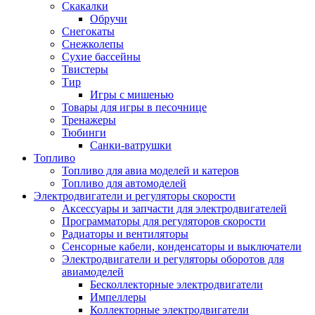
Скакалки
Обручи
Снегокаты
Снежколепы
Сухие бассейны
Твистеры
Тир
Игры с мишенью
Товары для игры в песочнице
Тренажеры
Тюбинги
Санки-ватрушки
Топливо
Топливо для авиа моделей и катеров
Топливо для автомоделей
Электродвигатели и регуляторы скорости
Аксессуары и запчасти для электродвигателей
Программаторы для регуляторов скорости
Радиаторы и вентиляторы
Сенсорные кабели, конденсаторы и выключатели
Электродвигатели и регуляторы оборотов для
авиамоделей
Бесколлекторные электродвигатели
Импеллеры
Коллекторные электродвигатели