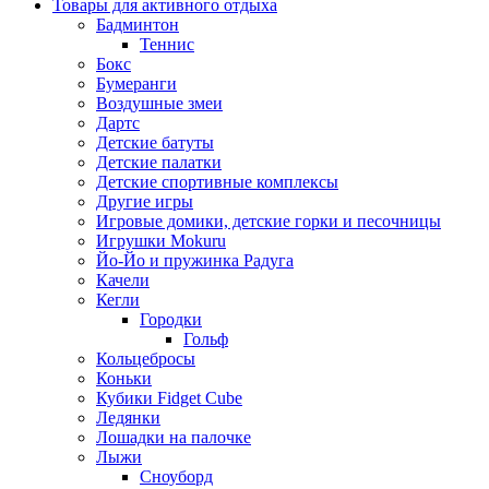
Товары для активного отдыха
Бадминтон
Теннис
Бокс
Бумеранги
Воздушные змеи
Дартс
Детские батуты
Детские палатки
Детские спортивные комплексы
Другие игры
Игровые домики, детские горки и песочницы
Игрушки Mokuru
Йо-Йо и пружинка Радуга
Качели
Кегли
Городки
Гольф
Кольцебросы
Коньки
Кубики Fidget Cube
Ледянки
Лошадки на палочке
Лыжи
Сноуборд