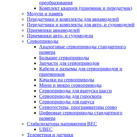
преобразования
Комплект кварцев (приемник и передатчик)
Модули и память
Передатчики и комплекты для авиамоделей
Передатчики и комплекты для авто- и судомоделей
Приемники авиамоделей
Приемники авто- и судомодели
Сервоприводы
Аналоговые сервоприводы стандартного
размера
Большие сервоприводы
Запчасти для сервоприводов
Кабели и разъемы для сервоприводов и
приемников
Качалки на сервоприводы
Мини и микро сервоприводы
Сервоприводы для выпуска шасси
Сервоприводы для гироскопа
Сервоприводы для паруса
Сервотестеры, программаторы серво
Цифровые сервоприводы стандартного
размера
Стабилизаторы напряжения BEC
UBEC
Телеметрия и датчики