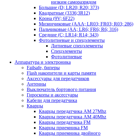
низким саморазрядом
Большие (D; LR20; R20; 373)
Квадратные (3336;3R12)
Крона (9V; 6F22)
Мизинчиковые (AAA; LR03; FR03; R03; 286)
Пальчиковые (AA; LR6; FR6; R6; 316)
Средние (C; LR14; R14; 343)
Фотолитиевые и спецэлементы
Литиевые спецэлементы
Спецэлементы
Фотолитиевые
Аппаратура и электроника
Failsafe, биперы
Flash накопители и карты памяти
Аксессуары для передатчиков
Антенны
Выключатель бортового питания
Гироскопы и аксессуары
Кабели для передатчика
Кварцы
Кварцы передатчика AM 27Mhz
Кварцы передатчика AM 40Mhz
Кварцы передатчика FM
Кварцы приемника FM
Кварцы приемника двойного