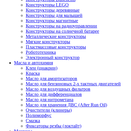
Конструкторы LEGO
Конструкторы деревянные
Конструкторы для малышей
Конструкторы магнитные
Конструкторы на радиоуправлении
Конструкторы на солнечной батарее
Металлические конструкторы
Мягкие конструкторы
Пластмассовые конструкторы
Робототехника
Электронный конструктор
Масла и автохимия
Клеи (циакрин)
Краска
Масло для амортизаторов
Масло для бензиновых 2-х тактных двигателей
Масло для воздушных фильтров
Масло для дифференциалов
Масло для нитрометана
Масло для хранения ДВС (After Run Oil)
Очистители (клинеры)
Полиморфус
Смазка
Фиксаторы резбы (локтайт)