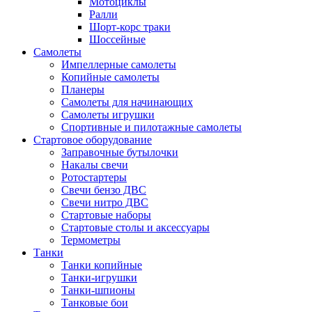
Мотоциклы
Ралли
Шорт-корс траки
Шоссейные
Самолеты
Импеллерные самолеты
Копийные самолеты
Планеры
Самолеты для начинающих
Самолеты игрушки
Спортивные и пилотажные самолеты
Стартовое оборудование
Заправочные бутылочки
Накалы свечи
Ротостартеры
Свечи бензо ДВС
Свечи нитро ДВС
Стартовые наборы
Стартовые столы и аксессуары
Термометры
Танки
Танки копийные
Танки-игрушки
Танки-шпионы
Танковые бои