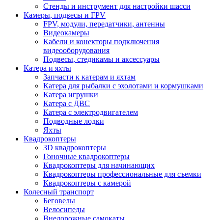
Стенды и инструмент для настройки шасси
Камеры, подвесы и FPV
FPV, модули, передатчики, антенны
Видеокамеры
Кабели и конекторы подключения
видеооборудования
Подвесы, стедикамы и аксессуары
Катера и яхты
Запчасти к катерам и яхтам
Катера для рыбалки с эхолотами и кормушками
Катера игрушки
Катера с ДВС
Катера с электродвигателем
Подводные лодки
Яхты
Квадрокоптеры
3D квадрокоптеры
Гоночные квадрокоптеры
Квадрокоптеры для начинающих
Квадрокоптеры профессиональные для съемки
Квадрокоптеры с камерой
Колесный транспорт
Беговелы
Велосипеды
Внедорожные самокаты