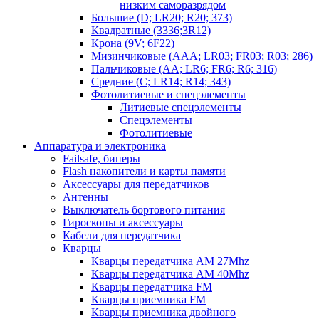
низким саморазрядом
Большие (D; LR20; R20; 373)
Квадратные (3336;3R12)
Крона (9V; 6F22)
Мизинчиковые (AAA; LR03; FR03; R03; 286)
Пальчиковые (AA; LR6; FR6; R6; 316)
Средние (C; LR14; R14; 343)
Фотолитиевые и спецэлементы
Литиевые спецэлементы
Спецэлементы
Фотолитиевые
Аппаратура и электроника
Failsafe, биперы
Flash накопители и карты памяти
Аксессуары для передатчиков
Антенны
Выключатель бортового питания
Гироскопы и аксессуары
Кабели для передатчика
Кварцы
Кварцы передатчика AM 27Mhz
Кварцы передатчика AM 40Mhz
Кварцы передатчика FM
Кварцы приемника FM
Кварцы приемника двойного