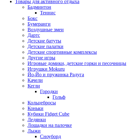
Товары для активного отдыха
Бадминтон
Теннис
Бокс
Бумеранги
Воздушные змеи
Дартс
Детские батуты
Детские палатки
Детские спортивные комплексы
Другие игры
Игровые домики, детские горки и песочницы
Игрушки Mokuru
Йо-Йо и пружинка Радуга
Качели
Кегли
Городки
Гольф
Кольцебросы
Коньки
Кубики Fidget Cube
Ледянки
Лошадки на палочке
Лыжи
Сноуборд