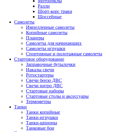
Мотоциклы
Ралли
Шорт-корс траки
Шоссейные
Самолеты
Импеллерные самолеты
Копийные самолеты
Планеры
Самолеты для начинающих
Самолеты игрушки
Спортивные и пилотажные самолеты
Стартовое оборудование
Заправочные бутылочки
Накалы свечи
Ротостартеры
Свечи бензо ДВС
Свечи нитро ДВС
Стартовые наборы
Стартовые столы и аксессуары
Термометры
Танки
Танки копийные
Танки-игрушки
Танки-шпионы
Танковые бои