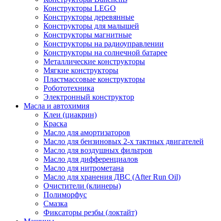
Конструкторы LEGO
Конструкторы деревянные
Конструкторы для малышей
Конструкторы магнитные
Конструкторы на радиоуправлении
Конструкторы на солнечной батарее
Металлические конструкторы
Мягкие конструкторы
Пластмассовые конструкторы
Робототехника
Электронный конструктор
Масла и автохимия
Клеи (циакрин)
Краска
Масло для амортизаторов
Масло для бензиновых 2-х тактных двигателей
Масло для воздушных фильтров
Масло для дифференциалов
Масло для нитрометана
Масло для хранения ДВС (After Run Oil)
Очистители (клинеры)
Полиморфус
Смазка
Фиксаторы резбы (локтайт)