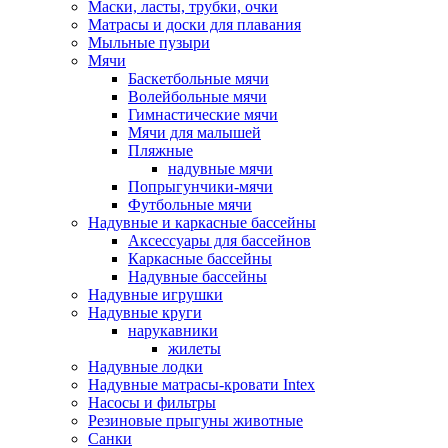
Маски, ласты, трубки, очки
Матрасы и доски для плавания
Мыльные пузыри
Мячи
Баскетбольные мячи
Волейбольные мячи
Гимнастические мячи
Мячи для малышей
Пляжные
надувные мячи
Попрыгунчики-мячи
Футбольные мячи
Надувные и каркасные бассейны
Аксессуары для бассейнов
Каркасные бассейны
Надувные бассейны
Надувные игрушки
Надувные круги
нарукавники
жилеты
Надувные лодки
Надувные матрасы-кровати Intex
Насосы и фильтры
Резиновые прыгуны животные
Санки