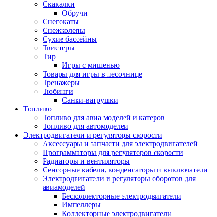
Скакалки
Обручи
Снегокаты
Снежколепы
Сухие бассейны
Твистеры
Тир
Игры с мишенью
Товары для игры в песочнице
Тренажеры
Тюбинги
Санки-ватрушки
Топливо
Топливо для авиа моделей и катеров
Топливо для автомоделей
Электродвигатели и регуляторы скорости
Аксессуары и запчасти для электродвигателей
Программаторы для регуляторов скорости
Радиаторы и вентиляторы
Сенсорные кабели, конденсаторы и выключатели
Электродвигатели и регуляторы оборотов для
авиамоделей
Бесколлекторные электродвигатели
Импеллеры
Коллекторные электродвигатели