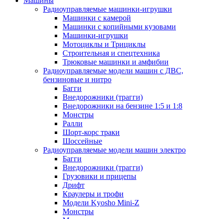
Машины
Радиоуправляемые машинки-игрушки
Машинки с камерой
Машинки с копийными кузовами
Машинки-игрушки
Мотоциклы и Трициклы
Строительная и спецтехника
Трюковые машинки и амфибии
Радиоуправляемые модели машин с ДВС,
бензиновые и нитро
Багги
Внедорожники (трагги)
Внедорожники на бензине 1:5 и 1:8
Монстры
Ралли
Шорт-корс траки
Шоссейные
Радиоуправляемые модели машин электро
Багги
Внедорожники (трагги)
Грузовики и прицепы
Дрифт
Краулеры и трофи
Модели Kyosho Mini-Z
Монстры