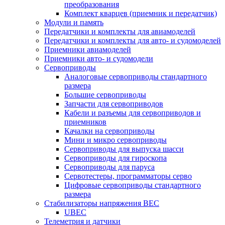
преобразования
Комплект кварцев (приемник и передатчик)
Модули и память
Передатчики и комплекты для авиамоделей
Передатчики и комплекты для авто- и судомоделей
Приемники авиамоделей
Приемники авто- и судомодели
Сервоприводы
Аналоговые сервоприводы стандартного
размера
Большие сервоприводы
Запчасти для сервоприводов
Кабели и разъемы для сервоприводов и
приемников
Качалки на сервоприводы
Мини и микро сервоприводы
Сервоприводы для выпуска шасси
Сервоприводы для гироскопа
Сервоприводы для паруса
Сервотестеры, программаторы серво
Цифровые сервоприводы стандартного
размера
Стабилизаторы напряжения BEC
UBEC
Телеметрия и датчики