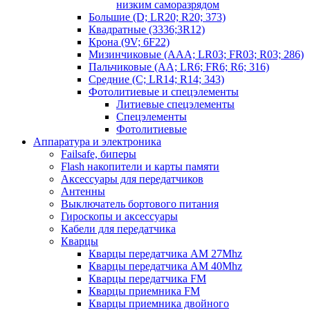
низким саморазрядом
Большие (D; LR20; R20; 373)
Квадратные (3336;3R12)
Крона (9V; 6F22)
Мизинчиковые (AAA; LR03; FR03; R03; 286)
Пальчиковые (AA; LR6; FR6; R6; 316)
Средние (C; LR14; R14; 343)
Фотолитиевые и спецэлементы
Литиевые спецэлементы
Спецэлементы
Фотолитиевые
Аппаратура и электроника
Failsafe, биперы
Flash накопители и карты памяти
Аксессуары для передатчиков
Антенны
Выключатель бортового питания
Гироскопы и аксессуары
Кабели для передатчика
Кварцы
Кварцы передатчика AM 27Mhz
Кварцы передатчика AM 40Mhz
Кварцы передатчика FM
Кварцы приемника FM
Кварцы приемника двойного