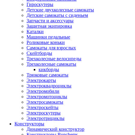
Гироскутеры
Детские двухколесные самокаты
Детские самокаты с сиденьем
Запчасти и аксессуары
Защитная экипировка
Каталки
Машинки педальные
Роликовые коньки
Самокаты для взрослых
Скейтборды
Трехколесные велосипеды
Трехколесные самокаты
кикборды
Трюковые самокаты
Электрокарты
Электроквадроциклы
Электромобили
Электромотоциклы
Электросамокаты
Электроскейты
Электроскутеры
Электротрициклы
Конструкторы
Динамический конструктор
Конструкторы Bunchems