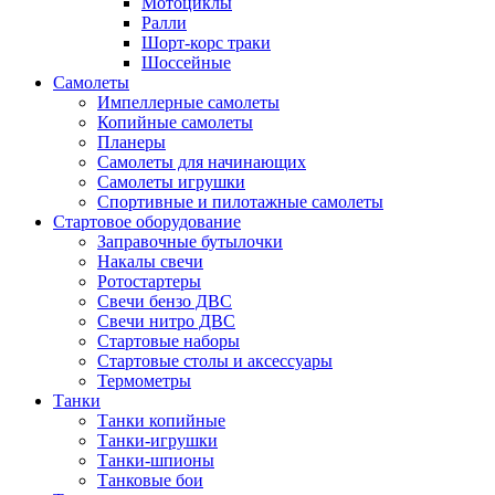
Мотоциклы
Ралли
Шорт-корс траки
Шоссейные
Самолеты
Импеллерные самолеты
Копийные самолеты
Планеры
Самолеты для начинающих
Самолеты игрушки
Спортивные и пилотажные самолеты
Стартовое оборудование
Заправочные бутылочки
Накалы свечи
Ротостартеры
Свечи бензо ДВС
Свечи нитро ДВС
Стартовые наборы
Стартовые столы и аксессуары
Термометры
Танки
Танки копийные
Танки-игрушки
Танки-шпионы
Танковые бои