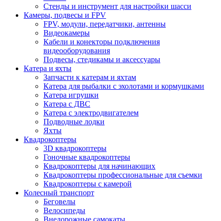
Стенды и инструмент для настройки шасси
Камеры, подвесы и FPV
FPV, модули, передатчики, антенны
Видеокамеры
Кабели и конекторы подключения
видеооборудования
Подвесы, стедикамы и аксессуары
Катера и яхты
Запчасти к катерам и яхтам
Катера для рыбалки с эхолотами и кормушками
Катера игрушки
Катера с ДВС
Катера с электродвигателем
Подводные лодки
Яхты
Квадрокоптеры
3D квадрокоптеры
Гоночные квадрокоптеры
Квадрокоптеры для начинающих
Квадрокоптеры профессиональные для съемки
Квадрокоптеры с камерой
Колесный транспорт
Беговелы
Велосипеды
Внедорожные самокаты