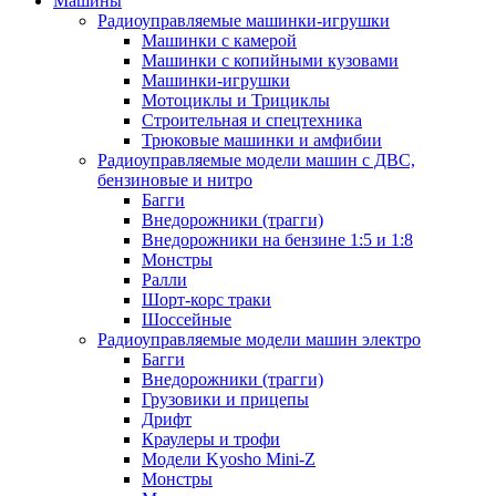
Машины
Радиоуправляемые машинки-игрушки
Машинки с камерой
Машинки с копийными кузовами
Машинки-игрушки
Мотоциклы и Трициклы
Строительная и спецтехника
Трюковые машинки и амфибии
Радиоуправляемые модели машин с ДВС,
бензиновые и нитро
Багги
Внедорожники (трагги)
Внедорожники на бензине 1:5 и 1:8
Монстры
Ралли
Шорт-корс траки
Шоссейные
Радиоуправляемые модели машин электро
Багги
Внедорожники (трагги)
Грузовики и прицепы
Дрифт
Краулеры и трофи
Модели Kyosho Mini-Z
Монстры