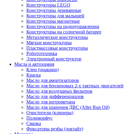
Конструкторы LEGO
Конструкторы деревянные
Конструкторы для малышей
Конструкторы магнитные
Конструкторы на радиоуправлении
Конструкторы на солнечной батарее
Металлические конструкторы
Мягкие конструкторы
Пластмассовые конструкторы
Робототехника
Электронный конструктор
Масла и автохимия
Клеи (циакрин)
Краска
Масло для амортизаторов
Масло для бензиновых 2-х тактных двигателей
Масло для воздушных фильтров
Масло для дифференциалов
Масло для нитрометана
Масло для хранения ДВС (After Run Oil)
Очистители (клинеры)
Полиморфус
Смазка
Фиксаторы резбы (локтайт)