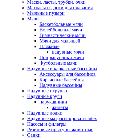
Маски, ласты, трубки, очки
Матрасы и доски для плавания
Мыльные пузыри
Мячи
Баскетбольные мячи
Волейбольные мячи
Гимнастические мячи
Мячи для малышей
Пляжные
надувные мячи
Попрыгунчики-мячи
Футбольные мячи
Надувные и каркасные бассейны
Аксессуары для бассейнов
Каркасные бассейны
Надувные бассейны
Надувные игрушки
Надувные круги
нарукавники
жилеты
Надувные лодки
Надувные матрасы-кровати Intex
Насосы и фильтры
Резиновые прыгуны животные
Санки