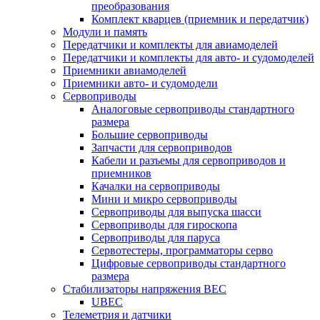
преобразования
Комплект кварцев (приемник и передатчик)
Модули и память
Передатчики и комплекты для авиамоделей
Передатчики и комплекты для авто- и судомоделей
Приемники авиамоделей
Приемники авто- и судомодели
Сервоприводы
Аналоговые сервоприводы стандартного
размера
Большие сервоприводы
Запчасти для сервоприводов
Кабели и разъемы для сервоприводов и
приемников
Качалки на сервоприводы
Мини и микро сервоприводы
Сервоприводы для выпуска шасси
Сервоприводы для гироскопа
Сервоприводы для паруса
Сервотестеры, программаторы серво
Цифровые сервоприводы стандартного
размера
Стабилизаторы напряжения BEC
UBEC
Телеметрия и датчики