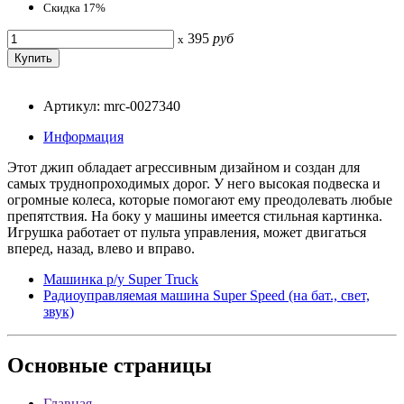
Скидка 17%
395
руб
x
Артикул: mrc-0027340
Информация
Этот джип обладает агрессивным дизайном и создан для
самых труднопроходимых дорог. У него высокая подвеска и
огромные колеса, которые помогают ему преодолевать любые
препятствия. На боку у машины имеется стильная картинка.
Игрушка работает от пульта управления, может двигаться
вперед, назад, влево и вправо.
Машинка р/у Super Truck
Радиоуправляемая машина Super Speed (на бат., свет,
звук)
Основные
страницы
Главная