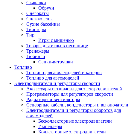
Скакалки
Обручи
Снегокаты
Снежколепы
Сухие бассейны
Твистеры
Тир
Игры с мишенью
Товары для игры в песочнице
Тренажеры
Тюбинги
Санки-ватрушки
Топливо
Топливо для авиа моделей и катеров
Топливо для автомоделей
Электродвигатели и регуляторы скорости
Аксессуары и запчасти для электродвигателей
Программаторы для регуляторов скорости
Радиаторы и вентиляторы
Сенсорные кабели, конденсаторы и выключатели
Электродвигатели и регуляторы оборотов для
авиамоделей
Бесколлекторные электродвигатели
Импеллеры
Коллекторные электродвигатели