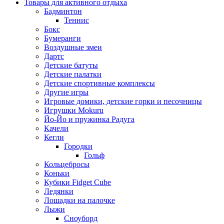
Товары для активного отдыха
Бадминтон
Теннис
Бокс
Бумеранги
Воздушные змеи
Дартс
Детские батуты
Детские палатки
Детские спортивные комплексы
Другие игры
Игровые домики, детские горки и песочницы
Игрушки Mokuru
Йо-Йо и пружинка Радуга
Качели
Кегли
Городки
Гольф
Кольцебросы
Коньки
Кубики Fidget Cube
Ледянки
Лошадки на палочке
Лыжи
Сноуборд