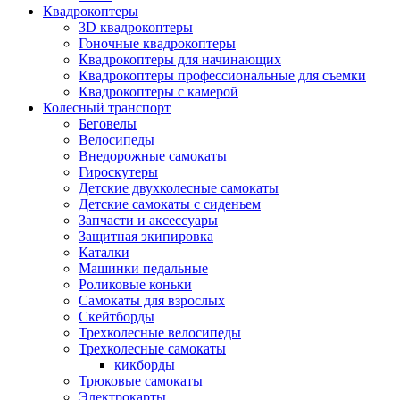
Квадрокоптеры
3D квадрокоптеры
Гоночные квадрокоптеры
Квадрокоптеры для начинающих
Квадрокоптеры профессиональные для съемки
Квадрокоптеры с камерой
Колесный транспорт
Беговелы
Велосипеды
Внедорожные самокаты
Гироскутеры
Детские двухколесные самокаты
Детские самокаты с сиденьем
Запчасти и аксессуары
Защитная экипировка
Каталки
Машинки педальные
Роликовые коньки
Самокаты для взрослых
Скейтборды
Трехколесные велосипеды
Трехколесные самокаты
кикборды
Трюковые самокаты
Электрокарты