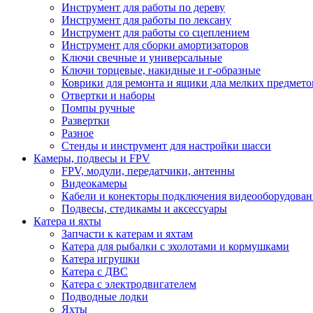
Инструмент для работы по дереву
Инструмент для работы по лексану
Инструмент для работы со сцеплением
Инструмент для сборки амортизаторов
Ключи свечные и универсальные
Ключи торцевые, накидные и г-образные
Коврики для ремонта и ящики дла мелких предмето
Отвертки и наборы
Помпы ручные
Развертки
Разное
Стенды и инструмент для настройки шасси
Камеры, подвесы и FPV
FPV, модули, передатчики, антенны
Видеокамеры
Кабели и конекторы подключения видеооборудован
Подвесы, стедикамы и аксессуары
Катера и яхты
Запчасти к катерам и яхтам
Катера для рыбалки с эхолотами и кормушками
Катера игрушки
Катера с ДВС
Катера с электродвигателем
Подводные лодки
Яхты