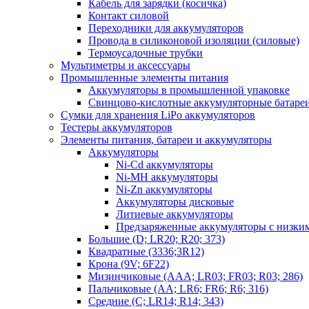
Кабель для зарядки (косичка)
Контакт силовой
Переходники для аккумуляторов
Провода в силиконовой изоляции (силовые)
Термоусадочные трубки
Мультиметры и аксессуары
Промышленные элементы питания
Аккумуляторы в промышленной упаковке
Свинцово-кислотные аккумуляторные батаре
Сумки для хранения LiPo аккумуляторов
Тестеры аккумуляторов
Элементы питания, батареи и аккумуляторы
Аккумуляторы
Ni-Cd аккумуляторы
Ni-MH аккумуляторы
Ni-Zn аккумуляторы
Аккумуляторы дисковые
Литиевые аккумуляторы
Предзаряженные аккумуляторы с низки
Большие (D; LR20; R20; 373)
Квадратные (3336;3R12)
Крона (9V; 6F22)
Мизинчиковые (AAA; LR03; FR03; R03; 286)
Пальчиковые (AA; LR6; FR6; R6; 316)
Средние (C; LR14; R14; 343)