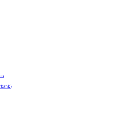
ов
bank)