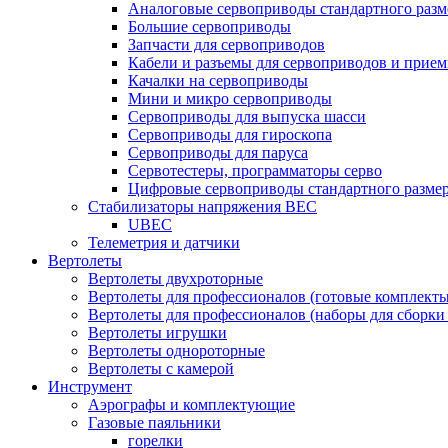
Аналоговые сервоприводы стандартного разм
Большие сервоприводы
Запчасти для сервоприводов
Кабели и разъемы для сервоприводов и прие
Качалки на сервоприводы
Мини и микро сервоприводы
Сервоприводы для выпуска шасси
Сервоприводы для гироскопа
Сервоприводы для паруса
Сервотестеры, программаторы серво
Цифровые сервоприводы стандартного разме
Стабилизаторы напряжения BEC
UBEC
Телеметрия и датчики
Вертолеты
Вертолеты двухроторные
Вертолеты для профессионалов (готовые комплект
Вертолеты для профессионалов (наборы для сборки
Вертолеты игрушки
Вертолеты однороторные
Вертолеты с камерой
Инструмент
Аэрографы и комплектующие
Газовые паяльники
горелки