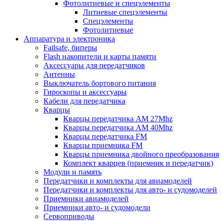
Фотолитиевые и спецэлементы
Литиевые спецэлементы
Спецэлементы
Фотолитиевые
Аппаратура и электроника
Failsafe, биперы
Flash накопители и карты памяти
Аксессуары для передатчиков
Антенны
Выключатель бортового питания
Гироскопы и аксессуары
Кабели для передатчика
Кварцы
Кварцы передатчика AM 27Mhz
Кварцы передатчика AM 40Mhz
Кварцы передатчика FM
Кварцы приемника FM
Кварцы приемника двойного преобразования
Комплект кварцев (приемник и передатчик)
Модули и память
Передатчики и комплекты для авиамоделей
Передатчики и комплекты для авто- и судомоделей
Приемники авиамоделей
Приемники авто- и судомодели
Сервоприводы