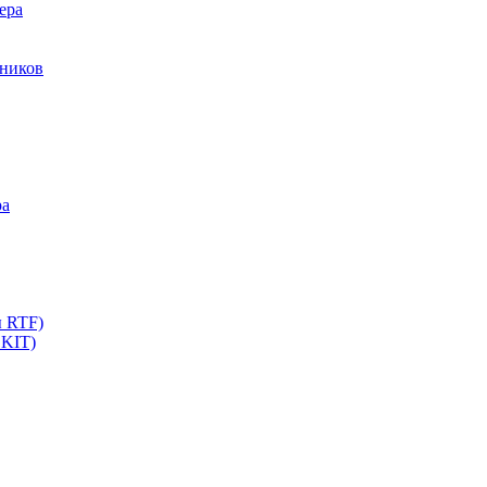
ера
мников
ра
ы RTF)
 KIT)