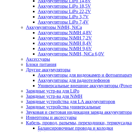
Аккумуляторы LiPo 14,8V
Аккумуляторы LiPo 18,5V
Аккумуляторы LiPo 22,2V
Аккумуляторы LiPo 3,7V
Аккумуляторы LiPo 7,4V
Аккумуляторы NiMH, NiCa
Аккумуляторы NiMH 4,8V
Аккумуляторы NiMH 7,2V
Аккумуляторы NiMH 8,4V
Аккумуляторы NiMH 9,6V
Аккумуляторы NiMH, NiCa 6,0V
Аксессуары
Блоки питания
Другие аккумуляторы
Аккумуляторы для видеокамер и фотоаппарат
Аккумуляторы для радиотелефонов
Универсальные внешние аккумуляторы (Power
Зарядные устр-ва для LiPo
Зарядные устр-ва для NiMH
Зарядные устройства для LA аккумуляторов
Зарядные устройства универсальные
Звуковая и световая индикация заряда аккумулятора
Инверторы и аксессуары
Кабель, провод, разъемы, переходники, термоусадка
Балансировочные провода и колодки