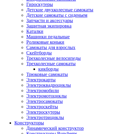
Гироскутеры
Детские двухколесные самокаты
Детские самокаты с сиденьем
Запчасти и аксессуары
Защитная экипировка
Каталки
Машинки педальные
Роликовые коньки
Самокаты для взрослых
Скейтборды
Трехколесные велосипеды
Трехколесные самокаты
кикборды
Трюковые самокаты
Электрокарты
Электроквадроциклы
Электромобили
Электромотоциклы
Электросамокаты
Электроскейты
Электроскутеры
Электротрициклы
Конструкторы
Динамический конструктор
Конструкторы Bunchems