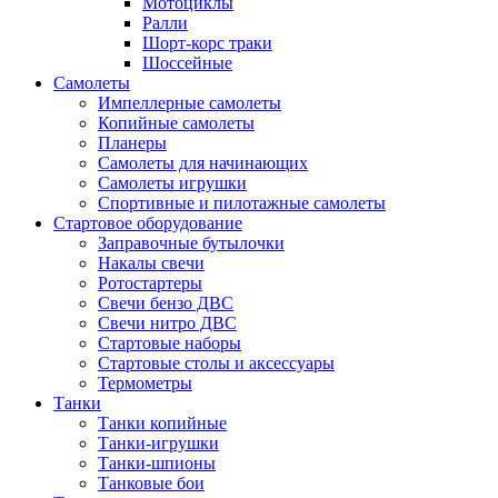
Мотоциклы
Ралли
Шорт-корс траки
Шоссейные
Самолеты
Импеллерные самолеты
Копийные самолеты
Планеры
Самолеты для начинающих
Самолеты игрушки
Спортивные и пилотажные самолеты
Стартовое оборудование
Заправочные бутылочки
Накалы свечи
Ротостартеры
Свечи бензо ДВС
Свечи нитро ДВС
Стартовые наборы
Стартовые столы и аксессуары
Термометры
Танки
Танки копийные
Танки-игрушки
Танки-шпионы
Танковые бои