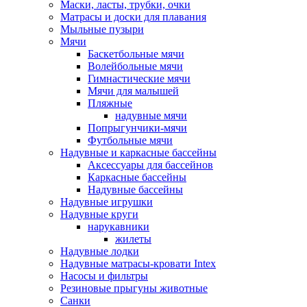
Маски, ласты, трубки, очки
Матрасы и доски для плавания
Мыльные пузыри
Мячи
Баскетбольные мячи
Волейбольные мячи
Гимнастические мячи
Мячи для малышей
Пляжные
надувные мячи
Попрыгунчики-мячи
Футбольные мячи
Надувные и каркасные бассейны
Аксессуары для бассейнов
Каркасные бассейны
Надувные бассейны
Надувные игрушки
Надувные круги
нарукавники
жилеты
Надувные лодки
Надувные матрасы-кровати Intex
Насосы и фильтры
Резиновые прыгуны животные
Санки