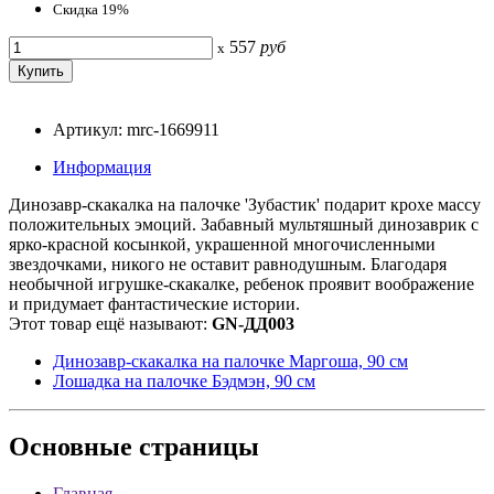
Скидка 19%
557
руб
x
Артикул: mrc-1669911
Информация
Динозавр-скакалка на палочке 'Зубастик' подарит крохе массу
положительных эмоций. Забавный мультяшный динозаврик с
ярко-красной косынкой, украшенной многочисленными
звездочками, никого не оставит равнодушным. Благодаря
необычной игрушке-скакалке, ребенок проявит воображение
и придумает фантастические истории.
Этот товар ещё называют:
GN-ДД003
Динозавр-скакалка на палочке Маргоша, 90 см
Лошадка на палочке Бэдмэн, 90 см
Основные
страницы
Главная