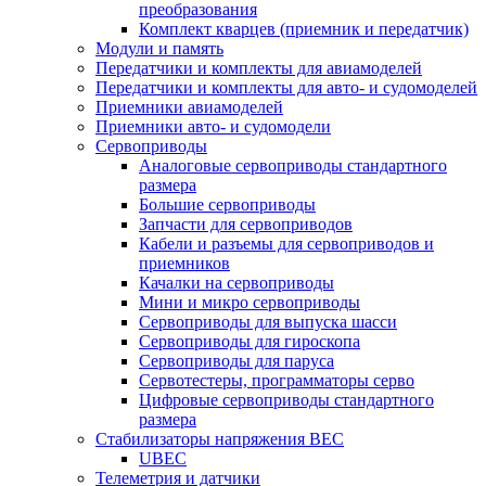
преобразования
Комплект кварцев (приемник и передатчик)
Модули и память
Передатчики и комплекты для авиамоделей
Передатчики и комплекты для авто- и судомоделей
Приемники авиамоделей
Приемники авто- и судомодели
Сервоприводы
Аналоговые сервоприводы стандартного
размера
Большие сервоприводы
Запчасти для сервоприводов
Кабели и разъемы для сервоприводов и
приемников
Качалки на сервоприводы
Мини и микро сервоприводы
Сервоприводы для выпуска шасси
Сервоприводы для гироскопа
Сервоприводы для паруса
Сервотестеры, программаторы серво
Цифровые сервоприводы стандартного
размера
Стабилизаторы напряжения BEC
UBEC
Телеметрия и датчики