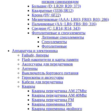
низким саморазрядом
Большие (D; LR20; R20; 373)
Квадратные (3336;3R12)
Крона (9V; 6F22)
Мизинчиковые (AAA; LR03; FR03; R03; 286)
Пальчиковые (AA; LR6; FR6; R6; 316)
Средние (C; LR14; R14; 343)
Фотолитиевые и спецэлементы
Литиевые спецэлементы
Спецэлементы
Фотолитиевые
Аппаратура и электроника
Failsafe, биперы
Flash накопители и карты памяти
Аксессуары для передатчиков
Антенны
Выключатель бортового питания
Гироскопы и аксессуары
Кабели для передатчика
Кварцы
Кварцы передатчика AM 27Mhz
Кварцы передатчика AM 40Mhz
Кварцы передатчика FM
Кварцы приемника FM
Кварцы приемника двойного