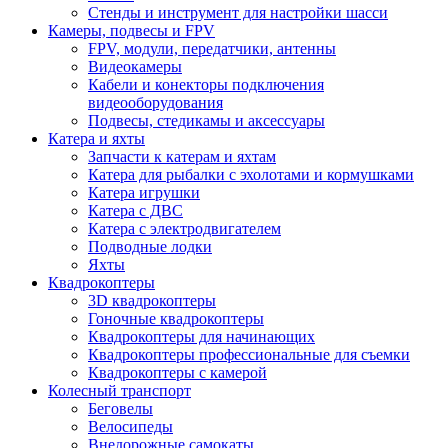
Стенды и инструмент для настройки шасси
Камеры, подвесы и FPV
FPV, модули, передатчики, антенны
Видеокамеры
Кабели и конекторы подключения
видеооборудования
Подвесы, стедикамы и аксессуары
Катера и яхты
Запчасти к катерам и яхтам
Катера для рыбалки с эхолотами и кормушками
Катера игрушки
Катера с ДВС
Катера с электродвигателем
Подводные лодки
Яхты
Квадрокоптеры
3D квадрокоптеры
Гоночные квадрокоптеры
Квадрокоптеры для начинающих
Квадрокоптеры профессиональные для съемки
Квадрокоптеры с камерой
Колесный транспорт
Беговелы
Велосипеды
Внедорожные самокаты