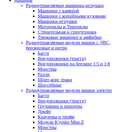
Машины
Радиоуправляемые машинки-игрушки
Машинки с камерой
Машинки с копийными кузовами
Машинки-игрушки
Мотоциклы и Трициклы
Строительная и спецтехника
Трюковые машинки и амфибии
Радиоуправляемые модели машин с ДВС,
бензиновые и нитро
Багги
Внедорожники (трагги)
Внедорожники на бензине 1:5 и 1:8
Монстры
Ралли
Шорт-корс траки
Шоссейные
Радиоуправляемые модели машин электро
Багги
Внедорожники (трагги)
Грузовики и прицепы
Дрифт
Краулеры и трофи
Модели Kyosho Mini-Z
Монстры