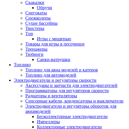
Скакалки
Обручи
Снегокаты
Снежколепы
Сухие бассейны
Твистеры
Тир
Игры с мишенью
Товары для игры в песочнице
Тренажеры
Тюбинги
Санки-ватрушки
Топливо
Топливо для авиа моделей и катеров
Топливо для автомоделей
Электродвигатели и регуляторы скорости
Аксессуары и запчасти для электродвигателей
Программаторы для регуляторов скорости
Радиаторы и вентиляторы
Сенсорные кабели, конденсаторы и выключатели
Электродвигатели и регуляторы оборотов для
авиамоделей
Бесколлекторные электродвигатели
Импеллеры
Коллекторные электродвигатели