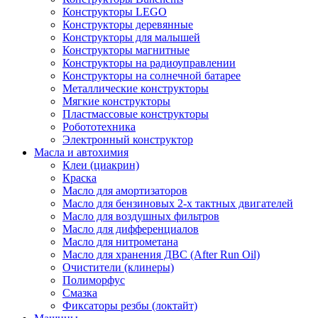
Конструкторы LEGO
Конструкторы деревянные
Конструкторы для малышей
Конструкторы магнитные
Конструкторы на радиоуправлении
Конструкторы на солнечной батарее
Металлические конструкторы
Мягкие конструкторы
Пластмассовые конструкторы
Робототехника
Электронный конструктор
Масла и автохимия
Клеи (циакрин)
Краска
Масло для амортизаторов
Масло для бензиновых 2-х тактных двигателей
Масло для воздушных фильтров
Масло для дифференциалов
Масло для нитрометана
Масло для хранения ДВС (After Run Oil)
Очистители (клинеры)
Полиморфус
Смазка
Фиксаторы резбы (локтайт)