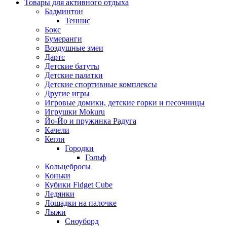
Товары для активного отдыха
Бадминтон
Теннис
Бокс
Бумеранги
Воздушные змеи
Дартс
Детские батуты
Детские палатки
Детские спортивные комплексы
Другие игры
Игровые домики, детские горки и песочницы
Игрушки Mokuru
Йо-Йо и пружинка Радуга
Качели
Кегли
Городки
Гольф
Кольцебросы
Коньки
Кубики Fidget Cube
Ледянки
Лошадки на палочке
Лыжи
Сноуборд