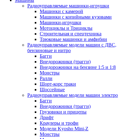
Машины
Радиоуправляемые машинки-игрушки
Машинки с камерой
Машинки с копийными кузовами
Машинки-игрушки
Мотоциклы и Трициклы
Строительная и спецтехника
Трюковые машинки и амфибии
Радиоуправляемые модели машин с ДВС,
бензиновые и нитро
Багги
Внедорожники (трагги)
Внедорожники на бензине 1:5 и 1:8
Монстры
Ралли
Шорт-корс траки
Шоссейные
Радиоуправляемые модели машин электро
Багги
Внедорожники (трагги)
Грузовики и прицепы
Дрифт
Краулеры и трофи
Модели Kyosho Mini-Z
Монстры