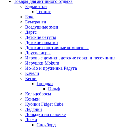
Товары для активного отдыха
Бадминтон
Теннис
Бокс
Бумеранги
Воздушные змеи
Дартс
Детские батуты
Детские палатки
Детские спортивные комплексы
Другие игры
Игровые домики, детские горки и песочницы
Игрушки Mokuru
Йо-Йо и пружинка Радуга
Качели
Кегли
Городки
Гольф
Кольцебросы
Коньки
Кубики Fidget Cube
Ледянки
Лошадки на палочке
Лыжи
Сноуборд