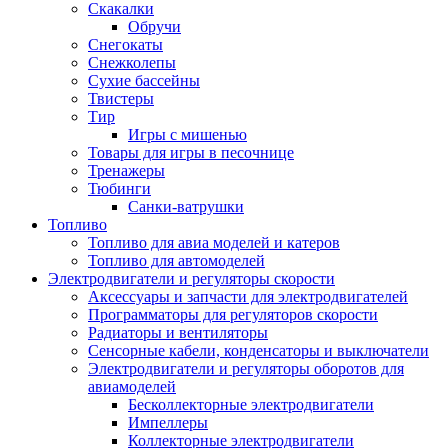
Скакалки
Обручи
Снегокаты
Снежколепы
Сухие бассейны
Твистеры
Тир
Игры с мишенью
Товары для игры в песочнице
Тренажеры
Тюбинги
Санки-ватрушки
Топливо
Топливо для авиа моделей и катеров
Топливо для автомоделей
Электродвигатели и регуляторы скорости
Аксессуары и запчасти для электродвигателей
Программаторы для регуляторов скорости
Радиаторы и вентиляторы
Сенсорные кабели, конденсаторы и выключатели
Электродвигатели и регуляторы оборотов для
авиамоделей
Бесколлекторные электродвигатели
Импеллеры
Коллекторные электродвигатели