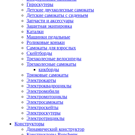
Гироскутеры
Детские двухколесные самокаты
Детские самокаты с сиденьем
Запчасти и аксессуары
Защитная экипировка
Каталки
Машинки педальные
Роликовые коньки
Самокаты для взрослых
Скейтборды
Трехколесные велосипеды
Трехколесные самокаты
кикборды
Трюковые самокаты
Электрокарты
Электроквадроциклы
Электромобили
Электромотоциклы
Электросамокаты
Электроскейты
Электроскутеры
Электротрициклы
Конструкторы
Динамический конструктор
Конструкторы Bunchems