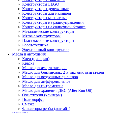
Конструкторы LEGO
Конструкторы деревянные
Конструкторы для малышей
Конструкторы магнитные
Конструкторы на радиоуправлении
Конструкторы на солнечной батарее
Металлические конструкторы
Мягкие конструкторы
Пластмассовые конструкторы
Робототехника
Электронный конструктор
Масла и автохимия
Клеи (циакрин)
Краска
Масло для амортизаторов
Масло для бензиновых 2-х тактных двигателей
Масло для воздушных фильтров
Масло для дифференциалов
Масло для нитрометана
Масло для хранения ДВС (After Run Oil)
Очистители (клинеры)
Полиморфус
Смазка
Фиксаторы резбы (локтайт)