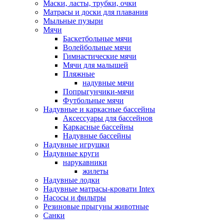
Маски, ласты, трубки, очки
Матрасы и доски для плавания
Мыльные пузыри
Мячи
Баскетбольные мячи
Волейбольные мячи
Гимнастические мячи
Мячи для малышей
Пляжные
надувные мячи
Попрыгунчики-мячи
Футбольные мячи
Надувные и каркасные бассейны
Аксессуары для бассейнов
Каркасные бассейны
Надувные бассейны
Надувные игрушки
Надувные круги
нарукавники
жилеты
Надувные лодки
Надувные матрасы-кровати Intex
Насосы и фильтры
Резиновые прыгуны животные
Санки