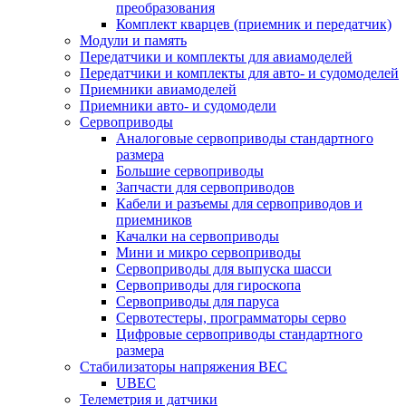
преобразования
Комплект кварцев (приемник и передатчик)
Модули и память
Передатчики и комплекты для авиамоделей
Передатчики и комплекты для авто- и судомоделей
Приемники авиамоделей
Приемники авто- и судомодели
Сервоприводы
Аналоговые сервоприводы стандартного
размера
Большие сервоприводы
Запчасти для сервоприводов
Кабели и разъемы для сервоприводов и
приемников
Качалки на сервоприводы
Мини и микро сервоприводы
Сервоприводы для выпуска шасси
Сервоприводы для гироскопа
Сервоприводы для паруса
Сервотестеры, программаторы серво
Цифровые сервоприводы стандартного
размера
Стабилизаторы напряжения BEC
UBEC
Телеметрия и датчики