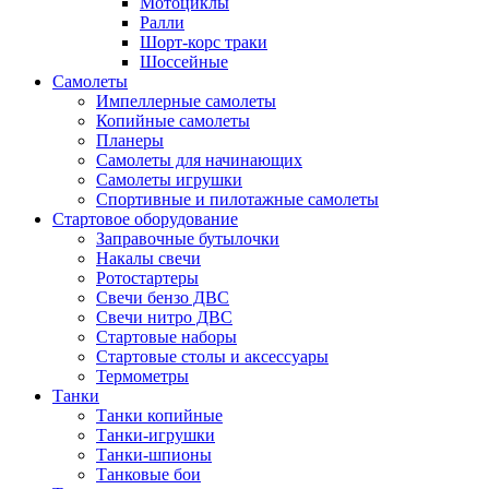
Мотоциклы
Ралли
Шорт-корс траки
Шоссейные
Самолеты
Импеллерные самолеты
Копийные самолеты
Планеры
Самолеты для начинающих
Самолеты игрушки
Спортивные и пилотажные самолеты
Стартовое оборудование
Заправочные бутылочки
Накалы свечи
Ротостартеры
Свечи бензо ДВС
Свечи нитро ДВС
Стартовые наборы
Стартовые столы и аксессуары
Термометры
Танки
Танки копийные
Танки-игрушки
Танки-шпионы
Танковые бои