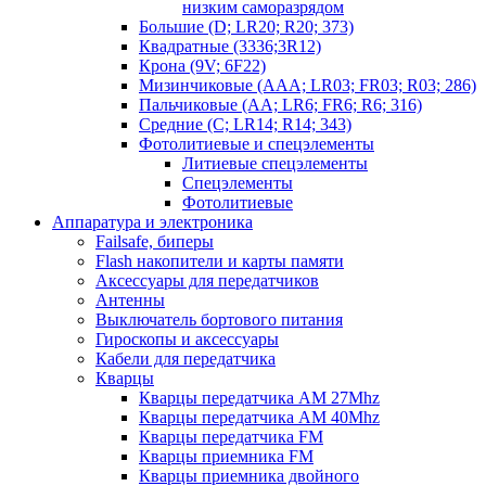
низким саморазрядом
Большие (D; LR20; R20; 373)
Квадратные (3336;3R12)
Крона (9V; 6F22)
Мизинчиковые (AAA; LR03; FR03; R03; 286)
Пальчиковые (AA; LR6; FR6; R6; 316)
Средние (C; LR14; R14; 343)
Фотолитиевые и спецэлементы
Литиевые спецэлементы
Спецэлементы
Фотолитиевые
Аппаратура и электроника
Failsafe, биперы
Flash накопители и карты памяти
Аксессуары для передатчиков
Антенны
Выключатель бортового питания
Гироскопы и аксессуары
Кабели для передатчика
Кварцы
Кварцы передатчика AM 27Mhz
Кварцы передатчика AM 40Mhz
Кварцы передатчика FM
Кварцы приемника FM
Кварцы приемника двойного