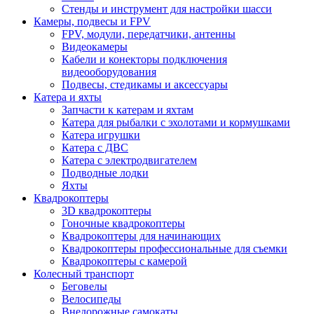
Стенды и инструмент для настройки шасси
Камеры, подвесы и FPV
FPV, модули, передатчики, антенны
Видеокамеры
Кабели и конекторы подключения
видеооборудования
Подвесы, стедикамы и аксессуары
Катера и яхты
Запчасти к катерам и яхтам
Катера для рыбалки с эхолотами и кормушками
Катера игрушки
Катера с ДВС
Катера с электродвигателем
Подводные лодки
Яхты
Квадрокоптеры
3D квадрокоптеры
Гоночные квадрокоптеры
Квадрокоптеры для начинающих
Квадрокоптеры профессиональные для съемки
Квадрокоптеры с камерой
Колесный транспорт
Беговелы
Велосипеды
Внедорожные самокаты