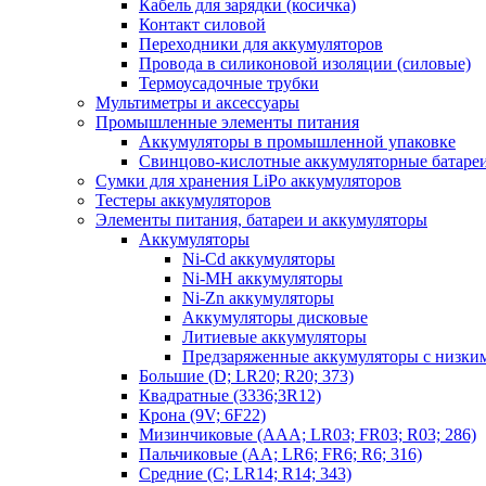
Кабель для зарядки (косичка)
Контакт силовой
Переходники для аккумуляторов
Провода в силиконовой изоляции (силовые)
Термоусадочные трубки
Мультиметры и аксессуары
Промышленные элементы питания
Аккумуляторы в промышленной упаковке
Свинцово-кислотные аккумуляторные батаре
Сумки для хранения LiPo аккумуляторов
Тестеры аккумуляторов
Элементы питания, батареи и аккумуляторы
Аккумуляторы
Ni-Cd аккумуляторы
Ni-MH аккумуляторы
Ni-Zn аккумуляторы
Аккумуляторы дисковые
Литиевые аккумуляторы
Предзаряженные аккумуляторы с низки
Большие (D; LR20; R20; 373)
Квадратные (3336;3R12)
Крона (9V; 6F22)
Мизинчиковые (AAA; LR03; FR03; R03; 286)
Пальчиковые (AA; LR6; FR6; R6; 316)
Средние (C; LR14; R14; 343)