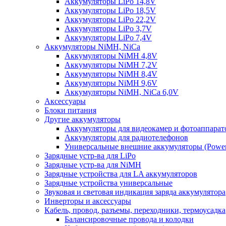
Аккумуляторы LiPo 14,8V
Аккумуляторы LiPo 18,5V
Аккумуляторы LiPo 22,2V
Аккумуляторы LiPo 3,7V
Аккумуляторы LiPo 7,4V
Аккумуляторы NiMH, NiCa
Аккумуляторы NiMH 4,8V
Аккумуляторы NiMH 7,2V
Аккумуляторы NiMH 8,4V
Аккумуляторы NiMH 9,6V
Аккумуляторы NiMH, NiCa 6,0V
Аксессуары
Блоки питания
Другие аккумуляторы
Аккумуляторы для видеокамер и фотоаппарат
Аккумуляторы для радиотелефонов
Универсальные внешние аккумуляторы (Power
Зарядные устр-ва для LiPo
Зарядные устр-ва для NiMH
Зарядные устройства для LA аккумуляторов
Зарядные устройства универсальные
Звуковая и световая индикация заряда аккумулятора
Инверторы и аксессуары
Кабель, провод, разъемы, переходники, термоусадка
Балансировочные провода и колодки