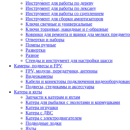
Инструмент для работы по дереву
Инструмент для работы по лексану
Инструмент для работы со сцеплением
Инструмент для сборки амортизаторов
Ключи свечные и универсальные
Ключи торцевые, накидные и г-образные
Коврики для ремонта и ящики дла мелких предмето
Отвертки и наборы
Помпы ручные
Развертки
Разное
Стенды и инструмент для настройки шасси
Камеры, подвесы и FPV
FPV, модули, передатчики, антенны
Видеокамеры
Кабели и конекторы подключения видеооборудован
Подвесы, стедикамы и аксессуары
Катера и яхты
Запчасти к катерам и яхтам
Катера для рыбалки с эхолотами и кормушками
Катера игрушки
Катера с ДВС
Катера с электродвигателем
Подводные лодки
Яхты