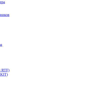
ера
мников
ра
ы RTF)
 KIT)