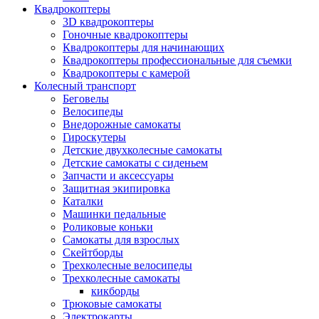
Квадрокоптеры
3D квадрокоптеры
Гоночные квадрокоптеры
Квадрокоптеры для начинающих
Квадрокоптеры профессиональные для съемки
Квадрокоптеры с камерой
Колесный транспорт
Беговелы
Велосипеды
Внедорожные самокаты
Гироскутеры
Детские двухколесные самокаты
Детские самокаты с сиденьем
Запчасти и аксессуары
Защитная экипировка
Каталки
Машинки педальные
Роликовые коньки
Самокаты для взрослых
Скейтборды
Трехколесные велосипеды
Трехколесные самокаты
кикборды
Трюковые самокаты
Электрокарты