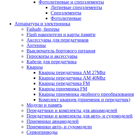
Фотолитиевые и спецэлементы
Литиевые спецэлементы
Спецэлементы
Фотолитиевые
Аппаратура и электроника
Failsafe, биперы
Flash накопители и карты памяти
Аксессуары для передатчиков
Антенны
Выключатель бортового питания
Гироскопы и аксессуары
Кабели для передатчика
Кварцы
Кварцы передатчика AM 27Mhz
Кварцы передатчика AM 40Mhz
Кварцы передатчика FM
Кварцы приемника FM
Кварцы приемника двойного преобразования
Комплект кварцев (приемник и передатчик)
Модули и память
Передатчики и комплекты для авиамоделей
Передатчики и комплекты для авто- и судомоделей
Приемники авиамоделей
Приемники авто- и судомодели
Сервоприводы