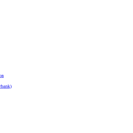
ов
bank)