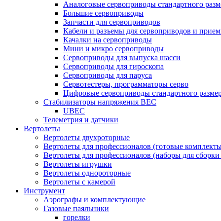
Аналоговые сервоприводы стандартного разм
Большие сервоприводы
Запчасти для сервоприводов
Кабели и разъемы для сервоприводов и прие
Качалки на сервоприводы
Мини и микро сервоприводы
Сервоприводы для выпуска шасси
Сервоприводы для гироскопа
Сервоприводы для паруса
Сервотестеры, программаторы серво
Цифровые сервоприводы стандартного разме
Стабилизаторы напряжения BEC
UBEC
Телеметрия и датчики
Вертолеты
Вертолеты двухроторные
Вертолеты для профессионалов (готовые комплект
Вертолеты для профессионалов (наборы для сборки
Вертолеты игрушки
Вертолеты однороторные
Вертолеты с камерой
Инструмент
Аэрографы и комплектующие
Газовые паяльники
горелки