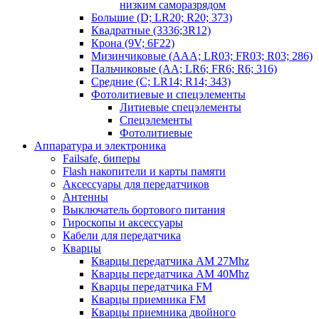
низким саморазрядом
Большие (D; LR20; R20; 373)
Квадратные (3336;3R12)
Крона (9V; 6F22)
Мизинчиковые (AAA; LR03; FR03; R03; 286)
Пальчиковые (AA; LR6; FR6; R6; 316)
Средние (C; LR14; R14; 343)
Фотолитиевые и спецэлементы
Литиевые спецэлементы
Спецэлементы
Фотолитиевые
Аппаратура и электроника
Failsafe, биперы
Flash накопители и карты памяти
Аксессуары для передатчиков
Антенны
Выключатель бортового питания
Гироскопы и аксессуары
Кабели для передатчика
Кварцы
Кварцы передатчика AM 27Mhz
Кварцы передатчика AM 40Mhz
Кварцы передатчика FM
Кварцы приемника FM
Кварцы приемника двойного