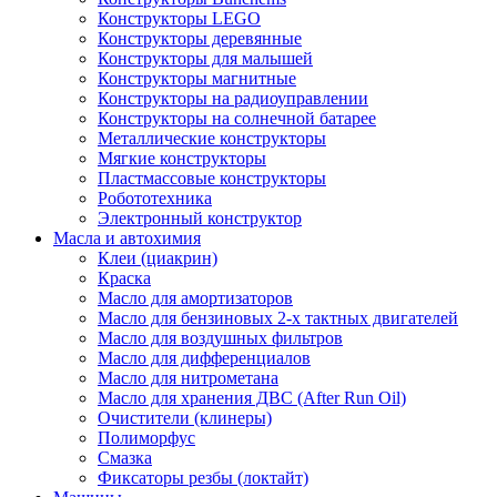
Конструкторы LEGO
Конструкторы деревянные
Конструкторы для малышей
Конструкторы магнитные
Конструкторы на радиоуправлении
Конструкторы на солнечной батарее
Металлические конструкторы
Мягкие конструкторы
Пластмассовые конструкторы
Робототехника
Электронный конструктор
Масла и автохимия
Клеи (циакрин)
Краска
Масло для амортизаторов
Масло для бензиновых 2-х тактных двигателей
Масло для воздушных фильтров
Масло для дифференциалов
Масло для нитрометана
Масло для хранения ДВС (After Run Oil)
Очистители (клинеры)
Полиморфус
Смазка
Фиксаторы резбы (локтайт)