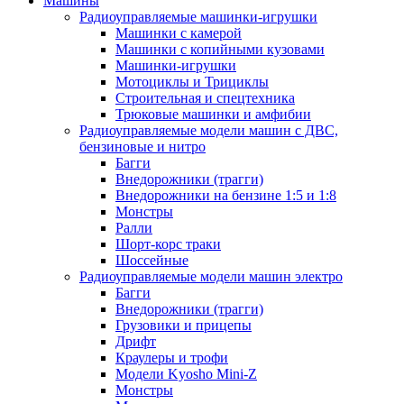
Машины
Радиоуправляемые машинки-игрушки
Машинки с камерой
Машинки с копийными кузовами
Машинки-игрушки
Мотоциклы и Трициклы
Строительная и спецтехника
Трюковые машинки и амфибии
Радиоуправляемые модели машин с ДВС,
бензиновые и нитро
Багги
Внедорожники (трагги)
Внедорожники на бензине 1:5 и 1:8
Монстры
Ралли
Шорт-корс траки
Шоссейные
Радиоуправляемые модели машин электро
Багги
Внедорожники (трагги)
Грузовики и прицепы
Дрифт
Краулеры и трофи
Модели Kyosho Mini-Z
Монстры