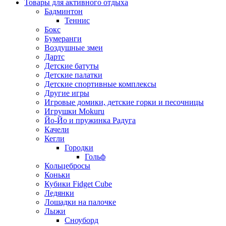
Товары для активного отдыха
Бадминтон
Теннис
Бокс
Бумеранги
Воздушные змеи
Дартс
Детские батуты
Детские палатки
Детские спортивные комплексы
Другие игры
Игровые домики, детские горки и песочницы
Игрушки Mokuru
Йо-Йо и пружинка Радуга
Качели
Кегли
Городки
Гольф
Кольцебросы
Коньки
Кубики Fidget Cube
Ледянки
Лошадки на палочке
Лыжи
Сноуборд