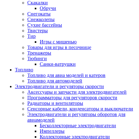
Скакалки
Обручи
Снегокаты
Снежколепы
Сухие бассейны
Твистеры
Тир
Игры с мишенью
Товары для игры в песочнице
Тренажеры
Тюбинги
Санки-ватрушки
Топливо
Топливо для авиа моделей и катеров
Топливо для автомоделей
Электродвигатели и регуляторы скорости
Аксессуары и запчасти для электродвигателей
Программаторы для регуляторов скорости
Радиаторы и вентиляторы
Сенсорные кабели, конденсаторы и выключатели
Электродвигатели и регуляторы оборотов для
авиамоделей
Бесколлекторные электродвигатели
Импеллеры
Коллекторные электродвигатели