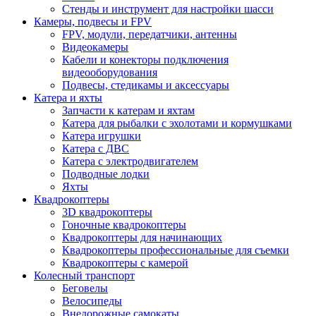
Стенды и инструмент для настройки шасси
Камеры, подвесы и FPV
FPV, модули, передатчики, антенны
Видеокамеры
Кабели и конекторы подключения
видеооборудования
Подвесы, стедикамы и аксессуары
Катера и яхты
Запчасти к катерам и яхтам
Катера для рыбалки с эхолотами и кормушками
Катера игрушки
Катера с ДВС
Катера с электродвигателем
Подводные лодки
Яхты
Квадрокоптеры
3D квадрокоптеры
Гоночные квадрокоптеры
Квадрокоптеры для начинающих
Квадрокоптеры профессиональные для съемки
Квадрокоптеры с камерой
Колесный транспорт
Беговелы
Велосипеды
Внедорожные самокаты