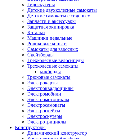
Гироскутеры
Детские двухколесные самокаты
Детские самокаты с сиденьем
Запчасти и аксессуары
Защитная экипировка
Каталки
Машинки педальные
Роликовые коньки
Самокаты для взрослых
Скейтборды
Трехколесные велосипеды
Трехколесные самокаты
кикборды
Трюковые самокаты
Электрокарты
Электроквадроциклы
Электромобили
Электромотоциклы
Электросамокаты
Электроскейты
Электроскутеры
Электротрициклы
Конструкторы
Динамический конструктор
Конструкторы Bunchems