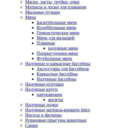
Маски, ласты, трубки, очки
Матрасы и доски для плавания
Мыльные пузыри
Мячи
Баскетбольные мячи
Волейбольные мячи
Гимнастические мячи
Мячи для малышей
Пляжные
надувные мячи
Попрыгунчики-мячи
Футбольные мячи
Надувные и каркасные бассейны
Аксессуары для бассейнов
Каркасные бассейны
Надувные бассейны
Надувные игрушки
Надувные круги
нарукавники
жилеты
Надувные лодки
Надувные матрасы-кровати Intex
Насосы и фильтры
Резиновые прыгуны животные
Санки