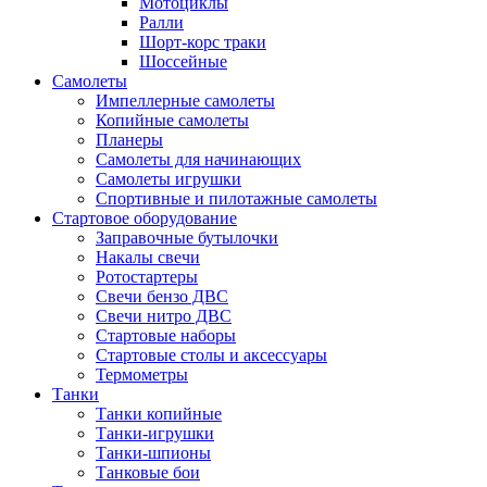
Мотоциклы
Ралли
Шорт-корс траки
Шоссейные
Самолеты
Импеллерные самолеты
Копийные самолеты
Планеры
Самолеты для начинающих
Самолеты игрушки
Спортивные и пилотажные самолеты
Стартовое оборудование
Заправочные бутылочки
Накалы свечи
Ротостартеры
Свечи бензо ДВС
Свечи нитро ДВС
Стартовые наборы
Стартовые столы и аксессуары
Термометры
Танки
Танки копийные
Танки-игрушки
Танки-шпионы
Танковые бои