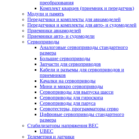
преобразования
Комплект кварцев (приемник и передатчик)
Модули и память
Передатчики и комплекты для авиамоделей
Передатчики и комплекты для авто- и судомоделей
Приемники авиамоделей
Приемники авто- и судомодели
Сервоприводы
Аналоговые сервоприводы стандартного
размера
Большие сервоприводы
Запчасти для сервоприводов
Кабели и разъемы для сервоприводов и
приемников
Качалки на сервоприводы
Мини и микро сервоприводы
Сервоприводы для выпуска шасси
Сервоприводы для гироскопа
Сервоприводы для паруса
Сервотестеры, программаторы серво
Цифровые сервоприводы стандартного
размера
Стабилизаторы напряжения BEC
UBEC
Телеметрия и датчики