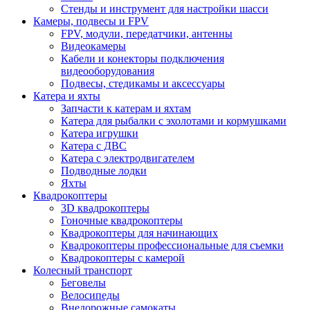
Стенды и инструмент для настройки шасси
Камеры, подвесы и FPV
FPV, модули, передатчики, антенны
Видеокамеры
Кабели и конекторы подключения
видеооборудования
Подвесы, стедикамы и аксессуары
Катера и яхты
Запчасти к катерам и яхтам
Катера для рыбалки с эхолотами и кормушками
Катера игрушки
Катера с ДВС
Катера с электродвигателем
Подводные лодки
Яхты
Квадрокоптеры
3D квадрокоптеры
Гоночные квадрокоптеры
Квадрокоптеры для начинающих
Квадрокоптеры профессиональные для съемки
Квадрокоптеры с камерой
Колесный транспорт
Беговелы
Велосипеды
Внедорожные самокаты