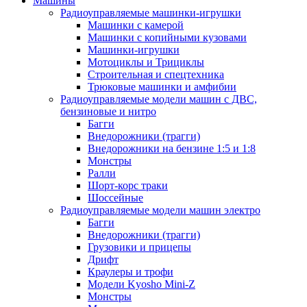
Машины
Радиоуправляемые машинки-игрушки
Машинки с камерой
Машинки с копийными кузовами
Машинки-игрушки
Мотоциклы и Трициклы
Строительная и спецтехника
Трюковые машинки и амфибии
Радиоуправляемые модели машин с ДВС,
бензиновые и нитро
Багги
Внедорожники (трагги)
Внедорожники на бензине 1:5 и 1:8
Монстры
Ралли
Шорт-корс траки
Шоссейные
Радиоуправляемые модели машин электро
Багги
Внедорожники (трагги)
Грузовики и прицепы
Дрифт
Краулеры и трофи
Модели Kyosho Mini-Z
Монстры