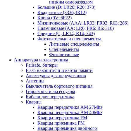
низким саморазрядом
Большие (D; LR20; R20; 373)
Квадратные (3336;3R12)
Крона (9V; 6F22)
Мизинчиковые (AAA; LR03; FR03; R03; 286)
Пальчиковые (AA; LR6; FR6; R6; 316)
Средние (C; LR14; R14; 343)
Фотолитиевые и спецэлементы
Литиевые спецэлементы
Спецэлементы
Фотолитиевые
Аппаратура и электроника
Failsafe, биперы
Flash накопители и карты памяти
Аксессуары для передатчиков
Антенны
Выключатель бортового питания
Гироскопы и аксессуары
Кабели для передатчика
Кварцы
Кварцы передатчика AM 27Mhz
Кварцы передатчика AM 40Mhz
Кварцы передатчика FM
Кварцы приемника FM
Кварцы приемника двойного