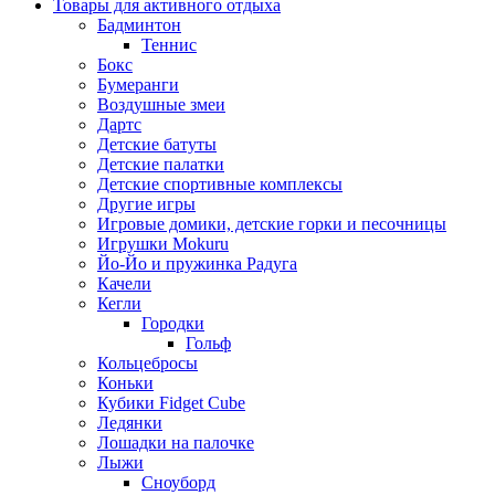
Товары для активного отдыха
Бадминтон
Теннис
Бокс
Бумеранги
Воздушные змеи
Дартс
Детские батуты
Детские палатки
Детские спортивные комплексы
Другие игры
Игровые домики, детские горки и песочницы
Игрушки Mokuru
Йо-Йо и пружинка Радуга
Качели
Кегли
Городки
Гольф
Кольцебросы
Коньки
Кубики Fidget Cube
Ледянки
Лошадки на палочке
Лыжи
Сноуборд