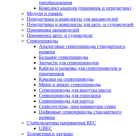
преобразования
Комплект кварцев (приемник и передатчик)
Модули и память
Передатчики и комплекты для авиамоделей
Передатчики и комплекты для авто- и судомоделей
Приемники авиамоделей
Приемники авто- и судомодели
Сервоприводы
Аналоговые сервоприводы стандартного
размера
Большие сервоприводы
Запчасти для сервоприводов
Кабели и разъемы для сервоприводов и
приемников
Качалки на сервоприводы
Мини и микро сервоприводы
Сервоприводы для выпуска шасси
Сервоприводы для гироскопа
Сервоприводы для паруса
Сервотестеры, программаторы серво
Цифровые сервоприводы стандартного
размера
Стабилизаторы напряжения BEC
UBEC
Телеметрия и датчики