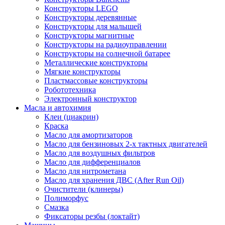
Конструкторы LEGO
Конструкторы деревянные
Конструкторы для малышей
Конструкторы магнитные
Конструкторы на радиоуправлении
Конструкторы на солнечной батарее
Металлические конструкторы
Мягкие конструкторы
Пластмассовые конструкторы
Робототехника
Электронный конструктор
Масла и автохимия
Клеи (циакрин)
Краска
Масло для амортизаторов
Масло для бензиновых 2-х тактных двигателей
Масло для воздушных фильтров
Масло для дифференциалов
Масло для нитрометана
Масло для хранения ДВС (After Run Oil)
Очистители (клинеры)
Полиморфус
Смазка
Фиксаторы резбы (локтайт)