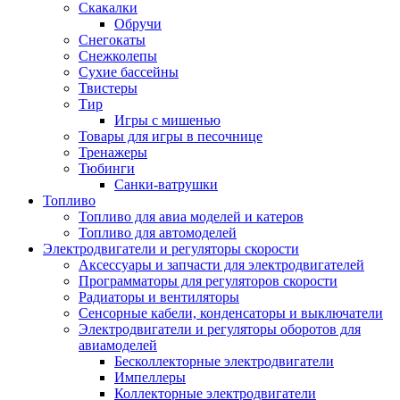
Скакалки
Обручи
Снегокаты
Снежколепы
Сухие бассейны
Твистеры
Тир
Игры с мишенью
Товары для игры в песочнице
Тренажеры
Тюбинги
Санки-ватрушки
Топливо
Топливо для авиа моделей и катеров
Топливо для автомоделей
Электродвигатели и регуляторы скорости
Аксессуары и запчасти для электродвигателей
Программаторы для регуляторов скорости
Радиаторы и вентиляторы
Сенсорные кабели, конденсаторы и выключатели
Электродвигатели и регуляторы оборотов для
авиамоделей
Бесколлекторные электродвигатели
Импеллеры
Коллекторные электродвигатели