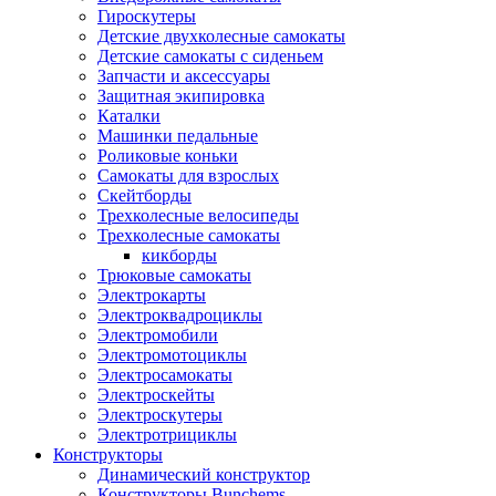
Гироскутеры
Детские двухколесные самокаты
Детские самокаты с сиденьем
Запчасти и аксессуары
Защитная экипировка
Каталки
Машинки педальные
Роликовые коньки
Самокаты для взрослых
Скейтборды
Трехколесные велосипеды
Трехколесные самокаты
кикборды
Трюковые самокаты
Электрокарты
Электроквадроциклы
Электромобили
Электромотоциклы
Электросамокаты
Электроскейты
Электроскутеры
Электротрициклы
Конструкторы
Динамический конструктор
Конструкторы Bunchems