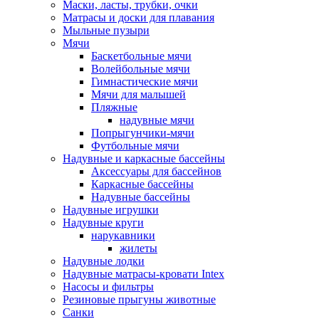
Маски, ласты, трубки, очки
Матрасы и доски для плавания
Мыльные пузыри
Мячи
Баскетбольные мячи
Волейбольные мячи
Гимнастические мячи
Мячи для малышей
Пляжные
надувные мячи
Попрыгунчики-мячи
Футбольные мячи
Надувные и каркасные бассейны
Аксессуары для бассейнов
Каркасные бассейны
Надувные бассейны
Надувные игрушки
Надувные круги
нарукавники
жилеты
Надувные лодки
Надувные матрасы-кровати Intex
Насосы и фильтры
Резиновые прыгуны животные
Санки