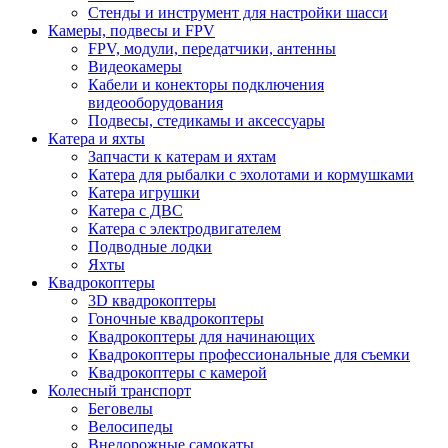
Стенды и инструмент для настройки шасси
Камеры, подвесы и FPV
FPV, модули, передатчики, антенны
Видеокамеры
Кабели и конекторы подключения
видеооборудования
Подвесы, стедикамы и аксессуары
Катера и яхты
Запчасти к катерам и яхтам
Катера для рыбалки с эхолотами и кормушками
Катера игрушки
Катера с ДВС
Катера с электродвигателем
Подводные лодки
Яхты
Квадрокоптеры
3D квадрокоптеры
Гоночные квадрокоптеры
Квадрокоптеры для начинающих
Квадрокоптеры профессиональные для съемки
Квадрокоптеры с камерой
Колесный транспорт
Беговелы
Велосипеды
Внедорожные самокаты