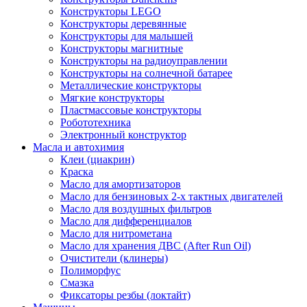
Конструкторы LEGO
Конструкторы деревянные
Конструкторы для малышей
Конструкторы магнитные
Конструкторы на радиоуправлении
Конструкторы на солнечной батарее
Металлические конструкторы
Мягкие конструкторы
Пластмассовые конструкторы
Робототехника
Электронный конструктор
Масла и автохимия
Клеи (циакрин)
Краска
Масло для амортизаторов
Масло для бензиновых 2-х тактных двигателей
Масло для воздушных фильтров
Масло для дифференциалов
Масло для нитрометана
Масло для хранения ДВС (After Run Oil)
Очистители (клинеры)
Полиморфус
Смазка
Фиксаторы резбы (локтайт)