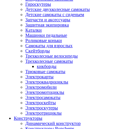
Гироскутеры
Детские двухколесные самокаты
Детские самокаты с сиденьем
Запчасти и аксессуары
Защитная экипировка
Каталки
Машинки педальные
Роликовые коньки
Самокаты для взрослых
Скейтборды
Трехколесные велосипеды
Трехколесные самокаты
кикборды
Трюковые самокаты
Электрокарты
Электроквадроциклы
Электромобили
Электромотоциклы
Электросамокаты
Электроскейты
Электроскутеры
Электротрициклы
Конструкторы
Динамический конструктор
Конструкторы Bunchems