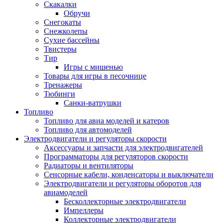
Скакалки
Обручи
Снегокаты
Снежколепы
Сухие бассейны
Твистеры
Тир
Игры с мишенью
Товары для игры в песочнице
Тренажеры
Тюбинги
Санки-ватрушки
Топливо
Топливо для авиа моделей и катеров
Топливо для автомоделей
Электродвигатели и регуляторы скорости
Аксессуары и запчасти для электродвигателей
Программаторы для регуляторов скорости
Радиаторы и вентиляторы
Сенсорные кабели, конденсаторы и выключатели
Электродвигатели и регуляторы оборотов для
авиамоделей
Бесколлекторные электродвигатели
Импеллеры
Коллекторные электродвигатели