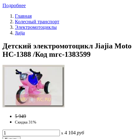
Подробнее
Главная
Колесный транспорт
Электромотоциклы
Jiajia
Детский электромотоцикл Jiajia Moto
HC-1388 /Код mrc-1383599
5 949
Скидка 31%
4 104
руб
x