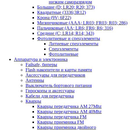
низким саморазрядом
Большие (D; LR20; R20; 373)
Квадратные (3336;3R12)
Крона (9V; 6F22)
Мизинчиковые (AAA; LR03; FR03; R03; 286)
Пальчиковые (AA; LR6; FR6; R6; 316)
Средние (C; LR14; R14; 343)
Фотолитиевые и спецэлементы
Литиевые спецэлементы
Спецэлементы
Фотолитиевые
Аппаратура и электроника
Failsafe, биперы
Flash накопители и карты памяти
Аксессуары для передатчиков
Антенны
Выключатель бортового питания
Гироскопы и аксессуары
Кабели для передатчика
Кварцы
Кварцы передатчика AM 27Mhz
Кварцы передатчика AM 40Mhz
Кварцы передатчика FM
Кварцы приемника FM
Кварцы приемника двойного