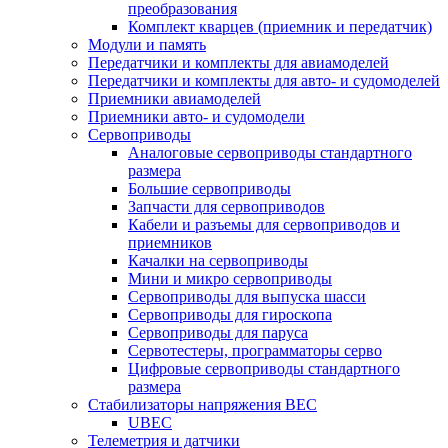
преобразования
Комплект кварцев (приемник и передатчик)
Модули и память
Передатчики и комплекты для авиамоделей
Передатчики и комплекты для авто- и судомоделей
Приемники авиамоделей
Приемники авто- и судомодели
Сервоприводы
Аналоговые сервоприводы стандартного
размера
Большие сервоприводы
Запчасти для сервоприводов
Кабели и разъемы для сервоприводов и
приемников
Качалки на сервоприводы
Мини и микро сервоприводы
Сервоприводы для выпуска шасси
Сервоприводы для гироскопа
Сервоприводы для паруса
Сервотестеры, программаторы серво
Цифровые сервоприводы стандартного
размера
Стабилизаторы напряжения BEC
UBEC
Телеметрия и датчики