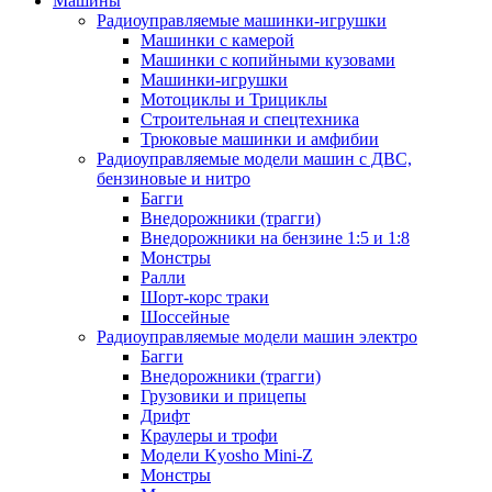
Машины
Радиоуправляемые машинки-игрушки
Машинки с камерой
Машинки с копийными кузовами
Машинки-игрушки
Мотоциклы и Трициклы
Строительная и спецтехника
Трюковые машинки и амфибии
Радиоуправляемые модели машин с ДВС,
бензиновые и нитро
Багги
Внедорожники (трагги)
Внедорожники на бензине 1:5 и 1:8
Монстры
Ралли
Шорт-корс траки
Шоссейные
Радиоуправляемые модели машин электро
Багги
Внедорожники (трагги)
Грузовики и прицепы
Дрифт
Краулеры и трофи
Модели Kyosho Mini-Z
Монстры