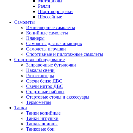
Мотоциклы
Ралли
Шорт-корс траки
Шоссейные
Самолеты
Импеллерные самолеты
Копийные самолеты
Планеры
Самолеты для начинающих
Самолеты игрушки
Спортивные и пилотажные самолеты
Стартовое оборудование
Заправочные бутылочки
Накалы свечи
Ротостартеры
Свечи бензо ДВС
Свечи нитро ДВС
Стартовые наборы
Стартовые столы и аксессуары
Термометры
Танки
Танки копийные
Танки-игрушки
Танки-шпионы
Танковые бои