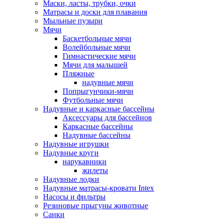
Маски, ласты, трубки, очки
Матрасы и доски для плавания
Мыльные пузыри
Мячи
Баскетбольные мячи
Волейбольные мячи
Гимнастические мячи
Мячи для малышей
Пляжные
надувные мячи
Попрыгунчики-мячи
Футбольные мячи
Надувные и каркасные бассейны
Аксессуары для бассейнов
Каркасные бассейны
Надувные бассейны
Надувные игрушки
Надувные круги
нарукавники
жилеты
Надувные лодки
Надувные матрасы-кровати Intex
Насосы и фильтры
Резиновые прыгуны животные
Санки