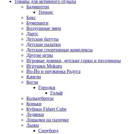
Товары для активного отдыха
Бадминтон
Теннис
Бокс
Бумеранги
Воздушные змеи
Дартс
Детские батуты
Детские палатки
Детские спортивные комплексы
Другие игры
Игровые домики, детские горки и песочницы
Игрушки Mokuru
Йо-Йо и пружинка Радуга
Качели
Кегли
Городки
Гольф
Кольцебросы
Коньки
Кубики Fidget Cube
Ледянки
Лошадки на палочке
Лыжи
Сноуборд