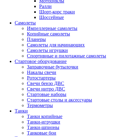
Мотоциклы
Ралли
Шорт-корс траки
Шоссейные
Самолеты
Импеллерные самолеты
Копийные самолеты
Планеры
Самолеты для начинающих
Самолеты игрушки
Спортивные и пилотажные самолеты
Стартовое оборудование
Заправочные бутылочки
Накалы свечи
Ротостартеры
Свечи бензо ДВС
Свечи нитро ДВС
Стартовые наборы
Стартовые столы и аксессуары
Термометры
Танки
Танки копийные
Танки-игрушки
Танки-шпионы
Танковые бои