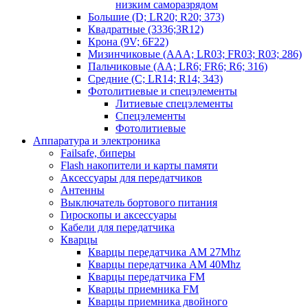
низким саморазрядом
Большие (D; LR20; R20; 373)
Квадратные (3336;3R12)
Крона (9V; 6F22)
Мизинчиковые (AAA; LR03; FR03; R03; 286)
Пальчиковые (AA; LR6; FR6; R6; 316)
Средние (C; LR14; R14; 343)
Фотолитиевые и спецэлементы
Литиевые спецэлементы
Спецэлементы
Фотолитиевые
Аппаратура и электроника
Failsafe, биперы
Flash накопители и карты памяти
Аксессуары для передатчиков
Антенны
Выключатель бортового питания
Гироскопы и аксессуары
Кабели для передатчика
Кварцы
Кварцы передатчика AM 27Mhz
Кварцы передатчика AM 40Mhz
Кварцы передатчика FM
Кварцы приемника FM
Кварцы приемника двойного