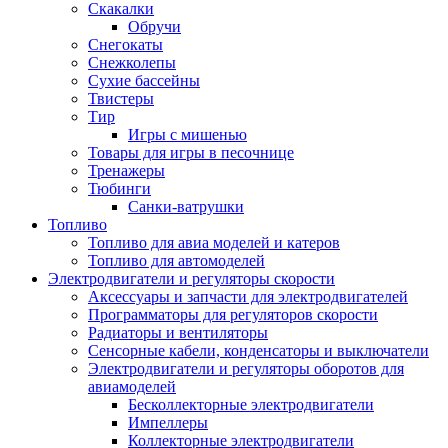
Скакалки
Обручи
Снегокаты
Снежколепы
Сухие бассейны
Твистеры
Тир
Игры с мишенью
Товары для игры в песочнице
Тренажеры
Тюбинги
Санки-ватрушки
Топливо
Топливо для авиа моделей и катеров
Топливо для автомоделей
Электродвигатели и регуляторы скорости
Аксессуары и запчасти для электродвигателей
Программаторы для регуляторов скорости
Радиаторы и вентиляторы
Сенсорные кабели, конденсаторы и выключатели
Электродвигатели и регуляторы оборотов для
авиамоделей
Бесколлекторные электродвигатели
Импеллеры
Коллекторные электродвигатели