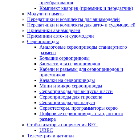
преобразования
Комплект кварцев (приемник и передатчик)
Модули и память
Передатчики и комплекты для авиамоделей
Передатчики и комплекты для авто- и судомоделей
Приемники авиамоделей
Приемники авто- и судомодели
Сервоприводы
Аналоговые сервоприводы стандартного
размера
Большие сервоприводы
Запчасти для сервоприводов
Кабели и разъемы для сервоприводов и
приемников
Качалки на сервоприводы
Мини и микро сервоприводы
Сервоприводы для выпуска шасси
Сервоприводы для гироскопа
Сервоприводы для паруса
Сервотестеры, программаторы серво
Цифровые сервоприводы стандартного
размера
Стабилизаторы напряжения BEC
UBEC
Телеметрия и датчики