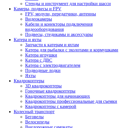
Стенды и инструмент для настройки шасси
Камеры, подвесы и FPV
FPV, модули, передатчики, антенны
Видеокамеры
Кабели и конекторы подключения
видеооборудования
Подвесы, стедикамы и аксессуары
Катера и яхты
Запчасти к катерам и яхтам
Катера для рыбалки с эхолотами и кормушками
Катера игрушки
Катера с ДВС
Катера с электродвигателем
Подводные лодки
Яхты
Квадрокоптеры
3D квадрокоптеры
Гоночные квадрокоптеры
Квадрокоптеры для начинающих
Квадрокоптеры профессиональные для съемки
Квадрокоптеры с камерой
Колесный транспорт
Беговелы
Велосипеды
Внедорожные самокаты