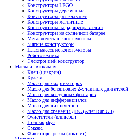
Конструкторы LEGO
Конструкторы деревянные
Конструкторы для малышей
Конструкторы магнитные
Конструкторы на радиоуправлении
Конструкторы на солнечной батарее
Металлические конструкторы
Мягкие конструкторы
Пластмассовые конструкторы
Робототехника
Электронный конструктор
Масла и автохимия
Клеи (циакрин)
Краска
Масло для амортизаторов
Масло для бензиновых 2-х тактных двигателей
Масло для воздушных фильтров
Масло для дифференциалов
Масло для нитрометана
Масло для хранения ДВС (After Run Oil)
Очистители (клинеры)
Полиморфус
Смазка
Фиксаторы резбы (локтайт)