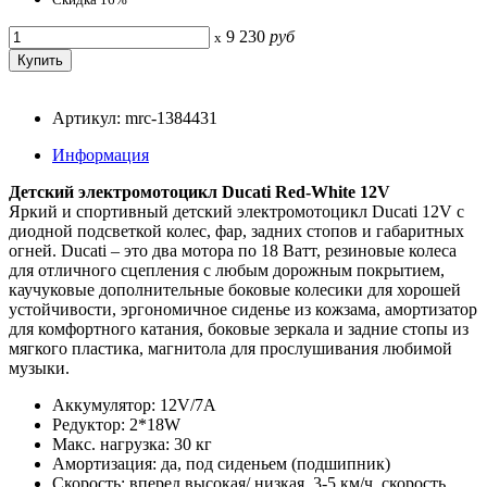
9 230
руб
x
Артикул: mrc-1384431
Информация
Детский электромотоцикл Ducati Red-White 12V
Яркий и спортивный детский электромотоцикл Ducati 12V с
диодной подсветкой колес, фар, задних стопов и габаритных
огней. Ducati – это два мотора по 18 Ватт, резиновые колеса
для отличного сцепления с любым дорожным покрытием,
каучуковые дополнительные боковые колесики для хорошей
устойчивости, эргономичное сиденье из кожзама, амортизатор
для комфортного катания, боковые зеркала и задние стопы из
мягкого пластика, магнитола для прослушивания любимой
музыки.
Аккумулятор: 12V/7А
Редуктор: 2*18W
Макс. нагрузка: 30 кг
Амортизация: да, под сиденьем (подшипник)
Скорость: вперед высокая/ низкая, 3-5 км/ч, скорость