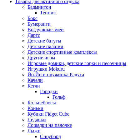
Товары для активного отдыха
Бадминтон
Теннис
Бокс
Бумеранги
Воздушные змеи
Дартс
Детские батуты
Детские палатки
Детские спортивные комплексы
Другие игры
Игровые домики, детские горки и песочницы
Игрушки Mokuru
Йо-Йо и пружинка Радуга
Качели
Кегли
Городки
Гольф
Кольцебросы
Коньки
Кубики Fidget Cube
Ледянки
Лошадки на палочке
Лыжи
Сноуборд