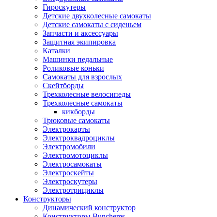
Гироскутеры
Детские двухколесные самокаты
Детские самокаты с сиденьем
Запчасти и аксессуары
Защитная экипировка
Каталки
Машинки педальные
Роликовые коньки
Самокаты для взрослых
Скейтборды
Трехколесные велосипеды
Трехколесные самокаты
кикборды
Трюковые самокаты
Электрокарты
Электроквадроциклы
Электромобили
Электромотоциклы
Электросамокаты
Электроскейты
Электроскутеры
Электротрициклы
Конструкторы
Динамический конструктор
Конструкторы Bunchems