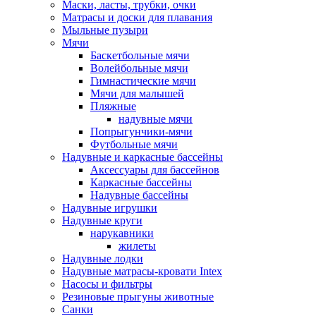
Маски, ласты, трубки, очки
Матрасы и доски для плавания
Мыльные пузыри
Мячи
Баскетбольные мячи
Волейбольные мячи
Гимнастические мячи
Мячи для малышей
Пляжные
надувные мячи
Попрыгунчики-мячи
Футбольные мячи
Надувные и каркасные бассейны
Аксессуары для бассейнов
Каркасные бассейны
Надувные бассейны
Надувные игрушки
Надувные круги
нарукавники
жилеты
Надувные лодки
Надувные матрасы-кровати Intex
Насосы и фильтры
Резиновые прыгуны животные
Санки