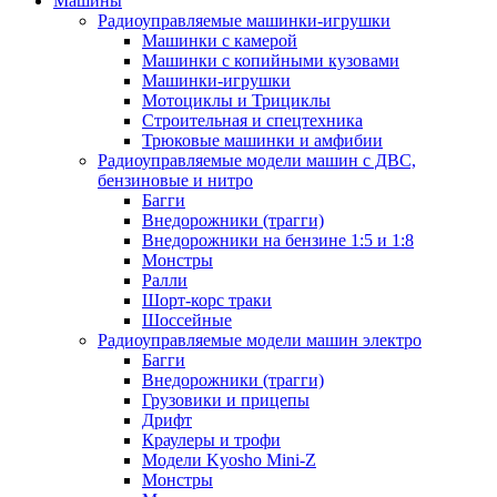
Машины
Радиоуправляемые машинки-игрушки
Машинки с камерой
Машинки с копийными кузовами
Машинки-игрушки
Мотоциклы и Трициклы
Строительная и спецтехника
Трюковые машинки и амфибии
Радиоуправляемые модели машин с ДВС,
бензиновые и нитро
Багги
Внедорожники (трагги)
Внедорожники на бензине 1:5 и 1:8
Монстры
Ралли
Шорт-корс траки
Шоссейные
Радиоуправляемые модели машин электро
Багги
Внедорожники (трагги)
Грузовики и прицепы
Дрифт
Краулеры и трофи
Модели Kyosho Mini-Z
Монстры