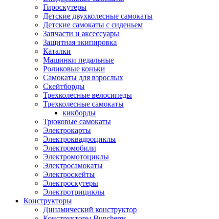
Гироскутеры
Детские двухколесные самокаты
Детские самокаты с сиденьем
Запчасти и аксессуары
Защитная экипировка
Каталки
Машинки педальные
Роликовые коньки
Самокаты для взрослых
Скейтборды
Трехколесные велосипеды
Трехколесные самокаты
кикборды
Трюковые самокаты
Электрокарты
Электроквадроциклы
Электромобили
Электромотоциклы
Электросамокаты
Электроскейты
Электроскутеры
Электротрициклы
Конструкторы
Динамический конструктор
Конструкторы Bunchems