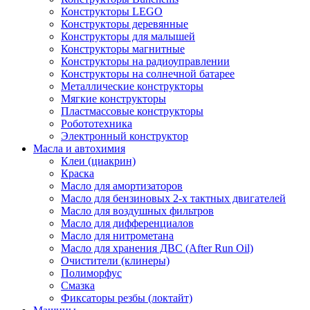
Конструкторы LEGO
Конструкторы деревянные
Конструкторы для малышей
Конструкторы магнитные
Конструкторы на радиоуправлении
Конструкторы на солнечной батарее
Металлические конструкторы
Мягкие конструкторы
Пластмассовые конструкторы
Робототехника
Электронный конструктор
Масла и автохимия
Клеи (циакрин)
Краска
Масло для амортизаторов
Масло для бензиновых 2-х тактных двигателей
Масло для воздушных фильтров
Масло для дифференциалов
Масло для нитрометана
Масло для хранения ДВС (After Run Oil)
Очистители (клинеры)
Полиморфус
Смазка
Фиксаторы резбы (локтайт)