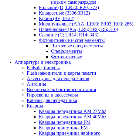
низким саморазрядом
Большие (D; LR20; R20; 373)
Квадратные (3336;3R12)
Крона (9V; 6F22)
Мизинчиковые (AAA; LR03; FR03; R03; 286)
Пальчиковые (AA; LR6; FR6; R6; 316)
Средние (C; LR14; R14; 343)
Фотолитиевые и спецэлементы
Литиевые спецэлементы
Спецэлементы
Фотолитиевые
Аппаратура и электроника
Failsafe, биперы
Flash накопители и карты памяти
Аксессуары для передатчиков
Антенны
Выключатель бортового питания
Гироскопы и аксессуары
Кабели для передатчика
Кварцы
Кварцы передатчика AM 27Mhz
Кварцы передатчика AM 40Mhz
Кварцы передатчика FM
Кварцы приемника FM
Кварцы приемника двойного