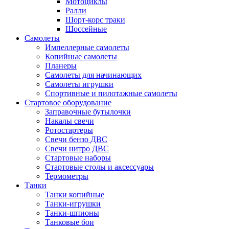
Мотоциклы
Ралли
Шорт-корс траки
Шоссейные
Самолеты
Импеллерные самолеты
Копийные самолеты
Планеры
Самолеты для начинающих
Самолеты игрушки
Спортивные и пилотажные самолеты
Стартовое оборудование
Заправочные бутылочки
Накалы свечи
Ротостартеры
Свечи бензо ДВС
Свечи нитро ДВС
Стартовые наборы
Стартовые столы и аксессуары
Термометры
Танки
Танки копийные
Танки-игрушки
Танки-шпионы
Танковые бои