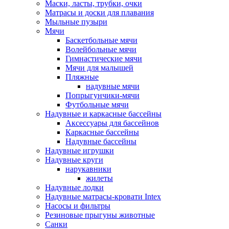
Маски, ласты, трубки, очки
Матрасы и доски для плавания
Мыльные пузыри
Мячи
Баскетбольные мячи
Волейбольные мячи
Гимнастические мячи
Мячи для малышей
Пляжные
надувные мячи
Попрыгунчики-мячи
Футбольные мячи
Надувные и каркасные бассейны
Аксессуары для бассейнов
Каркасные бассейны
Надувные бассейны
Надувные игрушки
Надувные круги
нарукавники
жилеты
Надувные лодки
Надувные матрасы-кровати Intex
Насосы и фильтры
Резиновые прыгуны животные
Санки