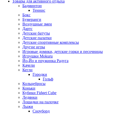
Товары для активного отдыха
Бадминтон
Теннис
Бокс
Бумеранги
Воздушные змеи
Дартс
Детские батуты
Детские палатки
Детские спортивные комплексы
Другие игры
Игровые домики, детские горки и песочницы
Игрушки Mokuru
Йо-Йо и пружинка Радуга
Качели
Кегли
Городки
Гольф
Кольцебросы
Коньки
Кубики Fidget Cube
Ледянки
Лошадки на палочке
Лыжи
Сноуборд