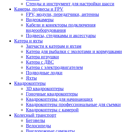
Стенды и инструмент для настройки шасси
Камеры, подвесы и FPV
FPV, модули, передатчики, антенны
Видеокамеры
Кабели и конекторы подключения
видеооборудования
Подвесы, стедикамы и аксессуары
Катера и яхты
Запчасти к катерам и яхтам
Катера для рыбалки с эхолотами и кормушками
Катера игрушки
Катера с ДВС
Катера с электродвигателем
Подводные лодки
Яхты
Квадрокоптеры
3D квадрокоптеры
Гоночные квадрокоптеры
Квадрокоптеры для начинающих
Квадрокоптеры профессиональные для съемки
Квадрокоптеры с камерой
Колесный транспорт
Беговелы
Велосипеды
Внедорожные самокаты