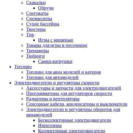
Скакалки
Обручи
Снегокаты
Снежколепы
Сухие бассейны
Твистеры
Тир
Игры с мишенью
Товары для игры в песочнице
Тренажеры
Тюбинги
Санки-ватрушки
Топливо
Топливо для авиа моделей и катеров
Топливо для автомоделей
Электродвигатели и регуляторы скорости
Аксессуары и запчасти для электродвигателей
Программаторы для регуляторов скорости
Радиаторы и вентиляторы
Сенсорные кабели, конденсаторы и выключатели
Электродвигатели и регуляторы оборотов для
авиамоделей
Бесколлекторные электродвигатели
Импеллеры
Коллекторные электродвигатели