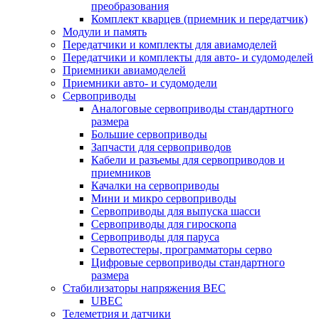
преобразования
Комплект кварцев (приемник и передатчик)
Модули и память
Передатчики и комплекты для авиамоделей
Передатчики и комплекты для авто- и судомоделей
Приемники авиамоделей
Приемники авто- и судомодели
Сервоприводы
Аналоговые сервоприводы стандартного
размера
Большие сервоприводы
Запчасти для сервоприводов
Кабели и разъемы для сервоприводов и
приемников
Качалки на сервоприводы
Мини и микро сервоприводы
Сервоприводы для выпуска шасси
Сервоприводы для гироскопа
Сервоприводы для паруса
Сервотестеры, программаторы серво
Цифровые сервоприводы стандартного
размера
Стабилизаторы напряжения BEC
UBEC
Телеметрия и датчики