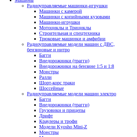
Машины
Радиоуправляемые машинки-игрушки
Машинки с камерой
Машинки с копийными кузовами
Машинки-игрушки
Мотоциклы и Трициклы
Строительная и спецтехника
Трюковые машинки и амфибии
Радиоуправляемые модели машин с ДВС,
бензиновые и нитро
Багги
Внедорожники (трагги)
Внедорожники на бензине 1:5 и 1:8
Монстры
Ралли
Шорт-корс траки
Шоссейные
Радиоуправляемые модели машин электро
Багги
Внедорожники (трагги)
Грузовики и прицепы
Дрифт
Краулеры и трофи
Модели Kyosho Mini-Z
Монстры